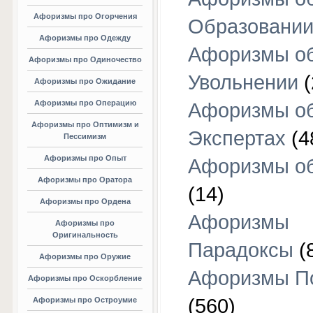
Афоризмы про Огорчения
Образовани
Афоризмы про Одежду
Афоризмы о
Афоризмы про Одиночество
Увольнении
(
Афоризмы про Ожидание
Афоризмы про Операцию
Афоризмы о
Афоризмы про Оптимизм и
Экспертах
(4
Пессимизм
Афоризмы про Опыт
Афоризмы об
Афоризмы про Оратора
(14)
Афоризмы про Ордена
Афоризмы
Афоризмы про
Оригинальность
Парадоксы
(
Афоризмы про Оружие
Афоризмы П
Афоризмы про Оскорбление
(560)
Афоризмы про Остроумие