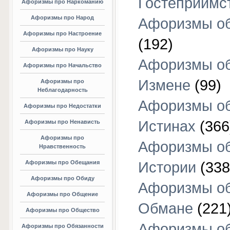
Гостеприимс
Афоризмы про Наркоманию
Афоризмы про Народ
Афоризмы об
Афоризмы про Настроение
(192)
Афоризмы про Науку
Афоризмы о
Афоризмы про Начальство
Измене
(99)
Афоризмы про
Неблагодарность
Афоризмы о
Афоризмы про Недостатки
Истинах
(366
Афоризмы про Ненависть
Афоризмы про
Афоризмы о
Нравственность
Афоризмы про Обещания
Истории
(338
Афоризмы про Обиду
Афоризмы о
Афоризмы про Общение
Обмане
(221
Афоризмы про Общество
Афоризмы о
Афоризмы про Обязанности