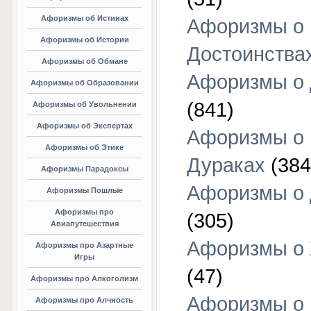
Афоризмы об Истинах
Афоризмы о
Афоризмы об Истории
Достоинства
Афоризмы об Обмане
Афоризмы о
Афоризмы об Образовании
(841)
Афоризмы об Увольнении
Афоризмы об Экспертах
Афоризмы о
Афоризмы об Этике
Дураках
(384
Афоризмы Парадоксы
Афоризмы о
Афоризмы Пошлые
Афоризмы про
(305)
Авиапутешествия
Афоризмы о
Афоризмы про Азартные
Игры
(47)
Афоризмы про Алкоголизм
Афоризмы о
Афоризмы про Алчность