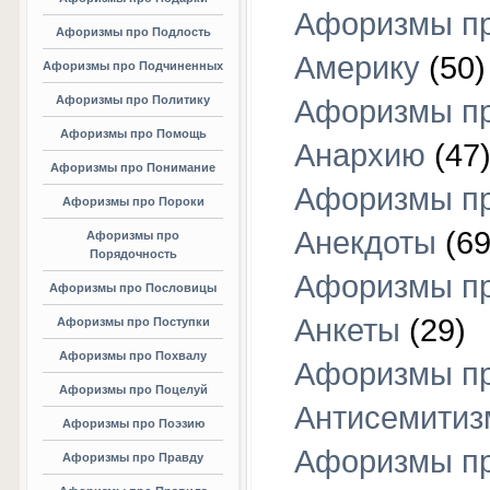
Афоризмы п
Афоризмы про Подлость
Америку
(50)
Афоризмы про Подчиненных
Афоризмы про Политику
Афоризмы п
Афоризмы про Помощь
Анархию
(47
Афоризмы про Понимание
Афоризмы п
Афоризмы про Пороки
Анекдоты
(69
Афоризмы про
Порядочность
Афоризмы п
Афоризмы про Пословицы
Анкеты
(29)
Афоризмы про Поступки
Афоризмы про Похвалу
Афоризмы п
Афоризмы про Поцелуй
Антисемитиз
Афоризмы про Поэзию
Афоризмы п
Афоризмы про Правду