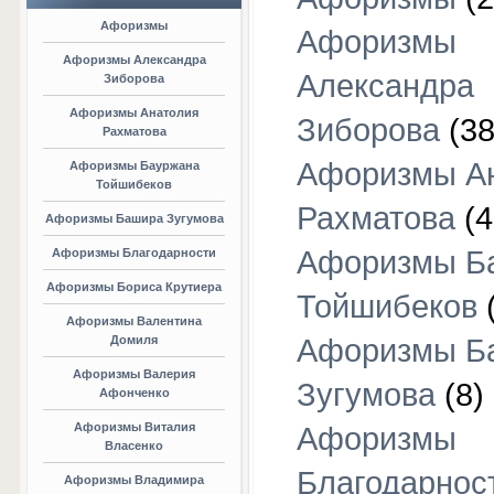
Афоризмы
Афоризмы
Афоризмы Александра
Александра
Зиборова
Афоризмы Анатолия
Зиборова
(38
Рахматова
Афоризмы А
Афоризмы Бауржана
Тойшибеков
Рахматова
(4
Афоризмы Башира Зугумова
Афоризмы Б
Афоризмы Благодарности
Афоризмы Бориса Крутиера
Тойшибеков
Афоризмы Валентина
Домиля
Афоризмы Б
Афоризмы Валерия
Зугумова
(8)
Афонченко
Афоризмы Виталия
Афоризмы
Власенко
Благодарнос
Афоризмы Владимира