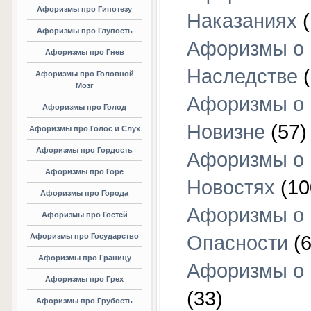
Афоризмы про Гипотезу
Наказаниях
(
Афоризмы про Глупость
Афоризмы о
Афоризмы про Гнев
Наследстве
(
Афоризмы про Головной
Мозг
Афоризмы о
Афоризмы про Голод
Новизне
(57)
Афоризмы про Голос и Слух
Афоризмы про Гордость
Афоризмы о
Афоризмы про Горе
Новостях
(10
Афоризмы про Города
Афоризмы о
Афоризмы про Гостей
Афоризмы про Государство
Опасности
(6
Афоризмы про Границу
Афоризмы о
Афоризмы про Грех
(33)
Афоризмы про Грубость