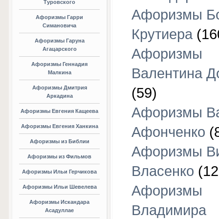
Туровского
Афоризмы Б
Афоризмы Гарри
Симановича
Крутиера
(16
Афоризмы Гаруна
Агацарского
Афоризмы
Афоризмы Геннадия
Валентина Д
Малкина
Афоризмы Дмитрия
(59)
Аркадина
Афоризмы В
Афоризмы Евгения Кащеева
Афоризмы Евгения Ханкина
Афонченко
(
Афоризмы из Библии
Афоризмы В
Афоризмы из Фильмов
Власенко
(12
Афоризмы Ильи Герчикова
Афоризмы
Афоризмы Ильи Шевелева
Афоризмы Искандара
Владимира
Асадуллае