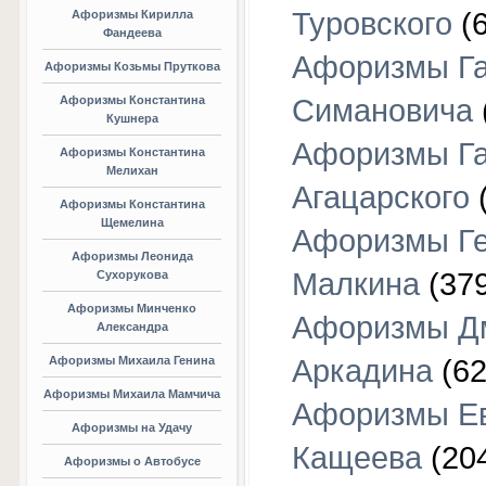
Туровского
(6
Афоризмы Кирилла
Фандеева
Афоризмы Г
Афоризмы Козьмы Пруткова
Афоризмы Константина
Симановича
Кушнера
Афоризмы Г
Афоризмы Константина
Мелихан
Агацарского
(
Афоризмы Константина
Щемелина
Афоризмы Г
Афоризмы Леонида
Малкина
(379
Сухорукова
Афоризмы Минченко
Афоризмы Д
Александра
Афоризмы Михаила Генина
Аркадина
(62
Афоризмы Михаила Мамчича
Афоризмы Е
Афоризмы на Удачу
Кащеева
(20
Афоризмы о Автобусе