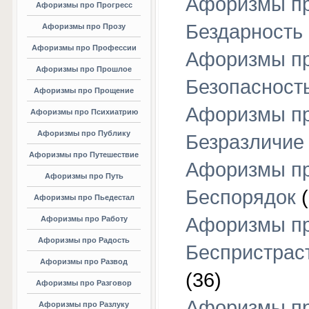
Афоризмы п
Афоризмы про Прогресс
Бездарность
Афоризмы про Прозу
Афоризмы про Профессии
Афоризмы п
Афоризмы про Прошлое
Безопасност
Афоризмы про Прощение
Афоризмы п
Афоризмы про Психиатрию
Афоризмы про Публику
Безразличие
Афоризмы про Путешествие
Афоризмы п
Афоризмы про Путь
Беспорядок
(
Афоризмы про Пьедестал
Афоризмы п
Афоризмы про Работу
Афоризмы про Радость
Беспристрас
Афоризмы про Развод
(36)
Афоризмы про Разговор
Афоризмы п
Афоризмы про Разлуку