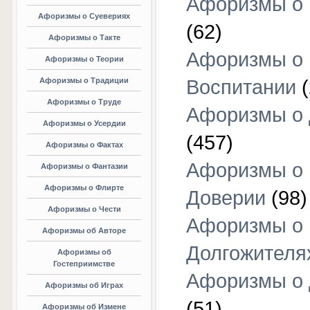
Афоризмы о 
Афоризмы о Суевериях
(62)
Афоризмы о Такте
Афоризмы о
Афоризмы о Теории
Афоризмы о Традиции
Воспитании
(
Афоризмы о Труде
Афоризмы о 
Афоризмы о Усердии
(457)
Афоризмы о Фактах
Афоризмы о
Афоризмы о Фантазии
Афоризмы о Флирте
Доверии
(98)
Афоризмы о Чести
Афоризмы о
Афоризмы об Авторе
Долгожителя
Афоризмы об
Гостеприимстве
Афоризмы о 
Афоризмы об Играх
(51)
Афоризмы об Измене