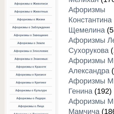
Афоризмы о Живописи
Афоризмы
Афоризмы о Животных
Константина
Афоризмы о Жизни
Афоризмы о Заблуждение
Щемелина
(5
Афоризмы о Завещание
Афоризмы Л
Афоризмы о Земле
Сухорукова
(
Афоризмы о Злословие
Афоризмы М
Афоризмы о Знакомых
Афоризмы о Красоте
Александра
(
Афоризмы о Кризисе
Афоризмы М
Афоризмы о Критике
Генина
(192)
Афоризмы о Культуре
Афоризмы о Лидере
Афоризмы М
Афоризмы о Лице
Мамчича
(18