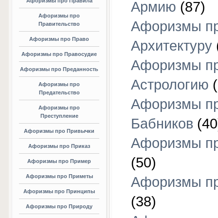
Афоризмы про Правила
Армию
(87)
Афоризмы про
Афоризмы п
Правительство
Афоризмы про Право
Архитектуру
Афоризмы про Правосудие
Афоризмы п
Афоризмы про Преданность
Астрологию
(
Афоризмы про
Предательство
Афоризмы п
Афоризмы про
Преступление
Бабников
(40
Афоризмы про Привычки
Афоризмы пр
Афоризмы про Приказ
(50)
Афоризмы про Пример
Афоризмы про Приметы
Афоризмы п
Афоризмы про Принципы
(38)
Афоризмы про Природу