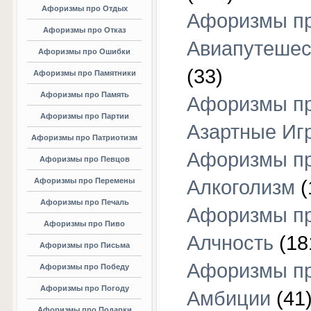
Афоризмы про Отдых
Афоризмы п
Афоризмы про Отказ
Авиапутешес
Афоризмы про Ошибки
(33)
Афоризмы про Памятники
Афоризмы про Память
Афоризмы п
Афоризмы про Партии
Азартные Иг
Афоризмы про Патриотизм
Афоризмы п
Афоризмы про Певцов
Афоризмы про Перемены
Алкоголизм
(
Афоризмы про Печаль
Афоризмы п
Афоризмы про Пиво
Алчность
(18
Афоризмы про Письма
Афоризмы п
Афоризмы про Победу
Афоризмы про Погоду
Амбиции
(41
Афоризмы про Подарки