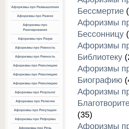
Афоризмы про Размышления
Бессмертие
(
Афоризмы про Разное
Афоризмы п
Афоризмы про
Разочарование
Бессонницу
(
Афоризмы про Разум
Афоризмы п
Афоризмы про Ревность
Библиотеку
(
Афоризмы про Ревность
Афоризмы про Революцию
Афоризмы п
Афоризмы про Революцию
Биографию
(
Афоризмы про Революцию
Афоризмы п
Афоризмы про Результат
Благотворит
Афоризмы про Религию
Афоризмы про Репутацию
(35)
Афоризмы про Реформы
Афоризмы п
Афоризмы про Речь