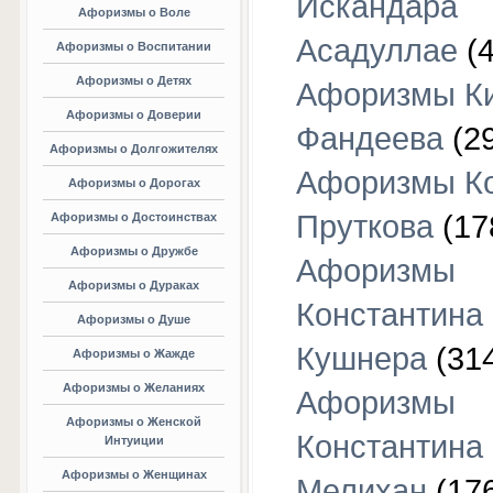
Искандара
Афоризмы о Воле
Асадуллае
(4
Афоризмы о Воспитании
Афоризмы о Детях
Афоризмы К
Афоризмы о Доверии
Фандеева
(29
Афоризмы о Долгожителях
Афоризмы К
Афоризмы о Дорогах
Пруткова
(17
Афоризмы о Достоинствах
Афоризмы о Дружбе
Афоризмы
Афоризмы о Дураках
Константина
Афоризмы о Душе
Кушнера
(31
Афоризмы о Жажде
Афоризмы о Желаниях
Афоризмы
Афоризмы о Женской
Константина
Интуиции
Афоризмы о Женщинах
Мелихан
(17