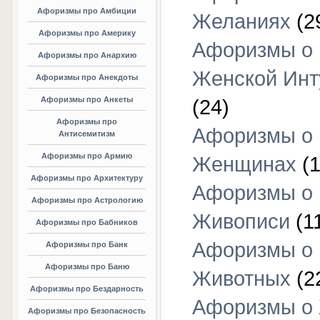
Афоризмы про Амбиции
Желаниях
(2
Афоризмы про Америку
Афоризмы о
Афоризмы про Анархию
Женской Инт
Афоризмы про Анекдоты
Афоризмы про Анкеты
(24)
Афоризмы про
Афоризмы о
Антисемитизм
Афоризмы про Армию
Женщинах
(1
Афоризмы про Архитектуру
Афоризмы о
Афоризмы про Астрологию
Живописи
(1
Афоризмы про Бабников
Афоризмы о
Афоризмы про Банк
Афоризмы про Баню
Животных
(2
Афоризмы про Бездарность
Афоризмы о
Афоризмы про Безопасность