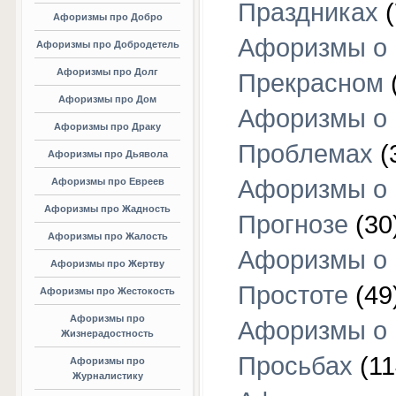
Праздниках
(
Афоризмы про Добро
Афоризмы о
Афоризмы про Добродетель
Афоризмы про Долг
Прекрасном
Афоризмы про Дом
Афоризмы о
Афоризмы про Драку
Проблемах
(
Афоризмы про Дьявола
Афоризмы о
Афоризмы про Евреев
Афоризмы про Жадность
Прогнозе
(30
Афоризмы про Жалость
Афоризмы о
Афоризмы про Жертву
Простоте
(49
Афоризмы про Жестокость
Афоризмы про
Афоризмы о
Жизнерадостность
Просьбах
(11
Афоризмы про
Журналистику