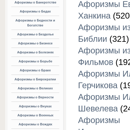
Афоризмы Е
Афоризмы о Банкротстве
Афоризмы о Бедах
Ханкина
(520
Афоризмы о Бедности и
Афоризмы и
Богатстве
Афоризмы о Безделье
Библии
(321)
Афоризмы о Бизнесе
Афоризмы и
Афоризмы о Болезнях
Фильмов
(19
Афоризмы о Борьбе
Афоризмы о Браке
Афоризмы И
Афоризмы о Бюрократии
Герчикова
(1
Афоризмы о Великих
Афоризмы И
Афоризмы о Верности
Шевелева
(2
Афоризмы о Внуках
Афоризмы о Военных
Афоризмы
Афоризмы о Вождях