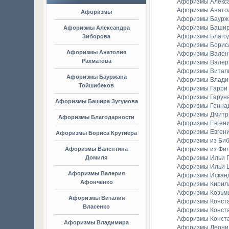
Афоризмы Алекс
Афоризмы Анато
Афоризмы
Афоризмы Баурж
Афоризмы Башир
Афоризмы Александра
Афоризмы Благо
Зиборова
Афоризмы Борис
Афоризмы Анатолия
Афоризмы Вален
Рахматова
Афоризмы Валер
Афоризмы Витал
Афоризмы Бауржана
Афоризмы Владим
Тойшибеков
Афоризмы Гарри
Афоризмы Гаруна
Афоризмы Башира Зугумова
Афоризмы Генна
Афоризмы Дмитр
Афоризмы Благодарности
Афоризмы Евген
Афоризмы Евгени
Афоризмы Бориса Крутиера
Афоризмы из Би
Афоризмы Валентина
Афоризмы из Фи
Домиля
Афоризмы Ильи Г
Афоризмы Ильи 
Афоризмы Валерия
Афоризмы Искан
Афонченко
Афоризмы Кирил
Афоризмы Козьм
Афоризмы Виталия
Афоризмы Конст
Власенко
Афоризмы Конст
Афоризмы Конст
Афоризмы Владимира
Афоризмы Леонид