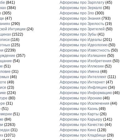
жбе
(841)
Афоризмы про Зарплату
(45)
ках
(384)
Афоризмы про Зеркало
(36)
е
(305)
Афоризмы про Зло
(300)
де
(47)
Афоризмы про Знания
(793)
аниях
(290)
Афоризмы про Зрелость
(19)
кой Интуиции
(24)
Афоризмы про Зрителей
(50)
щинах
(1522)
Афоризмы про Зубы
(41)
описи
(116)
Афоризмы про Идеалы
(201)
отных
(225)
Афоризмы про Идеологию
(50)
ни
(2239)
Афоризмы про Известность
(50)
луждение
(357)
Афоризмы про Излишнее
(50)
ещание
(54)
Афоризмы про Изобретения
(50)
ле
(51)
Афоризмы про Иллюзии
(52)
ловие
(31)
Афоризмы про Имена
(48)
комых
(46)
Афоризмы про Интеллект
(111)
оте
(49)
Афоризмы про Интернет
(47)
исе
(23)
Афоризмы про Инфляцию
(34)
ике
(224)
Афоризмы про Информацию
(46)
туре
(80)
Афоризмы про Иронию
(46)
ере
(31)
Афоризмы про Исключения
(44)
е
(51)
Афоризмы про Казнь
(49)
емерии
(51)
Афоризмы про Карты
(26)
ке
(84)
Афоризмы про Карьеру
(141)
ви
(2263)
Афоризмы про Качество
(44)
оедах
(31)
Афоризмы про Кино
(128)
ях
(1071)
Афоризмы про Кладбище
(29)