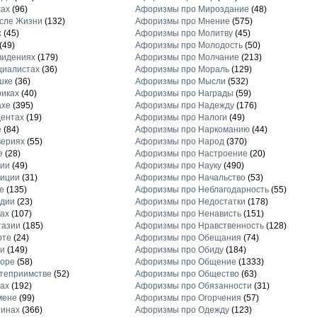
хах
(96)
Афоризмы про Мироздание
(48)
сле Жизни
(132)
Афоризмы про Мнение
(575)
х
(45)
Афоризмы про Молитву
(45)
(49)
Афоризмы про Молодость
(50)
видениях
(179)
Афоризмы про Молчание
(213)
циалистах
(36)
Афоризмы про Мораль
(129)
шке
(36)
Афоризмы про Мысли
(532)
иках
(40)
Афоризмы про Награды
(59)
ахе
(395)
Афоризмы про Надежду
(176)
ентах
(19)
Афоризмы про Налоги
(49)
е
(84)
Афоризмы про Наркоманию
(44)
вериях
(55)
Афоризмы про Народ
(370)
е
(28)
Афоризмы про Настроение
(20)
рии
(49)
Афоризмы про Науку
(490)
диции
(31)
Афоризмы про Начальство
(53)
е
(135)
Афоризмы про Неблагодарность
(55)
рдии
(23)
Афоризмы про Недостатки
(178)
ах
(107)
Афоризмы про Ненависть
(151)
тазии
(185)
Афоризмы про Нравственность
(128)
рте
(24)
Афоризмы про Обещания
(74)
и
(149)
Афоризмы про Обиду
(184)
торе
(58)
Афоризмы про Общение
(1333)
теприимстве
(52)
Афоризмы про Общество
(63)
ах
(192)
Афоризмы про Обязанности
(31)
мене
(99)
Афоризмы про Огорчения
(57)
тинах
(366)
Афоризмы про Одежду
(123)