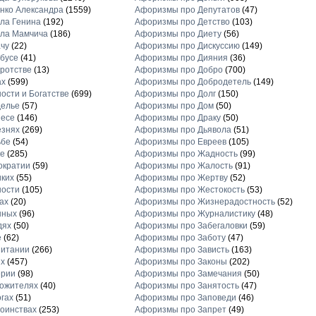
нко Александра
(1559)
Афоризмы про Депутатов
(47)
ла Генина
(192)
Афоризмы про Детство
(103)
ла Мамчича
(186)
Афоризмы про Диету
(56)
чу
(22)
Афоризмы про Дискуссию
(149)
бусе
(41)
Афоризмы про Дияния
(36)
ротстве
(13)
Афоризмы про Добро
(700)
ах
(599)
Афоризмы про Добродетель
(149)
ости и Богатстве
(699)
Афоризмы про Долг
(150)
делье
(57)
Афоризмы про Дом
(50)
несе
(146)
Афоризмы про Драку
(50)
езнях
(269)
Афоризмы про Дьявола
(51)
ьбе
(54)
Афоризмы про Евреев
(105)
е
(285)
Афоризмы про Жадность
(99)
ократии
(59)
Афоризмы про Жалость
(91)
ких
(55)
Афоризмы про Жертву
(52)
ности
(105)
Афоризмы про Жестокость
(53)
ах
(20)
Афоризмы про Жизнерадостность
(52)
нных
(96)
Афоризмы про Журналистику
(48)
дях
(50)
Афоризмы про Забегаловки
(59)
е
(62)
Афоризмы про Заботу
(47)
питании
(266)
Афоризмы про Зависть
(163)
х
(457)
Афоризмы про Законы
(202)
ерии
(98)
Афоризмы про Замечания
(50)
ожителях
(40)
Афоризмы про Занятость
(47)
гах
(51)
Афоризмы про Заповеди
(46)
оинствах
(253)
Афоризмы про Запрет
(49)