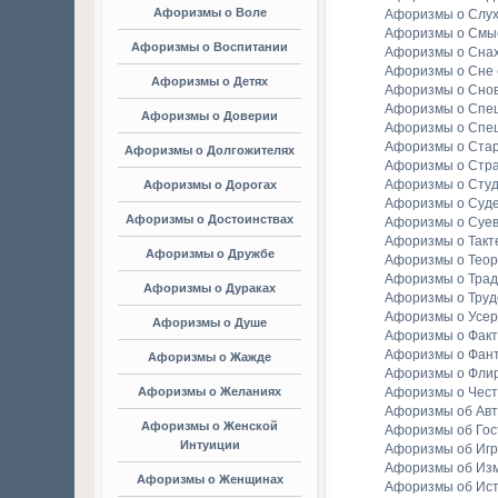
Афоризмы о Воле
Афоризмы о Слу
Афоризмы о Смы
Афоризмы о Воспитании
Афоризмы о Сна
Афоризмы о Сне
Афоризмы о Детях
Афоризмы о Сно
Афоризмы о Спе
Афоризмы о Доверии
Афоризмы о Спе
Афоризмы о Стар
Афоризмы о Долгожителях
Афоризмы о Стр
Афоризмы о Студ
Афоризмы о Дорогах
Афоризмы о Суд
Афоризмы о Достоинствах
Афоризмы о Суе
Афоризмы о Такт
Афоризмы о Дружбе
Афоризмы о Тео
Афоризмы о Тра
Афоризмы о Дураках
Афоризмы о Труд
Афоризмы о Усе
Афоризмы о Душе
Афоризмы о Факт
Афоризмы о Фан
Афоризмы о Жажде
Афоризмы о Фли
Афоризмы о Желаниях
Афоризмы о Чест
Афоризмы об Ав
Афоризмы о Женской
Афоризмы об Гос
Интуиции
Афоризмы об Игр
Афоризмы об Из
Афоризмы о Женщинах
Афоризмы об Ис