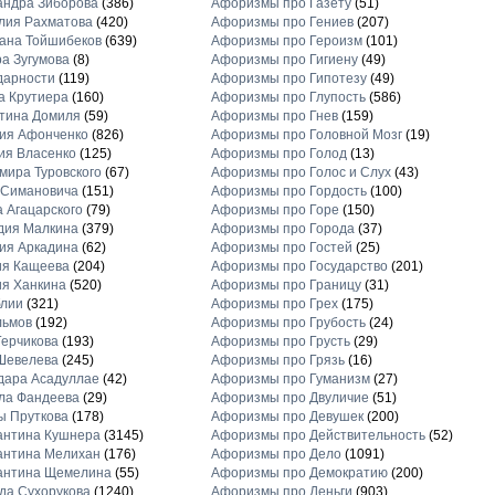
андра Зиборова
(386)
Афоризмы про Газету
(51)
лия Рахматова
(420)
Афоризмы про Гениев
(207)
ана Тойшибеков
(639)
Афоризмы про Героизм
(101)
а Зугумова
(8)
Афоризмы про Гигиену
(49)
дарности
(119)
Афоризмы про Гипотезу
(49)
а Крутиера
(160)
Афоризмы про Глупость
(586)
тина Домиля
(59)
Афоризмы про Гнев
(159)
ия Афонченко
(826)
Афоризмы про Головной Мозг
(19)
ия Власенко
(125)
Афоризмы про Голод
(13)
ира Туровского
(67)
Афоризмы про Голос и Слух
(43)
 Симановича
(151)
Афоризмы про Гордость
(100)
 Агацарского
(79)
Афоризмы про Горе
(150)
дия Малкина
(379)
Афоризмы про Города
(37)
ия Аркадина
(62)
Афоризмы про Гостей
(25)
ия Кащеева
(204)
Афоризмы про Государство
(201)
я Ханкина
(520)
Афоризмы про Границу
(31)
блии
(321)
Афоризмы про Грех
(175)
льмов
(192)
Афоризмы про Грубость
(24)
ерчикова
(193)
Афоризмы про Грусть
(29)
Шевелева
(245)
Афоризмы про Грязь
(16)
дара Асадуллае
(42)
Афоризмы про Гуманизм
(27)
ла Фандеева
(29)
Афоризмы про Двуличие
(51)
ы Пруткова
(178)
Афоризмы про Девушек
(200)
антина Кушнера
(3145)
Афоризмы про Действительность
(52)
антина Мелихан
(176)
Афоризмы про Дело
(1091)
антина Щемелина
(55)
Афоризмы про Демократию
(200)
а Сухорукова
(1240)
Афоризмы про Деньги
(903)