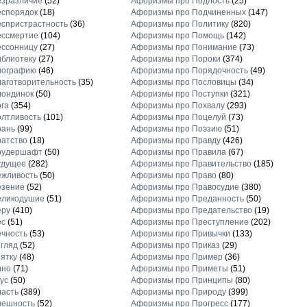
езразличие
(52)
Афоризмы про Подлость
(25)
еспорядок
(18)
Афоризмы про Подчиненных
(147)
спристрастность
(36)
Афоризмы про Политику
(820)
ессмертие
(104)
Афоризмы про Помощь
(142)
ессонницу
(27)
Афоризмы про Понимание
(73)
блиотеку
(27)
Афоризмы про Пороки
(374)
иографию
(46)
Афоризмы про Порядочность
(49)
аготворительность
(35)
Афоризмы про Пословицы
(34)
лондинок
(50)
Афоризмы про Поступки
(321)
га
(354)
Афоризмы про Похвалу
(293)
лтливость
(101)
Афоризмы про Поцелуй
(73)
рань
(99)
Афоризмы про Поэзию
(51)
атство
(18)
Афоризмы про Правду
(426)
рудершафт
(50)
Афоризмы про Правила
(67)
удущее
(282)
Афоризмы про Правительство
(185)
ежливость
(50)
Афоризмы про Право
(80)
езение
(52)
Афоризмы про Правосудие
(380)
еликодушие
(51)
Афоризмы про Преданность
(50)
еру
(410)
Афоризмы про Предательство
(19)
ес
(51)
Афоризмы про Преступление
(202)
чность
(53)
Афоризмы про Привычки
(133)
гляд
(52)
Афоризмы про Приказ
(29)
ятку
(48)
Афоризмы про Пример
(36)
ино
(71)
Афоризмы про Приметы
(51)
ус
(50)
Афоризмы про Принципы
(80)
асть
(389)
Афоризмы про Природу
(399)
нешность
(52)
Афоризмы про Прогресс
(177)