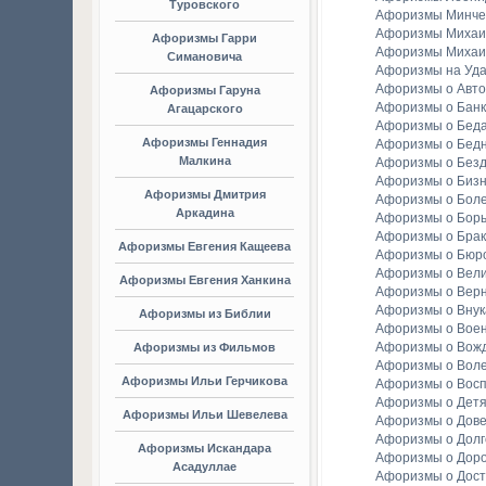
Туровского
Афоризмы Минче
Афоризмы Михаи
Афоризмы Гарри
Афоризмы Михаи
Симановича
Афоризмы на Уда
Афоризмы о Авто
Афоризмы Гаруна
Афоризмы о Банк
Агацарского
Афоризмы о Бед
Афоризмы Геннадия
Афоризмы о Бедн
Малкина
Афоризмы о Без
Афоризмы о Биз
Афоризмы Дмитрия
Афоризмы о Бол
Аркадина
Афоризмы о Бор
Афоризмы о Брак
Афоризмы Евгения Кащеева
Афоризмы о Бюр
Афоризмы о Вели
Афоризмы Евгения Ханкина
Афоризмы о Вер
Афоризмы о Внук
Афоризмы из Библии
Афоризмы о Вое
Афоризмы о Вож
Афоризмы из Фильмов
Афоризмы о Вол
Афоризмы Ильи Герчикова
Афоризмы о Вос
Афоризмы о Детя
Афоризмы Ильи Шевелева
Афоризмы о Дов
Афоризмы о Долг
Афоризмы Искандара
Афоризмы о Доро
Асадуллае
Афоризмы о Дост