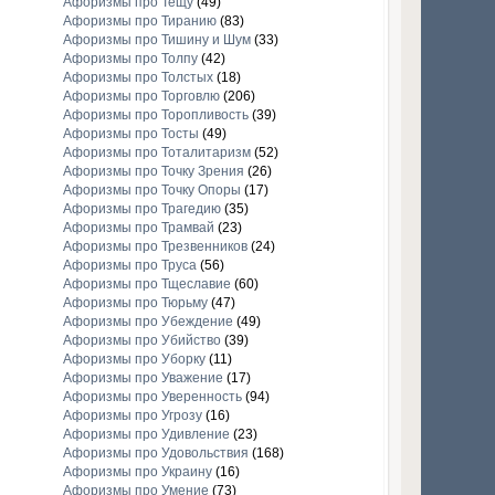
Афоризмы про Тещу
(49)
Афоризмы про Тиранию
(83)
Афоризмы про Тишину и Шум
(33)
Афоризмы про Толпу
(42)
Афоризмы про Толстых
(18)
Афоризмы про Торговлю
(206)
Афоризмы про Торопливость
(39)
Афоризмы про Тосты
(49)
Афоризмы про Тоталитаризм
(52)
Афоризмы про Точку Зрения
(26)
Афоризмы про Точку Опоры
(17)
Афоризмы про Трагедию
(35)
Афоризмы про Трамвай
(23)
Афоризмы про Трезвенников
(24)
Афоризмы про Труса
(56)
Афоризмы про Тщеславие
(60)
Афоризмы про Тюрьму
(47)
Афоризмы про Убеждение
(49)
Афоризмы про Убийство
(39)
Афоризмы про Уборку
(11)
Афоризмы про Уважение
(17)
Афоризмы про Уверенность
(94)
Афоризмы про Угрозу
(16)
Афоризмы про Удивление
(23)
Афоризмы про Удовольствия
(168)
Афоризмы про Украину
(16)
Афоризмы про Умение
(73)