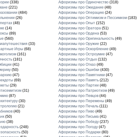
тории
(338)
Афоризмы про Одиночество
(318)
мане
(221)
Афоризмы про Ожидание
(48)
разовании
(484)
Афоризмы про Операцию
(24)
льнении
(26)
Афоризмы про Оптимизм и Пессимизм
(183)
пертах
(48)
Афоризмы про Опыт
(152)
ике
(14)
Афоризмы про Оратора
(51)
оксы
(89)
Афоризмы про Ордена
(53)
ые
(560)
Афоризмы про Оригинальность
(49)
виапутешествия
(33)
Афоризмы про Оружие
(22)
зартные Игры
(68)
Афоризмы про Оскорбление
(49)
коголизм
(161)
Афоризмы про Остроумие
(47)
чность
(181)
Афоризмы про Отдых
(132)
мбиции
(41)
Афоризмы про Отказ
(49)
мерику
(50)
Афоризмы про Ошибки
(430)
нархию
(47)
Афоризмы про Памятники
(47)
некдоты
(69)
Афоризмы про Память
(212)
нкеты
(29)
Афоризмы про Партии
(48)
нтисемитизм
(31)
Афоризмы про Патриотизм
(49)
рмию
(87)
Афоризмы про Певцов
(44)
хитектуру
(30)
Афоризмы про Перемены
(49)
стрологию
(21)
Афоризмы про Печаль
(111)
бников
(40)
Афоризмы про Пиво
(49)
анк
(50)
Афоризмы про Письма
(41)
аню
(38)
Афоризмы про Победу
(237)
здарность
(248)
Афоризмы про Погоду
(47)
зопасность
(50)
Афоризмы про Подарки
(80)