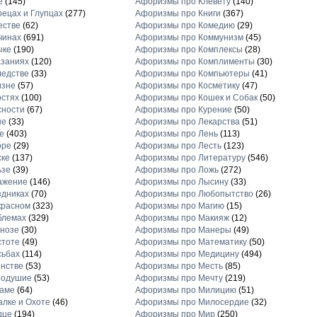
е
(145)
Афоризмы про Клевету
(140)
ецах и Глупцах
(277)
Афоризмы про Книги
(367)
естве
(62)
Афоризмы про Комедию
(29)
чинах
(691)
Афоризмы про Коммунизм
(45)
ыке
(190)
Афоризмы про Комплексы
(28)
заниях
(120)
Афоризмы про Комплименты
(30)
едстве
(33)
Афоризмы про Компьютеры
(41)
изне
(57)
Афоризмы про Косметику
(47)
стях
(100)
Афоризмы про Кошек и Собак
(50)
сности
(67)
Афоризмы про Курение
(50)
не
(33)
Афоризмы про Лекарства
(51)
е
(403)
Афоризмы про Лень
(113)
оре
(29)
Афоризмы про Лесть
(123)
ске
(137)
Афоризмы про Литературу
(546)
ьзе
(39)
Афоризмы про Ложь
(272)
ажение
(146)
Афоризмы про Лысину
(33)
дниках
(70)
Афоризмы про Любопытство
(26)
красном
(323)
Афоризмы про Магию
(15)
блемах
(329)
Афоризмы про Макияж
(12)
нозе
(30)
Афоризмы про Манеры
(49)
стоте
(49)
Афоризмы про Математику
(50)
сьбах
(114)
Афоризмы про Медицину
(494)
нстве
(53)
Афоризмы про Месть
(85)
нодушие
(53)
Афоризмы про Мечту
(219)
ламе
(64)
Афоризмы про Милицию
(51)
лке и Охоте
(46)
Афоризмы про Милосердие
(32)
дце
(194)
Афоризмы про Мир
(250)