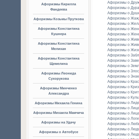
Афоризмы о Дру
Афоризмы Кирилла
Афоризмы о Дура
Фандеева
Афоризмы о Душ
Афоризмы о Жаж
Афоризмы Козьмы Пруткова
Афоризмы о Жел
Афоризмы Константина
Афоризмы о Женс
Кушнера
Афоризмы о Жен
Афоризмы о Жив
Афоризмы Константина
Афоризмы о Жив
Мелихан
Афоризмы о Жиз
Афоризмы о Заб
Афоризмы Константина
Афоризмы о Зав
Щемелина
Афоризмы о Зем
Афоризмы о Злос
Афоризмы Леонида
Афоризмы о Зна
Сухорукова
Афоризмы о Крас
Афоризмы о Криз
Афоризмы Минченко
Афоризмы о Крит
Александра
Афоризмы о Куль
Афоризмы о Лид
Афоризмы Михаила Генина
Афоризмы о Лиц
Афоризмы Михаила Мамчича
Афоризмы о Лиц
Афоризмы о Логи
Афоризмы на Удачу
Афоризмы о Люб
Афоризмы о Люд
Афоризмы о Автобусе
Афоризмы о Люд