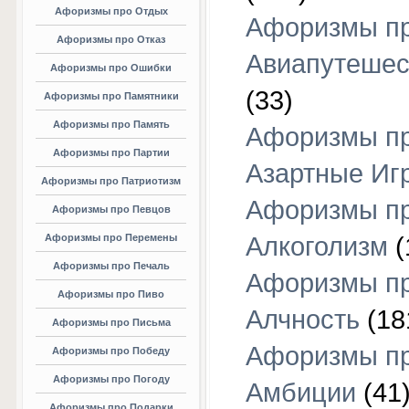
Афоризмы про Отдых
Афоризмы п
Афоризмы про Отказ
Авиапутешес
Афоризмы про Ошибки
(33)
Афоризмы про Памятники
Афоризмы про Память
Афоризмы п
Афоризмы про Партии
Азартные Иг
Афоризмы про Патриотизм
Афоризмы п
Афоризмы про Певцов
Афоризмы про Перемены
Алкоголизм
(
Афоризмы про Печаль
Афоризмы п
Афоризмы про Пиво
Алчность
(18
Афоризмы про Письма
Афоризмы п
Афоризмы про Победу
Афоризмы про Погоду
Амбиции
(41
Афоризмы про Подарки