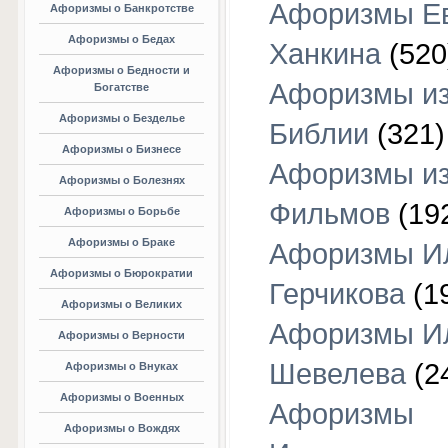
Афоризмы Е
Афоризмы о Банкротстве
Афоризмы о Бедах
Ханкина
(520
Афоризмы о Бедности и
Афоризмы и
Богатстве
Афоризмы о Безделье
Библии
(321)
Афоризмы о Бизнесе
Афоризмы и
Афоризмы о Болезнях
Фильмов
(19
Афоризмы о Борьбе
Афоризмы о Браке
Афоризмы И
Афоризмы о Бюрократии
Герчикова
(1
Афоризмы о Великих
Афоризмы И
Афоризмы о Верности
Шевелева
(2
Афоризмы о Внуках
Афоризмы о Военных
Афоризмы
Афоризмы о Вождях