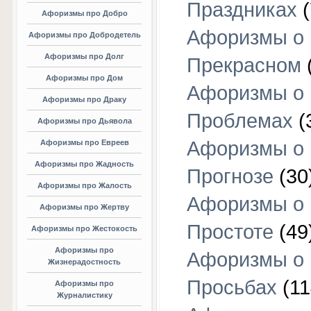
Праздниках
(
Афоризмы про Добро
Афоризмы о
Афоризмы про Добродетель
Афоризмы про Долг
Прекрасном
Афоризмы про Дом
Афоризмы о
Афоризмы про Драку
Проблемах
(
Афоризмы про Дьявола
Афоризмы о
Афоризмы про Евреев
Афоризмы про Жадность
Прогнозе
(30
Афоризмы про Жалость
Афоризмы о
Афоризмы про Жертву
Простоте
(49
Афоризмы про Жестокость
Афоризмы про
Афоризмы о
Жизнерадостность
Просьбах
(11
Афоризмы про
Журналистику