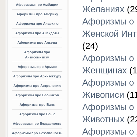
Афоризмы про Амбиции
Желаниях
(2
Афоризмы про Америку
Афоризмы о
Афоризмы про Анархию
Женской Инт
Афоризмы про Анекдоты
Афоризмы про Анкеты
(24)
Афоризмы про
Афоризмы о
Антисемитизм
Афоризмы про Армию
Женщинах
(1
Афоризмы про Архитектуру
Афоризмы о
Афоризмы про Астрологию
Живописи
(1
Афоризмы про Бабников
Афоризмы о
Афоризмы про Банк
Афоризмы про Баню
Животных
(2
Афоризмы про Бездарность
Афоризмы о
Афоризмы про Безопасность