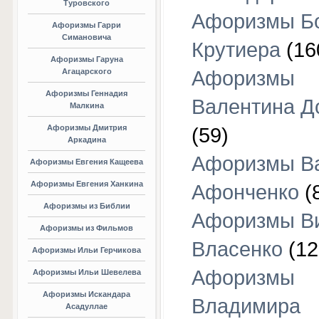
Туровского
Афоризмы Б
Афоризмы Гарри
Симановича
Крутиера
(16
Афоризмы Гаруна
Агацарского
Афоризмы
Афоризмы Геннадия
Валентина Д
Малкина
Афоризмы Дмитрия
(59)
Аркадина
Афоризмы В
Афоризмы Евгения Кащеева
Афоризмы Евгения Ханкина
Афонченко
(
Афоризмы из Библии
Афоризмы В
Афоризмы из Фильмов
Власенко
(12
Афоризмы Ильи Герчикова
Афоризмы
Афоризмы Ильи Шевелева
Афоризмы Искандара
Владимира
Асадуллае