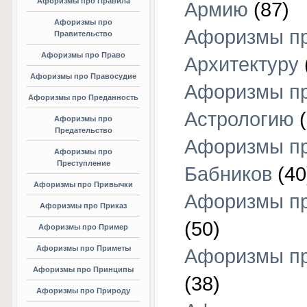
Афоризмы про Правила
Армию
(87)
Афоризмы про
Афоризмы п
Правительство
Афоризмы про Право
Архитектуру
Афоризмы про Правосудие
Афоризмы п
Афоризмы про Преданность
Астрологию
(
Афоризмы про
Предательство
Афоризмы п
Афоризмы про
Преступление
Бабников
(40
Афоризмы про Привычки
Афоризмы пр
Афоризмы про Приказ
(50)
Афоризмы про Пример
Афоризмы про Приметы
Афоризмы п
Афоризмы про Принципы
(38)
Афоризмы про Природу