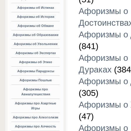
Афоризмы об Истинах
Афоризмы о
Афоризмы об Истории
Достоинства
Афоризмы об Обмане
Афоризмы о
Афоризмы об Образовании
(841)
Афоризмы об Увольнении
Афоризмы об Экспертах
Афоризмы о
Афоризмы об Этике
Дураках
(384
Афоризмы Парадоксы
Афоризмы о
Афоризмы Пошлые
Афоризмы про
(305)
Авиапутешествия
Афоризмы о
Афоризмы про Азартные
Игры
(47)
Афоризмы про Алкоголизм
Афоризмы о
Афоризмы про Алчность