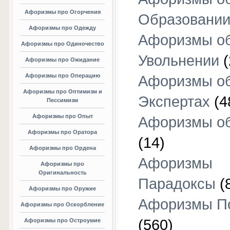
Афоризмы про Огорчения
Образовани
Афоризмы про Одежду
Афоризмы о
Афоризмы про Одиночество
Увольнении
(
Афоризмы про Ожидание
Афоризмы про Операцию
Афоризмы о
Афоризмы про Оптимизм и
Экспертах
(4
Пессимизм
Афоризмы про Опыт
Афоризмы об
Афоризмы про Оратора
(14)
Афоризмы про Ордена
Афоризмы
Афоризмы про
Оригинальность
Парадоксы
(
Афоризмы про Оружие
Афоризмы П
Афоризмы про Оскорбление
(560)
Афоризмы про Остроумие