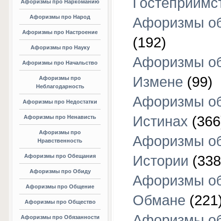
Гостеприимс
Афоризмы про Наркоманию
Афоризмы про Народ
Афоризмы об
Афоризмы про Настроение
(192)
Афоризмы про Науку
Афоризмы о
Афоризмы про Начальство
Измене
(99)
Афоризмы про
Неблагодарность
Афоризмы о
Афоризмы про Недостатки
Истинах
(366
Афоризмы про Ненависть
Афоризмы про
Афоризмы о
Нравственность
Афоризмы про Обещания
Истории
(338
Афоризмы про Обиду
Афоризмы о
Афоризмы про Общение
Обмане
(221
Афоризмы про Общество
Афоризмы о
Афоризмы про Обязанности