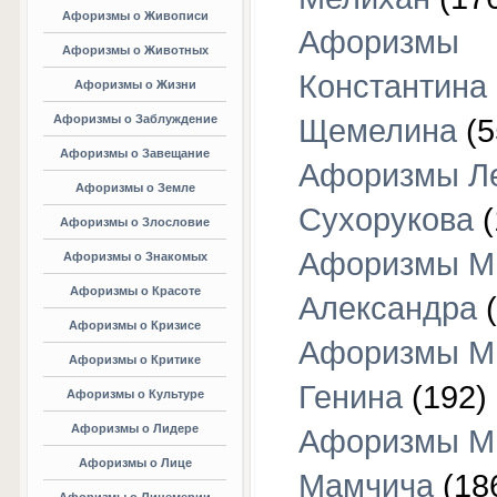
Афоризмы о Живописи
Афоризмы
Афоризмы о Животных
Константина
Афоризмы о Жизни
Афоризмы о Заблуждение
Щемелина
(5
Афоризмы о Завещание
Афоризмы Л
Афоризмы о Земле
Сухорукова
(
Афоризмы о Злословие
Афоризмы М
Афоризмы о Знакомых
Афоризмы о Красоте
Александра
(
Афоризмы о Кризисе
Афоризмы М
Афоризмы о Критике
Генина
(192)
Афоризмы о Культуре
Афоризмы о Лидере
Афоризмы М
Афоризмы о Лице
Мамчича
(18