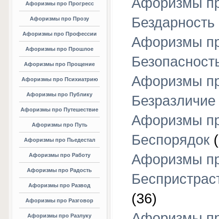
Афоризмы п
Афоризмы про Прогресс
Бездарность
Афоризмы про Прозу
Афоризмы про Профессии
Афоризмы п
Афоризмы про Прошлое
Безопасност
Афоризмы про Прощение
Афоризмы п
Афоризмы про Психиатрию
Афоризмы про Публику
Безразличие
Афоризмы про Путешествие
Афоризмы п
Афоризмы про Путь
Беспорядок
(
Афоризмы про Пьедестал
Афоризмы п
Афоризмы про Работу
Афоризмы про Радость
Беспристрас
Афоризмы про Развод
(36)
Афоризмы про Разговор
Афоризмы п
Афоризмы про Разлуку