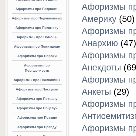
Афоризмы п
Афоризмы про Подлость
Америку
(50)
Афоризмы про Подчиненных
Афоризмы про Политику
Афоризмы п
Афоризмы про Помощь
Анархию
(47
Афоризмы про Понимание
Афоризмы п
Афоризмы про Пороки
Анекдоты
(69
Афоризмы про
Порядочность
Афоризмы п
Афоризмы про Пословицы
Анкеты
(29)
Афоризмы про Поступки
Афоризмы про Похвалу
Афоризмы п
Афоризмы про Поцелуй
Антисемитиз
Афоризмы про Поэзию
Афоризмы п
Афоризмы про Правду