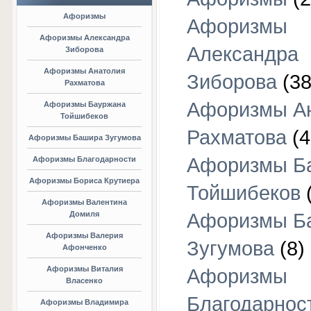
Афоризмы
Афоризмы
Афоризмы Александра
Александра
Зиборова
Афоризмы Анатолия
Зиборова
(38
Рахматова
Афоризмы А
Афоризмы Бауржана
Тойшибеков
Рахматова
(4
Афоризмы Башира Зугумова
Афоризмы Б
Афоризмы Благодарности
Афоризмы Бориса Крутиера
Тойшибеков
Афоризмы Валентина
Домиля
Афоризмы Б
Афоризмы Валерия
Зугумова
(8)
Афонченко
Афоризмы Виталия
Афоризмы
Власенко
Благодарнос
Афоризмы Владимира