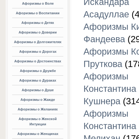
Искандара
Афоризмы о Воле
Асадуллае
(4
Афоризмы о Воспитании
Афоризмы о Детях
Афоризмы К
Афоризмы о Доверии
Фандеева
(29
Афоризмы о Долгожителях
Афоризмы К
Афоризмы о Дорогах
Пруткова
(17
Афоризмы о Достоинствах
Афоризмы о Дружбе
Афоризмы
Афоризмы о Дураках
Константина
Афоризмы о Душе
Кушнера
(31
Афоризмы о Жажде
Афоризмы о Желаниях
Афоризмы
Афоризмы о Женской
Константина
Интуиции
Афоризмы о Женщинах
Мелихан
(17