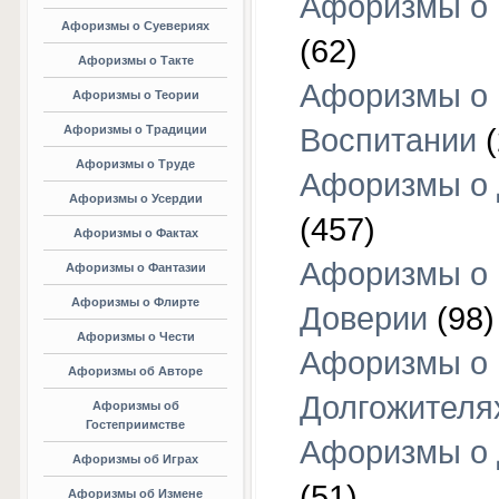
Афоризмы о 
Афоризмы о Суевериях
(62)
Афоризмы о Такте
Афоризмы о
Афоризмы о Теории
Афоризмы о Традиции
Воспитании
(
Афоризмы о Труде
Афоризмы о 
Афоризмы о Усердии
(457)
Афоризмы о Фактах
Афоризмы о
Афоризмы о Фантазии
Афоризмы о Флирте
Доверии
(98)
Афоризмы о Чести
Афоризмы о
Афоризмы об Авторе
Долгожителя
Афоризмы об
Гостеприимстве
Афоризмы о 
Афоризмы об Играх
(51)
Афоризмы об Измене