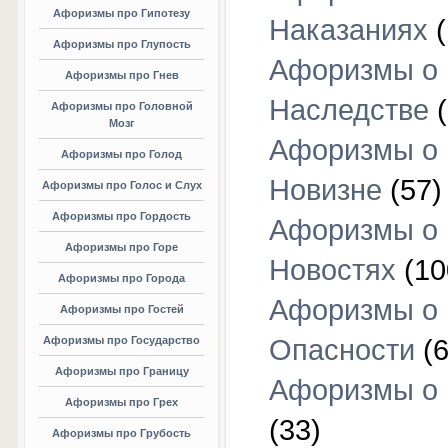
Афоризмы про Гипотезу
Наказаниях
(
Афоризмы про Глупость
Афоризмы о
Афоризмы про Гнев
Наследстве
(
Афоризмы про Головной
Мозг
Афоризмы о
Афоризмы про Голод
Новизне
(57)
Афоризмы про Голос и Слух
Афоризмы про Гордость
Афоризмы о
Афоризмы про Горе
Новостях
(10
Афоризмы про Города
Афоризмы о
Афоризмы про Гостей
Афоризмы про Государство
Опасности
(6
Афоризмы про Границу
Афоризмы о
Афоризмы про Грех
(33)
Афоризмы про Грубость