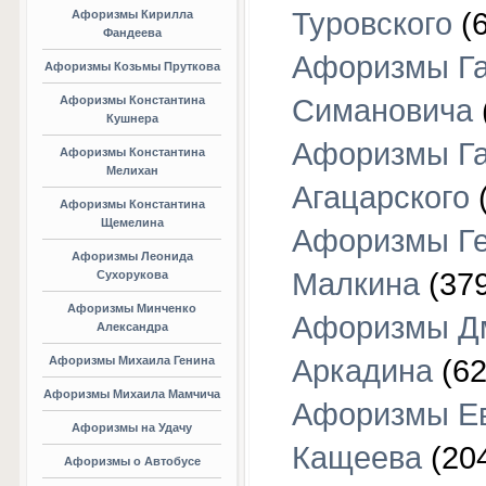
Туровского
(6
Афоризмы Кирилла
Фандеева
Афоризмы Г
Афоризмы Козьмы Пруткова
Афоризмы Константина
Симановича
Кушнера
Афоризмы Г
Афоризмы Константина
Мелихан
Агацарского
(
Афоризмы Константина
Щемелина
Афоризмы Г
Афоризмы Леонида
Малкина
(379
Сухорукова
Афоризмы Минченко
Афоризмы Д
Александра
Афоризмы Михаила Генина
Аркадина
(62
Афоризмы Михаила Мамчича
Афоризмы Е
Афоризмы на Удачу
Кащеева
(20
Афоризмы о Автобусе