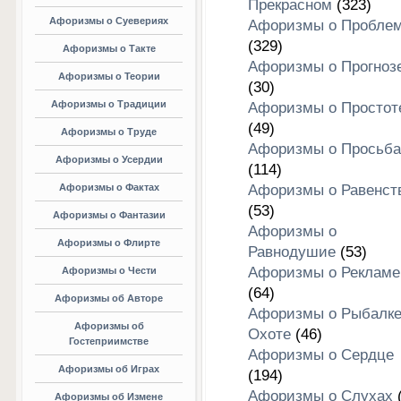
Прекрасном
(323)
Афоризмы о Суевериях
Афоризмы о Пробле
(329)
Афоризмы о Такте
Афоризмы о Прогноз
Афоризмы о Теории
(30)
Афоризмы о Традиции
Афоризмы о Простот
(49)
Афоризмы о Труде
Афоризмы о Просьба
Афоризмы о Усердии
(114)
Афоризмы о Фактах
Афоризмы о Равенст
(53)
Афоризмы о Фантазии
Афоризмы о
Афоризмы о Флирте
Равнодушие
(53)
Афоризмы о Рекламе
Афоризмы о Чести
(64)
Афоризмы об Авторе
Афоризмы о Рыбалке
Афоризмы об
Охоте
(46)
Гостеприимстве
Афоризмы о Сердце
Афоризмы об Играх
(194)
Афоризмы о Слухах
(
Афоризмы об Измене