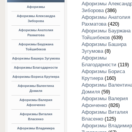
Афоризмы Александ
Афоризмы
Зиборова
(386)
Афоризмы Александра
Афоризмы Анатолия
Зиборова
Рахматова
(420)
Афоризмы Бауржана
Афоризмы Анатолия
Рахматова
Тойшибеков
(639)
Афоризмы Башира
Афоризмы Бауржана
Тойшибеков
Зугумова
(8)
Афоризмы
Афоризмы Башира Зугумова
Благодарности
(119)
Афоризмы Благодарности
Афоризмы Бориса
Афоризмы Бориса Крутиера
Крутиера
(160)
Афоризмы Валентин
Афоризмы Валентина
Домиля
Домиля
(59)
Афоризмы Валерия
Афоризмы Валерия
Афонченко
(826)
Афонченко
Афоризмы Виталия
Афоризмы Виталия
Власенко
(125)
Власенко
Афоризмы Владимир
Афоризмы Владимира