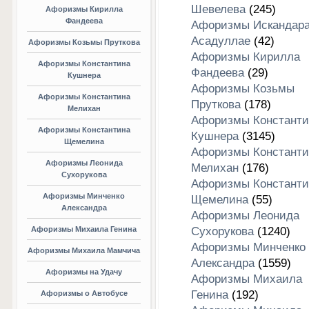
Шевелева
(245)
Афоризмы Кирилла
Фандеева
Афоризмы Искандар
Асадуллае
(42)
Афоризмы Козьмы Пруткова
Афоризмы Кирилла
Афоризмы Константина
Фандеева
(29)
Кушнера
Афоризмы Козьмы
Афоризмы Константина
Пруткова
(178)
Мелихан
Афоризмы Константи
Афоризмы Константина
Кушнера
(3145)
Щемелина
Афоризмы Константи
Афоризмы Леонида
Мелихан
(176)
Сухорукова
Афоризмы Константи
Афоризмы Минченко
Щемелина
(55)
Александра
Афоризмы Леонида
Афоризмы Михаила Генина
Сухорукова
(1240)
Афоризмы Минченко
Афоризмы Михаила Мамчича
Александра
(1559)
Афоризмы на Удачу
Афоризмы Михаила
Генина
(192)
Афоризмы о Автобусе