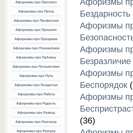
Афоризмы п
Афоризмы про Прогресс
Бездарность
Афоризмы про Прозу
Афоризмы про Профессии
Афоризмы п
Афоризмы про Прошлое
Безопасност
Афоризмы про Прощение
Афоризмы п
Афоризмы про Психиатрию
Афоризмы про Публику
Безразличие
Афоризмы про Путешествие
Афоризмы п
Афоризмы про Путь
Беспорядок
(
Афоризмы про Пьедестал
Афоризмы п
Афоризмы про Работу
Афоризмы про Радость
Беспристрас
Афоризмы про Развод
(36)
Афоризмы про Разговор
Афоризмы п
Афоризмы про Разлуку