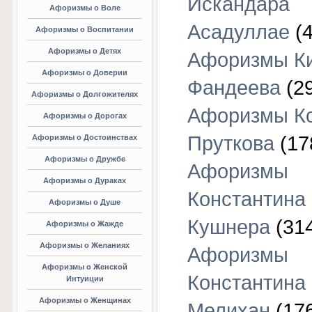
Искандара
Афоризмы о Воле
Асадуллае
(4
Афоризмы о Воспитании
Афоризмы о Детях
Афоризмы К
Афоризмы о Доверии
Фандеева
(29
Афоризмы о Долгожителях
Афоризмы К
Афоризмы о Дорогах
Пруткова
(17
Афоризмы о Достоинствах
Афоризмы о Дружбе
Афоризмы
Афоризмы о Дураках
Константина
Афоризмы о Душе
Кушнера
(31
Афоризмы о Жажде
Афоризмы о Желаниях
Афоризмы
Афоризмы о Женской
Константина
Интуиции
Афоризмы о Женщинах
Мелихан
(17