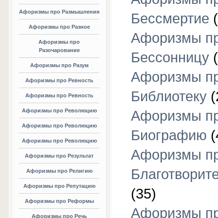
Афоризмы про Размышления
Бессмертие
(
Афоризмы про Разное
Афоризмы п
Афоризмы про
Разочарование
Бессонницу
(
Афоризмы про Разум
Афоризмы п
Афоризмы про Ревность
Библиотеку
(
Афоризмы про Ревность
Афоризмы про Революцию
Афоризмы п
Афоризмы про Революцию
Биографию
(
Афоризмы про Революцию
Афоризмы п
Афоризмы про Результат
Благотворит
Афоризмы про Религию
Афоризмы про Репутацию
(35)
Афоризмы про Реформы
Афоризмы п
Афоризмы про Речь