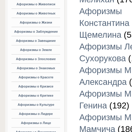
Афоризмы о Живописи
Афоризмы
Афоризмы о Животных
Константина
Афоризмы о Жизни
Афоризмы о Заблуждение
Щемелина
(5
Афоризмы о Завещание
Афоризмы Л
Афоризмы о Земле
Сухорукова
(
Афоризмы о Злословие
Афоризмы М
Афоризмы о Знакомых
Афоризмы о Красоте
Александра
(
Афоризмы о Кризисе
Афоризмы М
Афоризмы о Критике
Генина
(192)
Афоризмы о Культуре
Афоризмы о Лидере
Афоризмы М
Афоризмы о Лице
Мамчича
(18