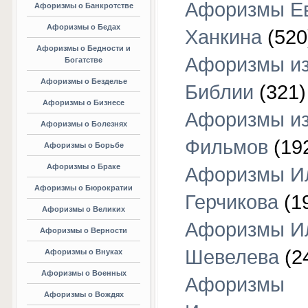
Афоризмы Е
Афоризмы о Банкротстве
Афоризмы о Бедах
Ханкина
(520
Афоризмы о Бедности и
Афоризмы и
Богатстве
Афоризмы о Безделье
Библии
(321)
Афоризмы о Бизнесе
Афоризмы и
Афоризмы о Болезнях
Фильмов
(19
Афоризмы о Борьбе
Афоризмы о Браке
Афоризмы И
Афоризмы о Бюрократии
Герчикова
(1
Афоризмы о Великих
Афоризмы И
Афоризмы о Верности
Шевелева
(2
Афоризмы о Внуках
Афоризмы о Военных
Афоризмы
Афоризмы о Вождях