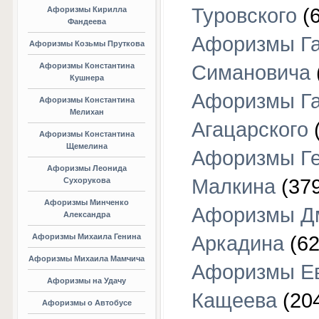
Туровского
(6
Афоризмы Кирилла
Фандеева
Афоризмы Г
Афоризмы Козьмы Пруткова
Афоризмы Константина
Симановича
Кушнера
Афоризмы Г
Афоризмы Константина
Мелихан
Агацарского
(
Афоризмы Константина
Щемелина
Афоризмы Г
Афоризмы Леонида
Малкина
(379
Сухорукова
Афоризмы Минченко
Афоризмы Д
Александра
Афоризмы Михаила Генина
Аркадина
(62
Афоризмы Михаила Мамчича
Афоризмы Е
Афоризмы на Удачу
Кащеева
(20
Афоризмы о Автобусе