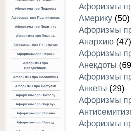
Афоризмы п
Афоризмы про Подлость
Америку
(50)
Афоризмы про Подчиненных
Афоризмы про Политику
Афоризмы п
Афоризмы про Помощь
Анархию
(47
Афоризмы про Понимание
Афоризмы п
Афоризмы про Пороки
Анекдоты
(69
Афоризмы про
Порядочность
Афоризмы п
Афоризмы про Пословицы
Анкеты
(29)
Афоризмы про Поступки
Афоризмы про Похвалу
Афоризмы п
Афоризмы про Поцелуй
Антисемитиз
Афоризмы про Поэзию
Афоризмы п
Афоризмы про Правду