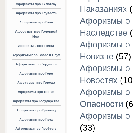
Афоризмы про Гипотезу
Наказаниях
(
Афоризмы про Глупость
Афоризмы о
Афоризмы про Гнев
Наследстве
(
Афоризмы про Головной
Мозг
Афоризмы о
Афоризмы про Голод
Новизне
(57)
Афоризмы про Голос и Слух
Афоризмы про Гордость
Афоризмы о
Афоризмы про Горе
Новостях
(10
Афоризмы про Города
Афоризмы о
Афоризмы про Гостей
Афоризмы про Государство
Опасности
(6
Афоризмы про Границу
Афоризмы о
Афоризмы про Грех
(33)
Афоризмы про Грубость