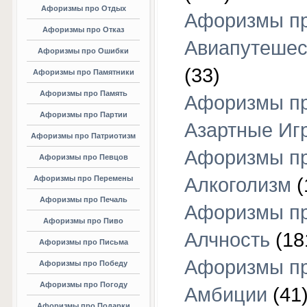
Афоризмы про Отдых
Афоризмы п
Афоризмы про Отказ
Авиапутешес
Афоризмы про Ошибки
(33)
Афоризмы про Памятники
Афоризмы про Память
Афоризмы п
Афоризмы про Партии
Азартные Иг
Афоризмы про Патриотизм
Афоризмы п
Афоризмы про Певцов
Афоризмы про Перемены
Алкоголизм
(
Афоризмы про Печаль
Афоризмы п
Афоризмы про Пиво
Алчность
(18
Афоризмы про Письма
Афоризмы п
Афоризмы про Победу
Афоризмы про Погоду
Амбиции
(41
Афоризмы про Подарки