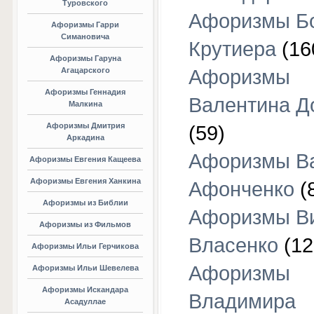
Туровского
Афоризмы Б
Афоризмы Гарри
Симановича
Крутиера
(16
Афоризмы Гаруна
Агацарского
Афоризмы
Афоризмы Геннадия
Валентина Д
Малкина
Афоризмы Дмитрия
(59)
Аркадина
Афоризмы В
Афоризмы Евгения Кащеева
Афоризмы Евгения Ханкина
Афонченко
(
Афоризмы из Библии
Афоризмы В
Афоризмы из Фильмов
Власенко
(12
Афоризмы Ильи Герчикова
Афоризмы
Афоризмы Ильи Шевелева
Афоризмы Искандара
Владимира
Асадуллае