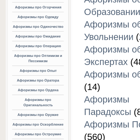
Афоризмы про Огорчения
Образовани
Афоризмы про Одежду
Афоризмы о
Афоризмы про Одиночество
Увольнении
(
Афоризмы про Ожидание
Афоризмы про Операцию
Афоризмы о
Афоризмы про Оптимизм и
Экспертах
(4
Пессимизм
Афоризмы про Опыт
Афоризмы об
Афоризмы про Оратора
(14)
Афоризмы про Ордена
Афоризмы
Афоризмы про
Оригинальность
Парадоксы
(
Афоризмы про Оружие
Афоризмы П
Афоризмы про Оскорбление
(560)
Афоризмы про Остроумие