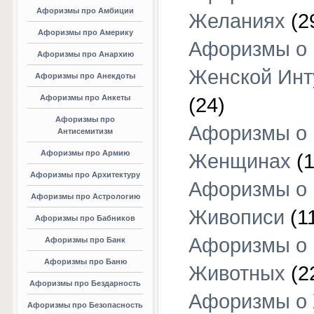
Афоризмы про Амбиции
Желаниях
(2
Афоризмы про Америку
Афоризмы о
Афоризмы про Анархию
Женской Инт
Афоризмы про Анекдоты
Афоризмы про Анкеты
(24)
Афоризмы про
Афоризмы о
Антисемитизм
Афоризмы про Армию
Женщинах
(1
Афоризмы про Архитектуру
Афоризмы о
Афоризмы про Астрологию
Живописи
(1
Афоризмы про Бабников
Афоризмы о
Афоризмы про Банк
Афоризмы про Баню
Животных
(2
Афоризмы про Бездарность
Афоризмы о
Афоризмы про Безопасность