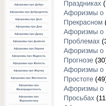
Праздниках
(
Афоризмы про Добро
Афоризмы о
Афоризмы про Добродетель
Афоризмы про Долг
Прекрасном
Афоризмы про Дом
Афоризмы о
Афоризмы про Драку
Проблемах
(
Афоризмы про Дьявола
Афоризмы о
Афоризмы про Евреев
Афоризмы про Жадность
Прогнозе
(30
Афоризмы про Жалость
Афоризмы о
Афоризмы про Жертву
Простоте
(49
Афоризмы про Жестокость
Афоризмы про
Афоризмы о
Жизнерадостность
Просьбах
(11
Афоризмы про
Журналистику