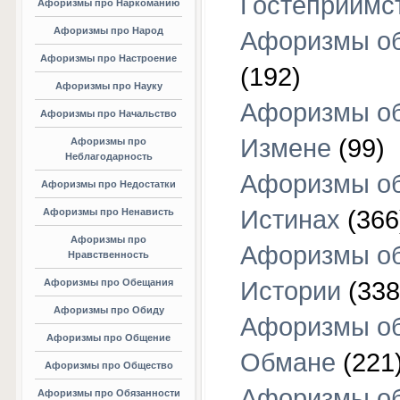
Гостеприимс
Афоризмы про Наркоманию
Афоризмы про Народ
Афоризмы об
Афоризмы про Настроение
(192)
Афоризмы про Науку
Афоризмы о
Афоризмы про Начальство
Измене
(99)
Афоризмы про
Неблагодарность
Афоризмы о
Афоризмы про Недостатки
Истинах
(366
Афоризмы про Ненависть
Афоризмы про
Афоризмы о
Нравственность
Афоризмы про Обещания
Истории
(338
Афоризмы про Обиду
Афоризмы о
Афоризмы про Общение
Обмане
(221
Афоризмы про Общество
Афоризмы о
Афоризмы про Обязанности