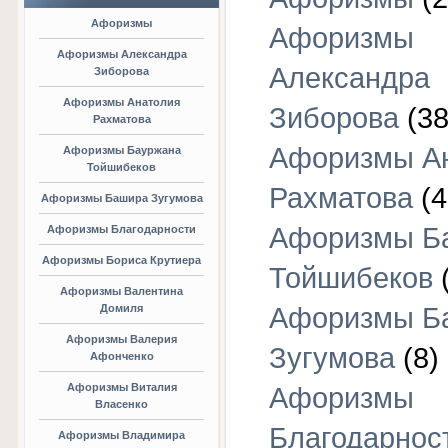
Афоризмы
Афоризмы
Афоризмы Александра
Александра
Зиборова
Афоризмы Анатолия
Зиборова
(38
Рахматова
Афоризмы А
Афоризмы Бауржана
Тойшибеков
Рахматова
(4
Афоризмы Башира Зугумова
Афоризмы Б
Афоризмы Благодарности
Афоризмы Бориса Крутиера
Тойшибеков
Афоризмы Валентина
Домиля
Афоризмы Б
Афоризмы Валерия
Зугумова
(8)
Афонченко
Афоризмы Виталия
Афоризмы
Власенко
Благодарнос
Афоризмы Владимира