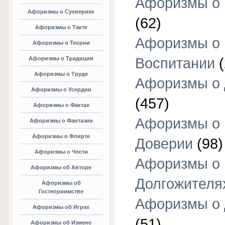
Афоризмы о 
Афоризмы о Суевериях
(62)
Афоризмы о Такте
Афоризмы о
Афоризмы о Теории
Афоризмы о Традиции
Воспитании
(
Афоризмы о Труде
Афоризмы о 
Афоризмы о Усердии
(457)
Афоризмы о Фактах
Афоризмы о
Афоризмы о Фантазии
Афоризмы о Флирте
Доверии
(98)
Афоризмы о Чести
Афоризмы о
Афоризмы об Авторе
Долгожителя
Афоризмы об
Гостеприимстве
Афоризмы о 
Афоризмы об Играх
(51)
Афоризмы об Измене