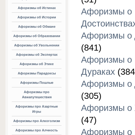
Афоризмы об Истинах
Афоризмы о
Афоризмы об Истории
Достоинства
Афоризмы об Обмане
Афоризмы о
Афоризмы об Образовании
(841)
Афоризмы об Увольнении
Афоризмы об Экспертах
Афоризмы о
Афоризмы об Этике
Дураках
(384
Афоризмы Парадоксы
Афоризмы о
Афоризмы Пошлые
Афоризмы про
(305)
Авиапутешествия
Афоризмы о
Афоризмы про Азартные
Игры
(47)
Афоризмы про Алкоголизм
Афоризмы о
Афоризмы про Алчность