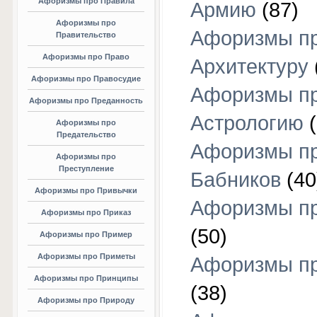
Афоризмы про Правила
Армию
(87)
Афоризмы про
Афоризмы п
Правительство
Афоризмы про Право
Архитектуру
Афоризмы про Правосудие
Афоризмы п
Афоризмы про Преданность
Астрологию
(
Афоризмы про
Предательство
Афоризмы п
Афоризмы про
Преступление
Бабников
(40
Афоризмы про Привычки
Афоризмы пр
Афоризмы про Приказ
(50)
Афоризмы про Пример
Афоризмы про Приметы
Афоризмы п
Афоризмы про Принципы
(38)
Афоризмы про Природу