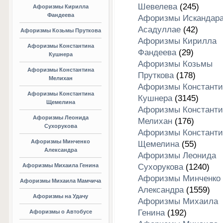
Шевелева
(245)
Афоризмы Кирилла
Фандеева
Афоризмы Искандар
Асадуллае
(42)
Афоризмы Козьмы Пруткова
Афоризмы Кирилла
Афоризмы Константина
Фандеева
(29)
Кушнера
Афоризмы Козьмы
Афоризмы Константина
Пруткова
(178)
Мелихан
Афоризмы Константи
Афоризмы Константина
Кушнера
(3145)
Щемелина
Афоризмы Константи
Афоризмы Леонида
Мелихан
(176)
Сухорукова
Афоризмы Константи
Афоризмы Минченко
Щемелина
(55)
Александра
Афоризмы Леонида
Афоризмы Михаила Генина
Сухорукова
(1240)
Афоризмы Минченко
Афоризмы Михаила Мамчича
Александра
(1559)
Афоризмы на Удачу
Афоризмы Михаила
Генина
(192)
Афоризмы о Автобусе