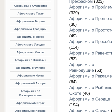
Прекрасном
(323)
Афоризмы о Суевериях
Афоризмы о Пробле
(329)
Афоризмы о Такте
Афоризмы о Прогноз
Афоризмы о Теории
(30)
Афоризмы о Традиции
Афоризмы о Простот
(49)
Афоризмы о Труде
Афоризмы о Просьба
Афоризмы о Усердии
(114)
Афоризмы о Фактах
Афоризмы о Равенст
(53)
Афоризмы о Фантазии
Афоризмы о
Афоризмы о Флирте
Равнодушие
(53)
Афоризмы о Рекламе
Афоризмы о Чести
(64)
Афоризмы об Авторе
Афоризмы о Рыбалке
Афоризмы об
Охоте
(46)
Гостеприимстве
Афоризмы о Сердце
Афоризмы об Играх
(194)
Афоризмы о Слухах
(
Афоризмы об Измене