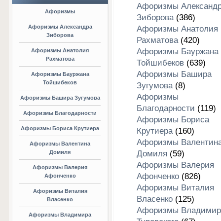
Афоризмы Александ
Афоризмы
Зиборова
(386)
Афоризмы Александра
Афоризмы Анатолия
Зиборова
Рахматова
(420)
Афоризмы Бауржана
Афоризмы Анатолия
Рахматова
Тойшибеков
(639)
Афоризмы Башира
Афоризмы Бауржана
Тойшибеков
Зугумова
(8)
Афоризмы
Афоризмы Башира Зугумова
Благодарности
(119)
Афоризмы Благодарности
Афоризмы Бориса
Афоризмы Бориса Крутиера
Крутиера
(160)
Афоризмы Валентин
Афоризмы Валентина
Домиля
Домиля
(59)
Афоризмы Валерия
Афоризмы Валерия
Афонченко
(826)
Афонченко
Афоризмы Виталия
Афоризмы Виталия
Власенко
(125)
Власенко
Афоризмы Владимир
Афоризмы Владимира