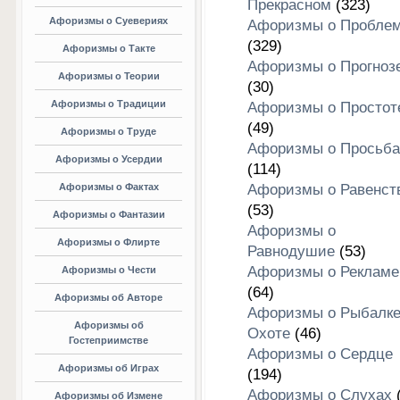
Прекрасном
(323)
Афоризмы о Суевериях
Афоризмы о Пробле
(329)
Афоризмы о Такте
Афоризмы о Прогноз
Афоризмы о Теории
(30)
Афоризмы о Традиции
Афоризмы о Простот
(49)
Афоризмы о Труде
Афоризмы о Просьба
Афоризмы о Усердии
(114)
Афоризмы о Фактах
Афоризмы о Равенст
(53)
Афоризмы о Фантазии
Афоризмы о
Афоризмы о Флирте
Равнодушие
(53)
Афоризмы о Рекламе
Афоризмы о Чести
(64)
Афоризмы об Авторе
Афоризмы о Рыбалке
Афоризмы об
Охоте
(46)
Гостеприимстве
Афоризмы о Сердце
Афоризмы об Играх
(194)
Афоризмы о Слухах
(
Афоризмы об Измене