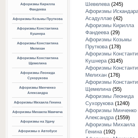
Шевелева
(245)
Афоризмы Кирилла
Фандеева
Афоризмы Искандар
Асадуллае
(42)
Афоризмы Козьмы Пруткова
Афоризмы Кирилла
Афоризмы Константина
Фандеева
(29)
Кушнера
Афоризмы Козьмы
Афоризмы Константина
Пруткова
(178)
Мелихан
Афоризмы Константи
Афоризмы Константина
Кушнера
(3145)
Щемелина
Афоризмы Константи
Афоризмы Леонида
Мелихан
(176)
Сухорукова
Афоризмы Константи
Афоризмы Минченко
Щемелина
(55)
Александра
Афоризмы Леонида
Афоризмы Михаила Генина
Сухорукова
(1240)
Афоризмы Минченко
Афоризмы Михаила Мамчича
Александра
(1559)
Афоризмы на Удачу
Афоризмы Михаила
Генина
(192)
Афоризмы о Автобусе