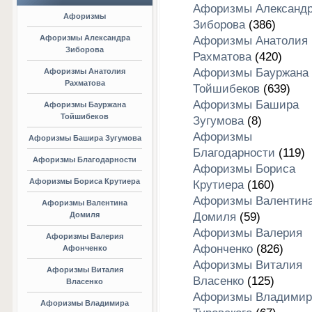
Афоризмы Александ
Афоризмы
Зиборова
(386)
Афоризмы Александра
Афоризмы Анатолия
Зиборова
Рахматова
(420)
Афоризмы Бауржана
Афоризмы Анатолия
Рахматова
Тойшибеков
(639)
Афоризмы Башира
Афоризмы Бауржана
Тойшибеков
Зугумова
(8)
Афоризмы
Афоризмы Башира Зугумова
Благодарности
(119)
Афоризмы Благодарности
Афоризмы Бориса
Афоризмы Бориса Крутиера
Крутиера
(160)
Афоризмы Валентин
Афоризмы Валентина
Домиля
Домиля
(59)
Афоризмы Валерия
Афоризмы Валерия
Афонченко
(826)
Афонченко
Афоризмы Виталия
Афоризмы Виталия
Власенко
(125)
Власенко
Афоризмы Владимир
Афоризмы Владимира