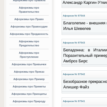
Афоризмы про Правила
Александр Каргин-Утки
Афоризмы про
Правительство
Афоризм № 97544
Афоризмы про Право
Благолепие - внешняя к
Афоризмы про Правосудие
Илья Шевелев
Афоризмы про Преданность
Афоризмы про
Афоризм № 97543
Предательство
Беладонна: в Итали
Афоризмы про
Поразительный пример 
Преступление
Амброз Бирс
Афоризмы про Привычки
Афоризмы про Приказ
Афоризм № 97542
Афоризмы про Пример
Безобразное прекрасном
Алишер Файз
Афоризмы про Приметы
Афоризмы про Принципы
Афоризмы про Природу
Афоризм № 97541