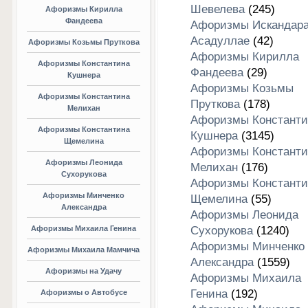
Шевелева
(245)
Афоризмы Кирилла
Фандеева
Афоризмы Искандар
Асадуллае
(42)
Афоризмы Козьмы Пруткова
Афоризмы Кирилла
Афоризмы Константина
Фандеева
(29)
Кушнера
Афоризмы Козьмы
Афоризмы Константина
Пруткова
(178)
Мелихан
Афоризмы Константи
Афоризмы Константина
Кушнера
(3145)
Щемелина
Афоризмы Константи
Афоризмы Леонида
Мелихан
(176)
Сухорукова
Афоризмы Константи
Афоризмы Минченко
Щемелина
(55)
Александра
Афоризмы Леонида
Афоризмы Михаила Генина
Сухорукова
(1240)
Афоризмы Минченко
Афоризмы Михаила Мамчича
Александра
(1559)
Афоризмы на Удачу
Афоризмы Михаила
Генина
(192)
Афоризмы о Автобусе