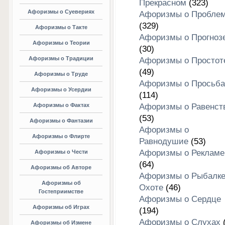
Прекрасном
(323)
Афоризмы о Суевериях
Афоризмы о Пробле
(329)
Афоризмы о Такте
Афоризмы о Прогноз
Афоризмы о Теории
(30)
Афоризмы о Традиции
Афоризмы о Простот
(49)
Афоризмы о Труде
Афоризмы о Просьба
Афоризмы о Усердии
(114)
Афоризмы о Фактах
Афоризмы о Равенст
(53)
Афоризмы о Фантазии
Афоризмы о
Афоризмы о Флирте
Равнодушие
(53)
Афоризмы о Рекламе
Афоризмы о Чести
(64)
Афоризмы об Авторе
Афоризмы о Рыбалке
Афоризмы об
Охоте
(46)
Гостеприимстве
Афоризмы о Сердце
Афоризмы об Играх
(194)
Афоризмы о Слухах
(
Афоризмы об Измене