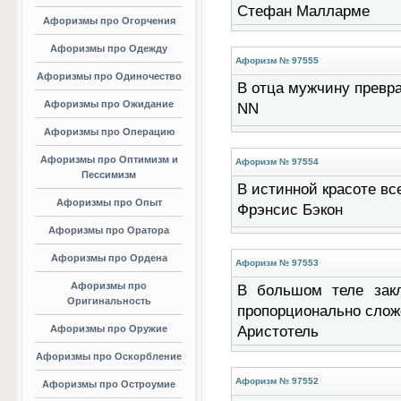
Стефан Малларме
Афоризмы про Огорчения
Афоризмы про Одежду
Афоризм № 97555
Афоризмы про Одиночество
В отца мужчину превращ
Афоризмы про Ожидание
NN
Афоризмы про Операцию
Афоризмы про Оптимизм и
Афоризм № 97554
Пессимизм
В истинной красоте всег
Афоризмы про Опыт
Фрэнсис Бэкон
Афоризмы про Оратора
Афоризмы про Ордена
Афоризм № 97553
Афоризмы про
В большом теле зак
Оригинальность
пропорционально сложе
Афоризмы про Оружие
Аристотель
Афоризмы про Оскорбление
Афоризм № 97552
Афоризмы про Остроумие