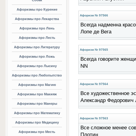
Собак
Афоризмы про Курение
Афоризм № 97566
Афоризмы про Лекарства
Всегда надменна красот
Афоризмы про Лень
Лопе де Вега
Афоризмы про Лесть
Афоризмы про Литературу
Афоризм № 97565
Афоризмы про Ложь
Всегда говорите женщин
NN
Афоризмы про Лысину
Афоризмы про Любопытство
Афоризм № 97564
Афоризмы про Магию
Все художественное эст
Афоризмы про Макияж
Александр Федорович 
Афоризмы про Манеры
Афоризмы про Математику
Афоризм № 97563
Афоризмы про Медицину
Все сложное менее сове
Афоризмы про Месть
Плотин