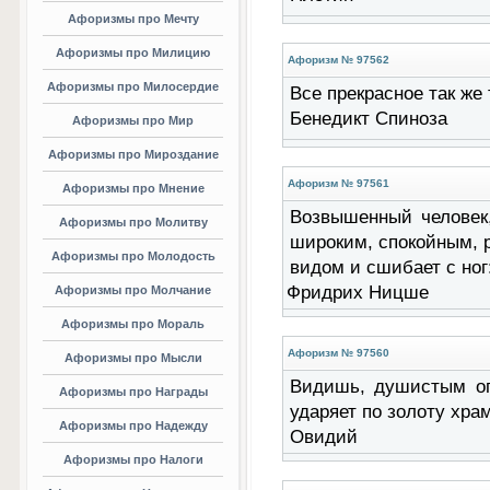
Афоризмы про Мечту
Афоризмы про Милицию
Афоризм № 97562
Афоризмы про Милосердие
Все прекрасное так же т
Бенедикт Спиноза
Афоризмы про Мир
Афоризмы про Мироздание
Афоризм № 97561
Афоризмы про Мнение
Возвышенный человек,
Афоризмы про Молитву
широким, спокойным, р
Афоризмы про Молодость
видом и сшибает с ног:
Фридрих Ницше
Афоризмы про Молчание
Афоризмы про Мораль
Афоризм № 97560
Афоризмы про Мысли
Видишь, душистым ог
Афоризмы про Награды
ударяет по золоту храмо
Афоризмы про Надежду
Овидий
Афоризмы про Налоги