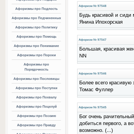
Афоризм № 97548
Афоризмы про Подлость
Будь красивой и сиди м
Афоризмы про Подчиненных
Янина Ипохорская
Афоризмы про Политику
Афоризмы про Помощь
Афоризм № 97547
Афоризмы про Понимание
Большая, красивая женс
NN
Афоризмы про Пороки
Афоризмы про
Порядочность
Афоризм № 97546
Афоризмы про Пословицы
Более всего красивую ж
Афоризмы про Поступки
Томас Фуллер
Афоризмы про Похвалу
Афоризмы про Поцелуй
Афоризм № 97545
Бог очень рачительный
Афоризмы про Поэзию
добиться первого, а во
Афоризмы про Правду
возможно. (...)