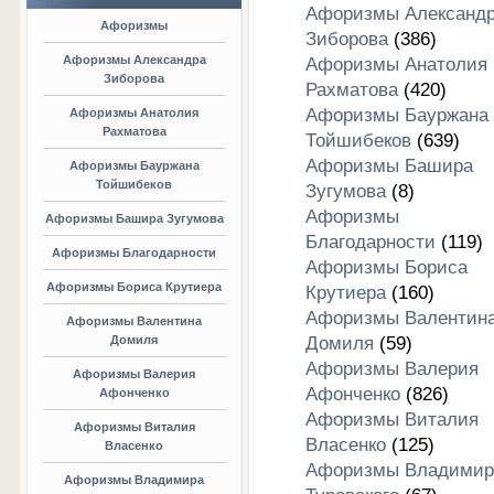
Афоризмы Александ
Афоризмы
Зиборова
(386)
Афоризмы Александра
Афоризмы Анатолия
Зиборова
Рахматова
(420)
Афоризмы Бауржана
Афоризмы Анатолия
Рахматова
Тойшибеков
(639)
Афоризмы Башира
Афоризмы Бауржана
Тойшибеков
Зугумова
(8)
Афоризмы
Афоризмы Башира Зугумова
Благодарности
(119)
Афоризмы Благодарности
Афоризмы Бориса
Афоризмы Бориса Крутиера
Крутиера
(160)
Афоризмы Валентин
Афоризмы Валентина
Домиля
Домиля
(59)
Афоризмы Валерия
Афоризмы Валерия
Афонченко
(826)
Афонченко
Афоризмы Виталия
Афоризмы Виталия
Власенко
(125)
Власенко
Афоризмы Владимир
Афоризмы Владимира