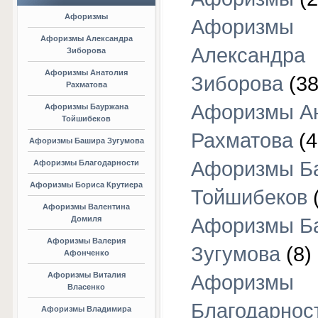
Афоризмы
Афоризмы
Афоризмы Александра
Александра
Зиборова
Афоризмы Анатолия
Зиборова
(38
Рахматова
Афоризмы А
Афоризмы Бауржана
Тойшибеков
Рахматова
(4
Афоризмы Башира Зугумова
Афоризмы Б
Афоризмы Благодарности
Афоризмы Бориса Крутиера
Тойшибеков
Афоризмы Валентина
Домиля
Афоризмы Б
Афоризмы Валерия
Зугумова
(8)
Афонченко
Афоризмы Виталия
Афоризмы
Власенко
Благодарнос
Афоризмы Владимира