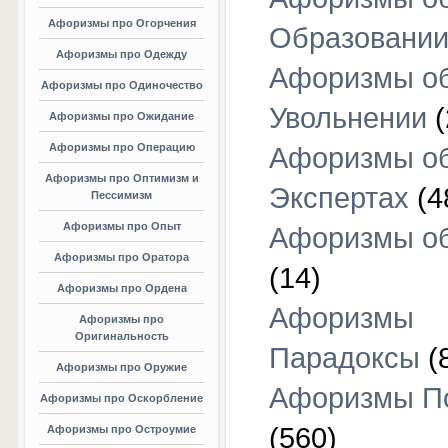
Афоризмы про Огорчения
Образовани
Афоризмы про Одежду
Афоризмы о
Афоризмы про Одиночество
Увольнении
(
Афоризмы про Ожидание
Афоризмы про Операцию
Афоризмы о
Афоризмы про Оптимизм и
Экспертах
(4
Пессимизм
Афоризмы про Опыт
Афоризмы об
Афоризмы про Оратора
(14)
Афоризмы про Ордена
Афоризмы
Афоризмы про
Оригинальность
Парадоксы
(
Афоризмы про Оружие
Афоризмы П
Афоризмы про Оскорбление
(560)
Афоризмы про Остроумие