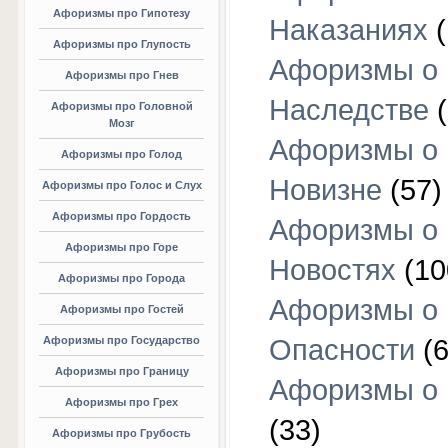
Афоризмы про Гипотезу
Наказаниях
(
Афоризмы про Глупость
Афоризмы о
Афоризмы про Гнев
Наследстве
(
Афоризмы про Головной
Мозг
Афоризмы о
Афоризмы про Голод
Новизне
(57)
Афоризмы про Голос и Слух
Афоризмы про Гордость
Афоризмы о
Афоризмы про Горе
Новостях
(10
Афоризмы про Города
Афоризмы о
Афоризмы про Гостей
Афоризмы про Государство
Опасности
(6
Афоризмы про Границу
Афоризмы о
Афоризмы про Грех
(33)
Афоризмы про Грубость