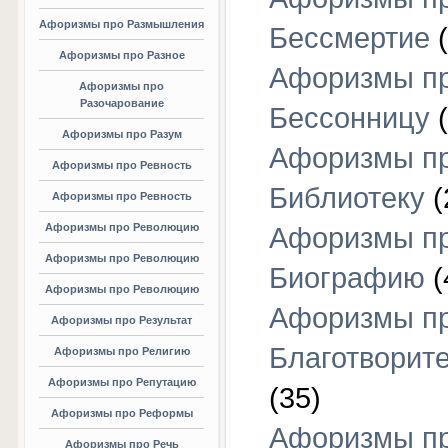
Афоризмы про Размышления
Бессмертие
(
Афоризмы про Разное
Афоризмы п
Афоризмы про
Разочарование
Бессонницу
(
Афоризмы про Разум
Афоризмы п
Афоризмы про Ревность
Библиотеку
(
Афоризмы про Ревность
Афоризмы про Революцию
Афоризмы п
Афоризмы про Революцию
Биографию
(
Афоризмы про Революцию
Афоризмы п
Афоризмы про Результат
Благотворит
Афоризмы про Религию
Афоризмы про Репутацию
(35)
Афоризмы про Реформы
Афоризмы п
Афоризмы про Речь