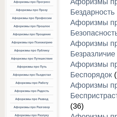
Афоризмы п
Афоризмы про Прогресс
Бездарность
Афоризмы про Прозу
Афоризмы про Профессии
Афоризмы п
Афоризмы про Прошлое
Безопасност
Афоризмы про Прощение
Афоризмы п
Афоризмы про Психиатрию
Афоризмы про Публику
Безразличие
Афоризмы про Путешествие
Афоризмы п
Афоризмы про Путь
Беспорядок
(
Афоризмы про Пьедестал
Афоризмы п
Афоризмы про Работу
Афоризмы про Радость
Беспристрас
Афоризмы про Развод
(36)
Афоризмы про Разговор
Афоризмы п
Афоризмы про Разлуку