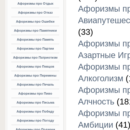
Афоризмы про Отдых
Афоризмы п
Афоризмы про Отказ
Авиапутешес
Афоризмы про Ошибки
(33)
Афоризмы про Памятники
Афоризмы про Память
Афоризмы п
Афоризмы про Партии
Азартные Иг
Афоризмы про Патриотизм
Афоризмы п
Афоризмы про Певцов
Афоризмы про Перемены
Алкоголизм
(
Афоризмы про Печаль
Афоризмы п
Афоризмы про Пиво
Алчность
(18
Афоризмы про Письма
Афоризмы п
Афоризмы про Победу
Афоризмы про Погоду
Амбиции
(41
Афоризмы про Подарки