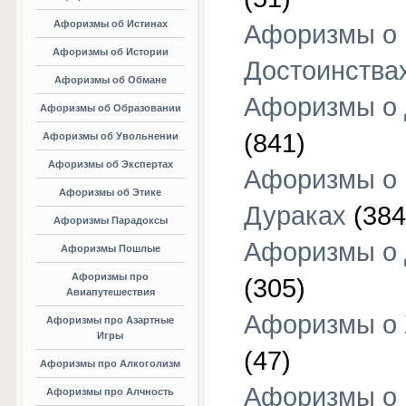
Афоризмы об Истинах
Афоризмы о
Афоризмы об Истории
Достоинства
Афоризмы об Обмане
Афоризмы о
Афоризмы об Образовании
(841)
Афоризмы об Увольнении
Афоризмы об Экспертах
Афоризмы о
Афоризмы об Этике
Дураках
(384
Афоризмы Парадоксы
Афоризмы о
Афоризмы Пошлые
Афоризмы про
(305)
Авиапутешествия
Афоризмы о
Афоризмы про Азартные
Игры
(47)
Афоризмы про Алкоголизм
Афоризмы о
Афоризмы про Алчность