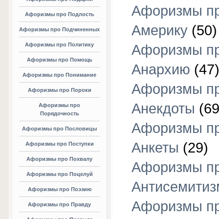
Афоризмы п
Афоризмы про Подлость
Америку
(50)
Афоризмы про Подчиненных
Афоризмы про Политику
Афоризмы п
Афоризмы про Помощь
Анархию
(47
Афоризмы про Понимание
Афоризмы п
Афоризмы про Пороки
Анекдоты
(69
Афоризмы про
Порядочность
Афоризмы п
Афоризмы про Пословицы
Анкеты
(29)
Афоризмы про Поступки
Афоризмы про Похвалу
Афоризмы п
Афоризмы про Поцелуй
Антисемитиз
Афоризмы про Поэзию
Афоризмы п
Афоризмы про Правду