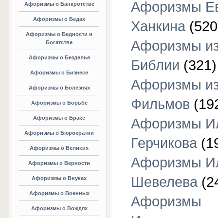
Афоризмы Е
Афоризмы о Банкротстве
Афоризмы о Бедах
Ханкина
(520
Афоризмы о Бедности и
Афоризмы и
Богатстве
Афоризмы о Безделье
Библии
(321)
Афоризмы о Бизнесе
Афоризмы и
Афоризмы о Болезнях
Фильмов
(19
Афоризмы о Борьбе
Афоризмы о Браке
Афоризмы И
Афоризмы о Бюрократии
Герчикова
(1
Афоризмы о Великих
Афоризмы И
Афоризмы о Верности
Шевелева
(2
Афоризмы о Внуках
Афоризмы о Военных
Афоризмы
Афоризмы о Вождях