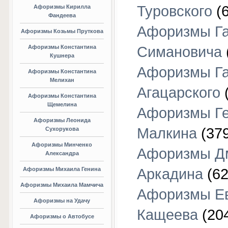
Туровского
(6
Афоризмы Кирилла
Фандеева
Афоризмы Г
Афоризмы Козьмы Пруткова
Афоризмы Константина
Симановича
Кушнера
Афоризмы Г
Афоризмы Константина
Мелихан
Агацарского
(
Афоризмы Константина
Щемелина
Афоризмы Г
Афоризмы Леонида
Малкина
(379
Сухорукова
Афоризмы Минченко
Афоризмы Д
Александра
Афоризмы Михаила Генина
Аркадина
(62
Афоризмы Михаила Мамчича
Афоризмы Е
Афоризмы на Удачу
Кащеева
(20
Афоризмы о Автобусе