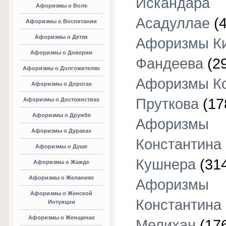
Искандара
Афоризмы о Воле
Асадуллае
(4
Афоризмы о Воспитании
Афоризмы о Детях
Афоризмы К
Афоризмы о Доверии
Фандеева
(29
Афоризмы о Долгожителях
Афоризмы К
Афоризмы о Дорогах
Пруткова
(17
Афоризмы о Достоинствах
Афоризмы о Дружбе
Афоризмы
Афоризмы о Дураках
Константина
Афоризмы о Душе
Кушнера
(31
Афоризмы о Жажде
Афоризмы о Желаниях
Афоризмы
Афоризмы о Женской
Константина
Интуиции
Афоризмы о Женщинах
Мелихан
(17