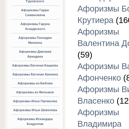
Туровского
Афоризмы Б
Афоризмы Гарри
Симановича
Крутиера
(16
Афоризмы Гаруна
Агацарского
Афоризмы
Афоризмы Геннадия
Валентина Д
Малкина
Афоризмы Дмитрия
(59)
Аркадина
Афоризмы В
Афоризмы Евгения Кащеева
Афоризмы Евгения Ханкина
Афонченко
(
Афоризмы из Библии
Афоризмы В
Афоризмы из Фильмов
Власенко
(12
Афоризмы Ильи Герчикова
Афоризмы
Афоризмы Ильи Шевелева
Афоризмы Искандара
Владимира
Асадуллае