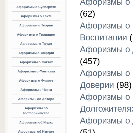
Афоризмы о 
Афоризмы о Суевериях
(62)
Афоризмы о Такте
Афоризмы о
Афоризмы о Теории
Афоризмы о Традиции
Воспитании
(
Афоризмы о Труде
Афоризмы о 
Афоризмы о Усердии
(457)
Афоризмы о Фактах
Афоризмы о
Афоризмы о Фантазии
Афоризмы о Флирте
Доверии
(98)
Афоризмы о Чести
Афоризмы о
Афоризмы об Авторе
Долгожителя
Афоризмы об
Гостеприимстве
Афоризмы о 
Афоризмы об Играх
(51)
Афоризмы об Измене