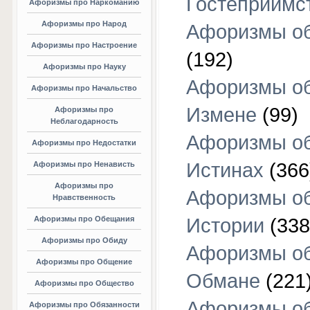
Гостеприимс
Афоризмы про Наркоманию
Афоризмы про Народ
Афоризмы об
Афоризмы про Настроение
(192)
Афоризмы про Науку
Афоризмы о
Афоризмы про Начальство
Измене
(99)
Афоризмы про
Неблагодарность
Афоризмы о
Афоризмы про Недостатки
Истинах
(366
Афоризмы про Ненависть
Афоризмы про
Афоризмы о
Нравственность
Афоризмы про Обещания
Истории
(338
Афоризмы про Обиду
Афоризмы о
Афоризмы про Общение
Обмане
(221
Афоризмы про Общество
Афоризмы о
Афоризмы про Обязанности