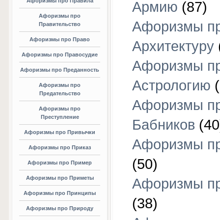
Афоризмы про Правила
Армию
(87)
Афоризмы про
Афоризмы п
Правительство
Афоризмы про Право
Архитектуру
Афоризмы про Правосудие
Афоризмы п
Афоризмы про Преданность
Астрологию
(
Афоризмы про
Предательство
Афоризмы п
Афоризмы про
Преступление
Бабников
(40
Афоризмы про Привычки
Афоризмы пр
Афоризмы про Приказ
(50)
Афоризмы про Пример
Афоризмы про Приметы
Афоризмы п
Афоризмы про Принципы
(38)
Афоризмы про Природу