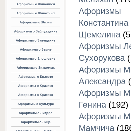
Афоризмы о Живописи
Афоризмы
Афоризмы о Животных
Константина
Афоризмы о Жизни
Афоризмы о Заблуждение
Щемелина
(5
Афоризмы о Завещание
Афоризмы Л
Афоризмы о Земле
Сухорукова
(
Афоризмы о Злословие
Афоризмы М
Афоризмы о Знакомых
Афоризмы о Красоте
Александра
(
Афоризмы о Кризисе
Афоризмы М
Афоризмы о Критике
Генина
(192)
Афоризмы о Культуре
Афоризмы о Лидере
Афоризмы М
Афоризмы о Лице
Мамчича
(18