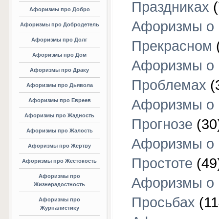
Праздниках
(
Афоризмы про Добро
Афоризмы о
Афоризмы про Добродетель
Афоризмы про Долг
Прекрасном
Афоризмы про Дом
Афоризмы о
Афоризмы про Драку
Проблемах
(
Афоризмы про Дьявола
Афоризмы о
Афоризмы про Евреев
Афоризмы про Жадность
Прогнозе
(30
Афоризмы про Жалость
Афоризмы о
Афоризмы про Жертву
Простоте
(49
Афоризмы про Жестокость
Афоризмы про
Афоризмы о
Жизнерадостность
Просьбах
(11
Афоризмы про
Журналистику