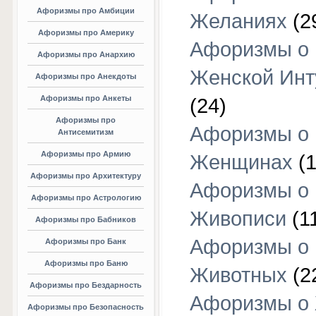
Афоризмы про Амбиции
Желаниях
(2
Афоризмы про Америку
Афоризмы о
Афоризмы про Анархию
Женской Инт
Афоризмы про Анекдоты
Афоризмы про Анкеты
(24)
Афоризмы про
Афоризмы о
Антисемитизм
Афоризмы про Армию
Женщинах
(1
Афоризмы про Архитектуру
Афоризмы о
Афоризмы про Астрологию
Живописи
(1
Афоризмы про Бабников
Афоризмы о
Афоризмы про Банк
Афоризмы про Баню
Животных
(2
Афоризмы про Бездарность
Афоризмы о
Афоризмы про Безопасность