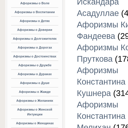
Искандара
Афоризмы о Воле
Асадуллае
(4
Афоризмы о Воспитании
Афоризмы о Детях
Афоризмы К
Афоризмы о Доверии
Фандеева
(29
Афоризмы о Долгожителях
Афоризмы К
Афоризмы о Дорогах
Пруткова
(17
Афоризмы о Достоинствах
Афоризмы о Дружбе
Афоризмы
Афоризмы о Дураках
Константина
Афоризмы о Душе
Кушнера
(31
Афоризмы о Жажде
Афоризмы о Желаниях
Афоризмы
Афоризмы о Женской
Константина
Интуиции
Афоризмы о Женщинах
Мелихан
(17