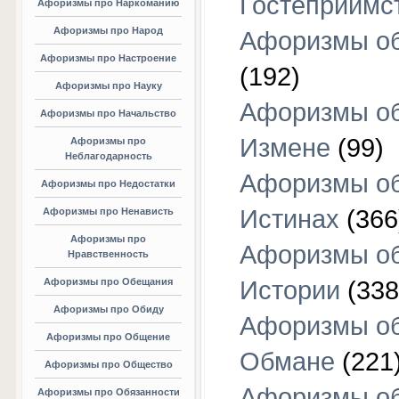
Гостеприимс
Афоризмы про Наркоманию
Афоризмы про Народ
Афоризмы об
Афоризмы про Настроение
(192)
Афоризмы про Науку
Афоризмы о
Афоризмы про Начальство
Измене
(99)
Афоризмы про
Неблагодарность
Афоризмы о
Афоризмы про Недостатки
Истинах
(366
Афоризмы про Ненависть
Афоризмы про
Афоризмы о
Нравственность
Афоризмы про Обещания
Истории
(338
Афоризмы про Обиду
Афоризмы о
Афоризмы про Общение
Обмане
(221
Афоризмы про Общество
Афоризмы о
Афоризмы про Обязанности