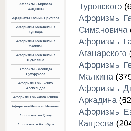
Туровского
(6
Афоризмы Кирилла
Фандеева
Афоризмы Г
Афоризмы Козьмы Пруткова
Афоризмы Константина
Симановича
Кушнера
Афоризмы Г
Афоризмы Константина
Мелихан
Агацарского
(
Афоризмы Константина
Щемелина
Афоризмы Г
Афоризмы Леонида
Малкина
(379
Сухорукова
Афоризмы Минченко
Афоризмы Д
Александра
Афоризмы Михаила Генина
Аркадина
(62
Афоризмы Михаила Мамчича
Афоризмы Е
Афоризмы на Удачу
Кащеева
(20
Афоризмы о Автобусе