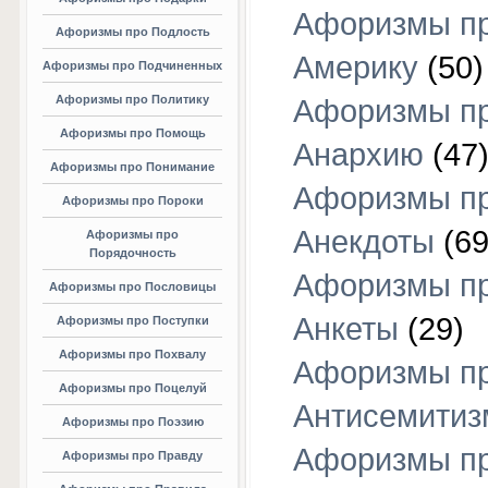
Афоризмы п
Афоризмы про Подлость
Америку
(50)
Афоризмы про Подчиненных
Афоризмы про Политику
Афоризмы п
Афоризмы про Помощь
Анархию
(47
Афоризмы про Понимание
Афоризмы п
Афоризмы про Пороки
Анекдоты
(69
Афоризмы про
Порядочность
Афоризмы п
Афоризмы про Пословицы
Анкеты
(29)
Афоризмы про Поступки
Афоризмы про Похвалу
Афоризмы п
Афоризмы про Поцелуй
Антисемитиз
Афоризмы про Поэзию
Афоризмы п
Афоризмы про Правду