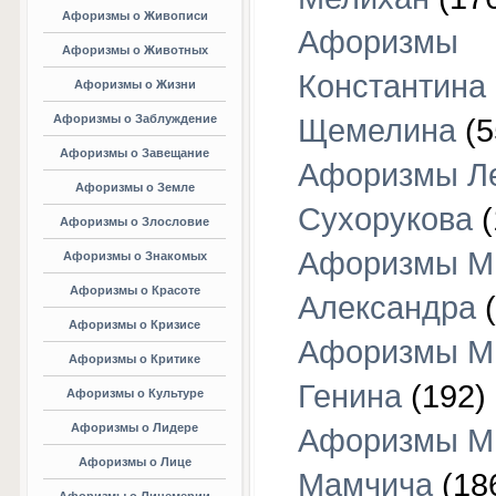
Афоризмы о Живописи
Афоризмы
Афоризмы о Животных
Константина
Афоризмы о Жизни
Афоризмы о Заблуждение
Щемелина
(5
Афоризмы о Завещание
Афоризмы Л
Афоризмы о Земле
Сухорукова
(
Афоризмы о Злословие
Афоризмы М
Афоризмы о Знакомых
Афоризмы о Красоте
Александра
(
Афоризмы о Кризисе
Афоризмы М
Афоризмы о Критике
Генина
(192)
Афоризмы о Культуре
Афоризмы о Лидере
Афоризмы М
Афоризмы о Лице
Мамчича
(18