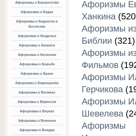
Афоризмы Е
Афоризмы о Банкротстве
Афоризмы о Бедах
Ханкина
(520
Афоризмы о Бедности и
Афоризмы и
Богатстве
Афоризмы о Безделье
Библии
(321)
Афоризмы о Бизнесе
Афоризмы и
Афоризмы о Болезнях
Фильмов
(19
Афоризмы о Борьбе
Афоризмы о Браке
Афоризмы И
Афоризмы о Бюрократии
Герчикова
(1
Афоризмы о Великих
Афоризмы И
Афоризмы о Верности
Шевелева
(2
Афоризмы о Внуках
Афоризмы о Военных
Афоризмы
Афоризмы о Вождях