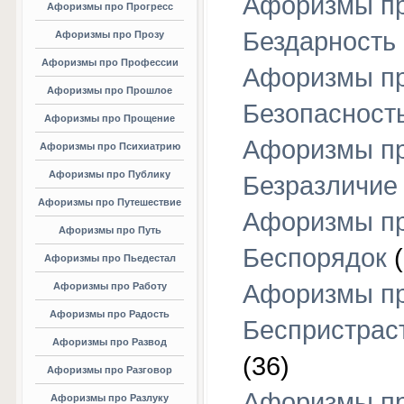
Афоризмы п
Афоризмы про Прогресс
Бездарность
Афоризмы про Прозу
Афоризмы про Профессии
Афоризмы п
Афоризмы про Прошлое
Безопасност
Афоризмы про Прощение
Афоризмы п
Афоризмы про Психиатрию
Афоризмы про Публику
Безразличие
Афоризмы про Путешествие
Афоризмы п
Афоризмы про Путь
Беспорядок
(
Афоризмы про Пьедестал
Афоризмы п
Афоризмы про Работу
Афоризмы про Радость
Беспристрас
Афоризмы про Развод
(36)
Афоризмы про Разговор
Афоризмы п
Афоризмы про Разлуку