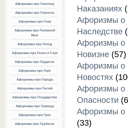
Афоризмы про Гипотезу
Наказаниях
(
Афоризмы про Глупость
Афоризмы о
Афоризмы про Гнев
Наследстве
(
Афоризмы про Головной
Мозг
Афоризмы о
Афоризмы про Голод
Новизне
(57)
Афоризмы про Голос и Слух
Афоризмы про Гордость
Афоризмы о
Афоризмы про Горе
Новостях
(10
Афоризмы про Города
Афоризмы о
Афоризмы про Гостей
Афоризмы про Государство
Опасности
(6
Афоризмы про Границу
Афоризмы о
Афоризмы про Грех
(33)
Афоризмы про Грубость