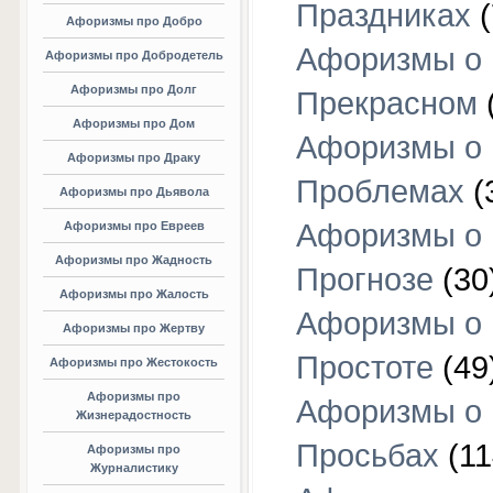
Праздниках
(
Афоризмы про Добро
Афоризмы о
Афоризмы про Добродетель
Афоризмы про Долг
Прекрасном
Афоризмы про Дом
Афоризмы о
Афоризмы про Драку
Проблемах
(
Афоризмы про Дьявола
Афоризмы о
Афоризмы про Евреев
Афоризмы про Жадность
Прогнозе
(30
Афоризмы про Жалость
Афоризмы о
Афоризмы про Жертву
Простоте
(49
Афоризмы про Жестокость
Афоризмы про
Афоризмы о
Жизнерадостность
Просьбах
(11
Афоризмы про
Журналистику