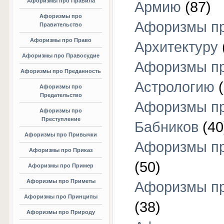
Афоризмы про Правила
Армию
(87)
Афоризмы про
Афоризмы п
Правительство
Афоризмы про Право
Архитектуру
Афоризмы про Правосудие
Афоризмы п
Афоризмы про Преданность
Астрологию
(
Афоризмы про
Предательство
Афоризмы п
Афоризмы про
Преступление
Бабников
(40
Афоризмы про Привычки
Афоризмы пр
Афоризмы про Приказ
(50)
Афоризмы про Пример
Афоризмы про Приметы
Афоризмы п
Афоризмы про Принципы
(38)
Афоризмы про Природу