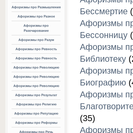
Афоризмы про Размышления
Бессмертие
(
Афоризмы про Разное
Афоризмы п
Афоризмы про
Разочарование
Бессонницу
(
Афоризмы про Разум
Афоризмы п
Афоризмы про Ревность
Библиотеку
(
Афоризмы про Ревность
Афоризмы про Революцию
Афоризмы п
Афоризмы про Революцию
Биографию
(
Афоризмы про Революцию
Афоризмы п
Афоризмы про Результат
Благотворит
Афоризмы про Религию
Афоризмы про Репутацию
(35)
Афоризмы про Реформы
Афоризмы п
Афоризмы про Речь