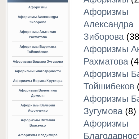
Афоризмы
Афоризмы
Афоризмы Александра
Александра
Зиборова
Афоризмы Анатолия
Зиборова
(38
Рахматова
Афоризмы А
Афоризмы Бауржана
Тойшибеков
Рахматова
(4
Афоризмы Башира Зугумова
Афоризмы Б
Афоризмы Благодарности
Афоризмы Бориса Крутиера
Тойшибеков
Афоризмы Валентина
Домиля
Афоризмы Б
Афоризмы Валерия
Зугумова
(8)
Афонченко
Афоризмы Виталия
Афоризмы
Власенко
Благодарнос
Афоризмы Владимира