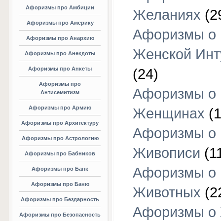
Афоризмы про Амбиции
Желаниях
(2
Афоризмы про Америку
Афоризмы о
Афоризмы про Анархию
Женской Инт
Афоризмы про Анекдоты
Афоризмы про Анкеты
(24)
Афоризмы про
Афоризмы о
Антисемитизм
Афоризмы про Армию
Женщинах
(1
Афоризмы про Архитектуру
Афоризмы о
Афоризмы про Астрологию
Живописи
(1
Афоризмы про Бабников
Афоризмы о
Афоризмы про Банк
Афоризмы про Баню
Животных
(2
Афоризмы про Бездарность
Афоризмы о
Афоризмы про Безопасность