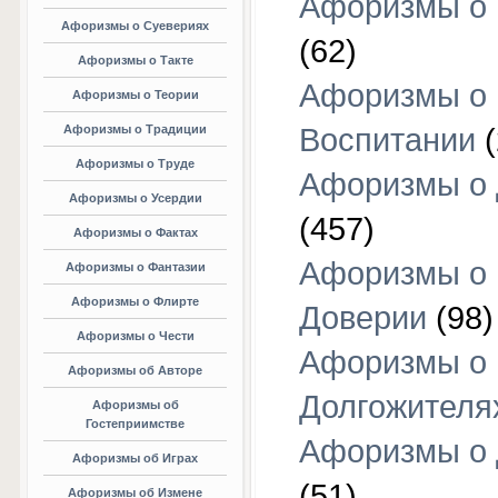
Афоризмы о 
Афоризмы о Суевериях
(62)
Афоризмы о Такте
Афоризмы о
Афоризмы о Теории
Афоризмы о Традиции
Воспитании
(
Афоризмы о Труде
Афоризмы о 
Афоризмы о Усердии
(457)
Афоризмы о Фактах
Афоризмы о
Афоризмы о Фантазии
Афоризмы о Флирте
Доверии
(98)
Афоризмы о Чести
Афоризмы о
Афоризмы об Авторе
Долгожителя
Афоризмы об
Гостеприимстве
Афоризмы о 
Афоризмы об Играх
(51)
Афоризмы об Измене