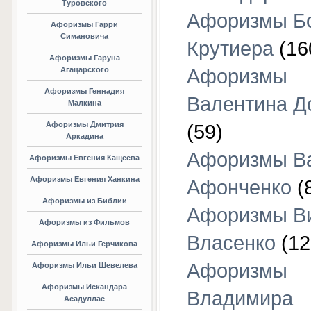
Туровского
Афоризмы Б
Афоризмы Гарри
Симановича
Крутиера
(16
Афоризмы Гаруна
Агацарского
Афоризмы
Афоризмы Геннадия
Валентина Д
Малкина
Афоризмы Дмитрия
(59)
Аркадина
Афоризмы В
Афоризмы Евгения Кащеева
Афоризмы Евгения Ханкина
Афонченко
(
Афоризмы из Библии
Афоризмы В
Афоризмы из Фильмов
Власенко
(12
Афоризмы Ильи Герчикова
Афоризмы
Афоризмы Ильи Шевелева
Афоризмы Искандара
Владимира
Асадуллае