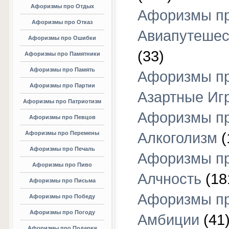
Афоризмы про Отдых
Афоризмы п
Афоризмы про Отказ
Авиапутешес
Афоризмы про Ошибки
(33)
Афоризмы про Памятники
Афоризмы про Память
Афоризмы п
Афоризмы про Партии
Азартные Иг
Афоризмы про Патриотизм
Афоризмы п
Афоризмы про Певцов
Афоризмы про Перемены
Алкоголизм
(
Афоризмы про Печаль
Афоризмы п
Афоризмы про Пиво
Алчность
(18
Афоризмы про Письма
Афоризмы п
Афоризмы про Победу
Афоризмы про Погоду
Амбиции
(41
Афоризмы про Подарки