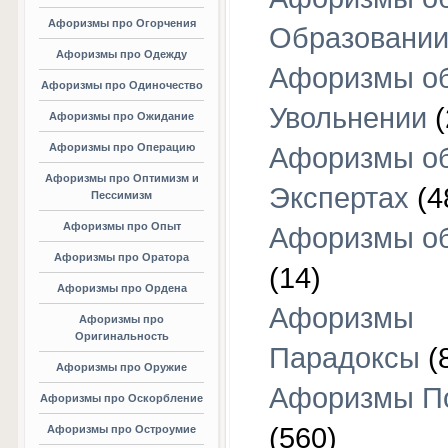
Афоризмы про Огорчения
Образовани
Афоризмы про Одежду
Афоризмы о
Афоризмы про Одиночество
Увольнении
(
Афоризмы про Ожидание
Афоризмы про Операцию
Афоризмы о
Афоризмы про Оптимизм и
Экспертах
(4
Пессимизм
Афоризмы про Опыт
Афоризмы об
Афоризмы про Оратора
(14)
Афоризмы про Ордена
Афоризмы
Афоризмы про
Оригинальность
Парадоксы
(
Афоризмы про Оружие
Афоризмы П
Афоризмы про Оскорбление
(560)
Афоризмы про Остроумие