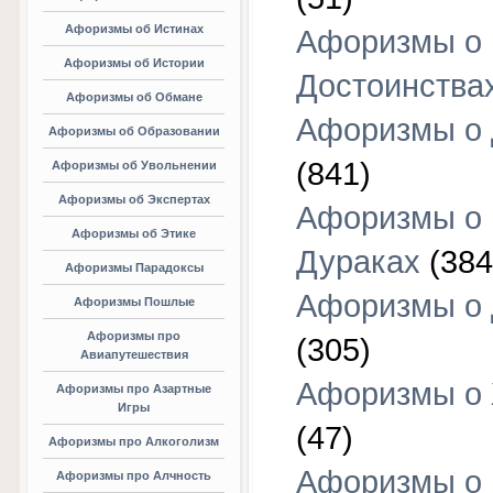
Афоризмы об Истинах
Афоризмы о
Афоризмы об Истории
Достоинства
Афоризмы об Обмане
Афоризмы о
Афоризмы об Образовании
(841)
Афоризмы об Увольнении
Афоризмы об Экспертах
Афоризмы о
Афоризмы об Этике
Дураках
(384
Афоризмы Парадоксы
Афоризмы о
Афоризмы Пошлые
Афоризмы про
(305)
Авиапутешествия
Афоризмы о
Афоризмы про Азартные
Игры
(47)
Афоризмы про Алкоголизм
Афоризмы о
Афоризмы про Алчность