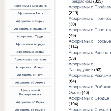
Прекрасном
(323)
Афоризмы о Суевериях
Афоризмы о Пробле
(329)
Афоризмы о Такте
Афоризмы о Прогноз
Афоризмы о Теории
(30)
Афоризмы о Традиции
Афоризмы о Простот
(49)
Афоризмы о Труде
Афоризмы о Просьба
Афоризмы о Усердии
(114)
Афоризмы о Фактах
Афоризмы о Равенст
(53)
Афоризмы о Фантазии
Афоризмы о
Афоризмы о Флирте
Равнодушие
(53)
Афоризмы о Рекламе
Афоризмы о Чести
(64)
Афоризмы об Авторе
Афоризмы о Рыбалке
Афоризмы об
Охоте
(46)
Гостеприимстве
Афоризмы о Сердце
Афоризмы об Играх
(194)
Афоризмы о Слухах
(
Афоризмы об Измене