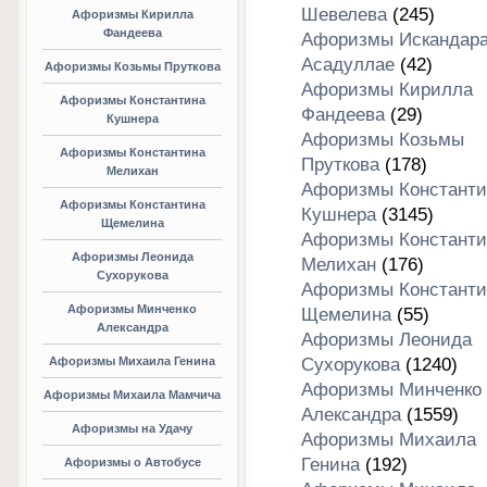
Шевелева
(245)
Афоризмы Кирилла
Фандеева
Афоризмы Искандар
Асадуллае
(42)
Афоризмы Козьмы Пруткова
Афоризмы Кирилла
Афоризмы Константина
Фандеева
(29)
Кушнера
Афоризмы Козьмы
Афоризмы Константина
Пруткова
(178)
Мелихан
Афоризмы Константи
Афоризмы Константина
Кушнера
(3145)
Щемелина
Афоризмы Константи
Афоризмы Леонида
Мелихан
(176)
Сухорукова
Афоризмы Константи
Афоризмы Минченко
Щемелина
(55)
Александра
Афоризмы Леонида
Афоризмы Михаила Генина
Сухорукова
(1240)
Афоризмы Минченко
Афоризмы Михаила Мамчича
Александра
(1559)
Афоризмы на Удачу
Афоризмы Михаила
Генина
(192)
Афоризмы о Автобусе