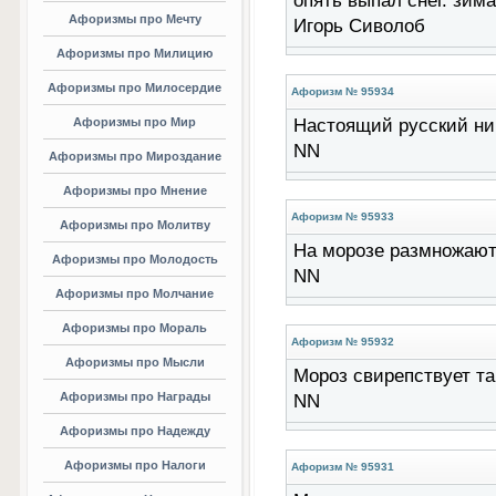
опять выпал снег. зима
Афоризмы про Мечту
Игорь Сиволоб
Афоризмы про Милицию
Афоризмы про Милосердие
Афоризм № 95934
Афоризмы про Мир
Настоящий русский нико
NN
Афоризмы про Мироздание
Афоризмы про Мнение
Афоризм № 95933
Афоризмы про Молитву
На морозе размножаются
Афоризмы про Молодость
NN
Афоризмы про Молчание
Афоризмы про Мораль
Афоризм № 95932
Афоризмы про Мысли
Мороз свирепствует там
Афоризмы про Награды
NN
Афоризмы про Надежду
Афоризмы про Налоги
Афоризм № 95931