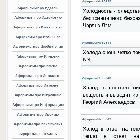
Афоризм № 95945
Афоризмы про Идеалы
Холодность - следстви
беспринципного безразл
Афоризмы про Идеологию
Чарльз Лэм
Афоризмы про Известность
Афоризмы про Излишнее
Афоризм № 95944
Афоризмы про Изобретения
Холода очень четко по
Афоризмы про Иллюзии
NN
Афоризмы про Имена
Афоризмы про Интеллект
Афоризм № 95943
Афоризмы про Интернет
Холод, в соответстви
веществ и выводит из с
Афоризмы про Инфляцию
Георгий Александров
Афоризмы про Информацию
Афоризмы про Иронию
Афоризм № 95942
Афоризмы про Исключения
Холод в ответ на теп
Афоризмы про Казнь
тепло в ответ на