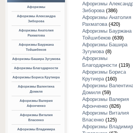
Афоризмы Александ
Афоризмы
Зиборова
(386)
Афоризмы Александра
Афоризмы Анатолия
Зиборова
Рахматова
(420)
Афоризмы Бауржана
Афоризмы Анатолия
Рахматова
Тойшибеков
(639)
Афоризмы Башира
Афоризмы Бауржана
Тойшибеков
Зугумова
(8)
Афоризмы
Афоризмы Башира Зугумова
Благодарности
(119)
Афоризмы Благодарности
Афоризмы Бориса
Афоризмы Бориса Крутиера
Крутиера
(160)
Афоризмы Валентин
Афоризмы Валентина
Домиля
Домиля
(59)
Афоризмы Валерия
Афоризмы Валерия
Афонченко
(826)
Афонченко
Афоризмы Виталия
Афоризмы Виталия
Власенко
(125)
Власенко
Афоризмы Владимир
Афоризмы Владимира