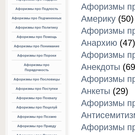
Афоризмы п
Афоризмы про Подлость
Америку
(50)
Афоризмы про Подчиненных
Афоризмы про Политику
Афоризмы п
Афоризмы про Помощь
Анархию
(47
Афоризмы про Понимание
Афоризмы п
Афоризмы про Пороки
Анекдоты
(69
Афоризмы про
Порядочность
Афоризмы п
Афоризмы про Пословицы
Анкеты
(29)
Афоризмы про Поступки
Афоризмы про Похвалу
Афоризмы п
Афоризмы про Поцелуй
Антисемитиз
Афоризмы про Поэзию
Афоризмы п
Афоризмы про Правду