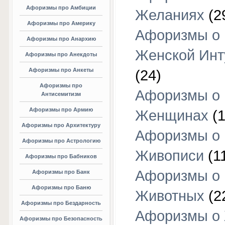
Афоризмы про Амбиции
Желаниях
(2
Афоризмы про Америку
Афоризмы о
Афоризмы про Анархию
Женской Инт
Афоризмы про Анекдоты
Афоризмы про Анкеты
(24)
Афоризмы про
Афоризмы о
Антисемитизм
Афоризмы про Армию
Женщинах
(1
Афоризмы про Архитектуру
Афоризмы о
Афоризмы про Астрологию
Живописи
(1
Афоризмы про Бабников
Афоризмы о
Афоризмы про Банк
Афоризмы про Баню
Животных
(2
Афоризмы про Бездарность
Афоризмы о
Афоризмы про Безопасность