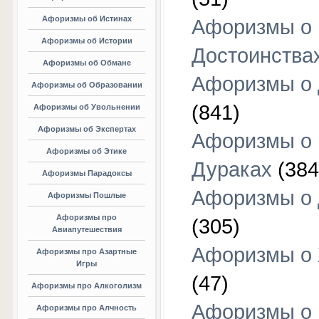
Афоризмы об Истинах
Афоризмы о
Афоризмы об Истории
Достоинства
Афоризмы об Обмане
Афоризмы о
Афоризмы об Образовании
(841)
Афоризмы об Увольнении
Афоризмы об Экспертах
Афоризмы о
Афоризмы об Этике
Дураках
(384
Афоризмы Парадоксы
Афоризмы о
Афоризмы Пошлые
Афоризмы про
(305)
Авиапутешествия
Афоризмы о
Афоризмы про Азартные
Игры
(47)
Афоризмы про Алкоголизм
Афоризмы о
Афоризмы про Алчность