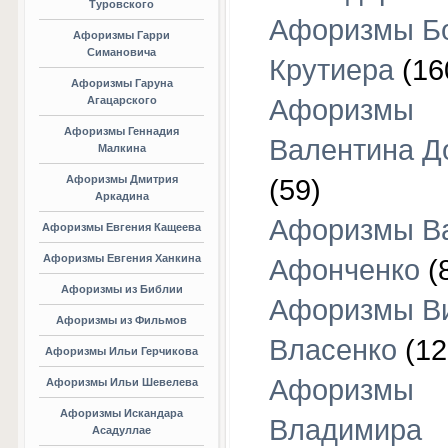
Туровского
Афоризмы Б
Афоризмы Гарри
Симановича
Крутиера
(16
Афоризмы Гаруна
Агацарского
Афоризмы
Афоризмы Геннадия
Валентина Д
Малкина
Афоризмы Дмитрия
(59)
Аркадина
Афоризмы В
Афоризмы Евгения Кащеева
Афоризмы Евгения Ханкина
Афонченко
(
Афоризмы из Библии
Афоризмы В
Афоризмы из Фильмов
Власенко
(12
Афоризмы Ильи Герчикова
Афоризмы
Афоризмы Ильи Шевелева
Афоризмы Искандара
Владимира
Асадуллае