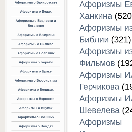
Афоризмы Е
Афоризмы о Банкротстве
Афоризмы о Бедах
Ханкина
(520
Афоризмы о Бедности и
Афоризмы и
Богатстве
Афоризмы о Безделье
Библии
(321)
Афоризмы о Бизнесе
Афоризмы и
Афоризмы о Болезнях
Фильмов
(19
Афоризмы о Борьбе
Афоризмы о Браке
Афоризмы И
Афоризмы о Бюрократии
Герчикова
(1
Афоризмы о Великих
Афоризмы И
Афоризмы о Верности
Шевелева
(2
Афоризмы о Внуках
Афоризмы о Военных
Афоризмы
Афоризмы о Вождях