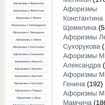
Афоризмы о Живописи
Афоризмы
Афоризмы о Животных
Константина
Афоризмы о Жизни
Афоризмы о Заблуждение
Щемелина
(5
Афоризмы о Завещание
Афоризмы Л
Афоризмы о Земле
Сухорукова
(
Афоризмы о Злословие
Афоризмы М
Афоризмы о Знакомых
Афоризмы о Красоте
Александра
(
Афоризмы о Кризисе
Афоризмы М
Афоризмы о Критике
Генина
(192)
Афоризмы о Культуре
Афоризмы о Лидере
Афоризмы М
Афоризмы о Лице
Мамчича
(18