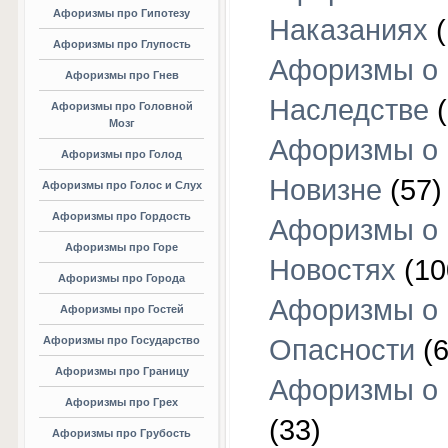
Афоризмы про Гипотезу
Наказаниях
(
Афоризмы про Глупость
Афоризмы о
Афоризмы про Гнев
Наследстве
(
Афоризмы про Головной
Мозг
Афоризмы о
Афоризмы про Голод
Новизне
(57)
Афоризмы про Голос и Слух
Афоризмы про Гордость
Афоризмы о
Афоризмы про Горе
Новостях
(10
Афоризмы про Города
Афоризмы о
Афоризмы про Гостей
Афоризмы про Государство
Опасности
(6
Афоризмы про Границу
Афоризмы о
Афоризмы про Грех
(33)
Афоризмы про Грубость