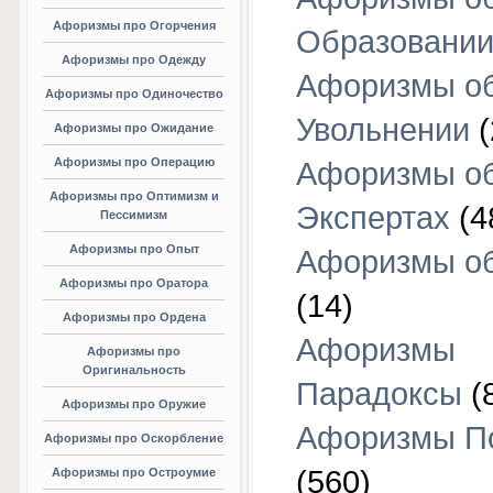
Афоризмы про Огорчения
Образовани
Афоризмы про Одежду
Афоризмы о
Афоризмы про Одиночество
Увольнении
(
Афоризмы про Ожидание
Афоризмы про Операцию
Афоризмы о
Афоризмы про Оптимизм и
Экспертах
(4
Пессимизм
Афоризмы про Опыт
Афоризмы об
Афоризмы про Оратора
(14)
Афоризмы про Ордена
Афоризмы
Афоризмы про
Оригинальность
Парадоксы
(
Афоризмы про Оружие
Афоризмы П
Афоризмы про Оскорбление
(560)
Афоризмы про Остроумие