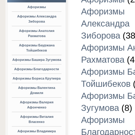
Афоризмы
Афоризмы
Афоризмы Александра
Александра
Зиборова
Афоризмы Анатолия
Зиборова
(38
Рахматова
Афоризмы А
Афоризмы Бауржана
Тойшибеков
Рахматова
(4
Афоризмы Башира Зугумова
Афоризмы Б
Афоризмы Благодарности
Афоризмы Бориса Крутиера
Тойшибеков
Афоризмы Валентина
Домиля
Афоризмы Б
Афоризмы Валерия
Зугумова
(8)
Афонченко
Афоризмы Виталия
Афоризмы
Власенко
Благодарнос
Афоризмы Владимира