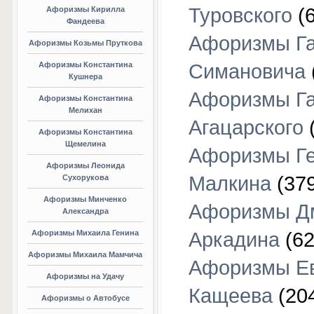
Туровского
(6
Афоризмы Кирилла
Фандеева
Афоризмы Г
Афоризмы Козьмы Пруткова
Афоризмы Константина
Симановича
Кушнера
Афоризмы Г
Афоризмы Константина
Мелихан
Агацарского
(
Афоризмы Константина
Щемелина
Афоризмы Г
Афоризмы Леонида
Малкина
(379
Сухорукова
Афоризмы Минченко
Афоризмы Д
Александра
Афоризмы Михаила Генина
Аркадина
(62
Афоризмы Михаила Мамчича
Афоризмы Е
Афоризмы на Удачу
Кащеева
(20
Афоризмы о Автобусе