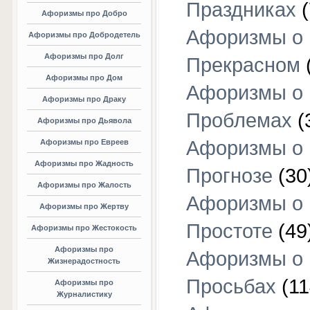
Праздниках
(
Афоризмы про Добро
Афоризмы о
Афоризмы про Добродетель
Афоризмы про Долг
Прекрасном
Афоризмы про Дом
Афоризмы о
Афоризмы про Драку
Проблемах
(
Афоризмы про Дьявола
Афоризмы о
Афоризмы про Евреев
Афоризмы про Жадность
Прогнозе
(30
Афоризмы про Жалость
Афоризмы о
Афоризмы про Жертву
Простоте
(49
Афоризмы про Жестокость
Афоризмы про
Афоризмы о
Жизнерадостность
Просьбах
(11
Афоризмы про
Журналистику