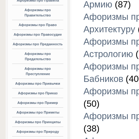
Афоризмы про Правила
Армию
(87)
Афоризмы про
Афоризмы п
Правительство
Афоризмы про Право
Архитектуру
Афоризмы про Правосудие
Афоризмы п
Афоризмы про Преданность
Астрологию
(
Афоризмы про
Предательство
Афоризмы п
Афоризмы про
Преступление
Бабников
(40
Афоризмы про Привычки
Афоризмы пр
Афоризмы про Приказ
(50)
Афоризмы про Пример
Афоризмы про Приметы
Афоризмы п
Афоризмы про Принципы
(38)
Афоризмы про Природу