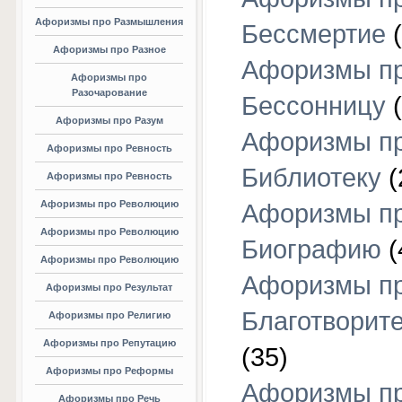
Афоризмы про Размышления
Бессмертие
(
Афоризмы про Разное
Афоризмы п
Афоризмы про
Разочарование
Бессонницу
(
Афоризмы про Разум
Афоризмы п
Афоризмы про Ревность
Библиотеку
(
Афоризмы про Ревность
Афоризмы про Революцию
Афоризмы п
Афоризмы про Революцию
Биографию
(
Афоризмы про Революцию
Афоризмы п
Афоризмы про Результат
Благотворит
Афоризмы про Религию
Афоризмы про Репутацию
(35)
Афоризмы про Реформы
Афоризмы п
Афоризмы про Речь