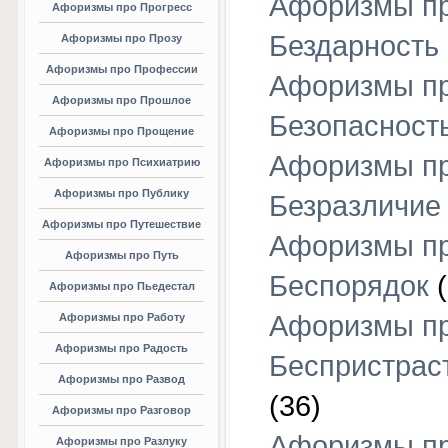
Афоризмы п
Афоризмы про Прогресс
Бездарность
Афоризмы про Прозу
Афоризмы про Профессии
Афоризмы п
Афоризмы про Прошлое
Безопасност
Афоризмы про Прощение
Афоризмы п
Афоризмы про Психиатрию
Афоризмы про Публику
Безразличие
Афоризмы про Путешествие
Афоризмы п
Афоризмы про Путь
Беспорядок
(
Афоризмы про Пьедестал
Афоризмы п
Афоризмы про Работу
Афоризмы про Радость
Беспристрас
Афоризмы про Развод
(36)
Афоризмы про Разговор
Афоризмы п
Афоризмы про Разлуку