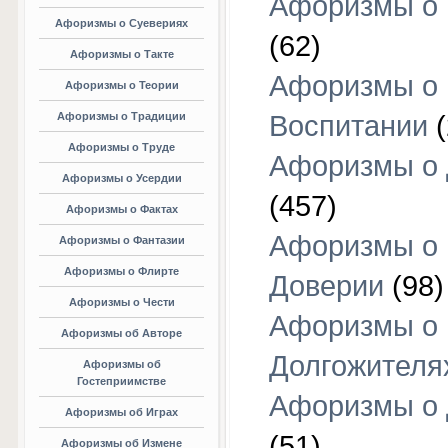
Афоризмы о 
Афоризмы о Суевериях
(62)
Афоризмы о Такте
Афоризмы о
Афоризмы о Теории
Афоризмы о Традиции
Воспитании
(
Афоризмы о Труде
Афоризмы о 
Афоризмы о Усердии
(457)
Афоризмы о Фактах
Афоризмы о
Афоризмы о Фантазии
Афоризмы о Флирте
Доверии
(98)
Афоризмы о Чести
Афоризмы о
Афоризмы об Авторе
Долгожителя
Афоризмы об
Гостеприимстве
Афоризмы о 
Афоризмы об Играх
(51)
Афоризмы об Измене