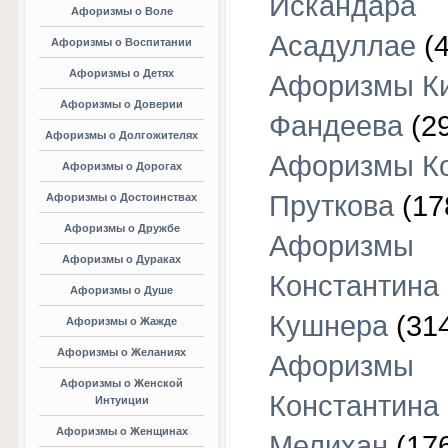
Искандара
Афоризмы о Воле
Асадуллае
(4
Афоризмы о Воспитании
Афоризмы о Детях
Афоризмы К
Афоризмы о Доверии
Фандеева
(29
Афоризмы о Долгожителях
Афоризмы К
Афоризмы о Дорогах
Пруткова
(17
Афоризмы о Достоинствах
Афоризмы о Дружбе
Афоризмы
Афоризмы о Дураках
Константина
Афоризмы о Душе
Кушнера
(31
Афоризмы о Жажде
Афоризмы о Желаниях
Афоризмы
Афоризмы о Женской
Константина
Интуиции
Афоризмы о Женщинах
Мелихан
(17