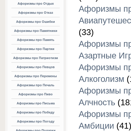
Афоризмы про Отдых
Афоризмы п
Афоризмы про Отказ
Авиапутешес
Афоризмы про Ошибки
(33)
Афоризмы про Памятники
Афоризмы про Память
Афоризмы п
Афоризмы про Партии
Азартные Иг
Афоризмы про Патриотизм
Афоризмы п
Афоризмы про Певцов
Афоризмы про Перемены
Алкоголизм
(
Афоризмы про Печаль
Афоризмы п
Афоризмы про Пиво
Алчность
(18
Афоризмы про Письма
Афоризмы п
Афоризмы про Победу
Афоризмы про Погоду
Амбиции
(41
Афоризмы про Подарки