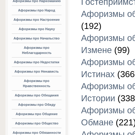
Гостеприимс
Афоризмы про Наркоманию
Афоризмы про Народ
Афоризмы об
Афоризмы про Настроение
(192)
Афоризмы про Науку
Афоризмы о
Афоризмы про Начальство
Измене
(99)
Афоризмы про
Неблагодарность
Афоризмы о
Афоризмы про Недостатки
Истинах
(366
Афоризмы про Ненависть
Афоризмы про
Афоризмы о
Нравственность
Афоризмы про Обещания
Истории
(338
Афоризмы про Обиду
Афоризмы о
Афоризмы про Общение
Обмане
(221
Афоризмы про Общество
Афоризмы о
Афоризмы про Обязанности