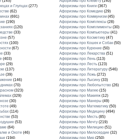
е
(145)
Афоризмы про Клевету
(140)
ецах и Глупцах
(277)
Афоризмы про Книги
(367)
естве
(62)
Афоризмы про Комедию
(29)
чинах
(691)
Афоризмы про Коммунизм
(45)
ыке
(190)
Афоризмы про Комплексы
(28)
заниях
(120)
Афоризмы про Комплименты
(30)
едстве
(33)
Афоризмы про Компьютеры
(41)
изне
(57)
Афоризмы про Косметику
(47)
стях
(100)
Афоризмы про Кошек и Собак
(50)
сности
(67)
Афоризмы про Курение
(50)
не
(33)
Афоризмы про Лекарства
(51)
е
(403)
Афоризмы про Лень
(113)
оре
(29)
Афоризмы про Лесть
(123)
ске
(137)
Афоризмы про Литературу
(546)
ьзе
(39)
Афоризмы про Ложь
(272)
ажение
(146)
Афоризмы про Лысину
(33)
дниках
(70)
Афоризмы про Любопытство
(26)
красном
(323)
Афоризмы про Магию
(15)
блемах
(329)
Афоризмы про Макияж
(12)
нозе
(30)
Афоризмы про Манеры
(49)
стоте
(49)
Афоризмы про Математику
(50)
сьбах
(114)
Афоризмы про Медицину
(494)
нстве
(53)
Афоризмы про Месть
(85)
нодушие
(53)
Афоризмы про Мечту
(219)
ламе
(64)
Афоризмы про Милицию
(51)
лке и Охоте
(46)
Афоризмы про Милосердие
(32)
дце
(194)
Афоризмы про Мир
(250)