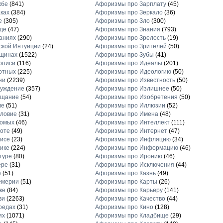
жбе
(841)
Афоризмы про Зарплату
(45)
ках
(384)
Афоризмы про Зеркало
(36)
е
(305)
Афоризмы про Зло
(300)
де
(47)
Афоризмы про Знания
(793)
аниях
(290)
Афоризмы про Зрелость
(19)
кой Интуиции
(24)
Афоризмы про Зрителей
(50)
щинах
(1522)
Афоризмы про Зубы
(41)
описи
(116)
Афоризмы про Идеалы
(201)
отных
(225)
Афоризмы про Идеологию
(50)
ни
(2239)
Афоризмы про Известность
(50)
луждение
(357)
Афоризмы про Излишнее
(50)
ещание
(54)
Афоризмы про Изобретения
(50)
ле
(51)
Афоризмы про Иллюзии
(52)
ловие
(31)
Афоризмы про Имена
(48)
комых
(46)
Афоризмы про Интеллект
(111)
оте
(49)
Афоризмы про Интернет
(47)
исе
(23)
Афоризмы про Инфляцию
(34)
ике
(224)
Афоризмы про Информацию
(46)
туре
(80)
Афоризмы про Иронию
(46)
ере
(31)
Афоризмы про Исключения
(44)
е
(51)
Афоризмы про Казнь
(49)
емерии
(51)
Афоризмы про Карты
(26)
ке
(84)
Афоризмы про Карьеру
(141)
ви
(2263)
Афоризмы про Качество
(44)
оедах
(31)
Афоризмы про Кино
(128)
ях
(1071)
Афоризмы про Кладбище
(29)