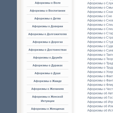
Афоризмы о Воле
Афоризмы о Слу
Афоризмы о Смы
Афоризмы о Воспитании
Афоризмы о Сна
Афоризмы о Сне
Афоризмы о Детях
Афоризмы о Сно
Афоризмы о Спе
Афоризмы о Доверии
Афоризмы о Спе
Афоризмы о Стар
Афоризмы о Долгожителях
Афоризмы о Стр
Афоризмы о Студ
Афоризмы о Дорогах
Афоризмы о Суд
Афоризмы о Достоинствах
Афоризмы о Суе
Афоризмы о Такт
Афоризмы о Дружбе
Афоризмы о Тео
Афоризмы о Тра
Афоризмы о Дураках
Афоризмы о Труд
Афоризмы о Усе
Афоризмы о Душе
Афоризмы о Факт
Афоризмы о Фан
Афоризмы о Жажде
Афоризмы о Фли
Афоризмы о Желаниях
Афоризмы о Чест
Афоризмы об Ав
Афоризмы о Женской
Афоризмы об Гос
Интуиции
Афоризмы об Игр
Афоризмы об Из
Афоризмы о Женщинах
Афоризмы об Ис