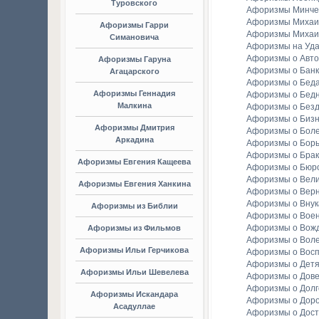
Туровского
Афоризмы Минче
Афоризмы Михаи
Афоризмы Гарри
Афоризмы Михаи
Симановича
Афоризмы на Уда
Афоризмы о Авто
Афоризмы Гаруна
Афоризмы о Банк
Агацарского
Афоризмы о Бед
Афоризмы Геннадия
Афоризмы о Бедн
Малкина
Афоризмы о Без
Афоризмы о Биз
Афоризмы Дмитрия
Афоризмы о Бол
Аркадина
Афоризмы о Бор
Афоризмы о Брак
Афоризмы Евгения Кащеева
Афоризмы о Бюр
Афоризмы о Вели
Афоризмы Евгения Ханкина
Афоризмы о Вер
Афоризмы о Внук
Афоризмы из Библии
Афоризмы о Вое
Афоризмы о Вож
Афоризмы из Фильмов
Афоризмы о Вол
Афоризмы Ильи Герчикова
Афоризмы о Вос
Афоризмы о Детя
Афоризмы Ильи Шевелева
Афоризмы о Дов
Афоризмы о Долг
Афоризмы Искандара
Афоризмы о Доро
Асадуллае
Афоризмы о Дост