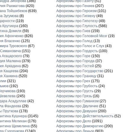
андра Зиборова
(386)
Афоризмы про Газету
(51)
лия Рахматова
(420)
Афоризмы про Гениев
(207)
ана Тойшибеков
(639)
Афоризмы про Героизм
(101)
а Зугумова
(8)
Афоризмы про Гигиену
(49)
дарности
(119)
Афоризмы про Гипотезу
(49)
а Крутиера
(160)
Афоризмы про Глупость
(586)
тина Домиля
(59)
Афоризмы про Гнев
(159)
ия Афонченко
(826)
Афоризмы про Головной Мозг
(19)
ия Власенко
(125)
Афоризмы про Голод
(13)
ира Туровского
(67)
Афоризмы про Голос и Слух
(43)
 Симановича
(151)
Афоризмы про Гордость
(100)
 Агацарского
(79)
Афоризмы про Горе
(150)
дия Малкина
(379)
Афоризмы про Города
(37)
ия Аркадина
(62)
Афоризмы про Гостей
(25)
ия Кащеева
(204)
Афоризмы про Государство
(201)
я Ханкина
(520)
Афоризмы про Границу
(31)
блии
(321)
Афоризмы про Грех
(175)
льмов
(192)
Афоризмы про Грубость
(24)
ерчикова
(193)
Афоризмы про Грусть
(29)
Шевелева
(245)
Афоризмы про Грязь
(16)
дара Асадуллае
(42)
Афоризмы про Гуманизм
(27)
ла Фандеева
(29)
Афоризмы про Двуличие
(51)
ы Пруткова
(178)
Афоризмы про Девушек
(200)
антина Кушнера
(3145)
Афоризмы про Действительность
(52)
антина Мелихан
(176)
Афоризмы про Дело
(1091)
антина Щемелина
(55)
Афоризмы про Демократию
(200)
а Сухорукова
(1240)
Афоризмы про Деньги
(903)