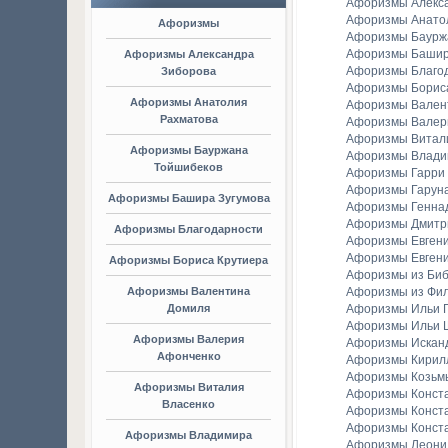
Афоризмы Алекс
Афоризмы Анато
Афоризмы
Афоризмы Баурж
Афоризмы Башир
Афоризмы Александра
Афоризмы Благо
Зиборова
Афоризмы Борис
Афоризмы Анатолия
Афоризмы Вален
Рахматова
Афоризмы Валер
Афоризмы Витал
Афоризмы Бауржана
Афоризмы Владим
Тойшибеков
Афоризмы Гарри
Афоризмы Гаруна
Афоризмы Башира Зугумова
Афоризмы Генна
Афоризмы Дмитр
Афоризмы Благодарности
Афоризмы Евген
Афоризмы Евгени
Афоризмы Бориса Крутиера
Афоризмы из Би
Афоризмы Валентина
Афоризмы из Фи
Домиля
Афоризмы Ильи Г
Афоризмы Ильи 
Афоризмы Валерия
Афоризмы Искан
Афонченко
Афоризмы Кирил
Афоризмы Козьм
Афоризмы Виталия
Афоризмы Конст
Власенко
Афоризмы Конст
Афоризмы Конст
Афоризмы Владимира
Афоризмы Леонид