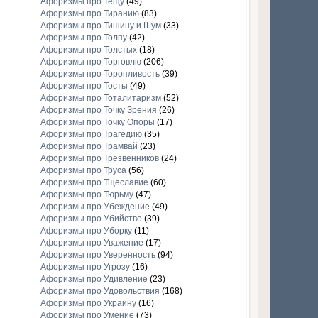
Афоризмы про Тещу
(49)
Афоризмы про Тиранию
(83)
Афоризмы про Тишину и Шум
(33)
Афоризмы про Толпу
(42)
Афоризмы про Толстых
(18)
Афоризмы про Торговлю
(206)
Афоризмы про Торопливость
(39)
Афоризмы про Тосты
(49)
Афоризмы про Тоталитаризм
(52)
Афоризмы про Точку Зрения
(26)
Афоризмы про Точку Опоры
(17)
Афоризмы про Трагедию
(35)
Афоризмы про Трамвай
(23)
Афоризмы про Трезвенников
(24)
Афоризмы про Труса
(56)
Афоризмы про Тщеславие
(60)
Афоризмы про Тюрьму
(47)
Афоризмы про Убеждение
(49)
Афоризмы про Убийство
(39)
Афоризмы про Уборку
(11)
Афоризмы про Уважение
(17)
Афоризмы про Уверенность
(94)
Афоризмы про Угрозу
(16)
Афоризмы про Удивление
(23)
Афоризмы про Удовольствия
(168)
Афоризмы про Украину
(16)
Афоризмы про Умение
(73)