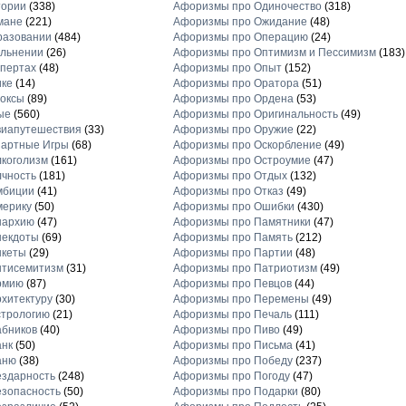
тории
(338)
Афоризмы про Одиночество
(318)
мане
(221)
Афоризмы про Ожидание
(48)
разовании
(484)
Афоризмы про Операцию
(24)
льнении
(26)
Афоризмы про Оптимизм и Пессимизм
(183)
пертах
(48)
Афоризмы про Опыт
(152)
ике
(14)
Афоризмы про Оратора
(51)
оксы
(89)
Афоризмы про Ордена
(53)
ые
(560)
Афоризмы про Оригинальность
(49)
виапутешествия
(33)
Афоризмы про Оружие
(22)
зартные Игры
(68)
Афоризмы про Оскорбление
(49)
коголизм
(161)
Афоризмы про Остроумие
(47)
чность
(181)
Афоризмы про Отдых
(132)
мбиции
(41)
Афоризмы про Отказ
(49)
мерику
(50)
Афоризмы про Ошибки
(430)
нархию
(47)
Афоризмы про Памятники
(47)
некдоты
(69)
Афоризмы про Память
(212)
нкеты
(29)
Афоризмы про Партии
(48)
нтисемитизм
(31)
Афоризмы про Патриотизм
(49)
рмию
(87)
Афоризмы про Певцов
(44)
хитектуру
(30)
Афоризмы про Перемены
(49)
стрологию
(21)
Афоризмы про Печаль
(111)
бников
(40)
Афоризмы про Пиво
(49)
анк
(50)
Афоризмы про Письма
(41)
аню
(38)
Афоризмы про Победу
(237)
здарность
(248)
Афоризмы про Погоду
(47)
зопасность
(50)
Афоризмы про Подарки
(80)