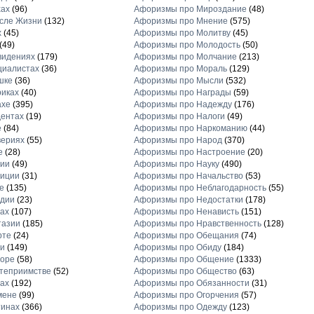
хах
(96)
Афоризмы про Мироздание
(48)
сле Жизни
(132)
Афоризмы про Мнение
(575)
х
(45)
Афоризмы про Молитву
(45)
(49)
Афоризмы про Молодость
(50)
видениях
(179)
Афоризмы про Молчание
(213)
циалистах
(36)
Афоризмы про Мораль
(129)
шке
(36)
Афоризмы про Мысли
(532)
иках
(40)
Афоризмы про Награды
(59)
ахе
(395)
Афоризмы про Надежду
(176)
ентах
(19)
Афоризмы про Налоги
(49)
е
(84)
Афоризмы про Наркоманию
(44)
вериях
(55)
Афоризмы про Народ
(370)
е
(28)
Афоризмы про Настроение
(20)
рии
(49)
Афоризмы про Науку
(490)
диции
(31)
Афоризмы про Начальство
(53)
е
(135)
Афоризмы про Неблагодарность
(55)
рдии
(23)
Афоризмы про Недостатки
(178)
ах
(107)
Афоризмы про Ненависть
(151)
тазии
(185)
Афоризмы про Нравственность
(128)
рте
(24)
Афоризмы про Обещания
(74)
и
(149)
Афоризмы про Обиду
(184)
торе
(58)
Афоризмы про Общение
(1333)
теприимстве
(52)
Афоризмы про Общество
(63)
ах
(192)
Афоризмы про Обязанности
(31)
мене
(99)
Афоризмы про Огорчения
(57)
тинах
(366)
Афоризмы про Одежду
(123)