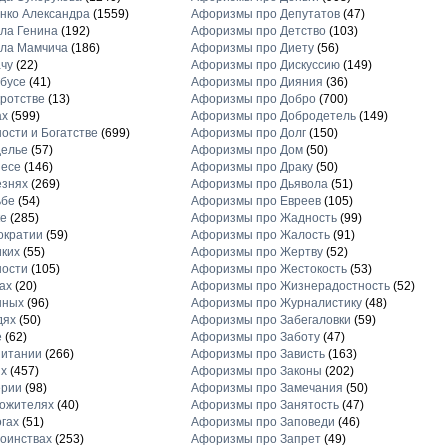
нко Александра
(1559)
Афоризмы про Депутатов
(47)
ла Генина
(192)
Афоризмы про Детство
(103)
ла Мамчича
(186)
Афоризмы про Диету
(56)
чу
(22)
Афоризмы про Дискуссию
(149)
бусе
(41)
Афоризмы про Дияния
(36)
ротстве
(13)
Афоризмы про Добро
(700)
ах
(599)
Афоризмы про Добродетель
(149)
ости и Богатстве
(699)
Афоризмы про Долг
(150)
делье
(57)
Афоризмы про Дом
(50)
несе
(146)
Афоризмы про Драку
(50)
езнях
(269)
Афоризмы про Дьявола
(51)
ьбе
(54)
Афоризмы про Евреев
(105)
е
(285)
Афоризмы про Жадность
(99)
ократии
(59)
Афоризмы про Жалость
(91)
ких
(55)
Афоризмы про Жертву
(52)
ности
(105)
Афоризмы про Жестокость
(53)
ах
(20)
Афоризмы про Жизнерадостность
(52)
нных
(96)
Афоризмы про Журналистику
(48)
дях
(50)
Афоризмы про Забегаловки
(59)
е
(62)
Афоризмы про Заботу
(47)
питании
(266)
Афоризмы про Зависть
(163)
х
(457)
Афоризмы про Законы
(202)
ерии
(98)
Афоризмы про Замечания
(50)
ожителях
(40)
Афоризмы про Занятость
(47)
гах
(51)
Афоризмы про Заповеди
(46)
оинствах
(253)
Афоризмы про Запрет
(49)