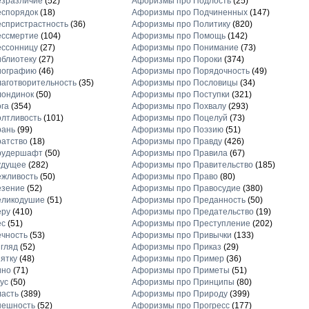
езразличие
(52)
Афоризмы про Подлость
(25)
еспорядок
(18)
Афоризмы про Подчиненных
(147)
спристрастность
(36)
Афоризмы про Политику
(820)
ессмертие
(104)
Афоризмы про Помощь
(142)
ессонницу
(27)
Афоризмы про Понимание
(73)
блиотеку
(27)
Афоризмы про Пороки
(374)
иографию
(46)
Афоризмы про Порядочность
(49)
аготворительность
(35)
Афоризмы про Пословицы
(34)
лондинок
(50)
Афоризмы про Поступки
(321)
га
(354)
Афоризмы про Похвалу
(293)
лтливость
(101)
Афоризмы про Поцелуй
(73)
рань
(99)
Афоризмы про Поэзию
(51)
атство
(18)
Афоризмы про Правду
(426)
рудершафт
(50)
Афоризмы про Правила
(67)
удущее
(282)
Афоризмы про Правительство
(185)
ежливость
(50)
Афоризмы про Право
(80)
езение
(52)
Афоризмы про Правосудие
(380)
еликодушие
(51)
Афоризмы про Преданность
(50)
еру
(410)
Афоризмы про Предательство
(19)
ес
(51)
Афоризмы про Преступление
(202)
чность
(53)
Афоризмы про Привычки
(133)
гляд
(52)
Афоризмы про Приказ
(29)
ятку
(48)
Афоризмы про Пример
(36)
ино
(71)
Афоризмы про Приметы
(51)
ус
(50)
Афоризмы про Принципы
(80)
асть
(389)
Афоризмы про Природу
(399)
нешность
(52)
Афоризмы про Прогресс
(177)