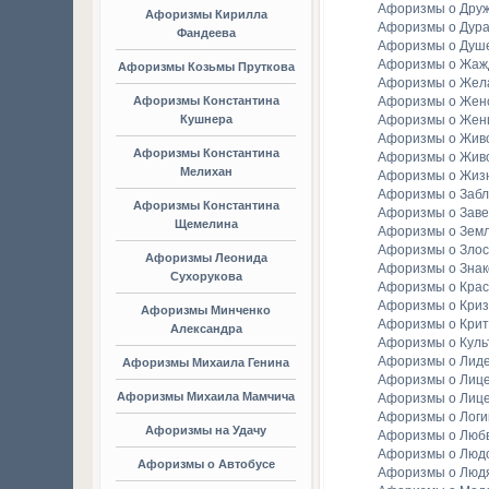
Афоризмы о Дру
Афоризмы Кирилла
Афоризмы о Дура
Фандеева
Афоризмы о Душ
Афоризмы о Жаж
Афоризмы Козьмы Пруткова
Афоризмы о Жел
Афоризмы Константина
Афоризмы о Женс
Кушнера
Афоризмы о Жен
Афоризмы о Жив
Афоризмы Константина
Афоризмы о Жив
Мелихан
Афоризмы о Жиз
Афоризмы о Заб
Афоризмы Константина
Афоризмы о Зав
Щемелина
Афоризмы о Зем
Афоризмы о Злос
Афоризмы Леонида
Афоризмы о Зна
Сухорукова
Афоризмы о Крас
Афоризмы о Криз
Афоризмы Минченко
Афоризмы о Крит
Александра
Афоризмы о Куль
Афоризмы о Лид
Афоризмы Михаила Генина
Афоризмы о Лиц
Афоризмы Михаила Мамчича
Афоризмы о Лиц
Афоризмы о Логи
Афоризмы на Удачу
Афоризмы о Люб
Афоризмы о Люд
Афоризмы о Автобусе
Афоризмы о Люд