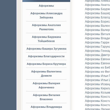
Афоризмы Алекс
Афоризмы Анато
Афоризмы
Афоризмы Баурж
Афоризмы Башир
Афоризмы Александра
Афоризмы Благо
Зиборова
Афоризмы Борис
Афоризмы Анатолия
Афоризмы Вален
Рахматова
Афоризмы Валер
Афоризмы Витал
Афоризмы Бауржана
Афоризмы Владим
Тойшибеков
Афоризмы Гарри
Афоризмы Гаруна
Афоризмы Башира Зугумова
Афоризмы Генна
Афоризмы Дмитр
Афоризмы Благодарности
Афоризмы Евген
Афоризмы Евгени
Афоризмы Бориса Крутиера
Афоризмы из Би
Афоризмы Валентина
Афоризмы из Фи
Домиля
Афоризмы Ильи Г
Афоризмы Ильи 
Афоризмы Валерия
Афоризмы Искан
Афонченко
Афоризмы Кирил
Афоризмы Козьм
Афоризмы Виталия
Афоризмы Конст
Власенко
Афоризмы Конст
Афоризмы Конст
Афоризмы Владимира
Афоризмы Леонид