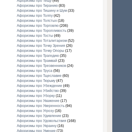
Афоризмы про Тещу
(49)
Афоризмы про Тиранию
(83)
Афоризмы про Тишину и Шум
(33)
Афоризмы про Толпу
(42)
Афоризмы про Толстых
(18)
Афоризмы про Торговлю
(206)
Афоризмы про Торопливость
(39)
Афоризмы про Тосты
(49)
Афоризмы про Тоталитаризм
(52)
Афоризмы про Точку Зрения
(26)
Афоризмы про Точку Опоры
(17)
Афоризмы про Трагедию
(35)
Афоризмы про Трамвай
(23)
Афоризмы про Трезвенников
(24)
Афоризмы про Труса
(56)
Афоризмы про Тщеславие
(60)
Афоризмы про Тюрьму
(47)
Афоризмы про Убеждение
(49)
Афоризмы про Убийство
(39)
Афоризмы про Уборку
(11)
Афоризмы про Уважение
(17)
Афоризмы про Уверенность
(94)
Афоризмы про Угрозу
(16)
Афоризмы про Удивление
(23)
Афоризмы про Удовольствия
(168)
Афоризмы про Украину
(16)
Афоризмы про Умение
(73)