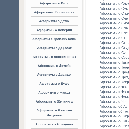
Афоризмы о Воле
Афоризмы о Слу
Афоризмы о Смы
Афоризмы о Воспитании
Афоризмы о Сна
Афоризмы о Сне
Афоризмы о Детях
Афоризмы о Сно
Афоризмы о Спе
Афоризмы о Доверии
Афоризмы о Спе
Афоризмы о Стар
Афоризмы о Долгожителях
Афоризмы о Стр
Афоризмы о Студ
Афоризмы о Дорогах
Афоризмы о Суд
Афоризмы о Достоинствах
Афоризмы о Суе
Афоризмы о Такт
Афоризмы о Дружбе
Афоризмы о Тео
Афоризмы о Тра
Афоризмы о Дураках
Афоризмы о Труд
Афоризмы о Усе
Афоризмы о Душе
Афоризмы о Факт
Афоризмы о Фан
Афоризмы о Жажде
Афоризмы о Фли
Афоризмы о Желаниях
Афоризмы о Чест
Афоризмы об Ав
Афоризмы о Женской
Афоризмы об Гос
Интуиции
Афоризмы об Игр
Афоризмы об Из
Афоризмы о Женщинах
Афоризмы об Ис