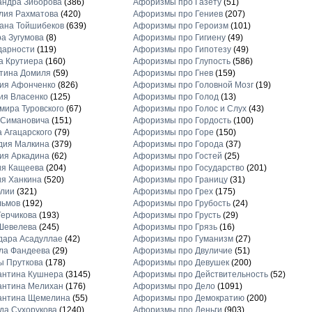
андра Зиборова
(386)
Афоризмы про Газету
(51)
лия Рахматова
(420)
Афоризмы про Гениев
(207)
ана Тойшибеков
(639)
Афоризмы про Героизм
(101)
а Зугумова
(8)
Афоризмы про Гигиену
(49)
дарности
(119)
Афоризмы про Гипотезу
(49)
а Крутиера
(160)
Афоризмы про Глупость
(586)
тина Домиля
(59)
Афоризмы про Гнев
(159)
ия Афонченко
(826)
Афоризмы про Головной Мозг
(19)
ия Власенко
(125)
Афоризмы про Голод
(13)
ира Туровского
(67)
Афоризмы про Голос и Слух
(43)
 Симановича
(151)
Афоризмы про Гордость
(100)
 Агацарского
(79)
Афоризмы про Горе
(150)
дия Малкина
(379)
Афоризмы про Города
(37)
ия Аркадина
(62)
Афоризмы про Гостей
(25)
ия Кащеева
(204)
Афоризмы про Государство
(201)
я Ханкина
(520)
Афоризмы про Границу
(31)
блии
(321)
Афоризмы про Грех
(175)
льмов
(192)
Афоризмы про Грубость
(24)
ерчикова
(193)
Афоризмы про Грусть
(29)
Шевелева
(245)
Афоризмы про Грязь
(16)
дара Асадуллае
(42)
Афоризмы про Гуманизм
(27)
ла Фандеева
(29)
Афоризмы про Двуличие
(51)
ы Пруткова
(178)
Афоризмы про Девушек
(200)
антина Кушнера
(3145)
Афоризмы про Действительность
(52)
антина Мелихан
(176)
Афоризмы про Дело
(1091)
антина Щемелина
(55)
Афоризмы про Демократию
(200)
а Сухорукова
(1240)
Афоризмы про Деньги
(903)