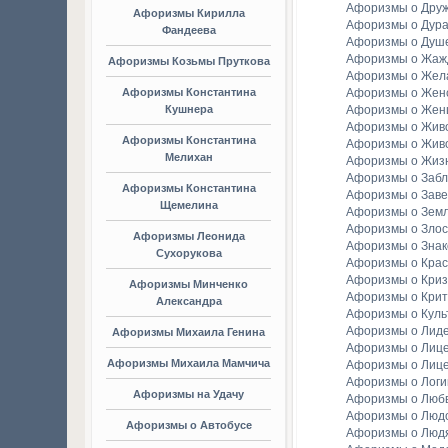
Афоризмы о Дру
Афоризмы Кирилла
Афоризмы о Дура
Фандеева
Афоризмы о Душ
Афоризмы о Жаж
Афоризмы Козьмы Пруткова
Афоризмы о Жел
Афоризмы Константина
Афоризмы о Женс
Кушнера
Афоризмы о Жен
Афоризмы о Жив
Афоризмы Константина
Афоризмы о Жив
Мелихан
Афоризмы о Жиз
Афоризмы о Заб
Афоризмы Константина
Афоризмы о Зав
Щемелина
Афоризмы о Зем
Афоризмы о Злос
Афоризмы Леонида
Афоризмы о Зна
Сухорукова
Афоризмы о Крас
Афоризмы о Криз
Афоризмы Минченко
Афоризмы о Крит
Александра
Афоризмы о Куль
Афоризмы о Лид
Афоризмы Михаила Генина
Афоризмы о Лиц
Афоризмы Михаила Мамчича
Афоризмы о Лиц
Афоризмы о Логи
Афоризмы на Удачу
Афоризмы о Люб
Афоризмы о Люд
Афоризмы о Автобусе
Афоризмы о Люд