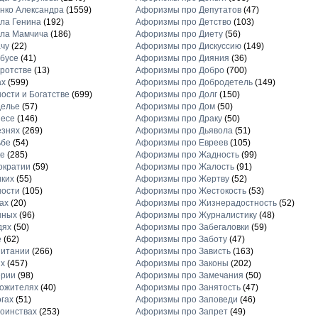
нко Александра
(1559)
Афоризмы про Депутатов
(47)
ла Генина
(192)
Афоризмы про Детство
(103)
ла Мамчича
(186)
Афоризмы про Диету
(56)
чу
(22)
Афоризмы про Дискуссию
(149)
бусе
(41)
Афоризмы про Дияния
(36)
ротстве
(13)
Афоризмы про Добро
(700)
ах
(599)
Афоризмы про Добродетель
(149)
ости и Богатстве
(699)
Афоризмы про Долг
(150)
делье
(57)
Афоризмы про Дом
(50)
несе
(146)
Афоризмы про Драку
(50)
езнях
(269)
Афоризмы про Дьявола
(51)
ьбе
(54)
Афоризмы про Евреев
(105)
е
(285)
Афоризмы про Жадность
(99)
ократии
(59)
Афоризмы про Жалость
(91)
ких
(55)
Афоризмы про Жертву
(52)
ности
(105)
Афоризмы про Жестокость
(53)
ах
(20)
Афоризмы про Жизнерадостность
(52)
нных
(96)
Афоризмы про Журналистику
(48)
дях
(50)
Афоризмы про Забегаловки
(59)
е
(62)
Афоризмы про Заботу
(47)
питании
(266)
Афоризмы про Зависть
(163)
х
(457)
Афоризмы про Законы
(202)
ерии
(98)
Афоризмы про Замечания
(50)
ожителях
(40)
Афоризмы про Занятость
(47)
гах
(51)
Афоризмы про Заповеди
(46)
оинствах
(253)
Афоризмы про Запрет
(49)