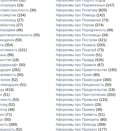
езразличие
(52)
Афоризмы про Подлость
(25)
еспорядок
(18)
Афоризмы про Подчиненных
(147)
спристрастность
(36)
Афоризмы про Политику
(820)
ессмертие
(104)
Афоризмы про Помощь
(142)
ессонницу
(27)
Афоризмы про Понимание
(73)
блиотеку
(27)
Афоризмы про Пороки
(374)
иографию
(46)
Афоризмы про Порядочность
(49)
аготворительность
(35)
Афоризмы про Пословицы
(34)
лондинок
(50)
Афоризмы про Поступки
(321)
га
(354)
Афоризмы про Похвалу
(293)
лтливость
(101)
Афоризмы про Поцелуй
(73)
рань
(99)
Афоризмы про Поэзию
(51)
атство
(18)
Афоризмы про Правду
(426)
рудершафт
(50)
Афоризмы про Правила
(67)
удущее
(282)
Афоризмы про Правительство
(185)
ежливость
(50)
Афоризмы про Право
(80)
езение
(52)
Афоризмы про Правосудие
(380)
еликодушие
(51)
Афоризмы про Преданность
(50)
еру
(410)
Афоризмы про Предательство
(19)
ес
(51)
Афоризмы про Преступление
(202)
чность
(53)
Афоризмы про Привычки
(133)
гляд
(52)
Афоризмы про Приказ
(29)
ятку
(48)
Афоризмы про Пример
(36)
ино
(71)
Афоризмы про Приметы
(51)
ус
(50)
Афоризмы про Принципы
(80)
асть
(389)
Афоризмы про Природу
(399)
нешность
(52)
Афоризмы про Прогресс
(177)