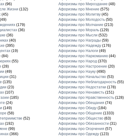
хах
(96)
Афоризмы про Мироздание
(48)
сле Жизни
(132)
Афоризмы про Мнение
(575)
х
(45)
Афоризмы про Молитву
(45)
(49)
Афоризмы про Молодость
(50)
видениях
(179)
Афоризмы про Молчание
(213)
циалистах
(36)
Афоризмы про Мораль
(129)
шке
(36)
Афоризмы про Мысли
(532)
иках
(40)
Афоризмы про Награды
(59)
ахе
(395)
Афоризмы про Надежду
(176)
ентах
(19)
Афоризмы про Налоги
(49)
е
(84)
Афоризмы про Наркоманию
(44)
вериях
(55)
Афоризмы про Народ
(370)
е
(28)
Афоризмы про Настроение
(20)
рии
(49)
Афоризмы про Науку
(490)
диции
(31)
Афоризмы про Начальство
(53)
е
(135)
Афоризмы про Неблагодарность
(55)
рдии
(23)
Афоризмы про Недостатки
(178)
ах
(107)
Афоризмы про Ненависть
(151)
тазии
(185)
Афоризмы про Нравственность
(128)
рте
(24)
Афоризмы про Обещания
(74)
и
(149)
Афоризмы про Обиду
(184)
торе
(58)
Афоризмы про Общение
(1333)
теприимстве
(52)
Афоризмы про Общество
(63)
ах
(192)
Афоризмы про Обязанности
(31)
мене
(99)
Афоризмы про Огорчения
(57)
тинах
(366)
Афоризмы про Одежду
(123)