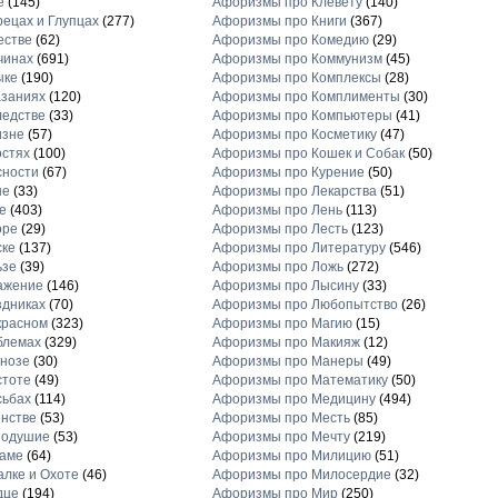
е
(145)
Афоризмы про Клевету
(140)
ецах и Глупцах
(277)
Афоризмы про Книги
(367)
естве
(62)
Афоризмы про Комедию
(29)
чинах
(691)
Афоризмы про Коммунизм
(45)
ыке
(190)
Афоризмы про Комплексы
(28)
заниях
(120)
Афоризмы про Комплименты
(30)
едстве
(33)
Афоризмы про Компьютеры
(41)
изне
(57)
Афоризмы про Косметику
(47)
стях
(100)
Афоризмы про Кошек и Собак
(50)
сности
(67)
Афоризмы про Курение
(50)
не
(33)
Афоризмы про Лекарства
(51)
е
(403)
Афоризмы про Лень
(113)
оре
(29)
Афоризмы про Лесть
(123)
ске
(137)
Афоризмы про Литературу
(546)
ьзе
(39)
Афоризмы про Ложь
(272)
ажение
(146)
Афоризмы про Лысину
(33)
дниках
(70)
Афоризмы про Любопытство
(26)
красном
(323)
Афоризмы про Магию
(15)
блемах
(329)
Афоризмы про Макияж
(12)
нозе
(30)
Афоризмы про Манеры
(49)
стоте
(49)
Афоризмы про Математику
(50)
сьбах
(114)
Афоризмы про Медицину
(494)
нстве
(53)
Афоризмы про Месть
(85)
нодушие
(53)
Афоризмы про Мечту
(219)
ламе
(64)
Афоризмы про Милицию
(51)
лке и Охоте
(46)
Афоризмы про Милосердие
(32)
дце
(194)
Афоризмы про Мир
(250)