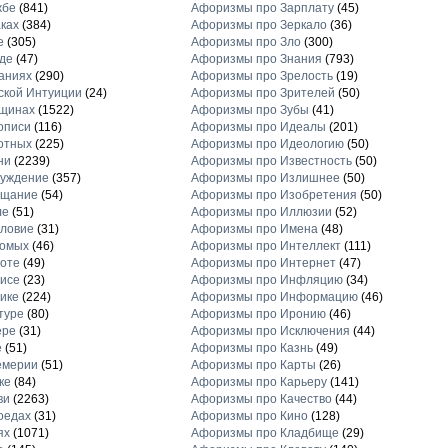
жбе
(841)
Афоризмы про Зарплату
(45)
ках
(384)
Афоризмы про Зеркало
(36)
е
(305)
Афоризмы про Зло
(300)
де
(47)
Афоризмы про Знания
(793)
аниях
(290)
Афоризмы про Зрелость
(19)
кой Интуиции
(24)
Афоризмы про Зрителей
(50)
щинах
(1522)
Афоризмы про Зубы
(41)
описи
(116)
Афоризмы про Идеалы
(201)
отных
(225)
Афоризмы про Идеологию
(50)
ни
(2239)
Афоризмы про Известность
(50)
луждение
(357)
Афоризмы про Излишнее
(50)
ещание
(54)
Афоризмы про Изобретения
(50)
ле
(51)
Афоризмы про Иллюзии
(52)
ловие
(31)
Афоризмы про Имена
(48)
комых
(46)
Афоризмы про Интеллект
(111)
оте
(49)
Афоризмы про Интернет
(47)
исе
(23)
Афоризмы про Инфляцию
(34)
ике
(224)
Афоризмы про Информацию
(46)
туре
(80)
Афоризмы про Иронию
(46)
ере
(31)
Афоризмы про Исключения
(44)
е
(51)
Афоризмы про Казнь
(49)
емерии
(51)
Афоризмы про Карты
(26)
ке
(84)
Афоризмы про Карьеру
(141)
ви
(2263)
Афоризмы про Качество
(44)
оедах
(31)
Афоризмы про Кино
(128)
ях
(1071)
Афоризмы про Кладбище
(29)