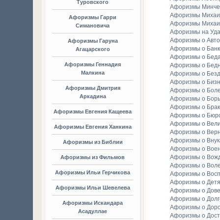
Туровского
Афоризмы Минче
Афоризмы Михаи
Афоризмы Гарри
Афоризмы Михаи
Симановича
Афоризмы на Уда
Афоризмы о Авто
Афоризмы Гаруна
Афоризмы о Банк
Агацарского
Афоризмы о Бед
Афоризмы Геннадия
Афоризмы о Бедн
Малкина
Афоризмы о Без
Афоризмы о Биз
Афоризмы Дмитрия
Афоризмы о Бол
Аркадина
Афоризмы о Бор
Афоризмы о Брак
Афоризмы Евгения Кащеева
Афоризмы о Бюр
Афоризмы о Вели
Афоризмы Евгения Ханкина
Афоризмы о Вер
Афоризмы о Внук
Афоризмы из Библии
Афоризмы о Вое
Афоризмы о Вож
Афоризмы из Фильмов
Афоризмы о Вол
Афоризмы Ильи Герчикова
Афоризмы о Вос
Афоризмы о Детя
Афоризмы Ильи Шевелева
Афоризмы о Дов
Афоризмы о Долг
Афоризмы Искандара
Афоризмы о Доро
Асадуллае
Афоризмы о Дост