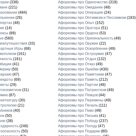
тории
(338)
Афоризмы про Одиночество
(318)
мане
(221)
Афоризмы про Ожидание
(48)
разовании
(484)
Афоризмы про Операцию
(24)
льнении
(26)
Афоризмы про Оптимизм и Пессимизм
(183)
пертах
(48)
Афоризмы про Опыт
(152)
ике
(14)
Афоризмы про Оратора
(51)
оксы
(89)
Афоризмы про Ордена
(53)
ые
(560)
Афоризмы про Оригинальность
(49)
виапутешествия
(33)
Афоризмы про Оружие
(22)
зартные Игры
(68)
Афоризмы про Оскорбление
(49)
коголизм
(161)
Афоризмы про Остроумие
(47)
чность
(181)
Афоризмы про Отдых
(132)
мбиции
(41)
Афоризмы про Отказ
(49)
мерику
(50)
Афоризмы про Ошибки
(430)
нархию
(47)
Афоризмы про Памятники
(47)
некдоты
(69)
Афоризмы про Память
(212)
нкеты
(29)
Афоризмы про Партии
(48)
нтисемитизм
(31)
Афоризмы про Патриотизм
(49)
рмию
(87)
Афоризмы про Певцов
(44)
хитектуру
(30)
Афоризмы про Перемены
(49)
стрологию
(21)
Афоризмы про Печаль
(111)
бников
(40)
Афоризмы про Пиво
(49)
анк
(50)
Афоризмы про Письма
(41)
аню
(38)
Афоризмы про Победу
(237)
здарность
(248)
Афоризмы про Погоду
(47)
зопасность
(50)
Афоризмы про Подарки
(80)