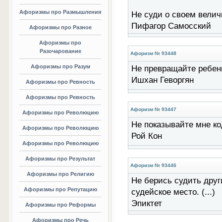
Афоризмы про Размышления
Не суди о своем величи
Пифагор Самосский
Афоризмы про Разное
Афоризмы про
Разочарование
Афоризм № 93448
Афоризмы про Разум
Не превращайте ребенка
Ишхан Геворгян
Афоризмы про Ревность
Афоризмы про Ревность
Афоризм № 93447
Афоризмы про Революцию
Не показывайте мне код
Афоризмы про Революцию
Рой Кон
Афоризмы про Революцию
Афоризмы про Результат
Афоризм № 93446
Афоризмы про Религию
Не берись судить друг
Афоризмы про Репутацию
судейское место. (...)
Эпиктет
Афоризмы про Реформы
Афоризмы про Речь