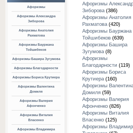
Афоризмы Александ
Афоризмы
Зиборова
(386)
Афоризмы Александра
Афоризмы Анатолия
Зиборова
Рахматова
(420)
Афоризмы Бауржана
Афоризмы Анатолия
Рахматова
Тойшибеков
(639)
Афоризмы Башира
Афоризмы Бауржана
Тойшибеков
Зугумова
(8)
Афоризмы
Афоризмы Башира Зугумова
Благодарности
(119)
Афоризмы Благодарности
Афоризмы Бориса
Афоризмы Бориса Крутиера
Крутиера
(160)
Афоризмы Валентин
Афоризмы Валентина
Домиля
Домиля
(59)
Афоризмы Валерия
Афоризмы Валерия
Афонченко
(826)
Афонченко
Афоризмы Виталия
Афоризмы Виталия
Власенко
(125)
Власенко
Афоризмы Владимир
Афоризмы Владимира