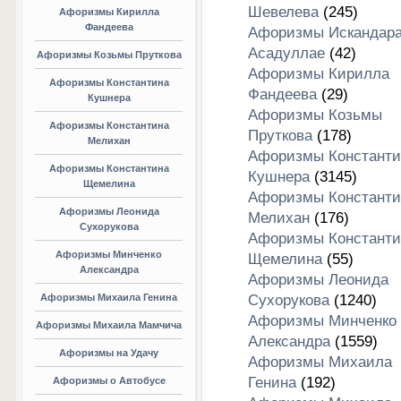
Шевелева
(245)
Афоризмы Кирилла
Фандеева
Афоризмы Искандар
Асадуллае
(42)
Афоризмы Козьмы Пруткова
Афоризмы Кирилла
Афоризмы Константина
Фандеева
(29)
Кушнера
Афоризмы Козьмы
Афоризмы Константина
Пруткова
(178)
Мелихан
Афоризмы Константи
Афоризмы Константина
Кушнера
(3145)
Щемелина
Афоризмы Константи
Афоризмы Леонида
Мелихан
(176)
Сухорукова
Афоризмы Константи
Афоризмы Минченко
Щемелина
(55)
Александра
Афоризмы Леонида
Афоризмы Михаила Генина
Сухорукова
(1240)
Афоризмы Минченко
Афоризмы Михаила Мамчича
Александра
(1559)
Афоризмы на Удачу
Афоризмы Михаила
Генина
(192)
Афоризмы о Автобусе