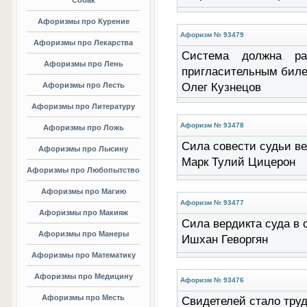
Собак
Афоризмы про Курение
Афоризм № 93479
Афоризмы про Лекарства
Система должна ра
Афоризмы про Лень
пригласительным билет
Афоризмы про Лесть
Олег Кузнецов
Афоризмы про Литературу
Афоризм № 93478
Афоризмы про Ложь
Сила совести судьи вели
Афоризмы про Лысину
Марк Тулий Цицерон
Афоризмы про Любопытство
Афоризмы про Магию
Афоризм № 93477
Афоризмы про Макияж
Сила вердикта суда в с
Афоризмы про Манеры
Ишхан Геворгян
Афоризмы про Математику
Афоризмы про Медицину
Афоризм № 93476
Афоризмы про Месть
Свидетелей стало трудн