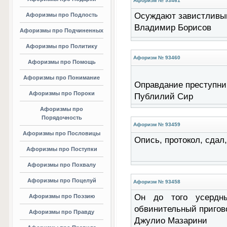
Афоризм № 93461
Осуждают завистливым 
Афоризмы про Подлость
Владимир Борисов
Афоризмы про Подчиненных
Афоризмы про Политику
Афоризм № 93460
Афоризмы про Помощь
Афоризмы про Понимание
Оправдание преступника
Афоризмы про Пороки
Публилий Сир
Афоризмы про
Порядочность
Афоризм № 93459
Афоризмы про Пословицы
Опись, протокол, сдал, 
Афоризмы про Поступки
Афоризмы про Похвалу
Афоризмы про Поцелуй
Афоризм № 93458
Он до того усердны
Афоризмы про Поэзию
обвинительный пригово
Афоризмы про Правду
Джулио Мазарини