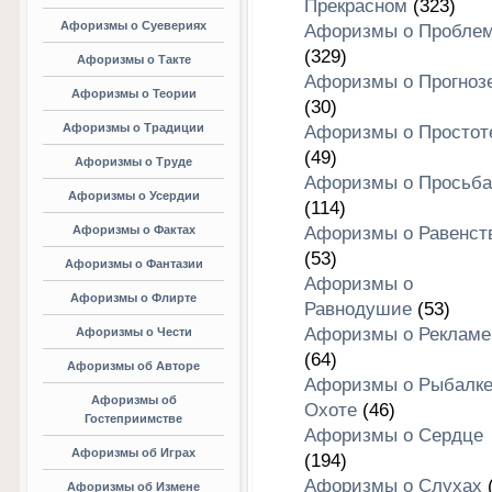
Прекрасном
(323)
Афоризмы о Суевериях
Афоризмы о Пробле
(329)
Афоризмы о Такте
Афоризмы о Прогноз
Афоризмы о Теории
(30)
Афоризмы о Традиции
Афоризмы о Простот
(49)
Афоризмы о Труде
Афоризмы о Просьба
Афоризмы о Усердии
(114)
Афоризмы о Фактах
Афоризмы о Равенст
(53)
Афоризмы о Фантазии
Афоризмы о
Афоризмы о Флирте
Равнодушие
(53)
Афоризмы о Рекламе
Афоризмы о Чести
(64)
Афоризмы об Авторе
Афоризмы о Рыбалке
Афоризмы об
Охоте
(46)
Гостеприимстве
Афоризмы о Сердце
Афоризмы об Играх
(194)
Афоризмы о Слухах
(
Афоризмы об Измене