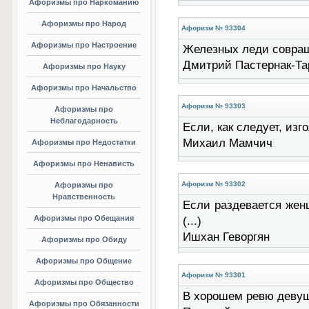
Афоризмы про Наркоманию
Афоризмы про Народ
Афоризм № 93304
Афоризмы про Настроение
Железных леди совраща
Дмитрий Пастернак-Та
Афоризмы про Науку
Афоризмы про Начальство
Афоризм № 93303
Афоризмы про
Неблагодарность
Если, как следует, изг
Михаил Мамчич
Афоризмы про Недостатки
Афоризмы про Ненависть
Афоризм № 93302
Афоризмы про
Нравственность
Если раздевается женщ
Афоризмы про Обещания
(...)
Ишхан Геворгян
Афоризмы про Обиду
Афоризмы про Общение
Афоризм № 93301
Афоризмы про Общество
В хорошем ревю девуше
Афоризмы про Обязанности