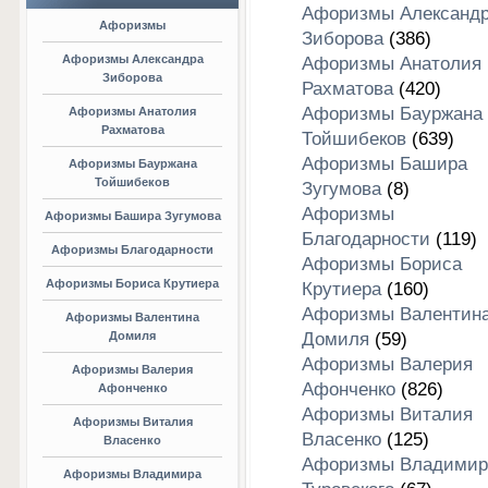
Афоризмы Александ
Афоризмы
Зиборова
(386)
Афоризмы Александра
Афоризмы Анатолия
Зиборова
Рахматова
(420)
Афоризмы Бауржана
Афоризмы Анатолия
Рахматова
Тойшибеков
(639)
Афоризмы Башира
Афоризмы Бауржана
Тойшибеков
Зугумова
(8)
Афоризмы
Афоризмы Башира Зугумова
Благодарности
(119)
Афоризмы Благодарности
Афоризмы Бориса
Афоризмы Бориса Крутиера
Крутиера
(160)
Афоризмы Валентин
Афоризмы Валентина
Домиля
Домиля
(59)
Афоризмы Валерия
Афоризмы Валерия
Афонченко
(826)
Афонченко
Афоризмы Виталия
Афоризмы Виталия
Власенко
(125)
Власенко
Афоризмы Владимир
Афоризмы Владимира