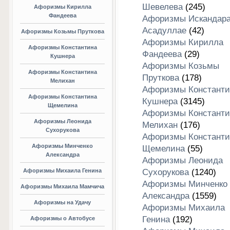
Шевелева
(245)
Афоризмы Кирилла
Фандеева
Афоризмы Искандар
Асадуллае
(42)
Афоризмы Козьмы Пруткова
Афоризмы Кирилла
Афоризмы Константина
Фандеева
(29)
Кушнера
Афоризмы Козьмы
Афоризмы Константина
Пруткова
(178)
Мелихан
Афоризмы Константи
Афоризмы Константина
Кушнера
(3145)
Щемелина
Афоризмы Константи
Афоризмы Леонида
Мелихан
(176)
Сухорукова
Афоризмы Константи
Афоризмы Минченко
Щемелина
(55)
Александра
Афоризмы Леонида
Афоризмы Михаила Генина
Сухорукова
(1240)
Афоризмы Минченко
Афоризмы Михаила Мамчича
Александра
(1559)
Афоризмы на Удачу
Афоризмы Михаила
Генина
(192)
Афоризмы о Автобусе