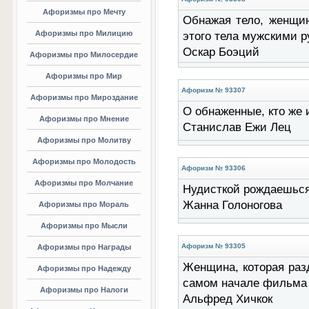
Афоризмы про Мечту
Обнажая тело, женщин
Афоризмы про Милицию
этого тела мужскими ру
Оскар Боэций
Афоризмы про Милосердие
Афоризмы про Мир
Афоризм № 93307
Афоризмы про Мироздание
О обнаженные, кто же и
Афоризмы про Мнение
Станислав Ежи Лец
Афоризмы про Молитву
Афоризмы про Молодость
Афоризм № 93306
Афоризмы про Молчание
Нудисткой рождаешься; 
Жанна Голоногова
Афоризмы про Мораль
Афоризмы про Мысли
Афоризм № 93305
Афоризмы про Награды
Женщина, которая раз
Афоризмы про Надежду
самом начале фильма с
Афоризмы про Налоги
Альфред Хичкок