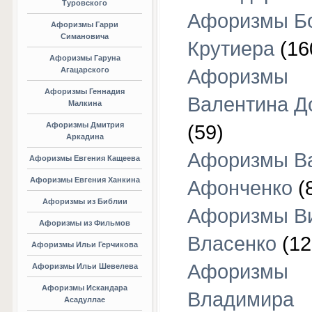
Туровского
Афоризмы Б
Афоризмы Гарри
Симановича
Крутиера
(16
Афоризмы Гаруна
Агацарского
Афоризмы
Афоризмы Геннадия
Валентина Д
Малкина
Афоризмы Дмитрия
(59)
Аркадина
Афоризмы В
Афоризмы Евгения Кащеева
Афоризмы Евгения Ханкина
Афонченко
(
Афоризмы из Библии
Афоризмы В
Афоризмы из Фильмов
Власенко
(12
Афоризмы Ильи Герчикова
Афоризмы
Афоризмы Ильи Шевелева
Афоризмы Искандара
Владимира
Асадуллае