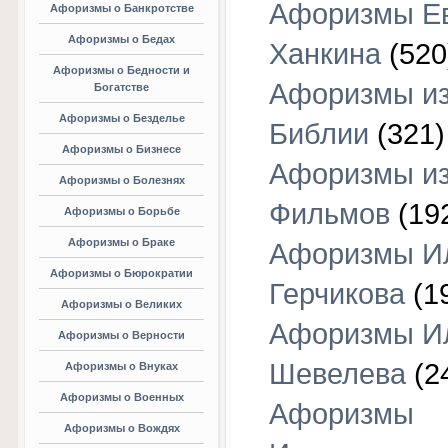
Афоризмы Е
Афоризмы о Банкротстве
Афоризмы о Бедах
Ханкина
(520
Афоризмы о Бедности и
Афоризмы и
Богатстве
Афоризмы о Безделье
Библии
(321)
Афоризмы о Бизнесе
Афоризмы и
Афоризмы о Болезнях
Фильмов
(19
Афоризмы о Борьбе
Афоризмы о Браке
Афоризмы И
Афоризмы о Бюрократии
Герчикова
(1
Афоризмы о Великих
Афоризмы И
Афоризмы о Верности
Шевелева
(2
Афоризмы о Внуках
Афоризмы о Военных
Афоризмы
Афоризмы о Вождях