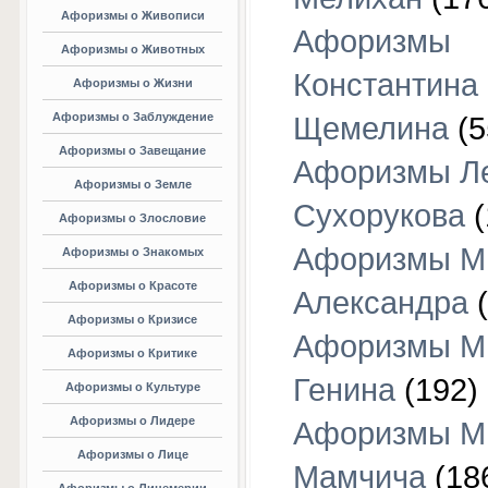
Афоризмы о Живописи
Афоризмы
Афоризмы о Животных
Константина
Афоризмы о Жизни
Афоризмы о Заблуждение
Щемелина
(5
Афоризмы о Завещание
Афоризмы Л
Афоризмы о Земле
Сухорукова
(
Афоризмы о Злословие
Афоризмы М
Афоризмы о Знакомых
Афоризмы о Красоте
Александра
(
Афоризмы о Кризисе
Афоризмы М
Афоризмы о Критике
Генина
(192)
Афоризмы о Культуре
Афоризмы о Лидере
Афоризмы М
Афоризмы о Лице
Мамчича
(18