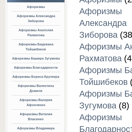
Афоризмы
Афоризмы
Афоризмы Александра
Александра
Зиборова
Афоризмы Анатолия
Зиборова
(38
Рахматова
Афоризмы А
Афоризмы Бауржана
Тойшибеков
Рахматова
(4
Афоризмы Башира Зугумова
Афоризмы Б
Афоризмы Благодарности
Афоризмы Бориса Крутиера
Тойшибеков
Афоризмы Валентина
Домиля
Афоризмы Б
Афоризмы Валерия
Зугумова
(8)
Афонченко
Афоризмы Виталия
Афоризмы
Власенко
Благодарнос
Афоризмы Владимира