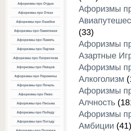
Афоризмы про Отдых
Афоризмы п
Афоризмы про Отказ
Авиапутешес
Афоризмы про Ошибки
(33)
Афоризмы про Памятники
Афоризмы про Память
Афоризмы п
Афоризмы про Партии
Азартные Иг
Афоризмы про Патриотизм
Афоризмы п
Афоризмы про Певцов
Афоризмы про Перемены
Алкоголизм
(
Афоризмы про Печаль
Афоризмы п
Афоризмы про Пиво
Алчность
(18
Афоризмы про Письма
Афоризмы п
Афоризмы про Победу
Афоризмы про Погоду
Амбиции
(41
Афоризмы про Подарки