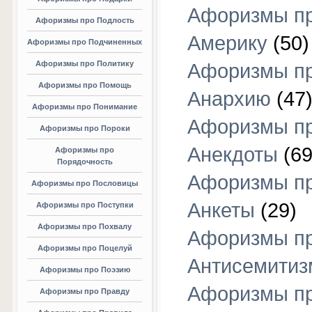
Афоризмы п
Афоризмы про Подлость
Америку
(50)
Афоризмы про Подчиненных
Афоризмы про Политику
Афоризмы п
Афоризмы про Помощь
Анархию
(47
Афоризмы про Понимание
Афоризмы п
Афоризмы про Пороки
Анекдоты
(69
Афоризмы про
Порядочность
Афоризмы п
Афоризмы про Пословицы
Анкеты
(29)
Афоризмы про Поступки
Афоризмы про Похвалу
Афоризмы п
Афоризмы про Поцелуй
Антисемитиз
Афоризмы про Поэзию
Афоризмы п
Афоризмы про Правду