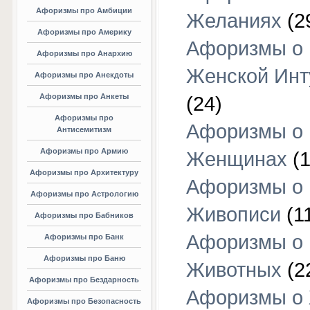
Афоризмы про Амбиции
Желаниях
(2
Афоризмы про Америку
Афоризмы о
Афоризмы про Анархию
Женской Инт
Афоризмы про Анекдоты
Афоризмы про Анкеты
(24)
Афоризмы про
Афоризмы о
Антисемитизм
Афоризмы про Армию
Женщинах
(1
Афоризмы про Архитектуру
Афоризмы о
Афоризмы про Астрологию
Живописи
(1
Афоризмы про Бабников
Афоризмы о
Афоризмы про Банк
Афоризмы про Баню
Животных
(2
Афоризмы про Бездарность
Афоризмы о
Афоризмы про Безопасность