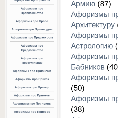
Афоризмы про Правила
Армию
(87)
Афоризмы про
Афоризмы п
Правительство
Афоризмы про Право
Архитектуру
Афоризмы про Правосудие
Афоризмы п
Афоризмы про Преданность
Астрологию
(
Афоризмы про
Предательство
Афоризмы п
Афоризмы про
Преступление
Бабников
(40
Афоризмы про Привычки
Афоризмы пр
Афоризмы про Приказ
(50)
Афоризмы про Пример
Афоризмы про Приметы
Афоризмы п
Афоризмы про Принципы
(38)
Афоризмы про Природу