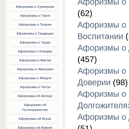
Афоризмы о 
Афоризмы о Суевериях
(62)
Афоризмы о Такте
Афоризмы о
Афоризмы о Теории
Афоризмы о Традиции
Воспитании
(
Афоризмы о Труде
Афоризмы о 
Афоризмы о Усердии
(457)
Афоризмы о Фактах
Афоризмы о
Афоризмы о Фантазии
Афоризмы о Флирте
Доверии
(98)
Афоризмы о Чести
Афоризмы о
Афоризмы об Авторе
Долгожителя
Афоризмы об
Гостеприимстве
Афоризмы о 
Афоризмы об Играх
(51)
Афоризмы об Измене