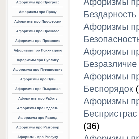
Афоризмы п
Афоризмы про Прогресс
Бездарность
Афоризмы про Прозу
Афоризмы про Профессии
Афоризмы п
Афоризмы про Прошлое
Безопасност
Афоризмы про Прощение
Афоризмы п
Афоризмы про Психиатрию
Афоризмы про Публику
Безразличие
Афоризмы про Путешествие
Афоризмы п
Афоризмы про Путь
Беспорядок
(
Афоризмы про Пьедестал
Афоризмы п
Афоризмы про Работу
Афоризмы про Радость
Беспристрас
Афоризмы про Развод
(36)
Афоризмы про Разговор
Афоризмы п
Афоризмы про Разлуку