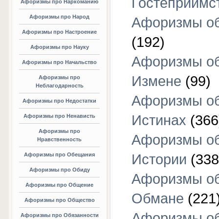
Гостеприимс
Афоризмы про Наркоманию
Афоризмы про Народ
Афоризмы об
Афоризмы про Настроение
(192)
Афоризмы про Науку
Афоризмы о
Афоризмы про Начальство
Измене
(99)
Афоризмы про
Неблагодарность
Афоризмы о
Афоризмы про Недостатки
Истинах
(366
Афоризмы про Ненависть
Афоризмы про
Афоризмы о
Нравственность
Афоризмы про Обещания
Истории
(338
Афоризмы про Обиду
Афоризмы о
Афоризмы про Общение
Обмане
(221
Афоризмы про Общество
Афоризмы о
Афоризмы про Обязанности