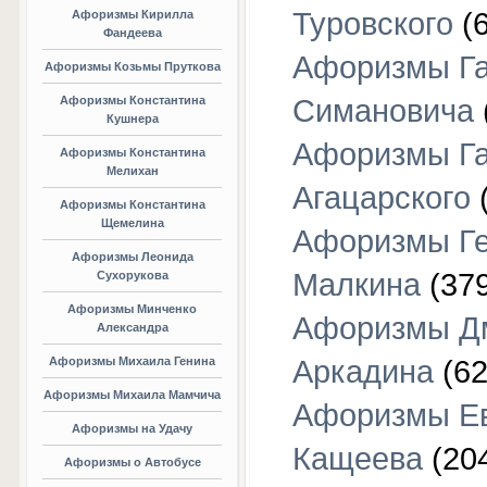
Туровского
(6
Афоризмы Кирилла
Фандеева
Афоризмы Г
Афоризмы Козьмы Пруткова
Афоризмы Константина
Симановича
Кушнера
Афоризмы Г
Афоризмы Константина
Мелихан
Агацарского
(
Афоризмы Константина
Щемелина
Афоризмы Г
Афоризмы Леонида
Малкина
(379
Сухорукова
Афоризмы Минченко
Афоризмы Д
Александра
Афоризмы Михаила Генина
Аркадина
(62
Афоризмы Михаила Мамчича
Афоризмы Е
Афоризмы на Удачу
Кащеева
(20
Афоризмы о Автобусе