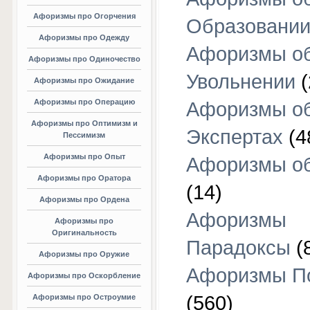
Афоризмы про Огорчения
Образовани
Афоризмы про Одежду
Афоризмы о
Афоризмы про Одиночество
Увольнении
(
Афоризмы про Ожидание
Афоризмы про Операцию
Афоризмы о
Афоризмы про Оптимизм и
Экспертах
(4
Пессимизм
Афоризмы про Опыт
Афоризмы об
Афоризмы про Оратора
(14)
Афоризмы про Ордена
Афоризмы
Афоризмы про
Оригинальность
Парадоксы
(
Афоризмы про Оружие
Афоризмы П
Афоризмы про Оскорбление
(560)
Афоризмы про Остроумие