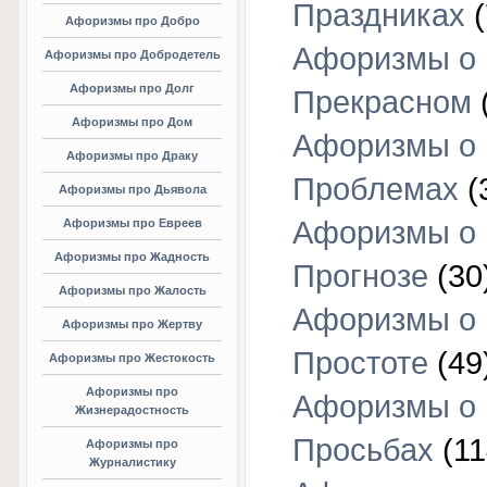
Праздниках
(
Афоризмы про Добро
Афоризмы о
Афоризмы про Добродетель
Афоризмы про Долг
Прекрасном
Афоризмы про Дом
Афоризмы о
Афоризмы про Драку
Проблемах
(
Афоризмы про Дьявола
Афоризмы о
Афоризмы про Евреев
Афоризмы про Жадность
Прогнозе
(30
Афоризмы про Жалость
Афоризмы о
Афоризмы про Жертву
Простоте
(49
Афоризмы про Жестокость
Афоризмы про
Афоризмы о
Жизнерадостность
Просьбах
(11
Афоризмы про
Журналистику