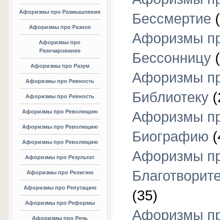
Афоризмы про Размышления
Бессмертие
(
Афоризмы про Разное
Афоризмы п
Афоризмы про
Разочарование
Бессонницу
(
Афоризмы про Разум
Афоризмы п
Афоризмы про Ревность
Библиотеку
(
Афоризмы про Ревность
Афоризмы про Революцию
Афоризмы п
Афоризмы про Революцию
Биографию
(
Афоризмы про Революцию
Афоризмы п
Афоризмы про Результат
Благотворит
Афоризмы про Религию
Афоризмы про Репутацию
(35)
Афоризмы про Реформы
Афоризмы п
Афоризмы про Речь