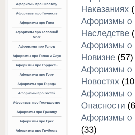
Афоризмы про Гипотезу
Наказаниях
(
Афоризмы про Глупость
Афоризмы о
Афоризмы про Гнев
Наследстве
(
Афоризмы про Головной
Мозг
Афоризмы о
Афоризмы про Голод
Новизне
(57)
Афоризмы про Голос и Слух
Афоризмы про Гордость
Афоризмы о
Афоризмы про Горе
Новостях
(10
Афоризмы про Города
Афоризмы о
Афоризмы про Гостей
Афоризмы про Государство
Опасности
(6
Афоризмы про Границу
Афоризмы о
Афоризмы про Грех
(33)
Афоризмы про Грубость