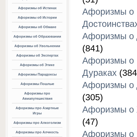
Афоризмы об Истинах
Афоризмы о
Афоризмы об Истории
Достоинства
Афоризмы об Обмане
Афоризмы о
Афоризмы об Образовании
(841)
Афоризмы об Увольнении
Афоризмы об Экспертах
Афоризмы о
Афоризмы об Этике
Дураках
(384
Афоризмы Парадоксы
Афоризмы о
Афоризмы Пошлые
Афоризмы про
(305)
Авиапутешествия
Афоризмы о
Афоризмы про Азартные
Игры
(47)
Афоризмы про Алкоголизм
Афоризмы о
Афоризмы про Алчность