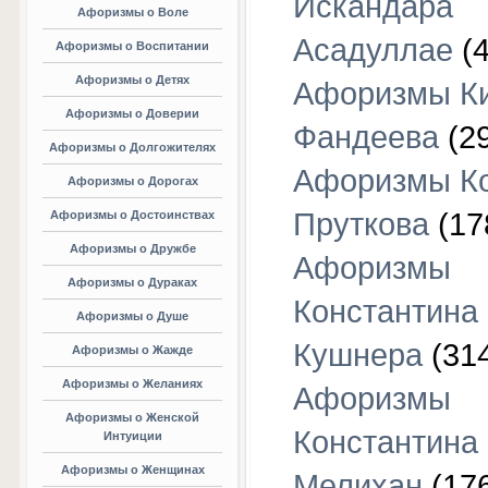
Искандара
Афоризмы о Воле
Асадуллае
(4
Афоризмы о Воспитании
Афоризмы о Детях
Афоризмы К
Афоризмы о Доверии
Фандеева
(29
Афоризмы о Долгожителях
Афоризмы К
Афоризмы о Дорогах
Пруткова
(17
Афоризмы о Достоинствах
Афоризмы о Дружбе
Афоризмы
Афоризмы о Дураках
Константина
Афоризмы о Душе
Кушнера
(31
Афоризмы о Жажде
Афоризмы о Желаниях
Афоризмы
Афоризмы о Женской
Константина
Интуиции
Афоризмы о Женщинах
Мелихан
(17