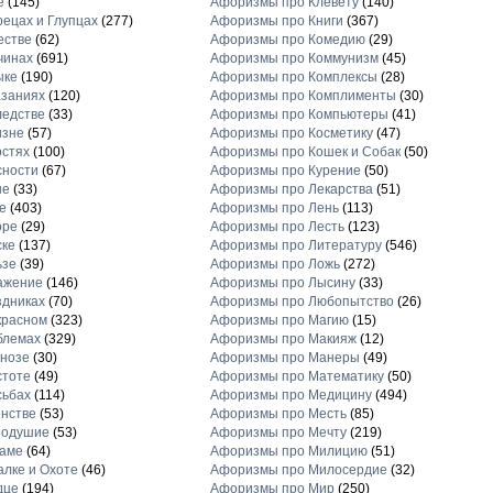
е
(145)
Афоризмы про Клевету
(140)
ецах и Глупцах
(277)
Афоризмы про Книги
(367)
естве
(62)
Афоризмы про Комедию
(29)
чинах
(691)
Афоризмы про Коммунизм
(45)
ыке
(190)
Афоризмы про Комплексы
(28)
заниях
(120)
Афоризмы про Комплименты
(30)
едстве
(33)
Афоризмы про Компьютеры
(41)
изне
(57)
Афоризмы про Косметику
(47)
стях
(100)
Афоризмы про Кошек и Собак
(50)
сности
(67)
Афоризмы про Курение
(50)
не
(33)
Афоризмы про Лекарства
(51)
е
(403)
Афоризмы про Лень
(113)
оре
(29)
Афоризмы про Лесть
(123)
ске
(137)
Афоризмы про Литературу
(546)
ьзе
(39)
Афоризмы про Ложь
(272)
ажение
(146)
Афоризмы про Лысину
(33)
дниках
(70)
Афоризмы про Любопытство
(26)
красном
(323)
Афоризмы про Магию
(15)
блемах
(329)
Афоризмы про Макияж
(12)
нозе
(30)
Афоризмы про Манеры
(49)
стоте
(49)
Афоризмы про Математику
(50)
сьбах
(114)
Афоризмы про Медицину
(494)
нстве
(53)
Афоризмы про Месть
(85)
нодушие
(53)
Афоризмы про Мечту
(219)
ламе
(64)
Афоризмы про Милицию
(51)
лке и Охоте
(46)
Афоризмы про Милосердие
(32)
дце
(194)
Афоризмы про Мир
(250)