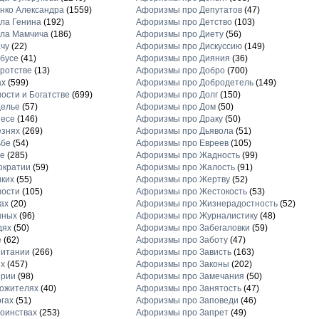
нко Александра
(1559)
Афоризмы про Депутатов
(47)
ла Генина
(192)
Афоризмы про Детство
(103)
ла Мамчича
(186)
Афоризмы про Диету
(56)
чу
(22)
Афоризмы про Дискуссию
(149)
бусе
(41)
Афоризмы про Дияния
(36)
ротстве
(13)
Афоризмы про Добро
(700)
ах
(599)
Афоризмы про Добродетель
(149)
ости и Богатстве
(699)
Афоризмы про Долг
(150)
делье
(57)
Афоризмы про Дом
(50)
несе
(146)
Афоризмы про Драку
(50)
езнях
(269)
Афоризмы про Дьявола
(51)
ьбе
(54)
Афоризмы про Евреев
(105)
е
(285)
Афоризмы про Жадность
(99)
ократии
(59)
Афоризмы про Жалость
(91)
ких
(55)
Афоризмы про Жертву
(52)
ности
(105)
Афоризмы про Жестокость
(53)
ах
(20)
Афоризмы про Жизнерадостность
(52)
нных
(96)
Афоризмы про Журналистику
(48)
дях
(50)
Афоризмы про Забегаловки
(59)
е
(62)
Афоризмы про Заботу
(47)
питании
(266)
Афоризмы про Зависть
(163)
х
(457)
Афоризмы про Законы
(202)
ерии
(98)
Афоризмы про Замечания
(50)
ожителях
(40)
Афоризмы про Занятость
(47)
гах
(51)
Афоризмы про Заповеди
(46)
оинствах
(253)
Афоризмы про Запрет
(49)