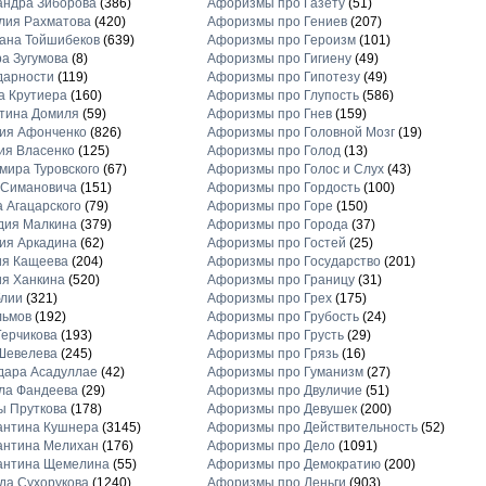
андра Зиборова
(386)
Афоризмы про Газету
(51)
лия Рахматова
(420)
Афоризмы про Гениев
(207)
ана Тойшибеков
(639)
Афоризмы про Героизм
(101)
а Зугумова
(8)
Афоризмы про Гигиену
(49)
дарности
(119)
Афоризмы про Гипотезу
(49)
а Крутиера
(160)
Афоризмы про Глупость
(586)
тина Домиля
(59)
Афоризмы про Гнев
(159)
ия Афонченко
(826)
Афоризмы про Головной Мозг
(19)
ия Власенко
(125)
Афоризмы про Голод
(13)
ира Туровского
(67)
Афоризмы про Голос и Слух
(43)
 Симановича
(151)
Афоризмы про Гордость
(100)
 Агацарского
(79)
Афоризмы про Горе
(150)
дия Малкина
(379)
Афоризмы про Города
(37)
ия Аркадина
(62)
Афоризмы про Гостей
(25)
ия Кащеева
(204)
Афоризмы про Государство
(201)
я Ханкина
(520)
Афоризмы про Границу
(31)
блии
(321)
Афоризмы про Грех
(175)
льмов
(192)
Афоризмы про Грубость
(24)
ерчикова
(193)
Афоризмы про Грусть
(29)
Шевелева
(245)
Афоризмы про Грязь
(16)
дара Асадуллае
(42)
Афоризмы про Гуманизм
(27)
ла Фандеева
(29)
Афоризмы про Двуличие
(51)
ы Пруткова
(178)
Афоризмы про Девушек
(200)
антина Кушнера
(3145)
Афоризмы про Действительность
(52)
антина Мелихан
(176)
Афоризмы про Дело
(1091)
антина Щемелина
(55)
Афоризмы про Демократию
(200)
а Сухорукова
(1240)
Афоризмы про Деньги
(903)