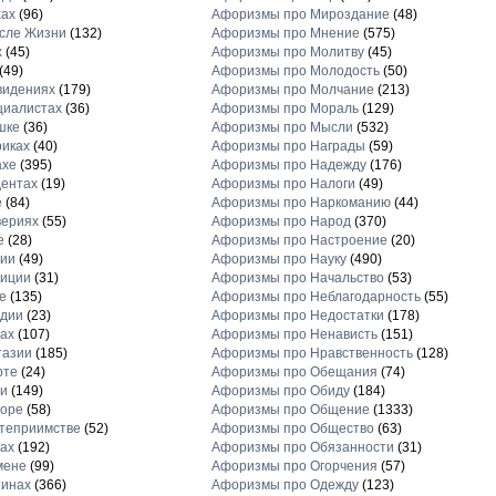
хах
(96)
Афоризмы про Мироздание
(48)
сле Жизни
(132)
Афоризмы про Мнение
(575)
х
(45)
Афоризмы про Молитву
(45)
(49)
Афоризмы про Молодость
(50)
видениях
(179)
Афоризмы про Молчание
(213)
циалистах
(36)
Афоризмы про Мораль
(129)
шке
(36)
Афоризмы про Мысли
(532)
иках
(40)
Афоризмы про Награды
(59)
ахе
(395)
Афоризмы про Надежду
(176)
ентах
(19)
Афоризмы про Налоги
(49)
е
(84)
Афоризмы про Наркоманию
(44)
вериях
(55)
Афоризмы про Народ
(370)
е
(28)
Афоризмы про Настроение
(20)
рии
(49)
Афоризмы про Науку
(490)
диции
(31)
Афоризмы про Начальство
(53)
е
(135)
Афоризмы про Неблагодарность
(55)
рдии
(23)
Афоризмы про Недостатки
(178)
ах
(107)
Афоризмы про Ненависть
(151)
тазии
(185)
Афоризмы про Нравственность
(128)
рте
(24)
Афоризмы про Обещания
(74)
и
(149)
Афоризмы про Обиду
(184)
торе
(58)
Афоризмы про Общение
(1333)
теприимстве
(52)
Афоризмы про Общество
(63)
ах
(192)
Афоризмы про Обязанности
(31)
мене
(99)
Афоризмы про Огорчения
(57)
тинах
(366)
Афоризмы про Одежду
(123)