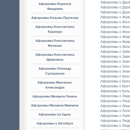
Афоризмы о Дру
Афоризмы Кирилла
Афоризмы о Дура
Фандеева
Афоризмы о Душ
Афоризмы о Жаж
Афоризмы Козьмы Пруткова
Афоризмы о Жел
Афоризмы Константина
Афоризмы о Женс
Кушнера
Афоризмы о Жен
Афоризмы о Жив
Афоризмы Константина
Афоризмы о Жив
Мелихан
Афоризмы о Жиз
Афоризмы о Заб
Афоризмы Константина
Афоризмы о Зав
Щемелина
Афоризмы о Зем
Афоризмы о Злос
Афоризмы Леонида
Афоризмы о Зна
Сухорукова
Афоризмы о Крас
Афоризмы о Криз
Афоризмы Минченко
Афоризмы о Крит
Александра
Афоризмы о Куль
Афоризмы о Лид
Афоризмы Михаила Генина
Афоризмы о Лиц
Афоризмы Михаила Мамчича
Афоризмы о Лиц
Афоризмы о Логи
Афоризмы на Удачу
Афоризмы о Люб
Афоризмы о Люд
Афоризмы о Автобусе
Афоризмы о Люд