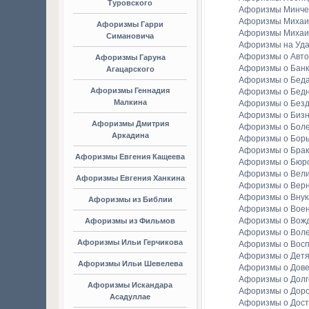
Туровского
Афоризмы Минче
Афоризмы Михаи
Афоризмы Гарри
Афоризмы Михаи
Симановича
Афоризмы на Уда
Афоризмы о Авто
Афоризмы Гаруна
Афоризмы о Банк
Агацарского
Афоризмы о Бед
Афоризмы Геннадия
Афоризмы о Бедн
Малкина
Афоризмы о Без
Афоризмы о Биз
Афоризмы Дмитрия
Афоризмы о Бол
Аркадина
Афоризмы о Бор
Афоризмы о Брак
Афоризмы Евгения Кащеева
Афоризмы о Бюр
Афоризмы о Вели
Афоризмы Евгения Ханкина
Афоризмы о Вер
Афоризмы о Внук
Афоризмы из Библии
Афоризмы о Вое
Афоризмы о Вож
Афоризмы из Фильмов
Афоризмы о Вол
Афоризмы Ильи Герчикова
Афоризмы о Вос
Афоризмы о Детя
Афоризмы Ильи Шевелева
Афоризмы о Дов
Афоризмы о Долг
Афоризмы Искандара
Афоризмы о Доро
Асадуллае
Афоризмы о Дост