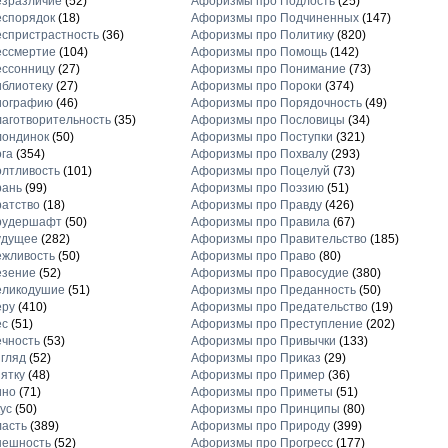
езразличие
(52)
Афоризмы про Подлость
(25)
еспорядок
(18)
Афоризмы про Подчиненных
(147)
спристрастность
(36)
Афоризмы про Политику
(820)
ессмертие
(104)
Афоризмы про Помощь
(142)
ессонницу
(27)
Афоризмы про Понимание
(73)
блиотеку
(27)
Афоризмы про Пороки
(374)
иографию
(46)
Афоризмы про Порядочность
(49)
аготворительность
(35)
Афоризмы про Пословицы
(34)
лондинок
(50)
Афоризмы про Поступки
(321)
га
(354)
Афоризмы про Похвалу
(293)
лтливость
(101)
Афоризмы про Поцелуй
(73)
рань
(99)
Афоризмы про Поэзию
(51)
атство
(18)
Афоризмы про Правду
(426)
рудершафт
(50)
Афоризмы про Правила
(67)
удущее
(282)
Афоризмы про Правительство
(185)
ежливость
(50)
Афоризмы про Право
(80)
езение
(52)
Афоризмы про Правосудие
(380)
еликодушие
(51)
Афоризмы про Преданность
(50)
еру
(410)
Афоризмы про Предательство
(19)
ес
(51)
Афоризмы про Преступление
(202)
чность
(53)
Афоризмы про Привычки
(133)
гляд
(52)
Афоризмы про Приказ
(29)
ятку
(48)
Афоризмы про Пример
(36)
ино
(71)
Афоризмы про Приметы
(51)
ус
(50)
Афоризмы про Принципы
(80)
асть
(389)
Афоризмы про Природу
(399)
нешность
(52)
Афоризмы про Прогресс
(177)