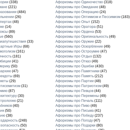
тории
(338)
Афоризмы про Одиночество
(318)
мане
(221)
Афоризмы про Ожидание
(48)
разовании
(484)
Афоризмы про Операцию
(24)
льнении
(26)
Афоризмы про Оптимизм и Пессимизм
(183)
пертах
(48)
Афоризмы про Опыт
(152)
ике
(14)
Афоризмы про Оратора
(51)
оксы
(89)
Афоризмы про Ордена
(53)
ые
(560)
Афоризмы про Оригинальность
(49)
виапутешествия
(33)
Афоризмы про Оружие
(22)
зартные Игры
(68)
Афоризмы про Оскорбление
(49)
коголизм
(161)
Афоризмы про Остроумие
(47)
чность
(181)
Афоризмы про Отдых
(132)
мбиции
(41)
Афоризмы про Отказ
(49)
мерику
(50)
Афоризмы про Ошибки
(430)
нархию
(47)
Афоризмы про Памятники
(47)
некдоты
(69)
Афоризмы про Память
(212)
нкеты
(29)
Афоризмы про Партии
(48)
нтисемитизм
(31)
Афоризмы про Патриотизм
(49)
рмию
(87)
Афоризмы про Певцов
(44)
хитектуру
(30)
Афоризмы про Перемены
(49)
стрологию
(21)
Афоризмы про Печаль
(111)
бников
(40)
Афоризмы про Пиво
(49)
анк
(50)
Афоризмы про Письма
(41)
аню
(38)
Афоризмы про Победу
(237)
здарность
(248)
Афоризмы про Погоду
(47)
зопасность
(50)
Афоризмы про Подарки
(80)