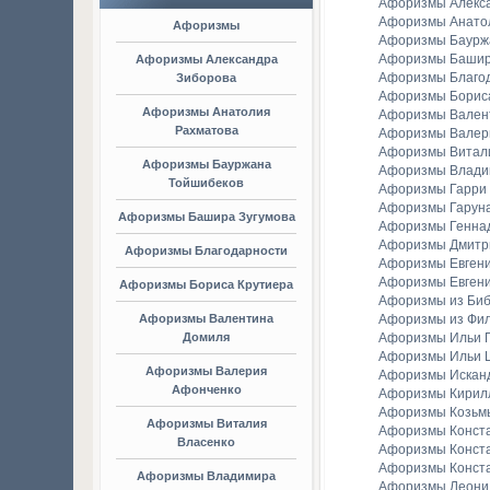
Афоризмы Алекс
Афоризмы Анато
Афоризмы
Афоризмы Баурж
Афоризмы Башир
Афоризмы Александра
Афоризмы Благо
Зиборова
Афоризмы Борис
Афоризмы Анатолия
Афоризмы Вален
Рахматова
Афоризмы Валер
Афоризмы Витал
Афоризмы Бауржана
Афоризмы Владим
Тойшибеков
Афоризмы Гарри
Афоризмы Гаруна
Афоризмы Башира Зугумова
Афоризмы Генна
Афоризмы Дмитр
Афоризмы Благодарности
Афоризмы Евген
Афоризмы Евгени
Афоризмы Бориса Крутиера
Афоризмы из Би
Афоризмы Валентина
Афоризмы из Фи
Домиля
Афоризмы Ильи Г
Афоризмы Ильи 
Афоризмы Валерия
Афоризмы Искан
Афонченко
Афоризмы Кирил
Афоризмы Козьм
Афоризмы Виталия
Афоризмы Конст
Власенко
Афоризмы Конст
Афоризмы Конст
Афоризмы Владимира
Афоризмы Леонид