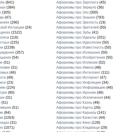
жбе
(841)
Афоризмы про Зарплату
(45)
ках
(384)
Афоризмы про Зеркало
(36)
е
(305)
Афоризмы про Зло
(300)
де
(47)
Афоризмы про Знания
(793)
аниях
(290)
Афоризмы про Зрелость
(19)
кой Интуиции
(24)
Афоризмы про Зрителей
(50)
щинах
(1522)
Афоризмы про Зубы
(41)
описи
(116)
Афоризмы про Идеалы
(201)
отных
(225)
Афоризмы про Идеологию
(50)
ни
(2239)
Афоризмы про Известность
(50)
луждение
(357)
Афоризмы про Излишнее
(50)
ещание
(54)
Афоризмы про Изобретения
(50)
ле
(51)
Афоризмы про Иллюзии
(52)
ловие
(31)
Афоризмы про Имена
(48)
комых
(46)
Афоризмы про Интеллект
(111)
оте
(49)
Афоризмы про Интернет
(47)
исе
(23)
Афоризмы про Инфляцию
(34)
ике
(224)
Афоризмы про Информацию
(46)
туре
(80)
Афоризмы про Иронию
(46)
ере
(31)
Афоризмы про Исключения
(44)
е
(51)
Афоризмы про Казнь
(49)
емерии
(51)
Афоризмы про Карты
(26)
ке
(84)
Афоризмы про Карьеру
(141)
ви
(2263)
Афоризмы про Качество
(44)
оедах
(31)
Афоризмы про Кино
(128)
ях
(1071)
Афоризмы про Кладбище
(29)