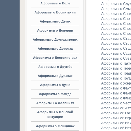
Афоризмы о Воле
Афоризмы о Слу
Афоризмы о Смы
Афоризмы о Воспитании
Афоризмы о Сна
Афоризмы о Сне
Афоризмы о Детях
Афоризмы о Сно
Афоризмы о Спе
Афоризмы о Доверии
Афоризмы о Спе
Афоризмы о Стар
Афоризмы о Долгожителях
Афоризмы о Стр
Афоризмы о Студ
Афоризмы о Дорогах
Афоризмы о Суд
Афоризмы о Достоинствах
Афоризмы о Суе
Афоризмы о Такт
Афоризмы о Дружбе
Афоризмы о Тео
Афоризмы о Тра
Афоризмы о Дураках
Афоризмы о Труд
Афоризмы о Усе
Афоризмы о Душе
Афоризмы о Факт
Афоризмы о Фан
Афоризмы о Жажде
Афоризмы о Фли
Афоризмы о Желаниях
Афоризмы о Чест
Афоризмы об Ав
Афоризмы о Женской
Афоризмы об Гос
Интуиции
Афоризмы об Игр
Афоризмы об Из
Афоризмы о Женщинах
Афоризмы об Ис