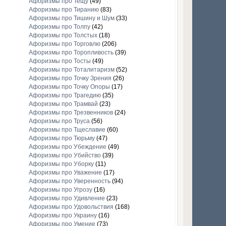
Афоризмы про Тещу
(49)
Афоризмы про Тиранию
(83)
Афоризмы про Тишину и Шум
(33)
Афоризмы про Толпу
(42)
Афоризмы про Толстых
(18)
Афоризмы про Торговлю
(206)
Афоризмы про Торопливость
(39)
Афоризмы про Тосты
(49)
Афоризмы про Тоталитаризм
(52)
Афоризмы про Точку Зрения
(26)
Афоризмы про Точку Опоры
(17)
Афоризмы про Трагедию
(35)
Афоризмы про Трамвай
(23)
Афоризмы про Трезвенников
(24)
Афоризмы про Труса
(56)
Афоризмы про Тщеславие
(60)
Афоризмы про Тюрьму
(47)
Афоризмы про Убеждение
(49)
Афоризмы про Убийство
(39)
Афоризмы про Уборку
(11)
Афоризмы про Уважение
(17)
Афоризмы про Уверенность
(94)
Афоризмы про Угрозу
(16)
Афоризмы про Удивление
(23)
Афоризмы про Удовольствия
(168)
Афоризмы про Украину
(16)
Афоризмы про Умение
(73)