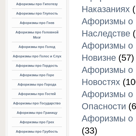
Афоризмы про Гипотезу
Наказаниях
(
Афоризмы про Глупость
Афоризмы о
Афоризмы про Гнев
Наследстве
(
Афоризмы про Головной
Мозг
Афоризмы о
Афоризмы про Голод
Новизне
(57)
Афоризмы про Голос и Слух
Афоризмы про Гордость
Афоризмы о
Афоризмы про Горе
Новостях
(10
Афоризмы про Города
Афоризмы о
Афоризмы про Гостей
Афоризмы про Государство
Опасности
(6
Афоризмы про Границу
Афоризмы о
Афоризмы про Грех
(33)
Афоризмы про Грубость