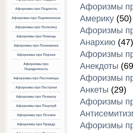
Афоризмы п
Афоризмы про Подлость
Америку
(50)
Афоризмы про Подчиненных
Афоризмы про Политику
Афоризмы п
Афоризмы про Помощь
Анархию
(47
Афоризмы про Понимание
Афоризмы п
Афоризмы про Пороки
Анекдоты
(69
Афоризмы про
Порядочность
Афоризмы п
Афоризмы про Пословицы
Анкеты
(29)
Афоризмы про Поступки
Афоризмы про Похвалу
Афоризмы п
Афоризмы про Поцелуй
Антисемитиз
Афоризмы про Поэзию
Афоризмы п
Афоризмы про Правду