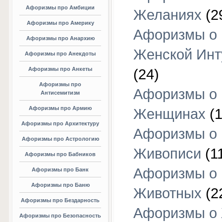
Афоризмы про Амбиции
Желаниях
(2
Афоризмы про Америку
Афоризмы о
Афоризмы про Анархию
Женской Инт
Афоризмы про Анекдоты
Афоризмы про Анкеты
(24)
Афоризмы про
Афоризмы о
Антисемитизм
Афоризмы про Армию
Женщинах
(1
Афоризмы про Архитектуру
Афоризмы о
Афоризмы про Астрологию
Живописи
(1
Афоризмы про Бабников
Афоризмы о
Афоризмы про Банк
Афоризмы про Баню
Животных
(2
Афоризмы про Бездарность
Афоризмы о
Афоризмы про Безопасность