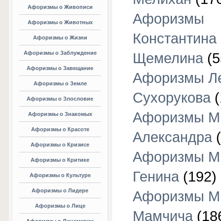
Афоризмы о Живописи
Афоризмы
Афоризмы о Животных
Константина
Афоризмы о Жизни
Афоризмы о Заблуждение
Щемелина
(5
Афоризмы о Завещание
Афоризмы Л
Афоризмы о Земле
Сухорукова
(
Афоризмы о Злословие
Афоризмы М
Афоризмы о Знакомых
Афоризмы о Красоте
Александра
(
Афоризмы о Кризисе
Афоризмы М
Афоризмы о Критике
Генина
(192)
Афоризмы о Культуре
Афоризмы о Лидере
Афоризмы М
Афоризмы о Лице
Мамчича
(18