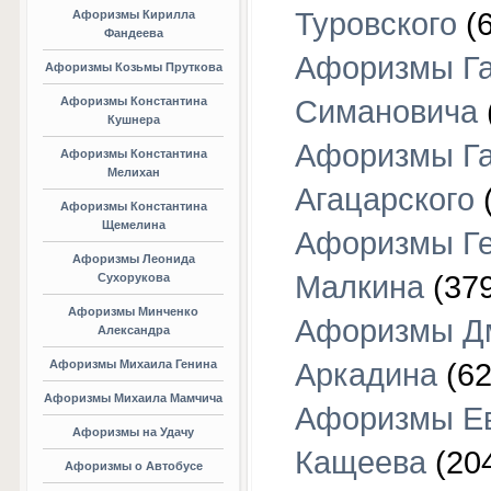
Туровского
(6
Афоризмы Кирилла
Фандеева
Афоризмы Г
Афоризмы Козьмы Пруткова
Афоризмы Константина
Симановича
Кушнера
Афоризмы Г
Афоризмы Константина
Мелихан
Агацарского
(
Афоризмы Константина
Щемелина
Афоризмы Г
Афоризмы Леонида
Малкина
(379
Сухорукова
Афоризмы Минченко
Афоризмы Д
Александра
Афоризмы Михаила Генина
Аркадина
(62
Афоризмы Михаила Мамчича
Афоризмы Е
Афоризмы на Удачу
Кащеева
(20
Афоризмы о Автобусе