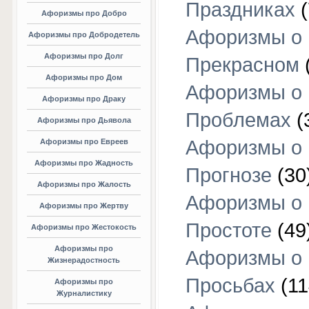
Праздниках
(
Афоризмы про Добро
Афоризмы о
Афоризмы про Добродетель
Афоризмы про Долг
Прекрасном
Афоризмы про Дом
Афоризмы о
Афоризмы про Драку
Проблемах
(
Афоризмы про Дьявола
Афоризмы о
Афоризмы про Евреев
Афоризмы про Жадность
Прогнозе
(30
Афоризмы про Жалость
Афоризмы о
Афоризмы про Жертву
Простоте
(49
Афоризмы про Жестокость
Афоризмы про
Афоризмы о
Жизнерадостность
Просьбах
(11
Афоризмы про
Журналистику