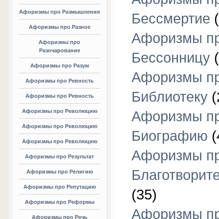
Афоризмы про Размышления
Бессмертие
(
Афоризмы про Разное
Афоризмы п
Афоризмы про
Разочарование
Бессонницу
(
Афоризмы про Разум
Афоризмы п
Афоризмы про Ревность
Библиотеку
(
Афоризмы про Ревность
Афоризмы про Революцию
Афоризмы п
Афоризмы про Революцию
Биографию
(
Афоризмы про Революцию
Афоризмы п
Афоризмы про Результат
Благотворит
Афоризмы про Религию
Афоризмы про Репутацию
(35)
Афоризмы про Реформы
Афоризмы п
Афоризмы про Речь