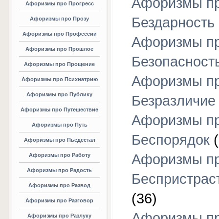
Афоризмы п
Афоризмы про Прогресс
Бездарность
Афоризмы про Прозу
Афоризмы про Профессии
Афоризмы п
Афоризмы про Прошлое
Безопасност
Афоризмы про Прощение
Афоризмы п
Афоризмы про Психиатрию
Афоризмы про Публику
Безразличие
Афоризмы про Путешествие
Афоризмы п
Афоризмы про Путь
Беспорядок
(
Афоризмы про Пьедестал
Афоризмы п
Афоризмы про Работу
Афоризмы про Радость
Беспристрас
Афоризмы про Развод
(36)
Афоризмы про Разговор
Афоризмы п
Афоризмы про Разлуку