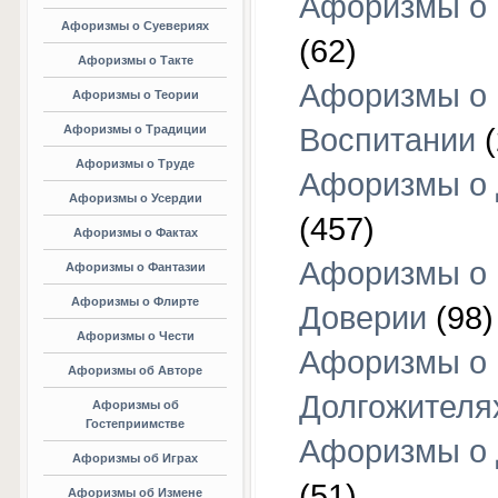
Афоризмы о 
Афоризмы о Суевериях
(62)
Афоризмы о Такте
Афоризмы о
Афоризмы о Теории
Афоризмы о Традиции
Воспитании
(
Афоризмы о Труде
Афоризмы о 
Афоризмы о Усердии
(457)
Афоризмы о Фактах
Афоризмы о
Афоризмы о Фантазии
Афоризмы о Флирте
Доверии
(98)
Афоризмы о Чести
Афоризмы о
Афоризмы об Авторе
Долгожителя
Афоризмы об
Гостеприимстве
Афоризмы о 
Афоризмы об Играх
(51)
Афоризмы об Измене