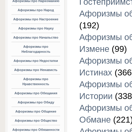
Гостеприимс
Афоризмы про Наркоманию
Афоризмы про Народ
Афоризмы об
Афоризмы про Настроение
(192)
Афоризмы про Науку
Афоризмы о
Афоризмы про Начальство
Измене
(99)
Афоризмы про
Неблагодарность
Афоризмы о
Афоризмы про Недостатки
Истинах
(366
Афоризмы про Ненависть
Афоризмы про
Афоризмы о
Нравственность
Афоризмы про Обещания
Истории
(338
Афоризмы про Обиду
Афоризмы о
Афоризмы про Общение
Обмане
(221
Афоризмы про Общество
Афоризмы о
Афоризмы про Обязанности