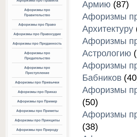
Афоризмы про Правила
Армию
(87)
Афоризмы про
Афоризмы п
Правительство
Афоризмы про Право
Архитектуру
Афоризмы про Правосудие
Афоризмы п
Афоризмы про Преданность
Астрологию
(
Афоризмы про
Предательство
Афоризмы п
Афоризмы про
Преступление
Бабников
(40
Афоризмы про Привычки
Афоризмы пр
Афоризмы про Приказ
(50)
Афоризмы про Пример
Афоризмы про Приметы
Афоризмы п
Афоризмы про Принципы
(38)
Афоризмы про Природу