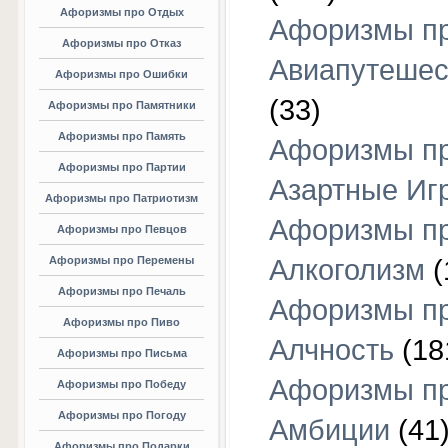
Афоризмы про Отдых
Афоризмы п
Афоризмы про Отказ
Авиапутешес
Афоризмы про Ошибки
(33)
Афоризмы про Памятники
Афоризмы про Память
Афоризмы п
Афоризмы про Партии
Азартные Иг
Афоризмы про Патриотизм
Афоризмы п
Афоризмы про Певцов
Афоризмы про Перемены
Алкоголизм
(
Афоризмы про Печаль
Афоризмы п
Афоризмы про Пиво
Алчность
(18
Афоризмы про Письма
Афоризмы п
Афоризмы про Победу
Афоризмы про Погоду
Амбиции
(41
Афоризмы про Подарки