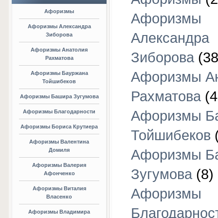
Афоризмы
Афоризмы
Афоризмы Александра
Александра
Зиборова
Афоризмы Анатолия
Зиборова
(38
Рахматова
Афоризмы А
Афоризмы Бауржана
Тойшибеков
Рахматова
(4
Афоризмы Башира Зугумова
Афоризмы Б
Афоризмы Благодарности
Афоризмы Бориса Крутиера
Тойшибеков
Афоризмы Валентина
Домиля
Афоризмы Б
Афоризмы Валерия
Зугумова
(8)
Афонченко
Афоризмы Виталия
Афоризмы
Власенко
Благодарнос
Афоризмы Владимира