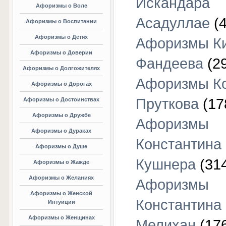
Искандара
Афоризмы о Воле
Асадуллае
(4
Афоризмы о Воспитании
Афоризмы о Детях
Афоризмы К
Афоризмы о Доверии
Фандеева
(29
Афоризмы о Долгожителях
Афоризмы К
Афоризмы о Дорогах
Пруткова
(17
Афоризмы о Достоинствах
Афоризмы о Дружбе
Афоризмы
Афоризмы о Дураках
Константина
Афоризмы о Душе
Кушнера
(31
Афоризмы о Жажде
Афоризмы о Желаниях
Афоризмы
Афоризмы о Женской
Константина
Интуиции
Афоризмы о Женщинах
Мелихан
(17