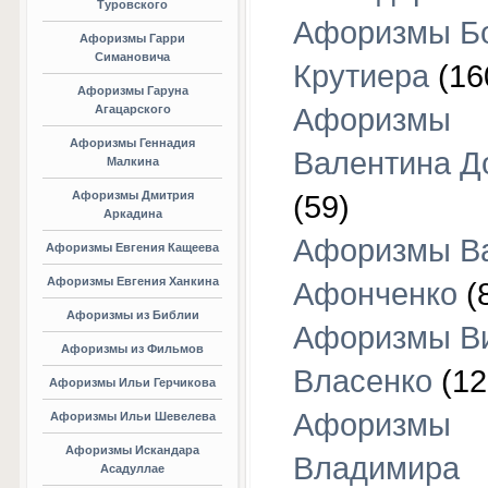
Туровского
Афоризмы Б
Афоризмы Гарри
Симановича
Крутиера
(16
Афоризмы Гаруна
Агацарского
Афоризмы
Афоризмы Геннадия
Валентина Д
Малкина
Афоризмы Дмитрия
(59)
Аркадина
Афоризмы В
Афоризмы Евгения Кащеева
Афоризмы Евгения Ханкина
Афонченко
(
Афоризмы из Библии
Афоризмы В
Афоризмы из Фильмов
Власенко
(12
Афоризмы Ильи Герчикова
Афоризмы
Афоризмы Ильи Шевелева
Афоризмы Искандара
Владимира
Асадуллае