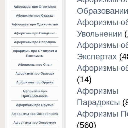
Афоризмы про Огорчения
Образовани
Афоризмы про Одежду
Афоризмы о
Афоризмы про Одиночество
Увольнении
(
Афоризмы про Ожидание
Афоризмы про Операцию
Афоризмы о
Афоризмы про Оптимизм и
Экспертах
(4
Пессимизм
Афоризмы про Опыт
Афоризмы об
Афоризмы про Оратора
(14)
Афоризмы про Ордена
Афоризмы
Афоризмы про
Оригинальность
Парадоксы
(
Афоризмы про Оружие
Афоризмы П
Афоризмы про Оскорбление
(560)
Афоризмы про Остроумие