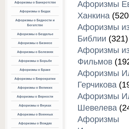
Афоризмы Е
Афоризмы о Банкротстве
Афоризмы о Бедах
Ханкина
(520
Афоризмы о Бедности и
Афоризмы и
Богатстве
Афоризмы о Безделье
Библии
(321)
Афоризмы о Бизнесе
Афоризмы и
Афоризмы о Болезнях
Фильмов
(19
Афоризмы о Борьбе
Афоризмы о Браке
Афоризмы И
Афоризмы о Бюрократии
Герчикова
(1
Афоризмы о Великих
Афоризмы И
Афоризмы о Верности
Шевелева
(2
Афоризмы о Внуках
Афоризмы о Военных
Афоризмы
Афоризмы о Вождях