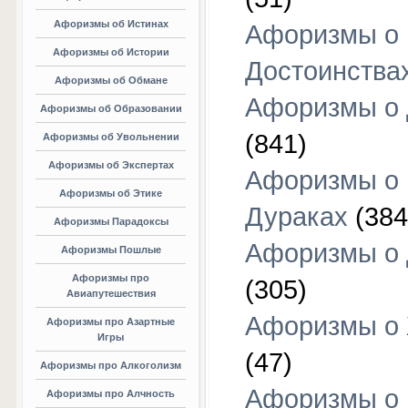
Афоризмы об Истинах
Афоризмы о
Афоризмы об Истории
Достоинства
Афоризмы об Обмане
Афоризмы о
Афоризмы об Образовании
(841)
Афоризмы об Увольнении
Афоризмы об Экспертах
Афоризмы о
Афоризмы об Этике
Дураках
(384
Афоризмы Парадоксы
Афоризмы о
Афоризмы Пошлые
Афоризмы про
(305)
Авиапутешествия
Афоризмы о
Афоризмы про Азартные
Игры
(47)
Афоризмы про Алкоголизм
Афоризмы о
Афоризмы про Алчность