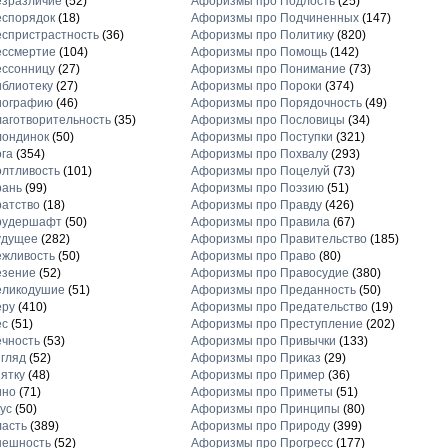
езразличие
(52)
Афоризмы про Подлость
(25)
еспорядок
(18)
Афоризмы про Подчиненных
(147)
спристрастность
(36)
Афоризмы про Политику
(820)
ессмертие
(104)
Афоризмы про Помощь
(142)
ессонницу
(27)
Афоризмы про Понимание
(73)
блиотеку
(27)
Афоризмы про Пороки
(374)
иографию
(46)
Афоризмы про Порядочность
(49)
аготворительность
(35)
Афоризмы про Пословицы
(34)
лондинок
(50)
Афоризмы про Поступки
(321)
га
(354)
Афоризмы про Похвалу
(293)
лтливость
(101)
Афоризмы про Поцелуй
(73)
рань
(99)
Афоризмы про Поэзию
(51)
атство
(18)
Афоризмы про Правду
(426)
рудершафт
(50)
Афоризмы про Правила
(67)
удущее
(282)
Афоризмы про Правительство
(185)
ежливость
(50)
Афоризмы про Право
(80)
езение
(52)
Афоризмы про Правосудие
(380)
еликодушие
(51)
Афоризмы про Преданность
(50)
еру
(410)
Афоризмы про Предательство
(19)
ес
(51)
Афоризмы про Преступление
(202)
чность
(53)
Афоризмы про Привычки
(133)
гляд
(52)
Афоризмы про Приказ
(29)
ятку
(48)
Афоризмы про Пример
(36)
ино
(71)
Афоризмы про Приметы
(51)
ус
(50)
Афоризмы про Принципы
(80)
асть
(389)
Афоризмы про Природу
(399)
нешность
(52)
Афоризмы про Прогресс
(177)