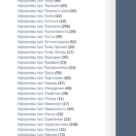
Афоризмы про Тещу
(49)
Афоризмы про Тиранию
(83)
Афоризмы про Тишину и Шум
(33)
Афоризмы про Толпу
(42)
Афоризмы про Толстых
(18)
Афоризмы про Торговлю
(206)
Афоризмы про Торопливость
(39)
Афоризмы про Тосты
(49)
Афоризмы про Тоталитаризм
(52)
Афоризмы про Точку Зрения
(26)
Афоризмы про Точку Опоры
(17)
Афоризмы про Трагедию
(35)
Афоризмы про Трамвай
(23)
Афоризмы про Трезвенников
(24)
Афоризмы про Труса
(56)
Афоризмы про Тщеславие
(60)
Афоризмы про Тюрьму
(47)
Афоризмы про Убеждение
(49)
Афоризмы про Убийство
(39)
Афоризмы про Уборку
(11)
Афоризмы про Уважение
(17)
Афоризмы про Уверенность
(94)
Афоризмы про Угрозу
(16)
Афоризмы про Удивление
(23)
Афоризмы про Удовольствия
(168)
Афоризмы про Украину
(16)
Афоризмы про Умение
(73)