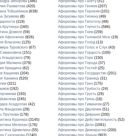
андра Зиборова
(386)
Афоризмы про Газету
(51)
лия Рахматова
(420)
Афоризмы про Гениев
(207)
ана Тойшибеков
(639)
Афоризмы про Героизм
(101)
а Зугумова
(8)
Афоризмы про Гигиену
(49)
дарности
(119)
Афоризмы про Гипотезу
(49)
а Крутиера
(160)
Афоризмы про Глупость
(586)
тина Домиля
(59)
Афоризмы про Гнев
(159)
ия Афонченко
(826)
Афоризмы про Головной Мозг
(19)
ия Власенко
(125)
Афоризмы про Голод
(13)
ира Туровского
(67)
Афоризмы про Голос и Слух
(43)
 Симановича
(151)
Афоризмы про Гордость
(100)
 Агацарского
(79)
Афоризмы про Горе
(150)
дия Малкина
(379)
Афоризмы про Города
(37)
ия Аркадина
(62)
Афоризмы про Гостей
(25)
ия Кащеева
(204)
Афоризмы про Государство
(201)
я Ханкина
(520)
Афоризмы про Границу
(31)
блии
(321)
Афоризмы про Грех
(175)
льмов
(192)
Афоризмы про Грубость
(24)
ерчикова
(193)
Афоризмы про Грусть
(29)
Шевелева
(245)
Афоризмы про Грязь
(16)
дара Асадуллае
(42)
Афоризмы про Гуманизм
(27)
ла Фандеева
(29)
Афоризмы про Двуличие
(51)
ы Пруткова
(178)
Афоризмы про Девушек
(200)
антина Кушнера
(3145)
Афоризмы про Действительность
(52)
антина Мелихан
(176)
Афоризмы про Дело
(1091)
антина Щемелина
(55)
Афоризмы про Демократию
(200)
а Сухорукова
(1240)
Афоризмы про Деньги
(903)