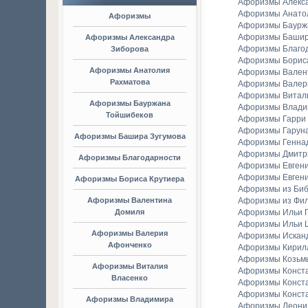
Афоризмы Алекс
Афоризмы Анато
Афоризмы
Афоризмы Баурж
Афоризмы Башир
Афоризмы Александра
Афоризмы Благо
Зиборова
Афоризмы Борис
Афоризмы Анатолия
Афоризмы Вален
Рахматова
Афоризмы Валер
Афоризмы Витал
Афоризмы Бауржана
Афоризмы Владим
Тойшибеков
Афоризмы Гарри
Афоризмы Гаруна
Афоризмы Башира Зугумова
Афоризмы Генна
Афоризмы Дмитр
Афоризмы Благодарности
Афоризмы Евген
Афоризмы Евгени
Афоризмы Бориса Крутиера
Афоризмы из Би
Афоризмы Валентина
Афоризмы из Фи
Домиля
Афоризмы Ильи Г
Афоризмы Ильи 
Афоризмы Валерия
Афоризмы Искан
Афонченко
Афоризмы Кирил
Афоризмы Козьм
Афоризмы Виталия
Афоризмы Конст
Власенко
Афоризмы Конст
Афоризмы Конст
Афоризмы Владимира
Афоризмы Леонид