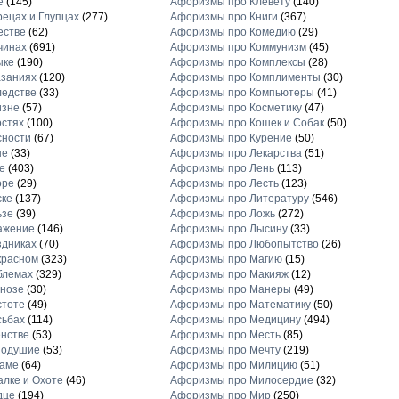
е
(145)
Афоризмы про Клевету
(140)
ецах и Глупцах
(277)
Афоризмы про Книги
(367)
естве
(62)
Афоризмы про Комедию
(29)
чинах
(691)
Афоризмы про Коммунизм
(45)
ыке
(190)
Афоризмы про Комплексы
(28)
заниях
(120)
Афоризмы про Комплименты
(30)
едстве
(33)
Афоризмы про Компьютеры
(41)
изне
(57)
Афоризмы про Косметику
(47)
стях
(100)
Афоризмы про Кошек и Собак
(50)
сности
(67)
Афоризмы про Курение
(50)
не
(33)
Афоризмы про Лекарства
(51)
е
(403)
Афоризмы про Лень
(113)
оре
(29)
Афоризмы про Лесть
(123)
ске
(137)
Афоризмы про Литературу
(546)
ьзе
(39)
Афоризмы про Ложь
(272)
ажение
(146)
Афоризмы про Лысину
(33)
дниках
(70)
Афоризмы про Любопытство
(26)
красном
(323)
Афоризмы про Магию
(15)
блемах
(329)
Афоризмы про Макияж
(12)
нозе
(30)
Афоризмы про Манеры
(49)
стоте
(49)
Афоризмы про Математику
(50)
сьбах
(114)
Афоризмы про Медицину
(494)
нстве
(53)
Афоризмы про Месть
(85)
нодушие
(53)
Афоризмы про Мечту
(219)
ламе
(64)
Афоризмы про Милицию
(51)
лке и Охоте
(46)
Афоризмы про Милосердие
(32)
дце
(194)
Афоризмы про Мир
(250)