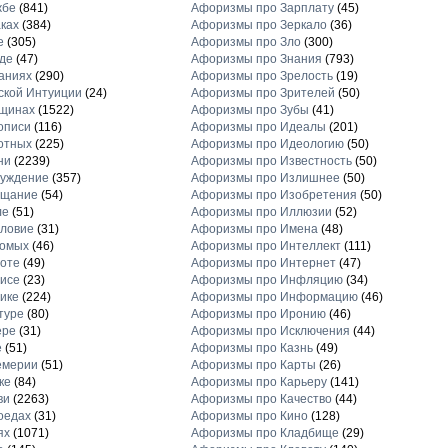
жбе
(841)
Афоризмы про Зарплату
(45)
ках
(384)
Афоризмы про Зеркало
(36)
е
(305)
Афоризмы про Зло
(300)
де
(47)
Афоризмы про Знания
(793)
аниях
(290)
Афоризмы про Зрелость
(19)
кой Интуиции
(24)
Афоризмы про Зрителей
(50)
щинах
(1522)
Афоризмы про Зубы
(41)
описи
(116)
Афоризмы про Идеалы
(201)
отных
(225)
Афоризмы про Идеологию
(50)
ни
(2239)
Афоризмы про Известность
(50)
луждение
(357)
Афоризмы про Излишнее
(50)
ещание
(54)
Афоризмы про Изобретения
(50)
ле
(51)
Афоризмы про Иллюзии
(52)
ловие
(31)
Афоризмы про Имена
(48)
комых
(46)
Афоризмы про Интеллект
(111)
оте
(49)
Афоризмы про Интернет
(47)
исе
(23)
Афоризмы про Инфляцию
(34)
ике
(224)
Афоризмы про Информацию
(46)
туре
(80)
Афоризмы про Иронию
(46)
ере
(31)
Афоризмы про Исключения
(44)
е
(51)
Афоризмы про Казнь
(49)
емерии
(51)
Афоризмы про Карты
(26)
ке
(84)
Афоризмы про Карьеру
(141)
ви
(2263)
Афоризмы про Качество
(44)
оедах
(31)
Афоризмы про Кино
(128)
ях
(1071)
Афоризмы про Кладбище
(29)