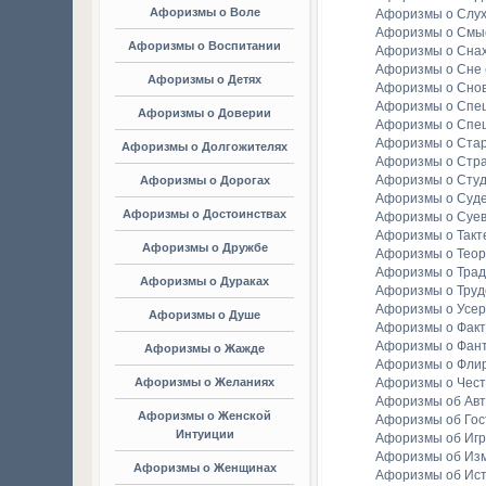
Афоризмы о Воле
Афоризмы о Слу
Афоризмы о Смы
Афоризмы о Воспитании
Афоризмы о Сна
Афоризмы о Сне
Афоризмы о Детях
Афоризмы о Сно
Афоризмы о Спе
Афоризмы о Доверии
Афоризмы о Спе
Афоризмы о Стар
Афоризмы о Долгожителях
Афоризмы о Стр
Афоризмы о Студ
Афоризмы о Дорогах
Афоризмы о Суд
Афоризмы о Достоинствах
Афоризмы о Суе
Афоризмы о Такт
Афоризмы о Дружбе
Афоризмы о Тео
Афоризмы о Тра
Афоризмы о Дураках
Афоризмы о Труд
Афоризмы о Усе
Афоризмы о Душе
Афоризмы о Факт
Афоризмы о Фан
Афоризмы о Жажде
Афоризмы о Фли
Афоризмы о Желаниях
Афоризмы о Чест
Афоризмы об Ав
Афоризмы о Женской
Афоризмы об Гос
Интуиции
Афоризмы об Игр
Афоризмы об Из
Афоризмы о Женщинах
Афоризмы об Ис