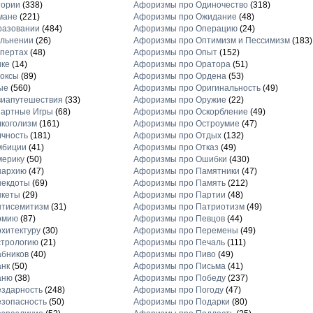
тории
(338)
Афоризмы про Одиночество
(318)
мане
(221)
Афоризмы про Ожидание
(48)
разовании
(484)
Афоризмы про Операцию
(24)
льнении
(26)
Афоризмы про Оптимизм и Пессимизм
(183)
пертах
(48)
Афоризмы про Опыт
(152)
ике
(14)
Афоризмы про Оратора
(51)
оксы
(89)
Афоризмы про Ордена
(53)
ые
(560)
Афоризмы про Оригинальность
(49)
виапутешествия
(33)
Афоризмы про Оружие
(22)
зартные Игры
(68)
Афоризмы про Оскорбление
(49)
коголизм
(161)
Афоризмы про Остроумие
(47)
чность
(181)
Афоризмы про Отдых
(132)
мбиции
(41)
Афоризмы про Отказ
(49)
мерику
(50)
Афоризмы про Ошибки
(430)
нархию
(47)
Афоризмы про Памятники
(47)
некдоты
(69)
Афоризмы про Память
(212)
нкеты
(29)
Афоризмы про Партии
(48)
нтисемитизм
(31)
Афоризмы про Патриотизм
(49)
рмию
(87)
Афоризмы про Певцов
(44)
хитектуру
(30)
Афоризмы про Перемены
(49)
стрологию
(21)
Афоризмы про Печаль
(111)
бников
(40)
Афоризмы про Пиво
(49)
анк
(50)
Афоризмы про Письма
(41)
аню
(38)
Афоризмы про Победу
(237)
здарность
(248)
Афоризмы про Погоду
(47)
зопасность
(50)
Афоризмы про Подарки
(80)