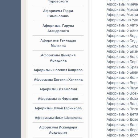
Туровского
Афоризмы Минче
Афоризмы Михаи
Афоризмы Гарри
Афоризмы Михаи
Симановича
Афоризмы на Уда
Афоризмы о Авто
Афоризмы Гаруна
Афоризмы о Банк
Агацарского
Афоризмы о Бед
Афоризмы Геннадия
Афоризмы о Бедн
Малкина
Афоризмы о Без
Афоризмы о Биз
Афоризмы Дмитрия
Афоризмы о Бол
Аркадина
Афоризмы о Бор
Афоризмы о Брак
Афоризмы Евгения Кащеева
Афоризмы о Бюр
Афоризмы о Вели
Афоризмы Евгения Ханкина
Афоризмы о Вер
Афоризмы о Внук
Афоризмы из Библии
Афоризмы о Вое
Афоризмы о Вож
Афоризмы из Фильмов
Афоризмы о Вол
Афоризмы Ильи Герчикова
Афоризмы о Вос
Афоризмы о Детя
Афоризмы Ильи Шевелева
Афоризмы о Дов
Афоризмы о Долг
Афоризмы Искандара
Афоризмы о Доро
Асадуллае
Афоризмы о Дост