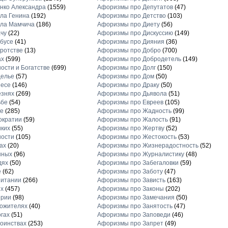
нко Александра
(1559)
Афоризмы про Депутатов
(47)
ла Генина
(192)
Афоризмы про Детство
(103)
ла Мамчича
(186)
Афоризмы про Диету
(56)
чу
(22)
Афоризмы про Дискуссию
(149)
бусе
(41)
Афоризмы про Дияния
(36)
ротстве
(13)
Афоризмы про Добро
(700)
ах
(599)
Афоризмы про Добродетель
(149)
ости и Богатстве
(699)
Афоризмы про Долг
(150)
делье
(57)
Афоризмы про Дом
(50)
несе
(146)
Афоризмы про Драку
(50)
езнях
(269)
Афоризмы про Дьявола
(51)
ьбе
(54)
Афоризмы про Евреев
(105)
е
(285)
Афоризмы про Жадность
(99)
ократии
(59)
Афоризмы про Жалость
(91)
ких
(55)
Афоризмы про Жертву
(52)
ности
(105)
Афоризмы про Жестокость
(53)
ах
(20)
Афоризмы про Жизнерадостность
(52)
нных
(96)
Афоризмы про Журналистику
(48)
дях
(50)
Афоризмы про Забегаловки
(59)
е
(62)
Афоризмы про Заботу
(47)
питании
(266)
Афоризмы про Зависть
(163)
х
(457)
Афоризмы про Законы
(202)
ерии
(98)
Афоризмы про Замечания
(50)
ожителях
(40)
Афоризмы про Занятость
(47)
гах
(51)
Афоризмы про Заповеди
(46)
оинствах
(253)
Афоризмы про Запрет
(49)