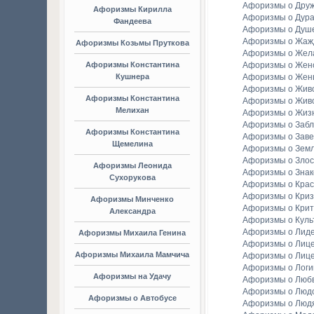
Афоризмы о Дру
Афоризмы Кирилла
Афоризмы о Дура
Фандеева
Афоризмы о Душ
Афоризмы о Жаж
Афоризмы Козьмы Пруткова
Афоризмы о Жел
Афоризмы Константина
Афоризмы о Женс
Кушнера
Афоризмы о Жен
Афоризмы о Жив
Афоризмы Константина
Афоризмы о Жив
Мелихан
Афоризмы о Жиз
Афоризмы о Заб
Афоризмы Константина
Афоризмы о Зав
Щемелина
Афоризмы о Зем
Афоризмы о Злос
Афоризмы Леонида
Афоризмы о Зна
Сухорукова
Афоризмы о Крас
Афоризмы о Криз
Афоризмы Минченко
Афоризмы о Крит
Александра
Афоризмы о Куль
Афоризмы о Лид
Афоризмы Михаила Генина
Афоризмы о Лиц
Афоризмы Михаила Мамчича
Афоризмы о Лиц
Афоризмы о Логи
Афоризмы на Удачу
Афоризмы о Люб
Афоризмы о Люд
Афоризмы о Автобусе
Афоризмы о Люд