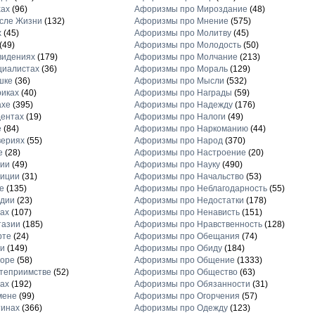
хах
(96)
Афоризмы про Мироздание
(48)
сле Жизни
(132)
Афоризмы про Мнение
(575)
х
(45)
Афоризмы про Молитву
(45)
(49)
Афоризмы про Молодость
(50)
видениях
(179)
Афоризмы про Молчание
(213)
циалистах
(36)
Афоризмы про Мораль
(129)
шке
(36)
Афоризмы про Мысли
(532)
иках
(40)
Афоризмы про Награды
(59)
ахе
(395)
Афоризмы про Надежду
(176)
ентах
(19)
Афоризмы про Налоги
(49)
е
(84)
Афоризмы про Наркоманию
(44)
вериях
(55)
Афоризмы про Народ
(370)
е
(28)
Афоризмы про Настроение
(20)
рии
(49)
Афоризмы про Науку
(490)
диции
(31)
Афоризмы про Начальство
(53)
е
(135)
Афоризмы про Неблагодарность
(55)
рдии
(23)
Афоризмы про Недостатки
(178)
ах
(107)
Афоризмы про Ненависть
(151)
тазии
(185)
Афоризмы про Нравственность
(128)
рте
(24)
Афоризмы про Обещания
(74)
и
(149)
Афоризмы про Обиду
(184)
торе
(58)
Афоризмы про Общение
(1333)
теприимстве
(52)
Афоризмы про Общество
(63)
ах
(192)
Афоризмы про Обязанности
(31)
мене
(99)
Афоризмы про Огорчения
(57)
тинах
(366)
Афоризмы про Одежду
(123)