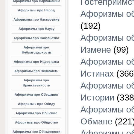
Гостеприимс
Афоризмы про Наркоманию
Афоризмы про Народ
Афоризмы об
Афоризмы про Настроение
(192)
Афоризмы про Науку
Афоризмы о
Афоризмы про Начальство
Измене
(99)
Афоризмы про
Неблагодарность
Афоризмы о
Афоризмы про Недостатки
Истинах
(366
Афоризмы про Ненависть
Афоризмы про
Афоризмы о
Нравственность
Афоризмы про Обещания
Истории
(338
Афоризмы про Обиду
Афоризмы о
Афоризмы про Общение
Обмане
(221
Афоризмы про Общество
Афоризмы о
Афоризмы про Обязанности