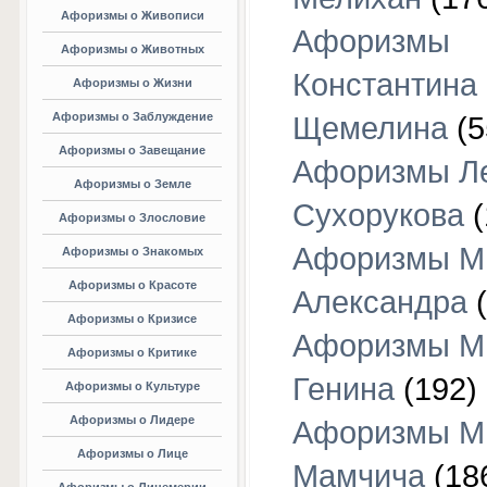
Афоризмы о Живописи
Афоризмы
Афоризмы о Животных
Константина
Афоризмы о Жизни
Афоризмы о Заблуждение
Щемелина
(5
Афоризмы о Завещание
Афоризмы Л
Афоризмы о Земле
Сухорукова
(
Афоризмы о Злословие
Афоризмы М
Афоризмы о Знакомых
Афоризмы о Красоте
Александра
(
Афоризмы о Кризисе
Афоризмы М
Афоризмы о Критике
Генина
(192)
Афоризмы о Культуре
Афоризмы о Лидере
Афоризмы М
Афоризмы о Лице
Мамчича
(18