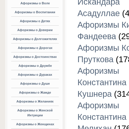
Искандара
Афоризмы о Воле
Асадуллае
(4
Афоризмы о Воспитании
Афоризмы о Детях
Афоризмы К
Афоризмы о Доверии
Фандеева
(29
Афоризмы о Долгожителях
Афоризмы К
Афоризмы о Дорогах
Пруткова
(17
Афоризмы о Достоинствах
Афоризмы о Дружбе
Афоризмы
Афоризмы о Дураках
Константина
Афоризмы о Душе
Кушнера
(31
Афоризмы о Жажде
Афоризмы о Желаниях
Афоризмы
Афоризмы о Женской
Константина
Интуиции
Афоризмы о Женщинах
Мелихан
(17