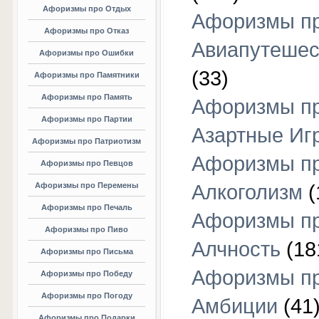
Афоризмы про Отдых
Афоризмы п
Афоризмы про Отказ
Авиапутешес
Афоризмы про Ошибки
(33)
Афоризмы про Памятники
Афоризмы про Память
Афоризмы п
Афоризмы про Партии
Азартные Иг
Афоризмы про Патриотизм
Афоризмы п
Афоризмы про Певцов
Афоризмы про Перемены
Алкоголизм
(
Афоризмы про Печаль
Афоризмы п
Афоризмы про Пиво
Алчность
(18
Афоризмы про Письма
Афоризмы п
Афоризмы про Победу
Афоризмы про Погоду
Амбиции
(41
Афоризмы про Подарки