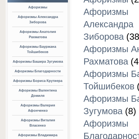
Афоризмы
Афоризмы
Афоризмы Александра
Александра
Зиборова
Афоризмы Анатолия
Зиборова
(38
Рахматова
Афоризмы А
Афоризмы Бауржана
Тойшибеков
Рахматова
(4
Афоризмы Башира Зугумова
Афоризмы Б
Афоризмы Благодарности
Афоризмы Бориса Крутиера
Тойшибеков
Афоризмы Валентина
Домиля
Афоризмы Б
Афоризмы Валерия
Зугумова
(8)
Афонченко
Афоризмы Виталия
Афоризмы
Власенко
Благодарнос
Афоризмы Владимира