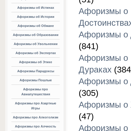
Афоризмы об Истинах
Афоризмы о
Афоризмы об Истории
Достоинства
Афоризмы об Обмане
Афоризмы о
Афоризмы об Образовании
(841)
Афоризмы об Увольнении
Афоризмы об Экспертах
Афоризмы о
Афоризмы об Этике
Дураках
(384
Афоризмы Парадоксы
Афоризмы о
Афоризмы Пошлые
Афоризмы про
(305)
Авиапутешествия
Афоризмы о
Афоризмы про Азартные
Игры
(47)
Афоризмы про Алкоголизм
Афоризмы о
Афоризмы про Алчность