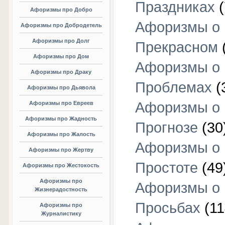
Праздниках
(
Афоризмы про Добро
Афоризмы о
Афоризмы про Добродетель
Афоризмы про Долг
Прекрасном
Афоризмы про Дом
Афоризмы о
Афоризмы про Драку
Проблемах
(
Афоризмы про Дьявола
Афоризмы о
Афоризмы про Евреев
Афоризмы про Жадность
Прогнозе
(30
Афоризмы про Жалость
Афоризмы о
Афоризмы про Жертву
Простоте
(49
Афоризмы про Жестокость
Афоризмы про
Афоризмы о
Жизнерадостность
Просьбах
(11
Афоризмы про
Журналистику