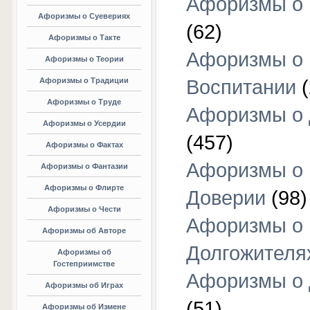
Афоризмы о 
Афоризмы о Суевериях
(62)
Афоризмы о Такте
Афоризмы о
Афоризмы о Теории
Афоризмы о Традиции
Воспитании
(
Афоризмы о Труде
Афоризмы о 
Афоризмы о Усердии
(457)
Афоризмы о Фактах
Афоризмы о
Афоризмы о Фантазии
Афоризмы о Флирте
Доверии
(98)
Афоризмы о Чести
Афоризмы о
Афоризмы об Авторе
Долгожителя
Афоризмы об
Гостеприимстве
Афоризмы о 
Афоризмы об Играх
(51)
Афоризмы об Измене