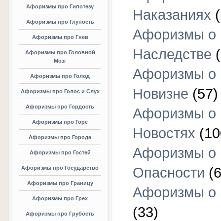
Афоризмы про Гипотезу
Наказаниях
(
Афоризмы про Глупость
Афоризмы о
Афоризмы про Гнев
Наследстве
(
Афоризмы про Головной
Мозг
Афоризмы о
Афоризмы про Голод
Новизне
(57)
Афоризмы про Голос и Слух
Афоризмы про Гордость
Афоризмы о
Афоризмы про Горе
Новостях
(10
Афоризмы про Города
Афоризмы о
Афоризмы про Гостей
Афоризмы про Государство
Опасности
(6
Афоризмы про Границу
Афоризмы о
Афоризмы про Грех
(33)
Афоризмы про Грубость