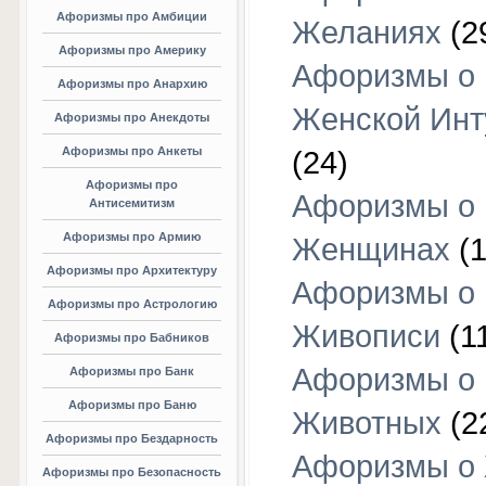
Афоризмы про Амбиции
Желаниях
(2
Афоризмы про Америку
Афоризмы о
Афоризмы про Анархию
Женской Инт
Афоризмы про Анекдоты
Афоризмы про Анкеты
(24)
Афоризмы про
Афоризмы о
Антисемитизм
Афоризмы про Армию
Женщинах
(1
Афоризмы про Архитектуру
Афоризмы о
Афоризмы про Астрологию
Живописи
(1
Афоризмы про Бабников
Афоризмы о
Афоризмы про Банк
Афоризмы про Баню
Животных
(2
Афоризмы про Бездарность
Афоризмы о
Афоризмы про Безопасность