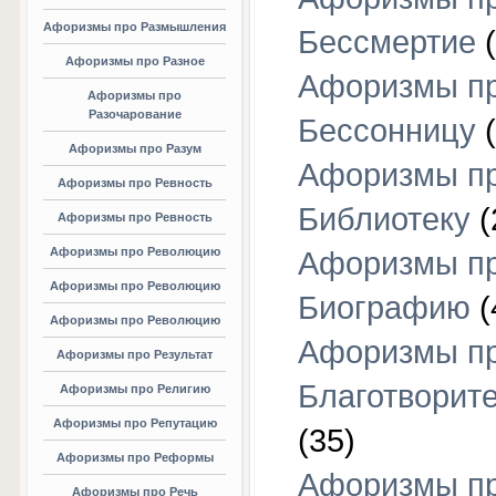
Афоризмы про Размышления
Бессмертие
(
Афоризмы про Разное
Афоризмы п
Афоризмы про
Разочарование
Бессонницу
(
Афоризмы про Разум
Афоризмы п
Афоризмы про Ревность
Библиотеку
(
Афоризмы про Ревность
Афоризмы про Революцию
Афоризмы п
Афоризмы про Революцию
Биографию
(
Афоризмы про Революцию
Афоризмы п
Афоризмы про Результат
Благотворит
Афоризмы про Религию
Афоризмы про Репутацию
(35)
Афоризмы про Реформы
Афоризмы п
Афоризмы про Речь