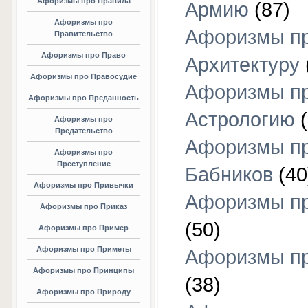
Афоризмы про Правила
Армию
(87)
Афоризмы про
Афоризмы п
Правительство
Афоризмы про Право
Архитектуру
Афоризмы про Правосудие
Афоризмы п
Афоризмы про Преданность
Астрологию
(
Афоризмы про
Предательство
Афоризмы п
Афоризмы про
Преступление
Бабников
(40
Афоризмы про Привычки
Афоризмы пр
Афоризмы про Приказ
(50)
Афоризмы про Пример
Афоризмы про Приметы
Афоризмы п
Афоризмы про Принципы
(38)
Афоризмы про Природу