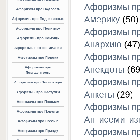
Афоризмы п
Афоризмы про Подлость
Америку
(50)
Афоризмы про Подчиненных
Афоризмы про Политику
Афоризмы п
Афоризмы про Помощь
Анархию
(47
Афоризмы про Понимание
Афоризмы п
Афоризмы про Пороки
Анекдоты
(69
Афоризмы про
Порядочность
Афоризмы п
Афоризмы про Пословицы
Анкеты
(29)
Афоризмы про Поступки
Афоризмы про Похвалу
Афоризмы п
Афоризмы про Поцелуй
Антисемитиз
Афоризмы про Поэзию
Афоризмы п
Афоризмы про Правду