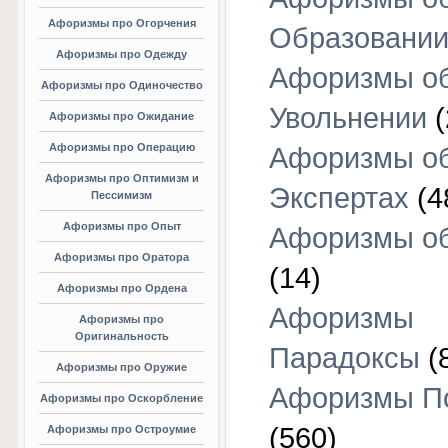
Афоризмы про Огорчения
Образовани
Афоризмы про Одежду
Афоризмы о
Афоризмы про Одиночество
Увольнении
(
Афоризмы про Ожидание
Афоризмы про Операцию
Афоризмы о
Афоризмы про Оптимизм и
Экспертах
(4
Пессимизм
Афоризмы про Опыт
Афоризмы об
Афоризмы про Оратора
(14)
Афоризмы про Ордена
Афоризмы
Афоризмы про
Оригинальность
Парадоксы
(
Афоризмы про Оружие
Афоризмы П
Афоризмы про Оскорбление
(560)
Афоризмы про Остроумие