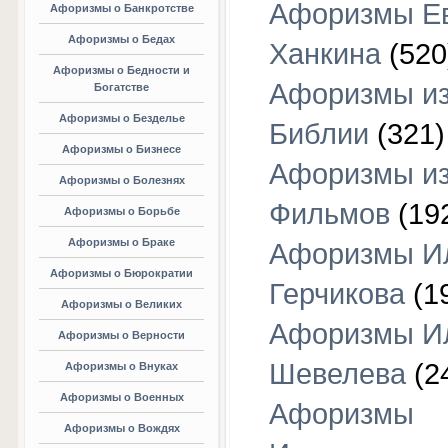
Афоризмы Е
Афоризмы о Банкротстве
Афоризмы о Бедах
Ханкина
(520
Афоризмы о Бедности и
Афоризмы и
Богатстве
Афоризмы о Безделье
Библии
(321)
Афоризмы о Бизнесе
Афоризмы и
Афоризмы о Болезнях
Фильмов
(19
Афоризмы о Борьбе
Афоризмы о Браке
Афоризмы И
Афоризмы о Бюрократии
Герчикова
(1
Афоризмы о Великих
Афоризмы И
Афоризмы о Верности
Шевелева
(2
Афоризмы о Внуках
Афоризмы о Военных
Афоризмы
Афоризмы о Вождях