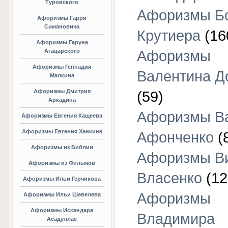
Туровского
Афоризмы Б
Афоризмы Гарри
Симановича
Крутиера
(16
Афоризмы Гаруна
Агацарского
Афоризмы
Афоризмы Геннадия
Валентина Д
Малкина
Афоризмы Дмитрия
(59)
Аркадина
Афоризмы В
Афоризмы Евгения Кащеева
Афоризмы Евгения Ханкина
Афонченко
(
Афоризмы из Библии
Афоризмы В
Афоризмы из Фильмов
Власенко
(12
Афоризмы Ильи Герчикова
Афоризмы
Афоризмы Ильи Шевелева
Афоризмы Искандара
Владимира
Асадуллае