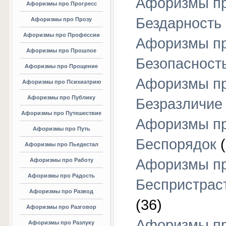
Афоризмы п
Афоризмы про Прогресс
Бездарность
Афоризмы про Прозу
Афоризмы про Профессии
Афоризмы п
Афоризмы про Прошлое
Безопасност
Афоризмы про Прощение
Афоризмы п
Афоризмы про Психиатрию
Афоризмы про Публику
Безразличие
Афоризмы про Путешествие
Афоризмы п
Афоризмы про Путь
Беспорядок
(
Афоризмы про Пьедестал
Афоризмы п
Афоризмы про Работу
Афоризмы про Радость
Беспристрас
Афоризмы про Развод
(36)
Афоризмы про Разговор
Афоризмы п
Афоризмы про Разлуку