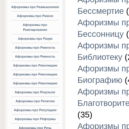
Афоризмы про Размышления
Бессмертие
(
Афоризмы про Разное
Афоризмы п
Афоризмы про
Разочарование
Бессонницу
(
Афоризмы про Разум
Афоризмы п
Афоризмы про Ревность
Библиотеку
(
Афоризмы про Ревность
Афоризмы про Революцию
Афоризмы п
Афоризмы про Революцию
Биографию
(
Афоризмы про Революцию
Афоризмы п
Афоризмы про Результат
Благотворит
Афоризмы про Религию
Афоризмы про Репутацию
(35)
Афоризмы про Реформы
Афоризмы п
Афоризмы про Речь