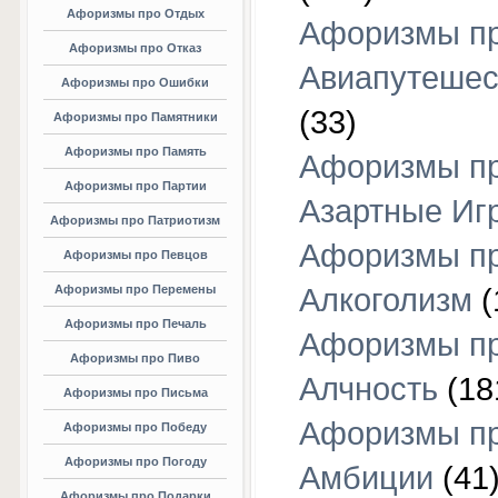
Афоризмы про Отдых
Афоризмы п
Афоризмы про Отказ
Авиапутешес
Афоризмы про Ошибки
(33)
Афоризмы про Памятники
Афоризмы про Память
Афоризмы п
Афоризмы про Партии
Азартные Иг
Афоризмы про Патриотизм
Афоризмы п
Афоризмы про Певцов
Афоризмы про Перемены
Алкоголизм
(
Афоризмы про Печаль
Афоризмы п
Афоризмы про Пиво
Алчность
(18
Афоризмы про Письма
Афоризмы п
Афоризмы про Победу
Афоризмы про Погоду
Амбиции
(41
Афоризмы про Подарки