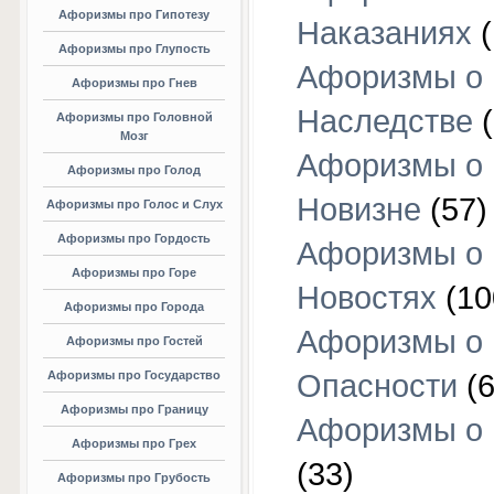
Афоризмы про Гипотезу
Наказаниях
(
Афоризмы про Глупость
Афоризмы о
Афоризмы про Гнев
Наследстве
(
Афоризмы про Головной
Мозг
Афоризмы о
Афоризмы про Голод
Новизне
(57)
Афоризмы про Голос и Слух
Афоризмы про Гордость
Афоризмы о
Афоризмы про Горе
Новостях
(10
Афоризмы про Города
Афоризмы о
Афоризмы про Гостей
Афоризмы про Государство
Опасности
(6
Афоризмы про Границу
Афоризмы о
Афоризмы про Грех
(33)
Афоризмы про Грубость