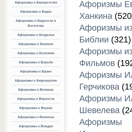
Афоризмы Е
Афоризмы о Банкротстве
Афоризмы о Бедах
Ханкина
(520
Афоризмы о Бедности и
Афоризмы и
Богатстве
Афоризмы о Безделье
Библии
(321)
Афоризмы о Бизнесе
Афоризмы и
Афоризмы о Болезнях
Фильмов
(19
Афоризмы о Борьбе
Афоризмы о Браке
Афоризмы И
Афоризмы о Бюрократии
Герчикова
(1
Афоризмы о Великих
Афоризмы И
Афоризмы о Верности
Шевелева
(2
Афоризмы о Внуках
Афоризмы о Военных
Афоризмы
Афоризмы о Вождях