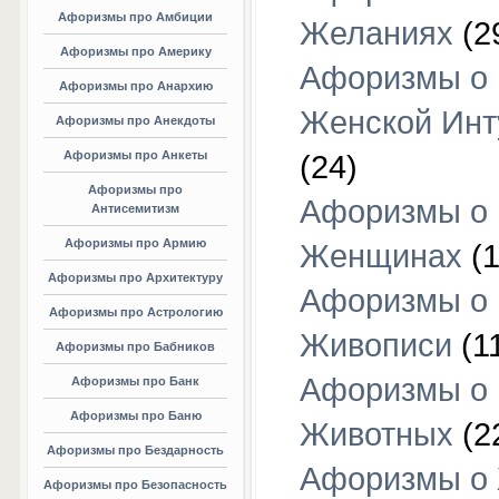
Афоризмы про Амбиции
Желаниях
(2
Афоризмы про Америку
Афоризмы о
Афоризмы про Анархию
Женской Инт
Афоризмы про Анекдоты
Афоризмы про Анкеты
(24)
Афоризмы про
Афоризмы о
Антисемитизм
Афоризмы про Армию
Женщинах
(1
Афоризмы про Архитектуру
Афоризмы о
Афоризмы про Астрологию
Живописи
(1
Афоризмы про Бабников
Афоризмы о
Афоризмы про Банк
Афоризмы про Баню
Животных
(2
Афоризмы про Бездарность
Афоризмы о
Афоризмы про Безопасность