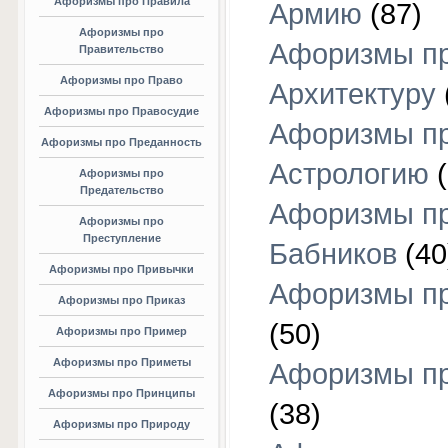
Афоризмы про Правила
Армию
(87)
Афоризмы про
Афоризмы п
Правительство
Афоризмы про Право
Архитектуру
Афоризмы про Правосудие
Афоризмы п
Афоризмы про Преданность
Астрологию
(
Афоризмы про
Предательство
Афоризмы п
Афоризмы про
Преступление
Бабников
(40
Афоризмы про Привычки
Афоризмы пр
Афоризмы про Приказ
(50)
Афоризмы про Пример
Афоризмы про Приметы
Афоризмы п
Афоризмы про Принципы
(38)
Афоризмы про Природу