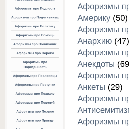
Афоризмы п
Афоризмы про Подлость
Америку
(50)
Афоризмы про Подчиненных
Афоризмы про Политику
Афоризмы п
Афоризмы про Помощь
Анархию
(47
Афоризмы про Понимание
Афоризмы п
Афоризмы про Пороки
Анекдоты
(69
Афоризмы про
Порядочность
Афоризмы п
Афоризмы про Пословицы
Анкеты
(29)
Афоризмы про Поступки
Афоризмы про Похвалу
Афоризмы п
Афоризмы про Поцелуй
Антисемитиз
Афоризмы про Поэзию
Афоризмы п
Афоризмы про Правду