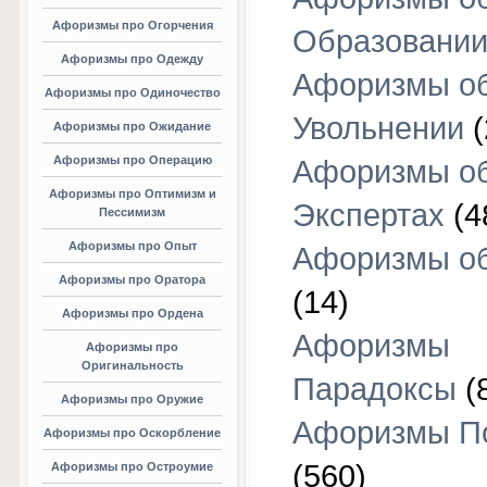
Афоризмы про Огорчения
Образовани
Афоризмы про Одежду
Афоризмы о
Афоризмы про Одиночество
Увольнении
(
Афоризмы про Ожидание
Афоризмы про Операцию
Афоризмы о
Афоризмы про Оптимизм и
Экспертах
(4
Пессимизм
Афоризмы про Опыт
Афоризмы об
Афоризмы про Оратора
(14)
Афоризмы про Ордена
Афоризмы
Афоризмы про
Оригинальность
Парадоксы
(
Афоризмы про Оружие
Афоризмы П
Афоризмы про Оскорбление
(560)
Афоризмы про Остроумие