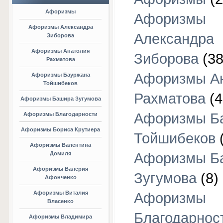
Афоризмы
Афоризмы
Афоризмы Александра
Александра
Зиборова
Афоризмы Анатолия
Зиборова
(38
Рахматова
Афоризмы А
Афоризмы Бауржана
Тойшибеков
Рахматова
(4
Афоризмы Башира Зугумова
Афоризмы Б
Афоризмы Благодарности
Афоризмы Бориса Крутиера
Тойшибеков
Афоризмы Валентина
Домиля
Афоризмы Б
Афоризмы Валерия
Зугумова
(8)
Афонченко
Афоризмы Виталия
Афоризмы
Власенко
Благодарнос
Афоризмы Владимира