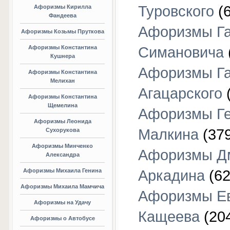
Туровского
(6
Афоризмы Кирилла
Фандеева
Афоризмы Г
Афоризмы Козьмы Пруткова
Афоризмы Константина
Симановича
Кушнера
Афоризмы Г
Афоризмы Константина
Мелихан
Агацарского
(
Афоризмы Константина
Щемелина
Афоризмы Г
Афоризмы Леонида
Малкина
(379
Сухорукова
Афоризмы Минченко
Афоризмы Д
Александра
Афоризмы Михаила Генина
Аркадина
(62
Афоризмы Михаила Мамчича
Афоризмы Е
Афоризмы на Удачу
Кащеева
(20
Афоризмы о Автобусе