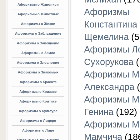
Афоризмы о Живописи
Афоризмы
Афоризмы о Животных
Константина
Афоризмы о Жизни
Афоризмы о Заблуждение
Щемелина
(5
Афоризмы о Завещание
Афоризмы Л
Афоризмы о Земле
Сухорукова
(
Афоризмы о Злословие
Афоризмы М
Афоризмы о Знакомых
Афоризмы о Красоте
Александра
(
Афоризмы о Кризисе
Афоризмы М
Афоризмы о Критике
Генина
(192)
Афоризмы о Культуре
Афоризмы о Лидере
Афоризмы М
Афоризмы о Лице
Мамчича
(18