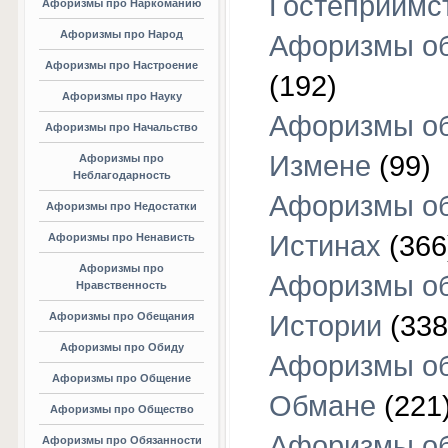
Гостеприимс
Афоризмы про Наркоманию
Афоризмы про Народ
Афоризмы об
Афоризмы про Настроение
(192)
Афоризмы про Науку
Афоризмы о
Афоризмы про Начальство
Измене
(99)
Афоризмы про
Неблагодарность
Афоризмы о
Афоризмы про Недостатки
Истинах
(366
Афоризмы про Ненависть
Афоризмы про
Афоризмы о
Нравственность
Афоризмы про Обещания
Истории
(338
Афоризмы про Обиду
Афоризмы о
Афоризмы про Общение
Обмане
(221
Афоризмы про Общество
Афоризмы о
Афоризмы про Обязанности