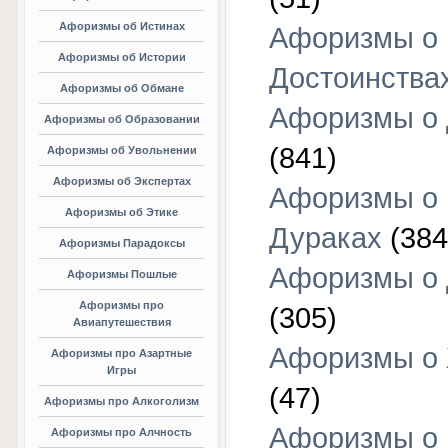
Афоризмы об Истинах
Афоризмы о
Афоризмы об Истории
Достоинства
Афоризмы об Обмане
Афоризмы о
Афоризмы об Образовании
(841)
Афоризмы об Увольнении
Афоризмы об Экспертах
Афоризмы о
Афоризмы об Этике
Дураках
(384
Афоризмы Парадоксы
Афоризмы о
Афоризмы Пошлые
Афоризмы про
(305)
Авиапутешествия
Афоризмы о
Афоризмы про Азартные
Игры
(47)
Афоризмы про Алкоголизм
Афоризмы о
Афоризмы про Алчность