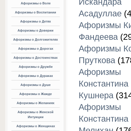
Искандара
Афоризмы о Воле
Асадуллае
(4
Афоризмы о Воспитании
Афоризмы о Детях
Афоризмы К
Афоризмы о Доверии
Фандеева
(29
Афоризмы о Долгожителях
Афоризмы К
Афоризмы о Дорогах
Пруткова
(17
Афоризмы о Достоинствах
Афоризмы о Дружбе
Афоризмы
Афоризмы о Дураках
Константина
Афоризмы о Душе
Кушнера
(31
Афоризмы о Жажде
Афоризмы о Желаниях
Афоризмы
Афоризмы о Женской
Константина
Интуиции
Афоризмы о Женщинах
Мелихан
(17