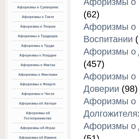
Афоризмы о 
Афоризмы о Суевериях
(62)
Афоризмы о Такте
Афоризмы о
Афоризмы о Теории
Афоризмы о Традиции
Воспитании
(
Афоризмы о Труде
Афоризмы о 
Афоризмы о Усердии
(457)
Афоризмы о Фактах
Афоризмы о
Афоризмы о Фантазии
Афоризмы о Флирте
Доверии
(98)
Афоризмы о Чести
Афоризмы о
Афоризмы об Авторе
Долгожителя
Афоризмы об
Гостеприимстве
Афоризмы о 
Афоризмы об Играх
(51)
Афоризмы об Измене