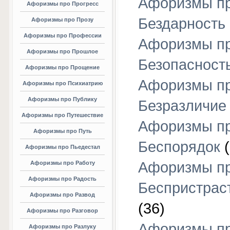
Афоризмы п
Афоризмы про Прогресс
Бездарность
Афоризмы про Прозу
Афоризмы про Профессии
Афоризмы п
Афоризмы про Прошлое
Безопасност
Афоризмы про Прощение
Афоризмы п
Афоризмы про Психиатрию
Афоризмы про Публику
Безразличие
Афоризмы про Путешествие
Афоризмы п
Афоризмы про Путь
Беспорядок
(
Афоризмы про Пьедестал
Афоризмы п
Афоризмы про Работу
Афоризмы про Радость
Беспристрас
Афоризмы про Развод
(36)
Афоризмы про Разговор
Афоризмы п
Афоризмы про Разлуку