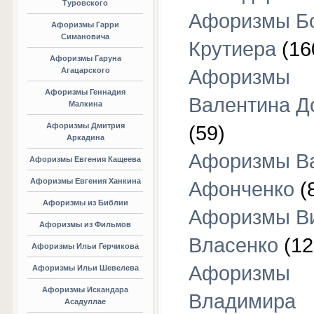
Туровского
Афоризмы Б
Афоризмы Гарри
Симановича
Крутиера
(16
Афоризмы Гаруна
Агацарского
Афоризмы
Афоризмы Геннадия
Валентина Д
Малкина
Афоризмы Дмитрия
(59)
Аркадина
Афоризмы В
Афоризмы Евгения Кащеева
Афоризмы Евгения Ханкина
Афонченко
(
Афоризмы из Библии
Афоризмы В
Афоризмы из Фильмов
Власенко
(12
Афоризмы Ильи Герчикова
Афоризмы
Афоризмы Ильи Шевелева
Афоризмы Искандара
Владимира
Асадуллае