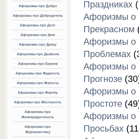
Праздниках
(
Афоризмы про Добро
Афоризмы о
Афоризмы про Добродетель
Афоризмы про Долг
Прекрасном
Афоризмы про Дом
Афоризмы о
Афоризмы про Драку
Проблемах
(
Афоризмы про Дьявола
Афоризмы о
Афоризмы про Евреев
Афоризмы про Жадность
Прогнозе
(30
Афоризмы про Жалость
Афоризмы о
Афоризмы про Жертву
Простоте
(49
Афоризмы про Жестокость
Афоризмы про
Афоризмы о
Жизнерадостность
Просьбах
(11
Афоризмы про
Журналистику