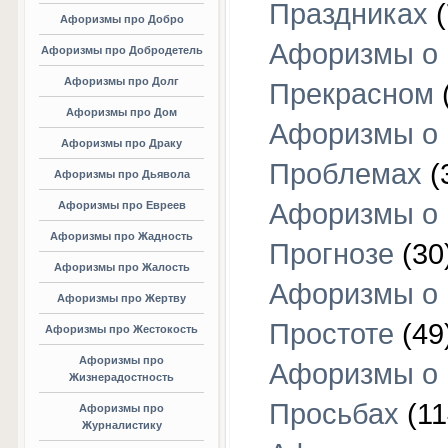
Праздниках
(
Афоризмы про Добро
Афоризмы о
Афоризмы про Добродетель
Афоризмы про Долг
Прекрасном
Афоризмы про Дом
Афоризмы о
Афоризмы про Драку
Проблемах
(
Афоризмы про Дьявола
Афоризмы о
Афоризмы про Евреев
Афоризмы про Жадность
Прогнозе
(30
Афоризмы про Жалость
Афоризмы о
Афоризмы про Жертву
Простоте
(49
Афоризмы про Жестокость
Афоризмы про
Афоризмы о
Жизнерадостность
Просьбах
(11
Афоризмы про
Журналистику