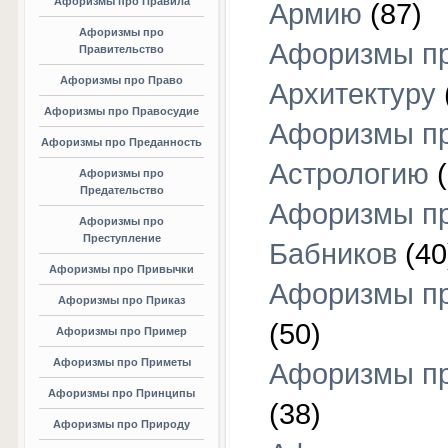
Афоризмы про Правила
Армию
(87)
Афоризмы про
Афоризмы п
Правительство
Афоризмы про Право
Архитектуру
Афоризмы про Правосудие
Афоризмы п
Афоризмы про Преданность
Астрологию
(
Афоризмы про
Предательство
Афоризмы п
Афоризмы про
Преступление
Бабников
(40
Афоризмы про Привычки
Афоризмы пр
Афоризмы про Приказ
(50)
Афоризмы про Пример
Афоризмы про Приметы
Афоризмы п
Афоризмы про Принципы
(38)
Афоризмы про Природу