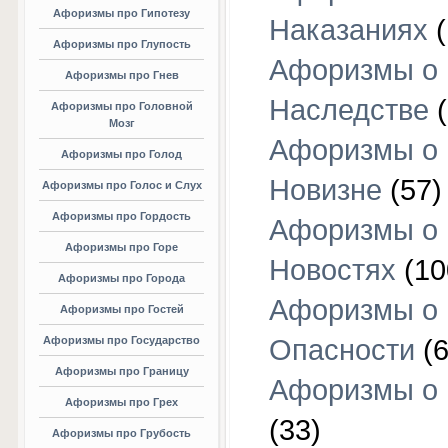
Афоризмы про Гипотезу
Наказаниях
(
Афоризмы про Глупость
Афоризмы о
Афоризмы про Гнев
Наследстве
(
Афоризмы про Головной
Мозг
Афоризмы о
Афоризмы про Голод
Новизне
(57)
Афоризмы про Голос и Слух
Афоризмы про Гордость
Афоризмы о
Афоризмы про Горе
Новостях
(10
Афоризмы про Города
Афоризмы о
Афоризмы про Гостей
Афоризмы про Государство
Опасности
(6
Афоризмы про Границу
Афоризмы о
Афоризмы про Грех
(33)
Афоризмы про Грубость