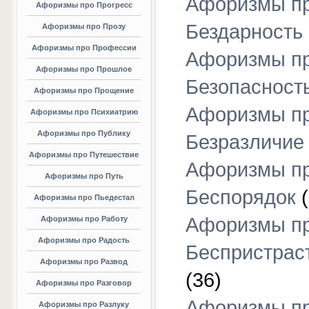
Афоризмы п
Афоризмы про Прогресс
Бездарность
Афоризмы про Прозу
Афоризмы про Профессии
Афоризмы п
Афоризмы про Прошлое
Безопасност
Афоризмы про Прощение
Афоризмы п
Афоризмы про Психиатрию
Афоризмы про Публику
Безразличие
Афоризмы про Путешествие
Афоризмы п
Афоризмы про Путь
Беспорядок
(
Афоризмы про Пьедестал
Афоризмы п
Афоризмы про Работу
Афоризмы про Радость
Беспристрас
Афоризмы про Развод
(36)
Афоризмы про Разговор
Афоризмы п
Афоризмы про Разлуку