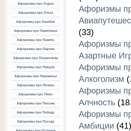
Афоризмы про Отдых
Афоризмы п
Афоризмы про Отказ
Авиапутешес
Афоризмы про Ошибки
(33)
Афоризмы про Памятники
Афоризмы про Память
Афоризмы п
Афоризмы про Партии
Азартные Иг
Афоризмы про Патриотизм
Афоризмы п
Афоризмы про Певцов
Афоризмы про Перемены
Алкоголизм
(
Афоризмы про Печаль
Афоризмы п
Афоризмы про Пиво
Алчность
(18
Афоризмы про Письма
Афоризмы п
Афоризмы про Победу
Афоризмы про Погоду
Амбиции
(41
Афоризмы про Подарки