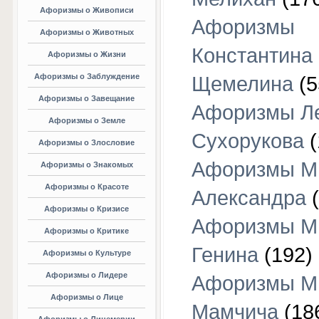
Афоризмы о Живописи
Афоризмы
Афоризмы о Животных
Константина
Афоризмы о Жизни
Афоризмы о Заблуждение
Щемелина
(5
Афоризмы о Завещание
Афоризмы Л
Афоризмы о Земле
Сухорукова
(
Афоризмы о Злословие
Афоризмы М
Афоризмы о Знакомых
Афоризмы о Красоте
Александра
(
Афоризмы о Кризисе
Афоризмы М
Афоризмы о Критике
Генина
(192)
Афоризмы о Культуре
Афоризмы о Лидере
Афоризмы М
Афоризмы о Лице
Мамчича
(18