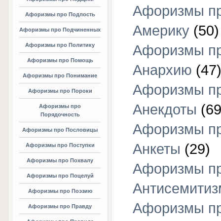
Афоризмы п
Афоризмы про Подлость
Америку
(50)
Афоризмы про Подчиненных
Афоризмы про Политику
Афоризмы п
Афоризмы про Помощь
Анархию
(47
Афоризмы про Понимание
Афоризмы п
Афоризмы про Пороки
Анекдоты
(69
Афоризмы про
Порядочность
Афоризмы п
Афоризмы про Пословицы
Анкеты
(29)
Афоризмы про Поступки
Афоризмы про Похвалу
Афоризмы п
Афоризмы про Поцелуй
Антисемитиз
Афоризмы про Поэзию
Афоризмы п
Афоризмы про Правду