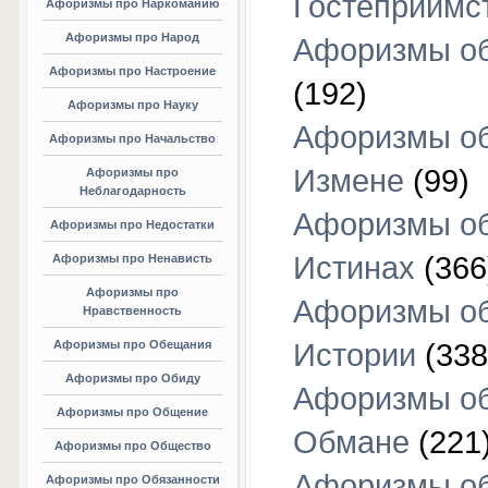
Гостеприимс
Афоризмы про Наркоманию
Афоризмы про Народ
Афоризмы об
Афоризмы про Настроение
(192)
Афоризмы про Науку
Афоризмы о
Афоризмы про Начальство
Измене
(99)
Афоризмы про
Неблагодарность
Афоризмы о
Афоризмы про Недостатки
Истинах
(366
Афоризмы про Ненависть
Афоризмы про
Афоризмы о
Нравственность
Афоризмы про Обещания
Истории
(338
Афоризмы про Обиду
Афоризмы о
Афоризмы про Общение
Обмане
(221
Афоризмы про Общество
Афоризмы о
Афоризмы про Обязанности