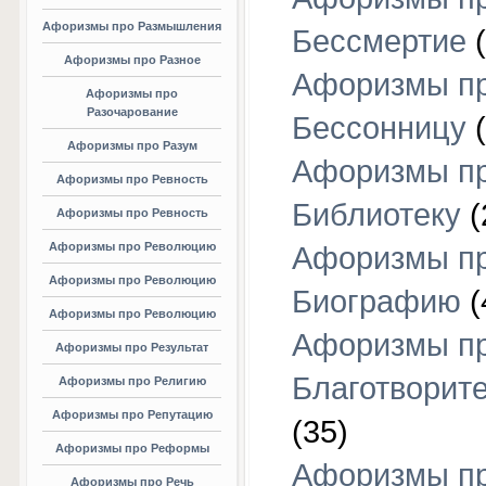
Афоризмы про Размышления
Бессмертие
(
Афоризмы про Разное
Афоризмы п
Афоризмы про
Разочарование
Бессонницу
(
Афоризмы про Разум
Афоризмы п
Афоризмы про Ревность
Библиотеку
(
Афоризмы про Ревность
Афоризмы про Революцию
Афоризмы п
Афоризмы про Революцию
Биографию
(
Афоризмы про Революцию
Афоризмы п
Афоризмы про Результат
Благотворит
Афоризмы про Религию
Афоризмы про Репутацию
(35)
Афоризмы про Реформы
Афоризмы п
Афоризмы про Речь