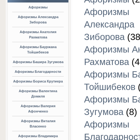
Афоризмы
Афоризмы
Афоризмы Александра
Александра
Зиборова
Афоризмы Анатолия
Зиборова
(38
Рахматова
Афоризмы А
Афоризмы Бауржана
Тойшибеков
Рахматова
(4
Афоризмы Башира Зугумова
Афоризмы Б
Афоризмы Благодарности
Афоризмы Бориса Крутиера
Тойшибеков
Афоризмы Валентина
Домиля
Афоризмы Б
Афоризмы Валерия
Зугумова
(8)
Афонченко
Афоризмы Виталия
Афоризмы
Власенко
Благодарнос
Афоризмы Владимира