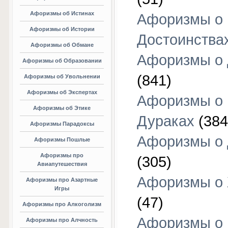
Афоризмы об Истинах
Афоризмы о
Афоризмы об Истории
Достоинства
Афоризмы об Обмане
Афоризмы о
Афоризмы об Образовании
(841)
Афоризмы об Увольнении
Афоризмы об Экспертах
Афоризмы о
Афоризмы об Этике
Дураках
(384
Афоризмы Парадоксы
Афоризмы о
Афоризмы Пошлые
Афоризмы про
(305)
Авиапутешествия
Афоризмы о
Афоризмы про Азартные
Игры
(47)
Афоризмы про Алкоголизм
Афоризмы о
Афоризмы про Алчность