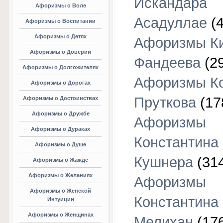
Искандара
Афоризмы о Воле
Асадуллае
(4
Афоризмы о Воспитании
Афоризмы о Детях
Афоризмы К
Афоризмы о Доверии
Фандеева
(29
Афоризмы о Долгожителях
Афоризмы К
Афоризмы о Дорогах
Пруткова
(17
Афоризмы о Достоинствах
Афоризмы о Дружбе
Афоризмы
Афоризмы о Дураках
Константина
Афоризмы о Душе
Кушнера
(31
Афоризмы о Жажде
Афоризмы о Желаниях
Афоризмы
Афоризмы о Женской
Константина
Интуиции
Афоризмы о Женщинах
Мелихан
(17