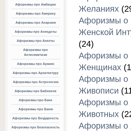
Афоризмы про Амбиции
Желаниях
(2
Афоризмы про Америку
Афоризмы о
Афоризмы про Анархию
Женской Инт
Афоризмы про Анекдоты
Афоризмы про Анкеты
(24)
Афоризмы про
Афоризмы о
Антисемитизм
Афоризмы про Армию
Женщинах
(1
Афоризмы про Архитектуру
Афоризмы о
Афоризмы про Астрологию
Живописи
(1
Афоризмы про Бабников
Афоризмы о
Афоризмы про Банк
Афоризмы про Баню
Животных
(2
Афоризмы про Бездарность
Афоризмы о
Афоризмы про Безопасность