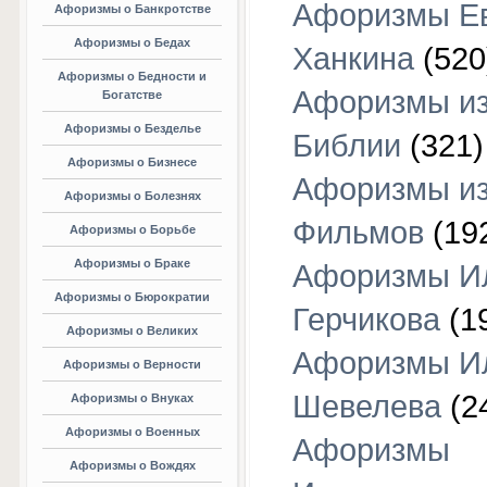
Афоризмы Е
Афоризмы о Банкротстве
Афоризмы о Бедах
Ханкина
(520
Афоризмы о Бедности и
Афоризмы и
Богатстве
Афоризмы о Безделье
Библии
(321)
Афоризмы о Бизнесе
Афоризмы и
Афоризмы о Болезнях
Фильмов
(19
Афоризмы о Борьбе
Афоризмы о Браке
Афоризмы И
Афоризмы о Бюрократии
Герчикова
(1
Афоризмы о Великих
Афоризмы И
Афоризмы о Верности
Шевелева
(2
Афоризмы о Внуках
Афоризмы о Военных
Афоризмы
Афоризмы о Вождях