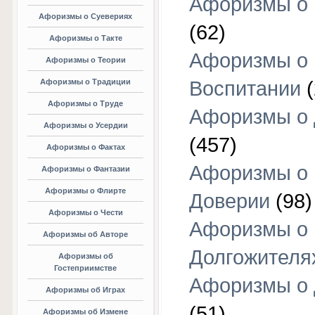
Афоризмы о 
Афоризмы о Суевериях
(62)
Афоризмы о Такте
Афоризмы о
Афоризмы о Теории
Афоризмы о Традиции
Воспитании
(
Афоризмы о Труде
Афоризмы о 
Афоризмы о Усердии
(457)
Афоризмы о Фактах
Афоризмы о
Афоризмы о Фантазии
Афоризмы о Флирте
Доверии
(98)
Афоризмы о Чести
Афоризмы о
Афоризмы об Авторе
Долгожителя
Афоризмы об
Гостеприимстве
Афоризмы о 
Афоризмы об Играх
(51)
Афоризмы об Измене