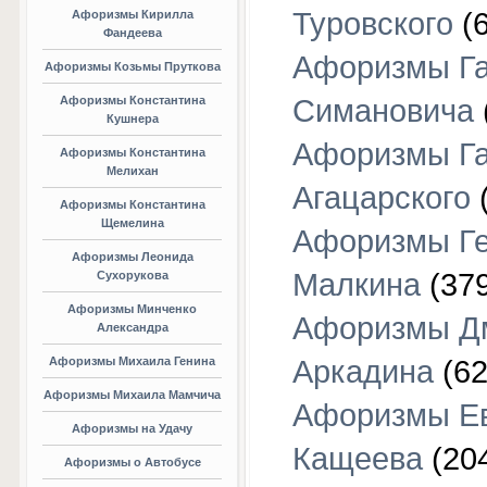
Туровского
(6
Афоризмы Кирилла
Фандеева
Афоризмы Г
Афоризмы Козьмы Пруткова
Афоризмы Константина
Симановича
Кушнера
Афоризмы Г
Афоризмы Константина
Мелихан
Агацарского
(
Афоризмы Константина
Щемелина
Афоризмы Г
Афоризмы Леонида
Малкина
(379
Сухорукова
Афоризмы Минченко
Афоризмы Д
Александра
Афоризмы Михаила Генина
Аркадина
(62
Афоризмы Михаила Мамчича
Афоризмы Е
Афоризмы на Удачу
Кащеева
(20
Афоризмы о Автобусе