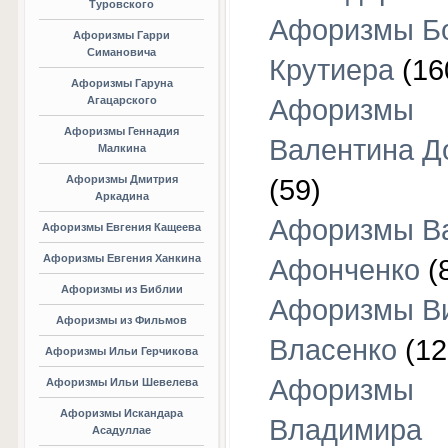
Туровского
Афоризмы Б
Афоризмы Гарри
Симановича
Крутиера
(16
Афоризмы Гаруна
Агацарского
Афоризмы
Афоризмы Геннадия
Валентина Д
Малкина
Афоризмы Дмитрия
(59)
Аркадина
Афоризмы В
Афоризмы Евгения Кащеева
Афоризмы Евгения Ханкина
Афонченко
(
Афоризмы из Библии
Афоризмы В
Афоризмы из Фильмов
Власенко
(12
Афоризмы Ильи Герчикова
Афоризмы
Афоризмы Ильи Шевелева
Афоризмы Искандара
Владимира
Асадуллае