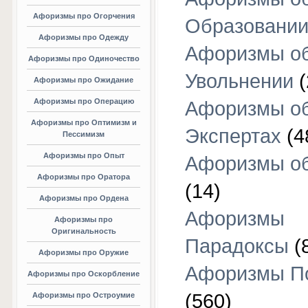
Афоризмы про Огорчения
Образовани
Афоризмы про Одежду
Афоризмы о
Афоризмы про Одиночество
Увольнении
(
Афоризмы про Ожидание
Афоризмы про Операцию
Афоризмы о
Афоризмы про Оптимизм и
Экспертах
(4
Пессимизм
Афоризмы про Опыт
Афоризмы об
Афоризмы про Оратора
(14)
Афоризмы про Ордена
Афоризмы
Афоризмы про
Оригинальность
Парадоксы
(
Афоризмы про Оружие
Афоризмы П
Афоризмы про Оскорбление
(560)
Афоризмы про Остроумие