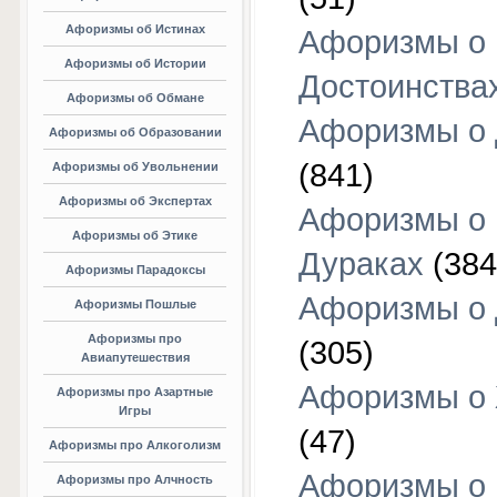
Афоризмы об Истинах
Афоризмы о
Афоризмы об Истории
Достоинства
Афоризмы об Обмане
Афоризмы о
Афоризмы об Образовании
(841)
Афоризмы об Увольнении
Афоризмы об Экспертах
Афоризмы о
Афоризмы об Этике
Дураках
(384
Афоризмы Парадоксы
Афоризмы о
Афоризмы Пошлые
Афоризмы про
(305)
Авиапутешествия
Афоризмы о
Афоризмы про Азартные
Игры
(47)
Афоризмы про Алкоголизм
Афоризмы о
Афоризмы про Алчность