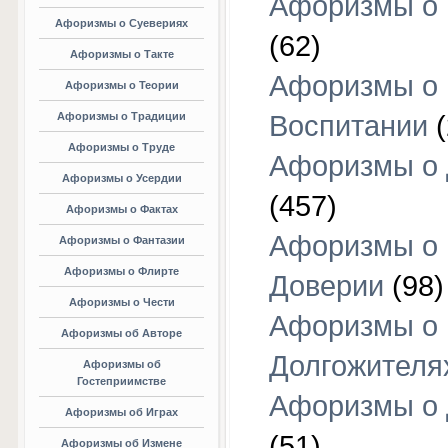
Афоризмы о 
Афоризмы о Суевериях
(62)
Афоризмы о Такте
Афоризмы о
Афоризмы о Теории
Афоризмы о Традиции
Воспитании
(
Афоризмы о Труде
Афоризмы о 
Афоризмы о Усердии
(457)
Афоризмы о Фактах
Афоризмы о
Афоризмы о Фантазии
Афоризмы о Флирте
Доверии
(98)
Афоризмы о Чести
Афоризмы о
Афоризмы об Авторе
Долгожителя
Афоризмы об
Гостеприимстве
Афоризмы о 
Афоризмы об Играх
(51)
Афоризмы об Измене