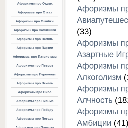
Афоризмы про Отдых
Афоризмы п
Афоризмы про Отказ
Авиапутешес
Афоризмы про Ошибки
(33)
Афоризмы про Памятники
Афоризмы про Память
Афоризмы п
Афоризмы про Партии
Азартные Иг
Афоризмы про Патриотизм
Афоризмы п
Афоризмы про Певцов
Афоризмы про Перемены
Алкоголизм
(
Афоризмы про Печаль
Афоризмы п
Афоризмы про Пиво
Алчность
(18
Афоризмы про Письма
Афоризмы п
Афоризмы про Победу
Афоризмы про Погоду
Амбиции
(41
Афоризмы про Подарки