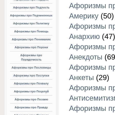
Афоризмы п
Афоризмы про Подлость
Америку
(50)
Афоризмы про Подчиненных
Афоризмы про Политику
Афоризмы п
Афоризмы про Помощь
Анархию
(47
Афоризмы про Понимание
Афоризмы п
Афоризмы про Пороки
Анекдоты
(69
Афоризмы про
Порядочность
Афоризмы п
Афоризмы про Пословицы
Анкеты
(29)
Афоризмы про Поступки
Афоризмы про Похвалу
Афоризмы п
Афоризмы про Поцелуй
Антисемитиз
Афоризмы про Поэзию
Афоризмы п
Афоризмы про Правду