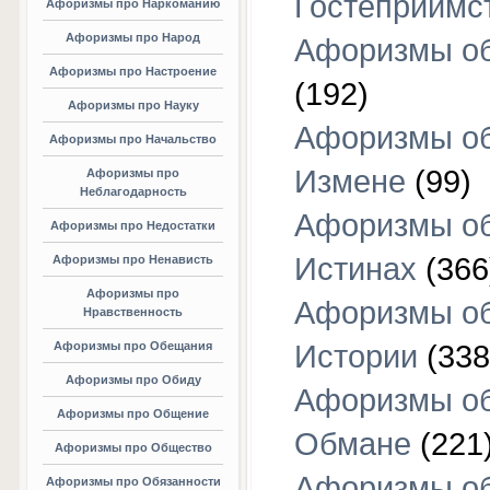
Гостеприимс
Афоризмы про Наркоманию
Афоризмы про Народ
Афоризмы об
Афоризмы про Настроение
(192)
Афоризмы про Науку
Афоризмы о
Афоризмы про Начальство
Измене
(99)
Афоризмы про
Неблагодарность
Афоризмы о
Афоризмы про Недостатки
Истинах
(366
Афоризмы про Ненависть
Афоризмы про
Афоризмы о
Нравственность
Афоризмы про Обещания
Истории
(338
Афоризмы про Обиду
Афоризмы о
Афоризмы про Общение
Обмане
(221
Афоризмы про Общество
Афоризмы о
Афоризмы про Обязанности