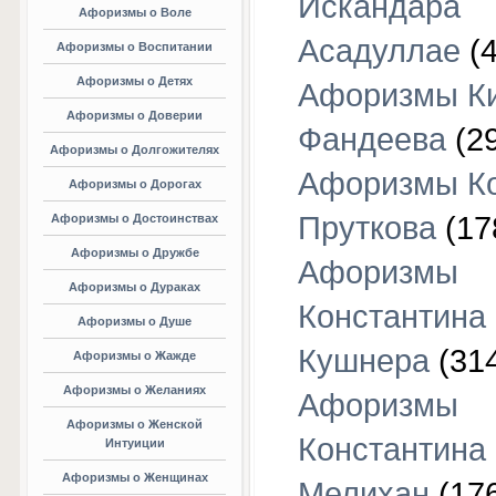
Искандара
Афоризмы о Воле
Асадуллае
(4
Афоризмы о Воспитании
Афоризмы о Детях
Афоризмы К
Афоризмы о Доверии
Фандеева
(29
Афоризмы о Долгожителях
Афоризмы К
Афоризмы о Дорогах
Пруткова
(17
Афоризмы о Достоинствах
Афоризмы о Дружбе
Афоризмы
Афоризмы о Дураках
Константина
Афоризмы о Душе
Кушнера
(31
Афоризмы о Жажде
Афоризмы о Желаниях
Афоризмы
Афоризмы о Женской
Константина
Интуиции
Афоризмы о Женщинах
Мелихан
(17