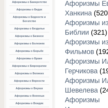
Афоризмы Е
Афоризмы о Банкротстве
Афоризмы о Бедах
Ханкина
(520
Афоризмы о Бедности и
Афоризмы и
Богатстве
Афоризмы о Безделье
Библии
(321)
Афоризмы о Бизнесе
Афоризмы и
Афоризмы о Болезнях
Фильмов
(19
Афоризмы о Борьбе
Афоризмы о Браке
Афоризмы И
Афоризмы о Бюрократии
Герчикова
(1
Афоризмы о Великих
Афоризмы И
Афоризмы о Верности
Шевелева
(2
Афоризмы о Внуках
Афоризмы о Военных
Афоризмы
Афоризмы о Вождях