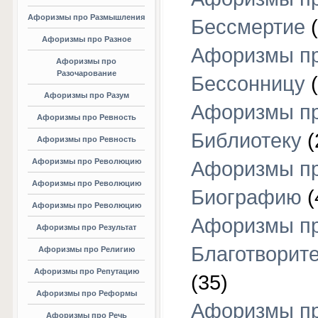
Афоризмы про Размышления
Бессмертие
(
Афоризмы про Разное
Афоризмы п
Афоризмы про
Разочарование
Бессонницу
(
Афоризмы про Разум
Афоризмы п
Афоризмы про Ревность
Библиотеку
(
Афоризмы про Ревность
Афоризмы про Революцию
Афоризмы п
Афоризмы про Революцию
Биографию
(
Афоризмы про Революцию
Афоризмы п
Афоризмы про Результат
Благотворит
Афоризмы про Религию
Афоризмы про Репутацию
(35)
Афоризмы про Реформы
Афоризмы п
Афоризмы про Речь