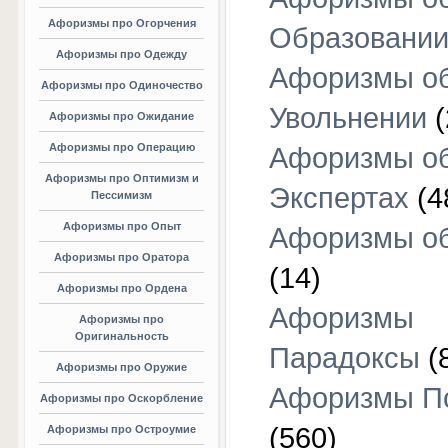
Афоризмы про Огорчения
Образовани
Афоризмы про Одежду
Афоризмы о
Афоризмы про Одиночество
Увольнении
(
Афоризмы про Ожидание
Афоризмы про Операцию
Афоризмы о
Афоризмы про Оптимизм и
Экспертах
(4
Пессимизм
Афоризмы про Опыт
Афоризмы об
Афоризмы про Оратора
(14)
Афоризмы про Ордена
Афоризмы
Афоризмы про
Оригинальность
Парадоксы
(
Афоризмы про Оружие
Афоризмы П
Афоризмы про Оскорбление
(560)
Афоризмы про Остроумие