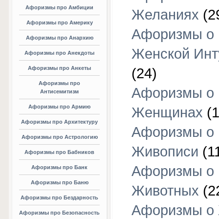
Афоризмы про Амбиции
Желаниях
(2
Афоризмы про Америку
Афоризмы о
Афоризмы про Анархию
Женской Инт
Афоризмы про Анекдоты
Афоризмы про Анкеты
(24)
Афоризмы про
Афоризмы о
Антисемитизм
Афоризмы про Армию
Женщинах
(1
Афоризмы про Архитектуру
Афоризмы о
Афоризмы про Астрологию
Живописи
(1
Афоризмы про Бабников
Афоризмы о
Афоризмы про Банк
Афоризмы про Баню
Животных
(2
Афоризмы про Бездарность
Афоризмы о
Афоризмы про Безопасность