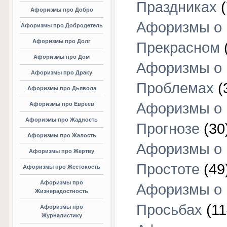
Праздниках
(
Афоризмы про Добро
Афоризмы о
Афоризмы про Добродетель
Афоризмы про Долг
Прекрасном
Афоризмы про Дом
Афоризмы о
Афоризмы про Драку
Проблемах
(
Афоризмы про Дьявола
Афоризмы о
Афоризмы про Евреев
Афоризмы про Жадность
Прогнозе
(30
Афоризмы про Жалость
Афоризмы о
Афоризмы про Жертву
Простоте
(49
Афоризмы про Жестокость
Афоризмы про
Афоризмы о
Жизнерадостность
Просьбах
(11
Афоризмы про
Журналистику