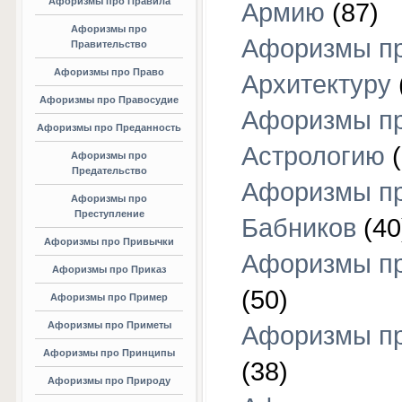
Афоризмы про Правила
Армию
(87)
Афоризмы про
Афоризмы п
Правительство
Афоризмы про Право
Архитектуру
Афоризмы про Правосудие
Афоризмы п
Афоризмы про Преданность
Астрологию
(
Афоризмы про
Предательство
Афоризмы п
Афоризмы про
Преступление
Бабников
(40
Афоризмы про Привычки
Афоризмы пр
Афоризмы про Приказ
(50)
Афоризмы про Пример
Афоризмы про Приметы
Афоризмы п
Афоризмы про Принципы
(38)
Афоризмы про Природу