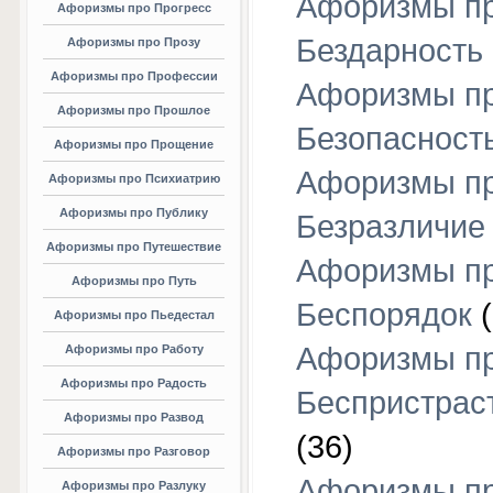
Афоризмы п
Афоризмы про Прогресс
Бездарность
Афоризмы про Прозу
Афоризмы про Профессии
Афоризмы п
Афоризмы про Прошлое
Безопасност
Афоризмы про Прощение
Афоризмы п
Афоризмы про Психиатрию
Афоризмы про Публику
Безразличие
Афоризмы про Путешествие
Афоризмы п
Афоризмы про Путь
Беспорядок
(
Афоризмы про Пьедестал
Афоризмы п
Афоризмы про Работу
Афоризмы про Радость
Беспристрас
Афоризмы про Развод
(36)
Афоризмы про Разговор
Афоризмы п
Афоризмы про Разлуку