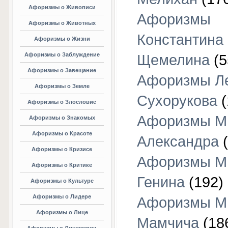
Афоризмы о Живописи
Афоризмы
Афоризмы о Животных
Константина
Афоризмы о Жизни
Афоризмы о Заблуждение
Щемелина
(5
Афоризмы о Завещание
Афоризмы Л
Афоризмы о Земле
Сухорукова
(
Афоризмы о Злословие
Афоризмы М
Афоризмы о Знакомых
Афоризмы о Красоте
Александра
(
Афоризмы о Кризисе
Афоризмы М
Афоризмы о Критике
Генина
(192)
Афоризмы о Культуре
Афоризмы о Лидере
Афоризмы М
Афоризмы о Лице
Мамчича
(18