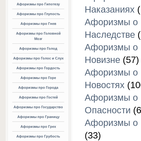
Афоризмы про Гипотезу
Наказаниях
(
Афоризмы про Глупость
Афоризмы о
Афоризмы про Гнев
Наследстве
(
Афоризмы про Головной
Мозг
Афоризмы о
Афоризмы про Голод
Новизне
(57)
Афоризмы про Голос и Слух
Афоризмы про Гордость
Афоризмы о
Афоризмы про Горе
Новостях
(10
Афоризмы про Города
Афоризмы о
Афоризмы про Гостей
Афоризмы про Государство
Опасности
(6
Афоризмы про Границу
Афоризмы о
Афоризмы про Грех
(33)
Афоризмы про Грубость