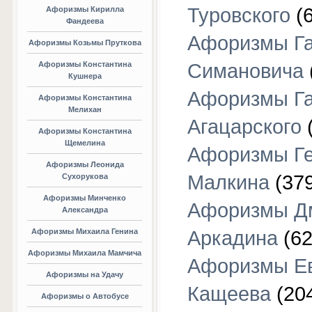
Туровского
(6
Афоризмы Кирилла
Фандеева
Афоризмы Г
Афоризмы Козьмы Пруткова
Афоризмы Константина
Симановича
Кушнера
Афоризмы Г
Афоризмы Константина
Мелихан
Агацарского
(
Афоризмы Константина
Щемелина
Афоризмы Г
Афоризмы Леонида
Малкина
(379
Сухорукова
Афоризмы Минченко
Афоризмы Д
Александра
Афоризмы Михаила Генина
Аркадина
(62
Афоризмы Михаила Мамчича
Афоризмы Е
Афоризмы на Удачу
Кащеева
(20
Афоризмы о Автобусе