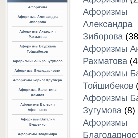
Афоризмы
Афоризмы
Афоризмы Александра
Александра
Зиборова
Афоризмы Анатолия
Зиборова
(38
Рахматова
Афоризмы А
Афоризмы Бауржана
Тойшибеков
Рахматова
(4
Афоризмы Башира Зугумова
Афоризмы Б
Афоризмы Благодарности
Афоризмы Бориса Крутиера
Тойшибеков
Афоризмы Валентина
Домиля
Афоризмы Б
Афоризмы Валерия
Зугумова
(8)
Афонченко
Афоризмы Виталия
Афоризмы
Власенко
Благодарнос
Афоризмы Владимира