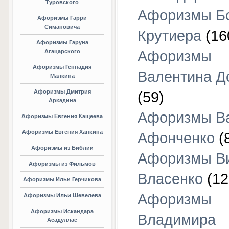
Туровского
Афоризмы Б
Афоризмы Гарри
Симановича
Крутиера
(16
Афоризмы Гаруна
Агацарского
Афоризмы
Афоризмы Геннадия
Валентина Д
Малкина
Афоризмы Дмитрия
(59)
Аркадина
Афоризмы В
Афоризмы Евгения Кащеева
Афоризмы Евгения Ханкина
Афонченко
(
Афоризмы из Библии
Афоризмы В
Афоризмы из Фильмов
Власенко
(12
Афоризмы Ильи Герчикова
Афоризмы
Афоризмы Ильи Шевелева
Афоризмы Искандара
Владимира
Асадуллае