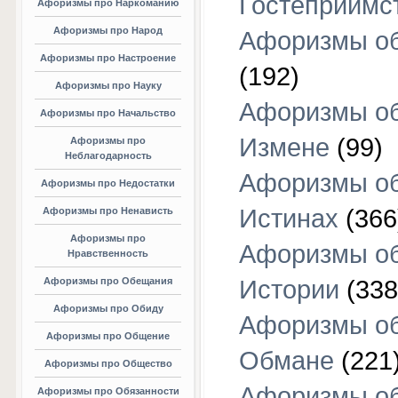
Гостеприимс
Афоризмы про Наркоманию
Афоризмы про Народ
Афоризмы об
Афоризмы про Настроение
(192)
Афоризмы про Науку
Афоризмы о
Афоризмы про Начальство
Измене
(99)
Афоризмы про
Неблагодарность
Афоризмы о
Афоризмы про Недостатки
Истинах
(366
Афоризмы про Ненависть
Афоризмы про
Афоризмы о
Нравственность
Афоризмы про Обещания
Истории
(338
Афоризмы про Обиду
Афоризмы о
Афоризмы про Общение
Обмане
(221
Афоризмы про Общество
Афоризмы о
Афоризмы про Обязанности