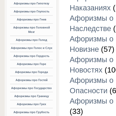
Афоризмы про Гипотезу
Наказаниях
(
Афоризмы про Глупость
Афоризмы о
Афоризмы про Гнев
Наследстве
(
Афоризмы про Головной
Мозг
Афоризмы о
Афоризмы про Голод
Новизне
(57)
Афоризмы про Голос и Слух
Афоризмы про Гордость
Афоризмы о
Афоризмы про Горе
Новостях
(10
Афоризмы про Города
Афоризмы о
Афоризмы про Гостей
Афоризмы про Государство
Опасности
(6
Афоризмы про Границу
Афоризмы о
Афоризмы про Грех
(33)
Афоризмы про Грубость