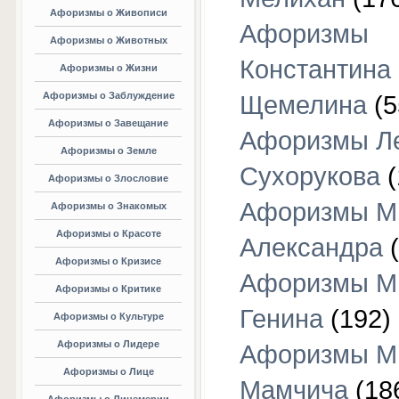
Афоризмы о Живописи
Афоризмы
Афоризмы о Животных
Константина
Афоризмы о Жизни
Афоризмы о Заблуждение
Щемелина
(5
Афоризмы о Завещание
Афоризмы Л
Афоризмы о Земле
Сухорукова
(
Афоризмы о Злословие
Афоризмы М
Афоризмы о Знакомых
Афоризмы о Красоте
Александра
(
Афоризмы о Кризисе
Афоризмы М
Афоризмы о Критике
Генина
(192)
Афоризмы о Культуре
Афоризмы о Лидере
Афоризмы М
Афоризмы о Лице
Мамчича
(18