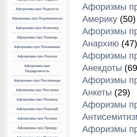
Афоризмы п
Афоризмы про Подлость
Америку
(50)
Афоризмы про Подчиненных
Афоризмы про Политику
Афоризмы п
Афоризмы про Помощь
Анархию
(47
Афоризмы про Понимание
Афоризмы п
Афоризмы про Пороки
Анекдоты
(69
Афоризмы про
Порядочность
Афоризмы п
Афоризмы про Пословицы
Анкеты
(29)
Афоризмы про Поступки
Афоризмы про Похвалу
Афоризмы п
Афоризмы про Поцелуй
Антисемитиз
Афоризмы про Поэзию
Афоризмы п
Афоризмы про Правду