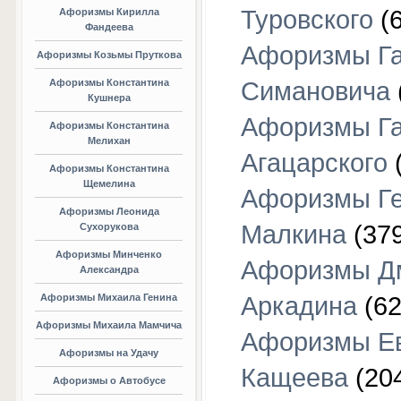
Туровского
(6
Афоризмы Кирилла
Фандеева
Афоризмы Г
Афоризмы Козьмы Пруткова
Афоризмы Константина
Симановича
Кушнера
Афоризмы Г
Афоризмы Константина
Мелихан
Агацарского
(
Афоризмы Константина
Щемелина
Афоризмы Г
Афоризмы Леонида
Малкина
(379
Сухорукова
Афоризмы Минченко
Афоризмы Д
Александра
Афоризмы Михаила Генина
Аркадина
(62
Афоризмы Михаила Мамчича
Афоризмы Е
Афоризмы на Удачу
Кащеева
(20
Афоризмы о Автобусе