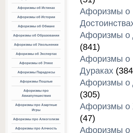
Афоризмы об Истинах
Афоризмы о
Афоризмы об Истории
Достоинства
Афоризмы об Обмане
Афоризмы о
Афоризмы об Образовании
(841)
Афоризмы об Увольнении
Афоризмы об Экспертах
Афоризмы о
Афоризмы об Этике
Дураках
(384
Афоризмы Парадоксы
Афоризмы о
Афоризмы Пошлые
Афоризмы про
(305)
Авиапутешествия
Афоризмы о
Афоризмы про Азартные
Игры
(47)
Афоризмы про Алкоголизм
Афоризмы о
Афоризмы про Алчность