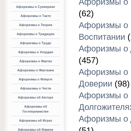
Афоризмы о 
Афоризмы о Суевериях
(62)
Афоризмы о Такте
Афоризмы о
Афоризмы о Теории
Афоризмы о Традиции
Воспитании
(
Афоризмы о Труде
Афоризмы о 
Афоризмы о Усердии
(457)
Афоризмы о Фактах
Афоризмы о
Афоризмы о Фантазии
Афоризмы о Флирте
Доверии
(98)
Афоризмы о Чести
Афоризмы о
Афоризмы об Авторе
Долгожителя
Афоризмы об
Гостеприимстве
Афоризмы о 
Афоризмы об Играх
(51)
Афоризмы об Измене