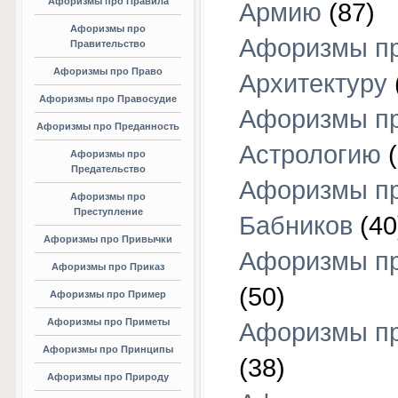
Афоризмы про Правила
Армию
(87)
Афоризмы про
Афоризмы п
Правительство
Афоризмы про Право
Архитектуру
Афоризмы про Правосудие
Афоризмы п
Афоризмы про Преданность
Астрологию
(
Афоризмы про
Предательство
Афоризмы п
Афоризмы про
Преступление
Бабников
(40
Афоризмы про Привычки
Афоризмы пр
Афоризмы про Приказ
(50)
Афоризмы про Пример
Афоризмы про Приметы
Афоризмы п
Афоризмы про Принципы
(38)
Афоризмы про Природу