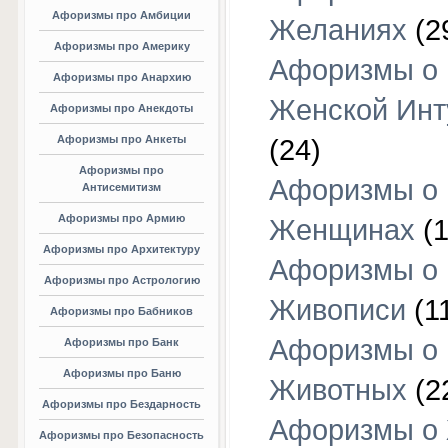
Афоризмы про Амбиции
Желаниях
(2
Афоризмы про Америку
Афоризмы о
Афоризмы про Анархию
Женской Инт
Афоризмы про Анекдоты
Афоризмы про Анкеты
(24)
Афоризмы про
Афоризмы о
Антисемитизм
Афоризмы про Армию
Женщинах
(1
Афоризмы про Архитектуру
Афоризмы о
Афоризмы про Астрологию
Живописи
(1
Афоризмы про Бабников
Афоризмы о
Афоризмы про Банк
Афоризмы про Баню
Животных
(2
Афоризмы про Бездарность
Афоризмы о
Афоризмы про Безопасность