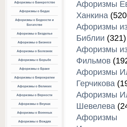
Афоризмы Е
Афоризмы о Банкротстве
Афоризмы о Бедах
Ханкина
(520
Афоризмы о Бедности и
Афоризмы и
Богатстве
Афоризмы о Безделье
Библии
(321)
Афоризмы о Бизнесе
Афоризмы и
Афоризмы о Болезнях
Фильмов
(19
Афоризмы о Борьбе
Афоризмы о Браке
Афоризмы И
Афоризмы о Бюрократии
Герчикова
(1
Афоризмы о Великих
Афоризмы И
Афоризмы о Верности
Шевелева
(2
Афоризмы о Внуках
Афоризмы о Военных
Афоризмы
Афоризмы о Вождях