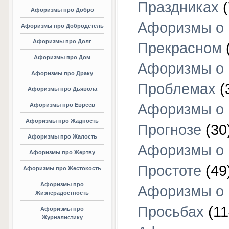
Праздниках
(
Афоризмы про Добро
Афоризмы о
Афоризмы про Добродетель
Афоризмы про Долг
Прекрасном
Афоризмы про Дом
Афоризмы о
Афоризмы про Драку
Проблемах
(
Афоризмы про Дьявола
Афоризмы о
Афоризмы про Евреев
Афоризмы про Жадность
Прогнозе
(30
Афоризмы про Жалость
Афоризмы о
Афоризмы про Жертву
Простоте
(49
Афоризмы про Жестокость
Афоризмы про
Афоризмы о
Жизнерадостность
Просьбах
(11
Афоризмы про
Журналистику