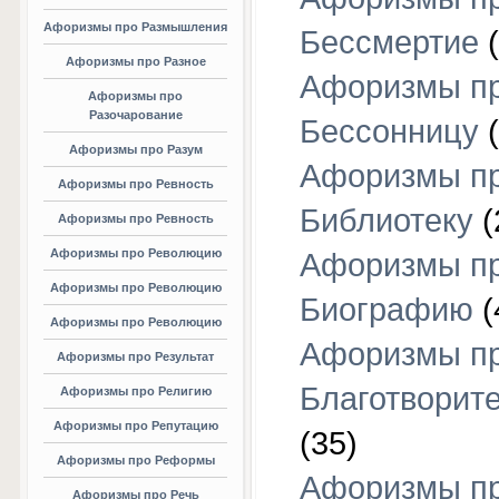
Афоризмы про Размышления
Бессмертие
(
Афоризмы про Разное
Афоризмы п
Афоризмы про
Разочарование
Бессонницу
(
Афоризмы про Разум
Афоризмы п
Афоризмы про Ревность
Библиотеку
(
Афоризмы про Ревность
Афоризмы про Революцию
Афоризмы п
Афоризмы про Революцию
Биографию
(
Афоризмы про Революцию
Афоризмы п
Афоризмы про Результат
Благотворит
Афоризмы про Религию
Афоризмы про Репутацию
(35)
Афоризмы про Реформы
Афоризмы п
Афоризмы про Речь