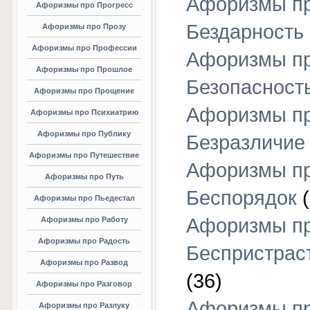
Афоризмы п
Афоризмы про Прогресс
Бездарность
Афоризмы про Прозу
Афоризмы про Профессии
Афоризмы п
Афоризмы про Прошлое
Безопасност
Афоризмы про Прощение
Афоризмы п
Афоризмы про Психиатрию
Афоризмы про Публику
Безразличие
Афоризмы про Путешествие
Афоризмы п
Афоризмы про Путь
Беспорядок
(
Афоризмы про Пьедестал
Афоризмы п
Афоризмы про Работу
Афоризмы про Радость
Беспристрас
Афоризмы про Развод
(36)
Афоризмы про Разговор
Афоризмы п
Афоризмы про Разлуку