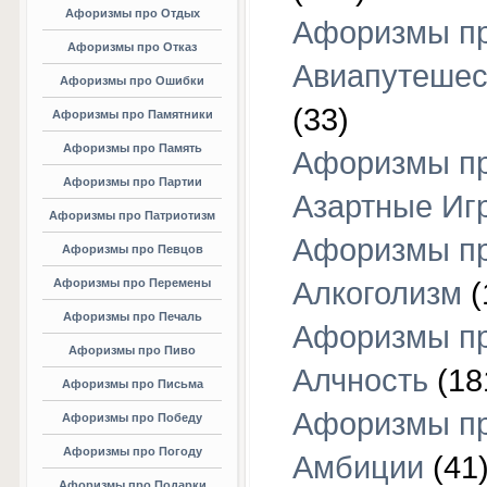
Афоризмы про Отдых
Афоризмы п
Афоризмы про Отказ
Авиапутешес
Афоризмы про Ошибки
(33)
Афоризмы про Памятники
Афоризмы про Память
Афоризмы п
Афоризмы про Партии
Азартные Иг
Афоризмы про Патриотизм
Афоризмы п
Афоризмы про Певцов
Афоризмы про Перемены
Алкоголизм
(
Афоризмы про Печаль
Афоризмы п
Афоризмы про Пиво
Алчность
(18
Афоризмы про Письма
Афоризмы п
Афоризмы про Победу
Афоризмы про Погоду
Амбиции
(41
Афоризмы про Подарки