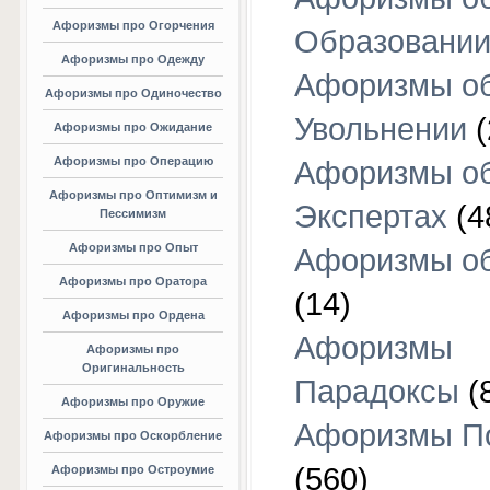
Афоризмы про Огорчения
Образовани
Афоризмы про Одежду
Афоризмы о
Афоризмы про Одиночество
Увольнении
(
Афоризмы про Ожидание
Афоризмы про Операцию
Афоризмы о
Афоризмы про Оптимизм и
Экспертах
(4
Пессимизм
Афоризмы про Опыт
Афоризмы об
Афоризмы про Оратора
(14)
Афоризмы про Ордена
Афоризмы
Афоризмы про
Оригинальность
Парадоксы
(
Афоризмы про Оружие
Афоризмы П
Афоризмы про Оскорбление
(560)
Афоризмы про Остроумие