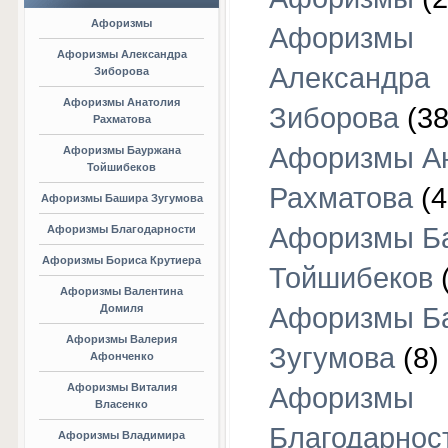
Афоризмы
Афоризмы
Афоризмы Александра
Александра
Зиборова
Афоризмы Анатолия
Зиборова
(38
Рахматова
Афоризмы А
Афоризмы Бауржана
Тойшибеков
Рахматова
(4
Афоризмы Башира Зугумова
Афоризмы Б
Афоризмы Благодарности
Афоризмы Бориса Крутиера
Тойшибеков
Афоризмы Валентина
Домиля
Афоризмы Б
Афоризмы Валерия
Зугумова
(8)
Афонченко
Афоризмы Виталия
Афоризмы
Власенко
Благодарнос
Афоризмы Владимира