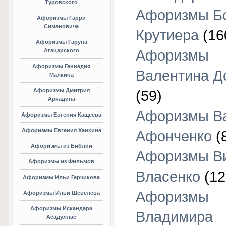
Туровского
Афоризмы Б
Афоризмы Гарри
Симановича
Крутиера
(16
Афоризмы Гаруна
Агацарского
Афоризмы
Афоризмы Геннадия
Валентина Д
Малкина
Афоризмы Дмитрия
(59)
Аркадина
Афоризмы В
Афоризмы Евгения Кащеева
Афоризмы Евгения Ханкина
Афонченко
(
Афоризмы из Библии
Афоризмы В
Афоризмы из Фильмов
Власенко
(12
Афоризмы Ильи Герчикова
Афоризмы
Афоризмы Ильи Шевелева
Афоризмы Искандара
Владимира
Асадуллае