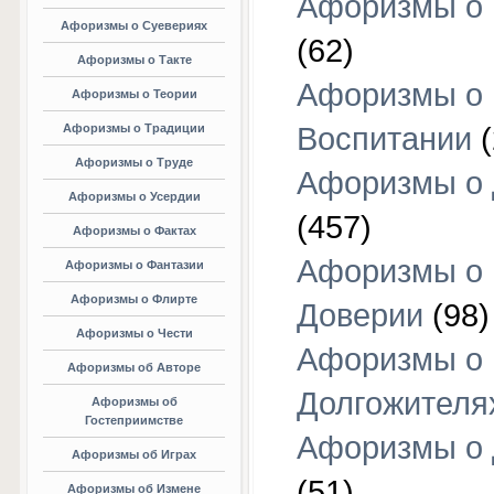
Афоризмы о 
Афоризмы о Суевериях
(62)
Афоризмы о Такте
Афоризмы о
Афоризмы о Теории
Афоризмы о Традиции
Воспитании
(
Афоризмы о Труде
Афоризмы о 
Афоризмы о Усердии
(457)
Афоризмы о Фактах
Афоризмы о
Афоризмы о Фантазии
Афоризмы о Флирте
Доверии
(98)
Афоризмы о Чести
Афоризмы о
Афоризмы об Авторе
Долгожителя
Афоризмы об
Гостеприимстве
Афоризмы о 
Афоризмы об Играх
(51)
Афоризмы об Измене