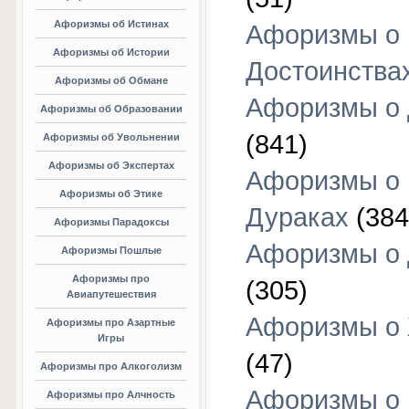
Афоризмы об Истинах
Афоризмы о
Афоризмы об Истории
Достоинства
Афоризмы об Обмане
Афоризмы о
Афоризмы об Образовании
(841)
Афоризмы об Увольнении
Афоризмы об Экспертах
Афоризмы о
Афоризмы об Этике
Дураках
(384
Афоризмы Парадоксы
Афоризмы о
Афоризмы Пошлые
Афоризмы про
(305)
Авиапутешествия
Афоризмы о
Афоризмы про Азартные
Игры
(47)
Афоризмы про Алкоголизм
Афоризмы о
Афоризмы про Алчность