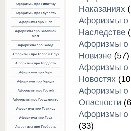
Афоризмы про Гипотезу
Наказаниях
(
Афоризмы про Глупость
Афоризмы о
Афоризмы про Гнев
Наследстве
(
Афоризмы про Головной
Мозг
Афоризмы о
Афоризмы про Голод
Новизне
(57)
Афоризмы про Голос и Слух
Афоризмы про Гордость
Афоризмы о
Афоризмы про Горе
Новостях
(10
Афоризмы про Города
Афоризмы о
Афоризмы про Гостей
Афоризмы про Государство
Опасности
(6
Афоризмы про Границу
Афоризмы о
Афоризмы про Грех
(33)
Афоризмы про Грубость