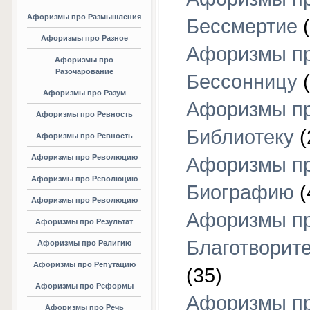
Афоризмы про Размышления
Бессмертие
(
Афоризмы про Разное
Афоризмы п
Афоризмы про
Разочарование
Бессонницу
(
Афоризмы про Разум
Афоризмы п
Афоризмы про Ревность
Библиотеку
(
Афоризмы про Ревность
Афоризмы про Революцию
Афоризмы п
Афоризмы про Революцию
Биографию
(
Афоризмы про Революцию
Афоризмы п
Афоризмы про Результат
Благотворит
Афоризмы про Религию
Афоризмы про Репутацию
(35)
Афоризмы про Реформы
Афоризмы п
Афоризмы про Речь