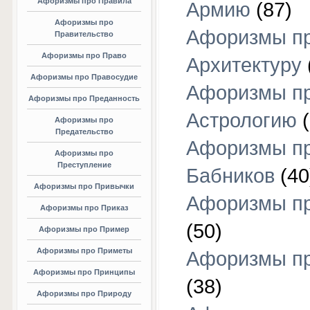
Афоризмы про Правила
Армию
(87)
Афоризмы про
Афоризмы п
Правительство
Афоризмы про Право
Архитектуру
Афоризмы про Правосудие
Афоризмы п
Афоризмы про Преданность
Астрологию
(
Афоризмы про
Предательство
Афоризмы п
Афоризмы про
Преступление
Бабников
(40
Афоризмы про Привычки
Афоризмы пр
Афоризмы про Приказ
(50)
Афоризмы про Пример
Афоризмы про Приметы
Афоризмы п
Афоризмы про Принципы
(38)
Афоризмы про Природу