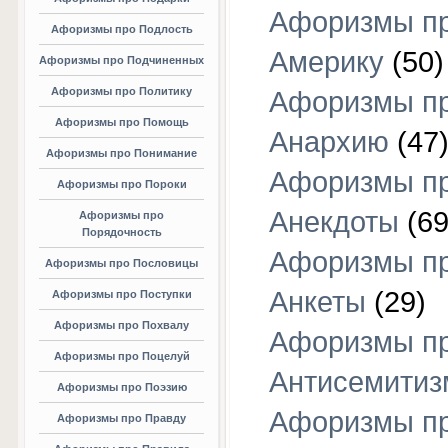
Афоризмы п
Афоризмы про Подлость
Америку
(50)
Афоризмы про Подчиненных
Афоризмы про Политику
Афоризмы п
Афоризмы про Помощь
Анархию
(47
Афоризмы про Понимание
Афоризмы п
Афоризмы про Пороки
Анекдоты
(69
Афоризмы про
Порядочность
Афоризмы п
Афоризмы про Пословицы
Анкеты
(29)
Афоризмы про Поступки
Афоризмы про Похвалу
Афоризмы п
Афоризмы про Поцелуй
Антисемитиз
Афоризмы про Поэзию
Афоризмы п
Афоризмы про Правду