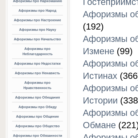
Гостеприимс
Афоризмы про Наркоманию
Афоризмы про Народ
Афоризмы об
Афоризмы про Настроение
(192)
Афоризмы про Науку
Афоризмы о
Афоризмы про Начальство
Измене
(99)
Афоризмы про
Неблагодарность
Афоризмы о
Афоризмы про Недостатки
Истинах
(366
Афоризмы про Ненависть
Афоризмы про
Афоризмы о
Нравственность
Афоризмы про Обещания
Истории
(338
Афоризмы про Обиду
Афоризмы о
Афоризмы про Общение
Обмане
(221
Афоризмы про Общество
Афоризмы о
Афоризмы про Обязанности