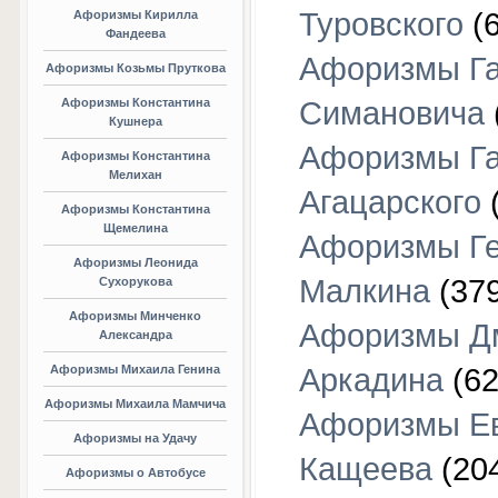
Туровского
(6
Афоризмы Кирилла
Фандеева
Афоризмы Г
Афоризмы Козьмы Пруткова
Афоризмы Константина
Симановича
Кушнера
Афоризмы Г
Афоризмы Константина
Мелихан
Агацарского
(
Афоризмы Константина
Щемелина
Афоризмы Г
Афоризмы Леонида
Малкина
(379
Сухорукова
Афоризмы Минченко
Афоризмы Д
Александра
Афоризмы Михаила Генина
Аркадина
(62
Афоризмы Михаила Мамчича
Афоризмы Е
Афоризмы на Удачу
Кащеева
(20
Афоризмы о Автобусе