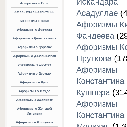
Искандара
Афоризмы о Воле
Асадуллае
(4
Афоризмы о Воспитании
Афоризмы о Детях
Афоризмы К
Афоризмы о Доверии
Фандеева
(29
Афоризмы о Долгожителях
Афоризмы К
Афоризмы о Дорогах
Пруткова
(17
Афоризмы о Достоинствах
Афоризмы о Дружбе
Афоризмы
Афоризмы о Дураках
Константина
Афоризмы о Душе
Кушнера
(31
Афоризмы о Жажде
Афоризмы о Желаниях
Афоризмы
Афоризмы о Женской
Константина
Интуиции
Афоризмы о Женщинах
Мелихан
(17