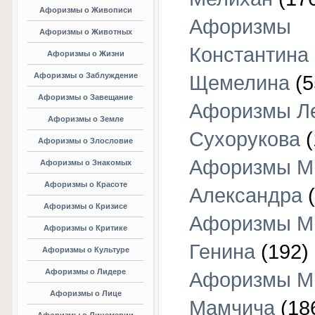
Афоризмы о Живописи
Афоризмы
Афоризмы о Животных
Константина
Афоризмы о Жизни
Афоризмы о Заблуждение
Щемелина
(5
Афоризмы о Завещание
Афоризмы Л
Афоризмы о Земле
Сухорукова
(
Афоризмы о Злословие
Афоризмы М
Афоризмы о Знакомых
Афоризмы о Красоте
Александра
(
Афоризмы о Кризисе
Афоризмы М
Афоризмы о Критике
Генина
(192)
Афоризмы о Культуре
Афоризмы о Лидере
Афоризмы М
Афоризмы о Лице
Мамчича
(18