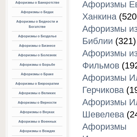
Афоризмы Е
Афоризмы о Банкротстве
Афоризмы о Бедах
Ханкина
(520
Афоризмы о Бедности и
Афоризмы и
Богатстве
Афоризмы о Безделье
Библии
(321)
Афоризмы о Бизнесе
Афоризмы и
Афоризмы о Болезнях
Фильмов
(19
Афоризмы о Борьбе
Афоризмы о Браке
Афоризмы И
Афоризмы о Бюрократии
Герчикова
(1
Афоризмы о Великих
Афоризмы И
Афоризмы о Верности
Шевелева
(2
Афоризмы о Внуках
Афоризмы о Военных
Афоризмы
Афоризмы о Вождях