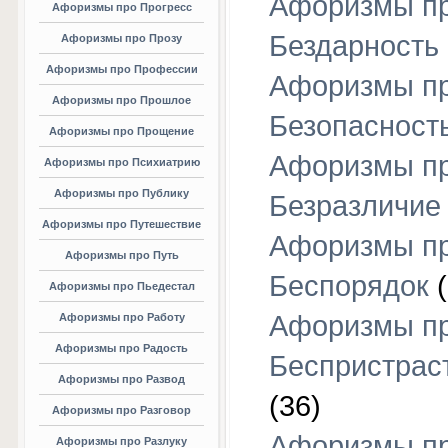
Афоризмы п
Афоризмы про Прогресс
Бездарность
Афоризмы про Прозу
Афоризмы про Профессии
Афоризмы п
Афоризмы про Прошлое
Безопасност
Афоризмы про Прощение
Афоризмы п
Афоризмы про Психиатрию
Афоризмы про Публику
Безразличие
Афоризмы про Путешествие
Афоризмы п
Афоризмы про Путь
Беспорядок
(
Афоризмы про Пьедестал
Афоризмы п
Афоризмы про Работу
Афоризмы про Радость
Беспристрас
Афоризмы про Развод
(36)
Афоризмы про Разговор
Афоризмы п
Афоризмы про Разлуку