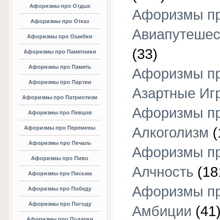
Афоризмы про Отдых
Афоризмы п
Афоризмы про Отказ
Авиапутешес
Афоризмы про Ошибки
(33)
Афоризмы про Памятники
Афоризмы про Память
Афоризмы п
Афоризмы про Партии
Азартные Иг
Афоризмы про Патриотизм
Афоризмы п
Афоризмы про Певцов
Афоризмы про Перемены
Алкоголизм
(
Афоризмы про Печаль
Афоризмы п
Афоризмы про Пиво
Алчность
(18
Афоризмы про Письма
Афоризмы п
Афоризмы про Победу
Афоризмы про Погоду
Амбиции
(41
Афоризмы про Подарки