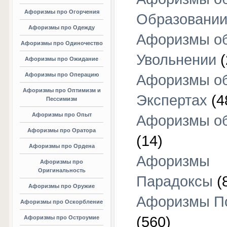
Афоризмы про Огорчения
Образовани
Афоризмы про Одежду
Афоризмы о
Афоризмы про Одиночество
Увольнении
(
Афоризмы про Ожидание
Афоризмы про Операцию
Афоризмы о
Афоризмы про Оптимизм и
Экспертах
(4
Пессимизм
Афоризмы про Опыт
Афоризмы об
Афоризмы про Оратора
(14)
Афоризмы про Ордена
Афоризмы
Афоризмы про
Оригинальность
Парадоксы
(
Афоризмы про Оружие
Афоризмы П
Афоризмы про Оскорбление
(560)
Афоризмы про Остроумие