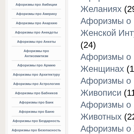
Афоризмы про Амбиции
Желаниях
(2
Афоризмы про Америку
Афоризмы о
Афоризмы про Анархию
Женской Инт
Афоризмы про Анекдоты
Афоризмы про Анкеты
(24)
Афоризмы про
Афоризмы о
Антисемитизм
Афоризмы про Армию
Женщинах
(1
Афоризмы про Архитектуру
Афоризмы о
Афоризмы про Астрологию
Живописи
(1
Афоризмы про Бабников
Афоризмы о
Афоризмы про Банк
Афоризмы про Баню
Животных
(2
Афоризмы про Бездарность
Афоризмы о
Афоризмы про Безопасность