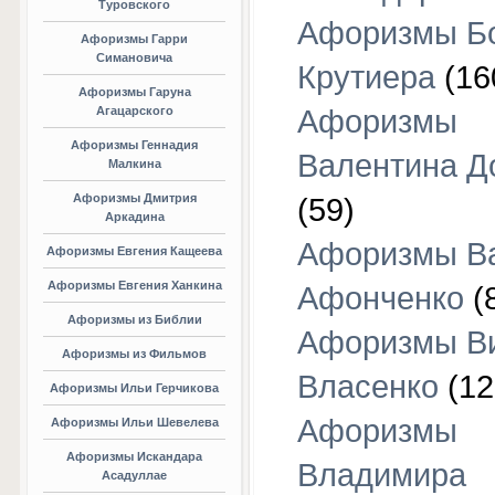
Туровского
Афоризмы Б
Афоризмы Гарри
Симановича
Крутиера
(16
Афоризмы Гаруна
Агацарского
Афоризмы
Афоризмы Геннадия
Валентина Д
Малкина
Афоризмы Дмитрия
(59)
Аркадина
Афоризмы В
Афоризмы Евгения Кащеева
Афоризмы Евгения Ханкина
Афонченко
(
Афоризмы из Библии
Афоризмы В
Афоризмы из Фильмов
Власенко
(12
Афоризмы Ильи Герчикова
Афоризмы
Афоризмы Ильи Шевелева
Афоризмы Искандара
Владимира
Асадуллае