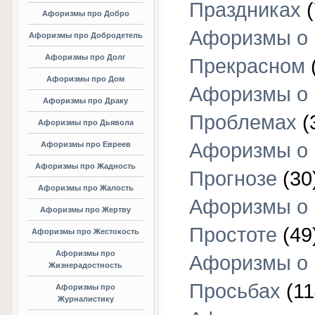
Праздниках
(
Афоризмы про Добро
Афоризмы о
Афоризмы про Добродетель
Афоризмы про Долг
Прекрасном
Афоризмы про Дом
Афоризмы о
Афоризмы про Драку
Проблемах
(
Афоризмы про Дьявола
Афоризмы о
Афоризмы про Евреев
Афоризмы про Жадность
Прогнозе
(30
Афоризмы про Жалость
Афоризмы о
Афоризмы про Жертву
Простоте
(49
Афоризмы про Жестокость
Афоризмы про
Афоризмы о
Жизнерадостность
Просьбах
(11
Афоризмы про
Журналистику