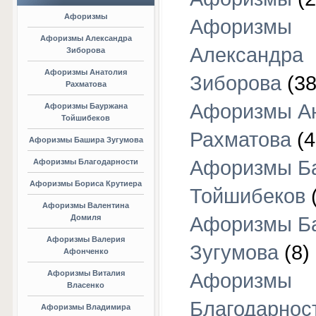
Афоризмы
Афоризмы
Афоризмы Александра
Александра
Зиборова
Афоризмы Анатолия
Зиборова
(38
Рахматова
Афоризмы А
Афоризмы Бауржана
Тойшибеков
Рахматова
(4
Афоризмы Башира Зугумова
Афоризмы Б
Афоризмы Благодарности
Афоризмы Бориса Крутиера
Тойшибеков
Афоризмы Валентина
Домиля
Афоризмы Б
Афоризмы Валерия
Зугумова
(8)
Афонченко
Афоризмы Виталия
Афоризмы
Власенко
Благодарнос
Афоризмы Владимира