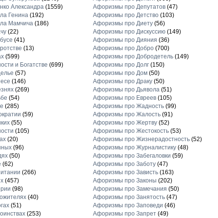
нко Александра
(1559)
Афоризмы про Депутатов
(47)
ла Генина
(192)
Афоризмы про Детство
(103)
ла Мамчича
(186)
Афоризмы про Диету
(56)
чу
(22)
Афоризмы про Дискуссию
(149)
бусе
(41)
Афоризмы про Дияния
(36)
ротстве
(13)
Афоризмы про Добро
(700)
ах
(599)
Афоризмы про Добродетель
(149)
ости и Богатстве
(699)
Афоризмы про Долг
(150)
делье
(57)
Афоризмы про Дом
(50)
несе
(146)
Афоризмы про Драку
(50)
езнях
(269)
Афоризмы про Дьявола
(51)
ьбе
(54)
Афоризмы про Евреев
(105)
е
(285)
Афоризмы про Жадность
(99)
ократии
(59)
Афоризмы про Жалость
(91)
ких
(55)
Афоризмы про Жертву
(52)
ности
(105)
Афоризмы про Жестокость
(53)
ах
(20)
Афоризмы про Жизнерадостность
(52)
нных
(96)
Афоризмы про Журналистику
(48)
дях
(50)
Афоризмы про Забегаловки
(59)
е
(62)
Афоризмы про Заботу
(47)
питании
(266)
Афоризмы про Зависть
(163)
х
(457)
Афоризмы про Законы
(202)
ерии
(98)
Афоризмы про Замечания
(50)
ожителях
(40)
Афоризмы про Занятость
(47)
гах
(51)
Афоризмы про Заповеди
(46)
оинствах
(253)
Афоризмы про Запрет
(49)