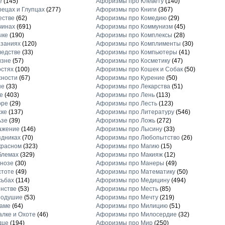
е
(145)
Афоризмы про Клевету
(140)
ецах и Глупцах
(277)
Афоризмы про Книги
(367)
естве
(62)
Афоризмы про Комедию
(29)
чинах
(691)
Афоризмы про Коммунизм
(45)
ыке
(190)
Афоризмы про Комплексы
(28)
заниях
(120)
Афоризмы про Комплименты
(30)
едстве
(33)
Афоризмы про Компьютеры
(41)
изне
(57)
Афоризмы про Косметику
(47)
стях
(100)
Афоризмы про Кошек и Собак
(50)
сности
(67)
Афоризмы про Курение
(50)
не
(33)
Афоризмы про Лекарства
(51)
е
(403)
Афоризмы про Лень
(113)
оре
(29)
Афоризмы про Лесть
(123)
ске
(137)
Афоризмы про Литературу
(546)
ьзе
(39)
Афоризмы про Ложь
(272)
ажение
(146)
Афоризмы про Лысину
(33)
дниках
(70)
Афоризмы про Любопытство
(26)
красном
(323)
Афоризмы про Магию
(15)
блемах
(329)
Афоризмы про Макияж
(12)
нозе
(30)
Афоризмы про Манеры
(49)
стоте
(49)
Афоризмы про Математику
(50)
сьбах
(114)
Афоризмы про Медицину
(494)
нстве
(53)
Афоризмы про Месть
(85)
нодушие
(53)
Афоризмы про Мечту
(219)
ламе
(64)
Афоризмы про Милицию
(51)
лке и Охоте
(46)
Афоризмы про Милосердие
(32)
дце
(194)
Афоризмы про Мир
(250)