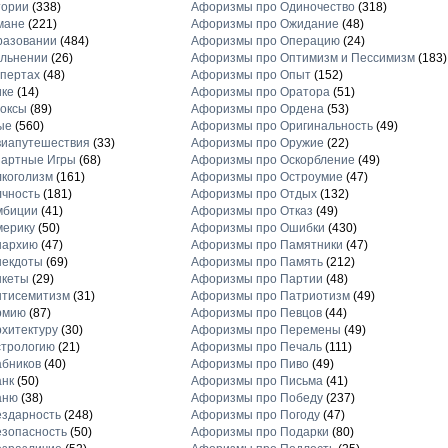
тории
(338)
Афоризмы про Одиночество
(318)
мане
(221)
Афоризмы про Ожидание
(48)
разовании
(484)
Афоризмы про Операцию
(24)
льнении
(26)
Афоризмы про Оптимизм и Пессимизм
(183)
пертах
(48)
Афоризмы про Опыт
(152)
ике
(14)
Афоризмы про Оратора
(51)
оксы
(89)
Афоризмы про Ордена
(53)
ые
(560)
Афоризмы про Оригинальность
(49)
виапутешествия
(33)
Афоризмы про Оружие
(22)
зартные Игры
(68)
Афоризмы про Оскорбление
(49)
коголизм
(161)
Афоризмы про Остроумие
(47)
чность
(181)
Афоризмы про Отдых
(132)
мбиции
(41)
Афоризмы про Отказ
(49)
мерику
(50)
Афоризмы про Ошибки
(430)
нархию
(47)
Афоризмы про Памятники
(47)
некдоты
(69)
Афоризмы про Память
(212)
нкеты
(29)
Афоризмы про Партии
(48)
нтисемитизм
(31)
Афоризмы про Патриотизм
(49)
рмию
(87)
Афоризмы про Певцов
(44)
хитектуру
(30)
Афоризмы про Перемены
(49)
стрологию
(21)
Афоризмы про Печаль
(111)
бников
(40)
Афоризмы про Пиво
(49)
анк
(50)
Афоризмы про Письма
(41)
аню
(38)
Афоризмы про Победу
(237)
здарность
(248)
Афоризмы про Погоду
(47)
зопасность
(50)
Афоризмы про Подарки
(80)