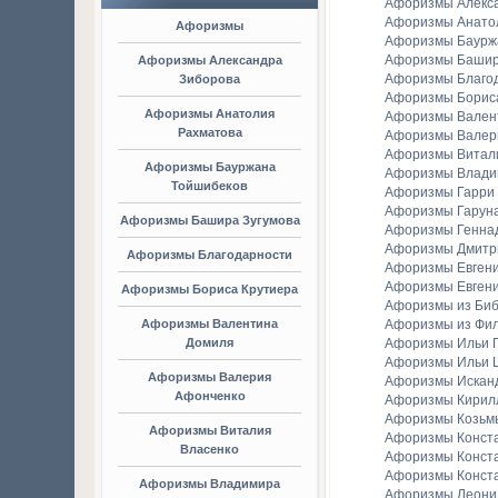
Афоризмы Алекс
Афоризмы Анато
Афоризмы
Афоризмы Баурж
Афоризмы Башир
Афоризмы Александра
Афоризмы Благо
Зиборова
Афоризмы Борис
Афоризмы Анатолия
Афоризмы Вален
Рахматова
Афоризмы Валер
Афоризмы Витал
Афоризмы Бауржана
Афоризмы Владим
Тойшибеков
Афоризмы Гарри
Афоризмы Гаруна
Афоризмы Башира Зугумова
Афоризмы Генна
Афоризмы Дмитр
Афоризмы Благодарности
Афоризмы Евген
Афоризмы Евгени
Афоризмы Бориса Крутиера
Афоризмы из Би
Афоризмы Валентина
Афоризмы из Фи
Домиля
Афоризмы Ильи Г
Афоризмы Ильи 
Афоризмы Валерия
Афоризмы Искан
Афонченко
Афоризмы Кирил
Афоризмы Козьм
Афоризмы Виталия
Афоризмы Конст
Власенко
Афоризмы Конст
Афоризмы Конст
Афоризмы Владимира
Афоризмы Леонид