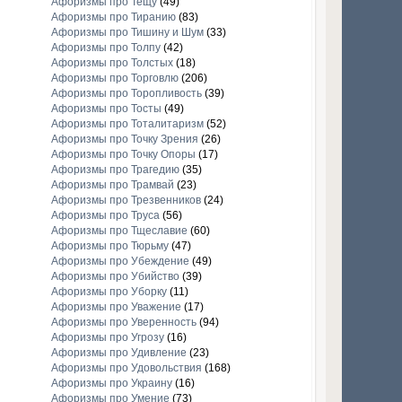
Афоризмы про Тещу
(49)
Афоризмы про Тиранию
(83)
Афоризмы про Тишину и Шум
(33)
Афоризмы про Толпу
(42)
Афоризмы про Толстых
(18)
Афоризмы про Торговлю
(206)
Афоризмы про Торопливость
(39)
Афоризмы про Тосты
(49)
Афоризмы про Тоталитаризм
(52)
Афоризмы про Точку Зрения
(26)
Афоризмы про Точку Опоры
(17)
Афоризмы про Трагедию
(35)
Афоризмы про Трамвай
(23)
Афоризмы про Трезвенников
(24)
Афоризмы про Труса
(56)
Афоризмы про Тщеславие
(60)
Афоризмы про Тюрьму
(47)
Афоризмы про Убеждение
(49)
Афоризмы про Убийство
(39)
Афоризмы про Уборку
(11)
Афоризмы про Уважение
(17)
Афоризмы про Уверенность
(94)
Афоризмы про Угрозу
(16)
Афоризмы про Удивление
(23)
Афоризмы про Удовольствия
(168)
Афоризмы про Украину
(16)
Афоризмы про Умение
(73)