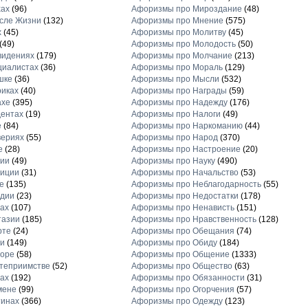
хах
(96)
Афоризмы про Мироздание
(48)
сле Жизни
(132)
Афоризмы про Мнение
(575)
х
(45)
Афоризмы про Молитву
(45)
(49)
Афоризмы про Молодость
(50)
видениях
(179)
Афоризмы про Молчание
(213)
циалистах
(36)
Афоризмы про Мораль
(129)
шке
(36)
Афоризмы про Мысли
(532)
иках
(40)
Афоризмы про Награды
(59)
ахе
(395)
Афоризмы про Надежду
(176)
ентах
(19)
Афоризмы про Налоги
(49)
е
(84)
Афоризмы про Наркоманию
(44)
вериях
(55)
Афоризмы про Народ
(370)
е
(28)
Афоризмы про Настроение
(20)
рии
(49)
Афоризмы про Науку
(490)
диции
(31)
Афоризмы про Начальство
(53)
е
(135)
Афоризмы про Неблагодарность
(55)
рдии
(23)
Афоризмы про Недостатки
(178)
ах
(107)
Афоризмы про Ненависть
(151)
тазии
(185)
Афоризмы про Нравственность
(128)
рте
(24)
Афоризмы про Обещания
(74)
и
(149)
Афоризмы про Обиду
(184)
торе
(58)
Афоризмы про Общение
(1333)
теприимстве
(52)
Афоризмы про Общество
(63)
ах
(192)
Афоризмы про Обязанности
(31)
мене
(99)
Афоризмы про Огорчения
(57)
тинах
(366)
Афоризмы про Одежду
(123)