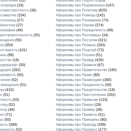
езразличие
(52)
Афоризмы про Подлость
(25)
еспорядок
(18)
Афоризмы про Подчиненных
(147)
спристрастность
(36)
Афоризмы про Политику
(820)
ессмертие
(104)
Афоризмы про Помощь
(142)
ессонницу
(27)
Афоризмы про Понимание
(73)
блиотеку
(27)
Афоризмы про Пороки
(374)
иографию
(46)
Афоризмы про Порядочность
(49)
аготворительность
(35)
Афоризмы про Пословицы
(34)
лондинок
(50)
Афоризмы про Поступки
(321)
га
(354)
Афоризмы про Похвалу
(293)
лтливость
(101)
Афоризмы про Поцелуй
(73)
рань
(99)
Афоризмы про Поэзию
(51)
атство
(18)
Афоризмы про Правду
(426)
рудершафт
(50)
Афоризмы про Правила
(67)
удущее
(282)
Афоризмы про Правительство
(185)
ежливость
(50)
Афоризмы про Право
(80)
езение
(52)
Афоризмы про Правосудие
(380)
еликодушие
(51)
Афоризмы про Преданность
(50)
еру
(410)
Афоризмы про Предательство
(19)
ес
(51)
Афоризмы про Преступление
(202)
чность
(53)
Афоризмы про Привычки
(133)
гляд
(52)
Афоризмы про Приказ
(29)
ятку
(48)
Афоризмы про Пример
(36)
ино
(71)
Афоризмы про Приметы
(51)
ус
(50)
Афоризмы про Принципы
(80)
асть
(389)
Афоризмы про Природу
(399)
нешность
(52)
Афоризмы про Прогресс
(177)