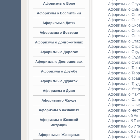
Афоризмы о Воле
Афоризмы о Слу
Афоризмы о Смы
Афоризмы о Воспитании
Афоризмы о Сна
Афоризмы о Сне
Афоризмы о Детях
Афоризмы о Сно
Афоризмы о Спе
Афоризмы о Доверии
Афоризмы о Спе
Афоризмы о Стар
Афоризмы о Долгожителях
Афоризмы о Стр
Афоризмы о Студ
Афоризмы о Дорогах
Афоризмы о Суд
Афоризмы о Достоинствах
Афоризмы о Суе
Афоризмы о Такт
Афоризмы о Дружбе
Афоризмы о Тео
Афоризмы о Тра
Афоризмы о Дураках
Афоризмы о Труд
Афоризмы о Усе
Афоризмы о Душе
Афоризмы о Факт
Афоризмы о Фан
Афоризмы о Жажде
Афоризмы о Фли
Афоризмы о Желаниях
Афоризмы о Чест
Афоризмы об Ав
Афоризмы о Женской
Афоризмы об Гос
Интуиции
Афоризмы об Игр
Афоризмы об Из
Афоризмы о Женщинах
Афоризмы об Ис