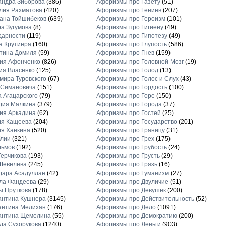
андра Зиборова
(386)
Афоризмы про Газету
(51)
лия Рахматова
(420)
Афоризмы про Гениев
(207)
ана Тойшибеков
(639)
Афоризмы про Героизм
(101)
а Зугумова
(8)
Афоризмы про Гигиену
(49)
дарности
(119)
Афоризмы про Гипотезу
(49)
а Крутиера
(160)
Афоризмы про Глупость
(586)
тина Домиля
(59)
Афоризмы про Гнев
(159)
ия Афонченко
(826)
Афоризмы про Головной Мозг
(19)
ия Власенко
(125)
Афоризмы про Голод
(13)
ира Туровского
(67)
Афоризмы про Голос и Слух
(43)
 Симановича
(151)
Афоризмы про Гордость
(100)
 Агацарского
(79)
Афоризмы про Горе
(150)
дия Малкина
(379)
Афоризмы про Города
(37)
ия Аркадина
(62)
Афоризмы про Гостей
(25)
ия Кащеева
(204)
Афоризмы про Государство
(201)
я Ханкина
(520)
Афоризмы про Границу
(31)
блии
(321)
Афоризмы про Грех
(175)
льмов
(192)
Афоризмы про Грубость
(24)
ерчикова
(193)
Афоризмы про Грусть
(29)
Шевелева
(245)
Афоризмы про Грязь
(16)
дара Асадуллае
(42)
Афоризмы про Гуманизм
(27)
ла Фандеева
(29)
Афоризмы про Двуличие
(51)
ы Пруткова
(178)
Афоризмы про Девушек
(200)
антина Кушнера
(3145)
Афоризмы про Действительность
(52)
антина Мелихан
(176)
Афоризмы про Дело
(1091)
антина Щемелина
(55)
Афоризмы про Демократию
(200)
а Сухорукова
(1240)
Афоризмы про Деньги
(903)