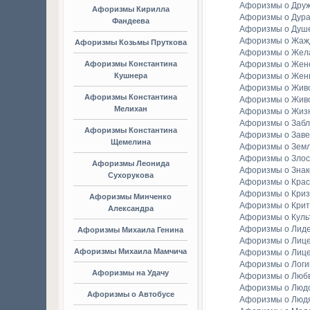
Афоризмы о Дру
Афоризмы Кирилла
Афоризмы о Дура
Фандеева
Афоризмы о Душ
Афоризмы о Жаж
Афоризмы Козьмы Пруткова
Афоризмы о Жел
Афоризмы Константина
Афоризмы о Женс
Кушнера
Афоризмы о Жен
Афоризмы о Жив
Афоризмы Константина
Афоризмы о Жив
Мелихан
Афоризмы о Жиз
Афоризмы о Заб
Афоризмы Константина
Афоризмы о Зав
Щемелина
Афоризмы о Зем
Афоризмы о Злос
Афоризмы Леонида
Афоризмы о Зна
Сухорукова
Афоризмы о Крас
Афоризмы о Криз
Афоризмы Минченко
Афоризмы о Крит
Александра
Афоризмы о Куль
Афоризмы о Лид
Афоризмы Михаила Генина
Афоризмы о Лиц
Афоризмы Михаила Мамчича
Афоризмы о Лиц
Афоризмы о Логи
Афоризмы на Удачу
Афоризмы о Люб
Афоризмы о Люд
Афоризмы о Автобусе
Афоризмы о Люд