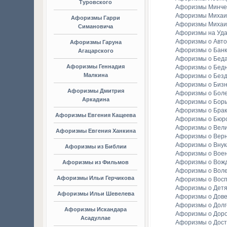
Туровского
Афоризмы Минче
Афоризмы Михаи
Афоризмы Гарри
Афоризмы Михаи
Симановича
Афоризмы на Уда
Афоризмы о Авто
Афоризмы Гаруна
Афоризмы о Банк
Агацарского
Афоризмы о Бед
Афоризмы Геннадия
Афоризмы о Бедн
Малкина
Афоризмы о Без
Афоризмы о Биз
Афоризмы Дмитрия
Афоризмы о Бол
Аркадина
Афоризмы о Бор
Афоризмы о Брак
Афоризмы Евгения Кащеева
Афоризмы о Бюр
Афоризмы о Вели
Афоризмы Евгения Ханкина
Афоризмы о Вер
Афоризмы о Внук
Афоризмы из Библии
Афоризмы о Вое
Афоризмы о Вож
Афоризмы из Фильмов
Афоризмы о Вол
Афоризмы Ильи Герчикова
Афоризмы о Вос
Афоризмы о Детя
Афоризмы Ильи Шевелева
Афоризмы о Дов
Афоризмы о Долг
Афоризмы Искандара
Афоризмы о Доро
Асадуллае
Афоризмы о Дост