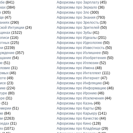
жбе
(841)
Афоризмы про Зарплату
(45)
ках
(384)
Афоризмы про Зеркало
(36)
е
(305)
Афоризмы про Зло
(300)
де
(47)
Афоризмы про Знания
(793)
аниях
(290)
Афоризмы про Зрелость
(19)
кой Интуиции
(24)
Афоризмы про Зрителей
(50)
щинах
(1522)
Афоризмы про Зубы
(41)
описи
(116)
Афоризмы про Идеалы
(201)
отных
(225)
Афоризмы про Идеологию
(50)
ни
(2239)
Афоризмы про Известность
(50)
луждение
(357)
Афоризмы про Излишнее
(50)
ещание
(54)
Афоризмы про Изобретения
(50)
ле
(51)
Афоризмы про Иллюзии
(52)
ловие
(31)
Афоризмы про Имена
(48)
комых
(46)
Афоризмы про Интеллект
(111)
оте
(49)
Афоризмы про Интернет
(47)
исе
(23)
Афоризмы про Инфляцию
(34)
ике
(224)
Афоризмы про Информацию
(46)
туре
(80)
Афоризмы про Иронию
(46)
ере
(31)
Афоризмы про Исключения
(44)
е
(51)
Афоризмы про Казнь
(49)
емерии
(51)
Афоризмы про Карты
(26)
ке
(84)
Афоризмы про Карьеру
(141)
ви
(2263)
Афоризмы про Качество
(44)
оедах
(31)
Афоризмы про Кино
(128)
ях
(1071)
Афоризмы про Кладбище
(29)