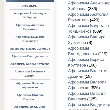
Афоризмы Александ
Афоризмы
Зиборова
(386)
Афоризмы Александра
Афоризмы Анатолия
Зиборова
Рахматова
(420)
Афоризмы Бауржана
Афоризмы Анатолия
Рахматова
Тойшибеков
(639)
Афоризмы Башира
Афоризмы Бауржана
Тойшибеков
Зугумова
(8)
Афоризмы
Афоризмы Башира Зугумова
Благодарности
(119)
Афоризмы Благодарности
Афоризмы Бориса
Афоризмы Бориса Крутиера
Крутиера
(160)
Афоризмы Валентин
Афоризмы Валентина
Домиля
Домиля
(59)
Афоризмы Валерия
Афоризмы Валерия
Афонченко
(826)
Афонченко
Афоризмы Виталия
Афоризмы Виталия
Власенко
(125)
Власенко
Афоризмы Владимир
Афоризмы Владимира