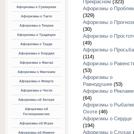
Прекрасном
(323)
Афоризмы о Суевериях
Афоризмы о Пробле
(329)
Афоризмы о Такте
Афоризмы о Прогноз
Афоризмы о Теории
(30)
Афоризмы о Традиции
Афоризмы о Простот
(49)
Афоризмы о Труде
Афоризмы о Просьба
Афоризмы о Усердии
(114)
Афоризмы о Фактах
Афоризмы о Равенст
(53)
Афоризмы о Фантазии
Афоризмы о
Афоризмы о Флирте
Равнодушие
(53)
Афоризмы о Рекламе
Афоризмы о Чести
(64)
Афоризмы об Авторе
Афоризмы о Рыбалке
Афоризмы об
Охоте
(46)
Гостеприимстве
Афоризмы о Сердце
Афоризмы об Играх
(194)
Афоризмы о Слухах
(
Афоризмы об Измене