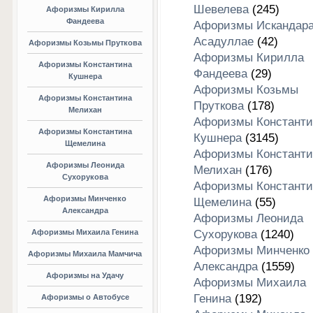
Шевелева
(245)
Афоризмы Кирилла
Фандеева
Афоризмы Искандар
Асадуллае
(42)
Афоризмы Козьмы Пруткова
Афоризмы Кирилла
Афоризмы Константина
Фандеева
(29)
Кушнера
Афоризмы Козьмы
Афоризмы Константина
Пруткова
(178)
Мелихан
Афоризмы Константи
Афоризмы Константина
Кушнера
(3145)
Щемелина
Афоризмы Константи
Афоризмы Леонида
Мелихан
(176)
Сухорукова
Афоризмы Константи
Афоризмы Минченко
Щемелина
(55)
Александра
Афоризмы Леонида
Афоризмы Михаила Генина
Сухорукова
(1240)
Афоризмы Минченко
Афоризмы Михаила Мамчича
Александра
(1559)
Афоризмы на Удачу
Афоризмы Михаила
Генина
(192)
Афоризмы о Автобусе