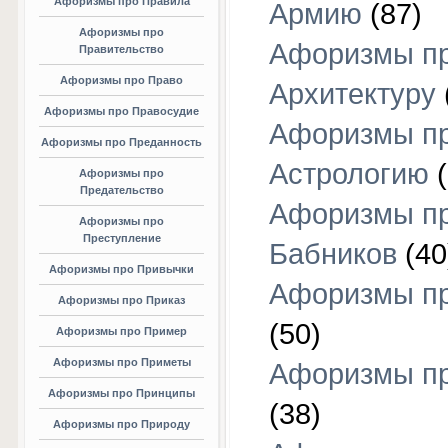
Афоризмы про Правила
Армию
(87)
Афоризмы про
Афоризмы п
Правительство
Афоризмы про Право
Архитектуру
Афоризмы про Правосудие
Афоризмы п
Афоризмы про Преданность
Астрологию
(
Афоризмы про
Предательство
Афоризмы п
Афоризмы про
Преступление
Бабников
(40
Афоризмы про Привычки
Афоризмы пр
Афоризмы про Приказ
(50)
Афоризмы про Пример
Афоризмы про Приметы
Афоризмы п
Афоризмы про Принципы
(38)
Афоризмы про Природу