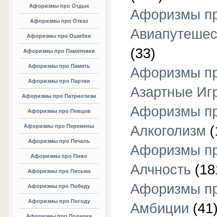
Афоризмы про Отдых
Афоризмы п
Афоризмы про Отказ
Авиапутешес
Афоризмы про Ошибки
(33)
Афоризмы про Памятники
Афоризмы про Память
Афоризмы п
Афоризмы про Партии
Азартные Иг
Афоризмы про Патриотизм
Афоризмы п
Афоризмы про Певцов
Афоризмы про Перемены
Алкоголизм
(
Афоризмы про Печаль
Афоризмы п
Афоризмы про Пиво
Алчность
(18
Афоризмы про Письма
Афоризмы п
Афоризмы про Победу
Афоризмы про Погоду
Амбиции
(41
Афоризмы про Подарки