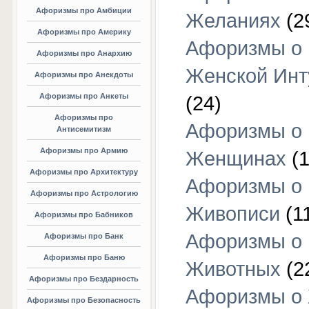
Афоризмы про Амбиции
Желаниях
(2
Афоризмы про Америку
Афоризмы о
Афоризмы про Анархию
Женской Инт
Афоризмы про Анекдоты
Афоризмы про Анкеты
(24)
Афоризмы про
Афоризмы о
Антисемитизм
Афоризмы про Армию
Женщинах
(1
Афоризмы про Архитектуру
Афоризмы о
Афоризмы про Астрологию
Живописи
(1
Афоризмы про Бабников
Афоризмы о
Афоризмы про Банк
Афоризмы про Баню
Животных
(2
Афоризмы про Бездарность
Афоризмы о
Афоризмы про Безопасность