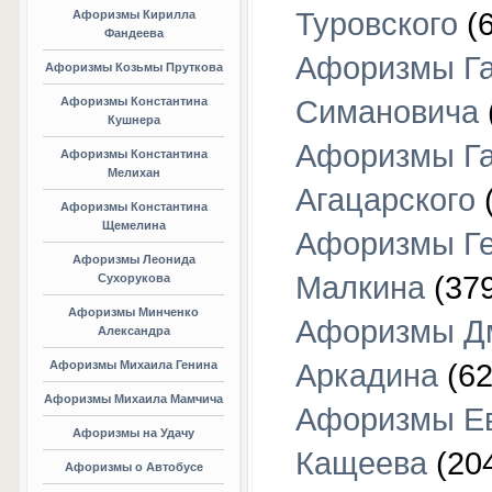
Туровского
(6
Афоризмы Кирилла
Фандеева
Афоризмы Г
Афоризмы Козьмы Пруткова
Афоризмы Константина
Симановича
Кушнера
Афоризмы Г
Афоризмы Константина
Мелихан
Агацарского
(
Афоризмы Константина
Щемелина
Афоризмы Г
Афоризмы Леонида
Малкина
(379
Сухорукова
Афоризмы Минченко
Афоризмы Д
Александра
Афоризмы Михаила Генина
Аркадина
(62
Афоризмы Михаила Мамчича
Афоризмы Е
Афоризмы на Удачу
Кащеева
(20
Афоризмы о Автобусе