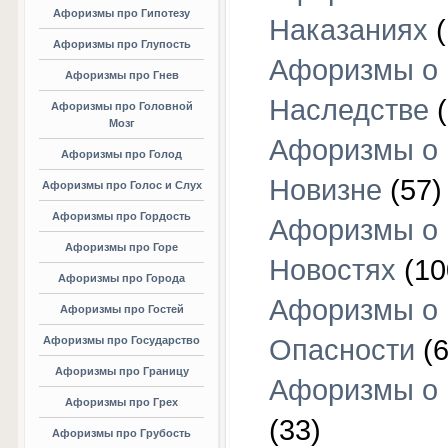
Афоризмы про Гипотезу
Наказаниях
(
Афоризмы про Глупость
Афоризмы о
Афоризмы про Гнев
Наследстве
(
Афоризмы про Головной
Мозг
Афоризмы о
Афоризмы про Голод
Новизне
(57)
Афоризмы про Голос и Слух
Афоризмы про Гордость
Афоризмы о
Афоризмы про Горе
Новостях
(10
Афоризмы про Города
Афоризмы о
Афоризмы про Гостей
Афоризмы про Государство
Опасности
(6
Афоризмы про Границу
Афоризмы о
Афоризмы про Грех
(33)
Афоризмы про Грубость