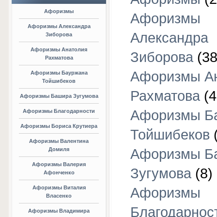
Афоризмы
Афоризмы
Афоризмы Александра
Александра
Зиборова
Афоризмы Анатолия
Зиборова
(38
Рахматова
Афоризмы А
Афоризмы Бауржана
Тойшибеков
Рахматова
(4
Афоризмы Башира Зугумова
Афоризмы Б
Афоризмы Благодарности
Афоризмы Бориса Крутиера
Тойшибеков
Афоризмы Валентина
Домиля
Афоризмы Б
Афоризмы Валерия
Зугумова
(8)
Афонченко
Афоризмы Виталия
Афоризмы
Власенко
Благодарнос
Афоризмы Владимира