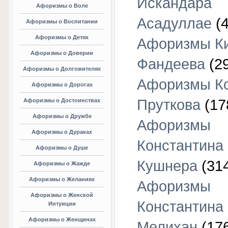
Искандара
Афоризмы о Воле
Асадуллае
(4
Афоризмы о Воспитании
Афоризмы о Детях
Афоризмы К
Афоризмы о Доверии
Фандеева
(29
Афоризмы о Долгожителях
Афоризмы К
Афоризмы о Дорогах
Пруткова
(17
Афоризмы о Достоинствах
Афоризмы о Дружбе
Афоризмы
Афоризмы о Дураках
Константина
Афоризмы о Душе
Кушнера
(31
Афоризмы о Жажде
Афоризмы о Желаниях
Афоризмы
Афоризмы о Женской
Константина
Интуиции
Афоризмы о Женщинах
Мелихан
(17