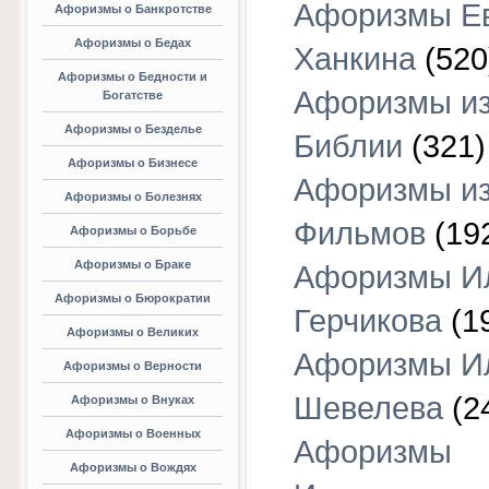
Афоризмы Е
Афоризмы о Банкротстве
Афоризмы о Бедах
Ханкина
(520
Афоризмы о Бедности и
Афоризмы и
Богатстве
Афоризмы о Безделье
Библии
(321)
Афоризмы о Бизнесе
Афоризмы и
Афоризмы о Болезнях
Фильмов
(19
Афоризмы о Борьбе
Афоризмы о Браке
Афоризмы И
Афоризмы о Бюрократии
Герчикова
(1
Афоризмы о Великих
Афоризмы И
Афоризмы о Верности
Шевелева
(2
Афоризмы о Внуках
Афоризмы о Военных
Афоризмы
Афоризмы о Вождях