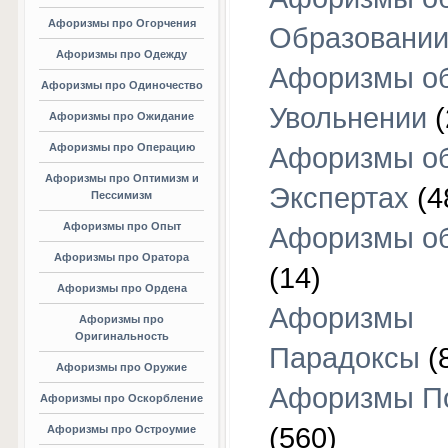
Афоризмы про Огорчения
Образовани
Афоризмы про Одежду
Афоризмы о
Афоризмы про Одиночество
Увольнении
(
Афоризмы про Ожидание
Афоризмы про Операцию
Афоризмы о
Афоризмы про Оптимизм и
Экспертах
(4
Пессимизм
Афоризмы про Опыт
Афоризмы об
Афоризмы про Оратора
(14)
Афоризмы про Ордена
Афоризмы
Афоризмы про
Оригинальность
Парадоксы
(
Афоризмы про Оружие
Афоризмы П
Афоризмы про Оскорбление
(560)
Афоризмы про Остроумие