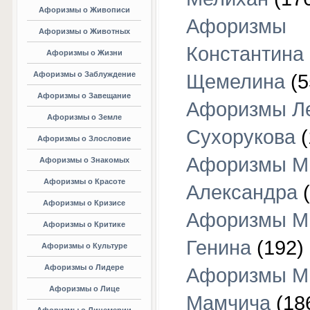
Афоризмы о Живописи
Афоризмы
Афоризмы о Животных
Константина
Афоризмы о Жизни
Афоризмы о Заблуждение
Щемелина
(5
Афоризмы о Завещание
Афоризмы Л
Афоризмы о Земле
Сухорукова
(
Афоризмы о Злословие
Афоризмы М
Афоризмы о Знакомых
Афоризмы о Красоте
Александра
(
Афоризмы о Кризисе
Афоризмы М
Афоризмы о Критике
Генина
(192)
Афоризмы о Культуре
Афоризмы о Лидере
Афоризмы М
Афоризмы о Лице
Мамчича
(18