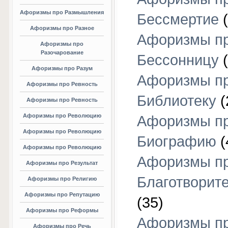
Афоризмы про Размышления
Бессмертие
(
Афоризмы про Разное
Афоризмы п
Афоризмы про
Разочарование
Бессонницу
(
Афоризмы про Разум
Афоризмы п
Афоризмы про Ревность
Библиотеку
(
Афоризмы про Ревность
Афоризмы про Революцию
Афоризмы п
Афоризмы про Революцию
Биографию
(
Афоризмы про Революцию
Афоризмы п
Афоризмы про Результат
Благотворит
Афоризмы про Религию
Афоризмы про Репутацию
(35)
Афоризмы про Реформы
Афоризмы п
Афоризмы про Речь