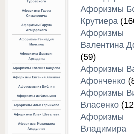
Туровского
Афоризмы Б
Афоризмы Гарри
Симановича
Крутиера
(16
Афоризмы Гаруна
Агацарского
Афоризмы
Афоризмы Геннадия
Валентина Д
Малкина
Афоризмы Дмитрия
(59)
Аркадина
Афоризмы В
Афоризмы Евгения Кащеева
Афоризмы Евгения Ханкина
Афонченко
(
Афоризмы из Библии
Афоризмы В
Афоризмы из Фильмов
Власенко
(12
Афоризмы Ильи Герчикова
Афоризмы
Афоризмы Ильи Шевелева
Афоризмы Искандара
Владимира
Асадуллае