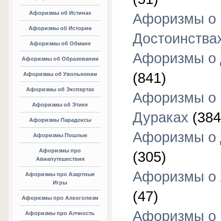
Афоризмы об Истинах
Афоризмы о
Афоризмы об Истории
Достоинства
Афоризмы об Обмане
Афоризмы о
Афоризмы об Образовании
(841)
Афоризмы об Увольнении
Афоризмы об Экспертах
Афоризмы о
Афоризмы об Этике
Дураках
(384
Афоризмы Парадоксы
Афоризмы о
Афоризмы Пошлые
Афоризмы про
(305)
Авиапутешествия
Афоризмы о
Афоризмы про Азартные
Игры
(47)
Афоризмы про Алкоголизм
Афоризмы о
Афоризмы про Алчность