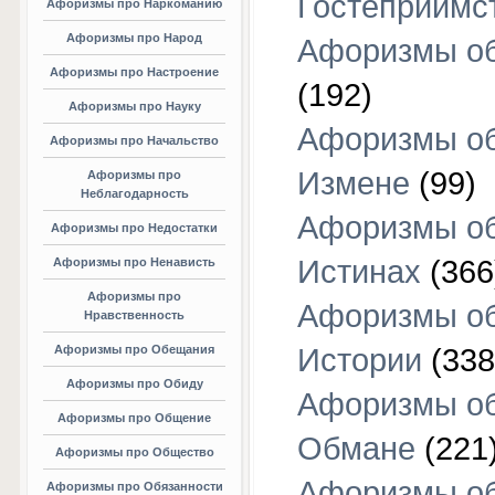
Гостеприимс
Афоризмы про Наркоманию
Афоризмы про Народ
Афоризмы об
Афоризмы про Настроение
(192)
Афоризмы про Науку
Афоризмы о
Афоризмы про Начальство
Измене
(99)
Афоризмы про
Неблагодарность
Афоризмы о
Афоризмы про Недостатки
Истинах
(366
Афоризмы про Ненависть
Афоризмы про
Афоризмы о
Нравственность
Афоризмы про Обещания
Истории
(338
Афоризмы про Обиду
Афоризмы о
Афоризмы про Общение
Обмане
(221
Афоризмы про Общество
Афоризмы о
Афоризмы про Обязанности