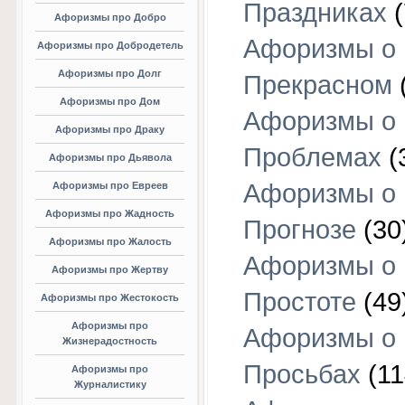
Праздниках
(
Афоризмы про Добро
Афоризмы о
Афоризмы про Добродетель
Афоризмы про Долг
Прекрасном
Афоризмы про Дом
Афоризмы о
Афоризмы про Драку
Проблемах
(
Афоризмы про Дьявола
Афоризмы о
Афоризмы про Евреев
Афоризмы про Жадность
Прогнозе
(30
Афоризмы про Жалость
Афоризмы о
Афоризмы про Жертву
Простоте
(49
Афоризмы про Жестокость
Афоризмы про
Афоризмы о
Жизнерадостность
Просьбах
(11
Афоризмы про
Журналистику