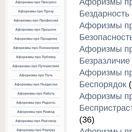
Афоризмы п
Афоризмы про Прогресс
Бездарность
Афоризмы про Прозу
Афоризмы про Профессии
Афоризмы п
Афоризмы про Прошлое
Безопасност
Афоризмы про Прощение
Афоризмы п
Афоризмы про Психиатрию
Афоризмы про Публику
Безразличие
Афоризмы про Путешествие
Афоризмы п
Афоризмы про Путь
Беспорядок
(
Афоризмы про Пьедестал
Афоризмы п
Афоризмы про Работу
Афоризмы про Радость
Беспристрас
Афоризмы про Развод
(36)
Афоризмы про Разговор
Афоризмы п
Афоризмы про Разлуку