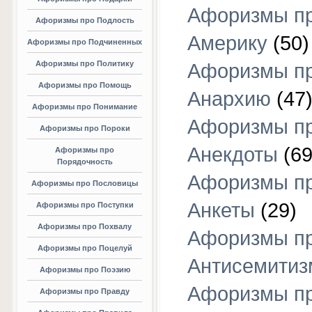
Афоризмы п
Афоризмы про Подлость
Америку
(50)
Афоризмы про Подчиненных
Афоризмы про Политику
Афоризмы п
Афоризмы про Помощь
Анархию
(47
Афоризмы про Понимание
Афоризмы п
Афоризмы про Пороки
Анекдоты
(69
Афоризмы про
Порядочность
Афоризмы п
Афоризмы про Пословицы
Анкеты
(29)
Афоризмы про Поступки
Афоризмы про Похвалу
Афоризмы п
Афоризмы про Поцелуй
Антисемитиз
Афоризмы про Поэзию
Афоризмы п
Афоризмы про Правду