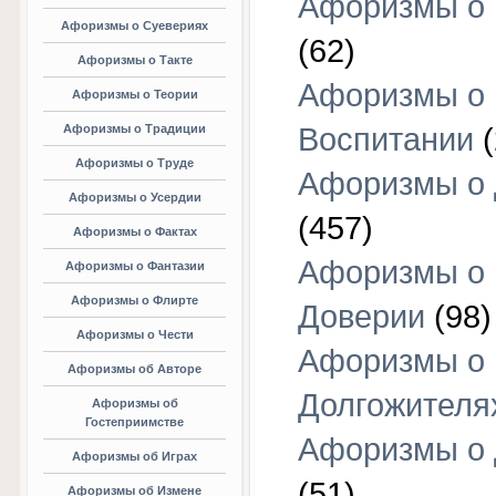
Афоризмы о 
Афоризмы о Суевериях
(62)
Афоризмы о Такте
Афоризмы о
Афоризмы о Теории
Афоризмы о Традиции
Воспитании
(
Афоризмы о Труде
Афоризмы о 
Афоризмы о Усердии
(457)
Афоризмы о Фактах
Афоризмы о
Афоризмы о Фантазии
Афоризмы о Флирте
Доверии
(98)
Афоризмы о Чести
Афоризмы о
Афоризмы об Авторе
Долгожителя
Афоризмы об
Гостеприимстве
Афоризмы о 
Афоризмы об Играх
(51)
Афоризмы об Измене