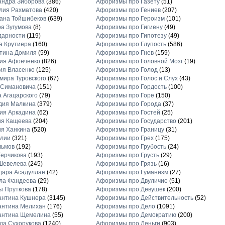
андра Зиборова
(386)
Афоризмы про Газету
(51)
лия Рахматова
(420)
Афоризмы про Гениев
(207)
ана Тойшибеков
(639)
Афоризмы про Героизм
(101)
а Зугумова
(8)
Афоризмы про Гигиену
(49)
дарности
(119)
Афоризмы про Гипотезу
(49)
а Крутиера
(160)
Афоризмы про Глупость
(586)
тина Домиля
(59)
Афоризмы про Гнев
(159)
ия Афонченко
(826)
Афоризмы про Головной Мозг
(19)
ия Власенко
(125)
Афоризмы про Голод
(13)
ира Туровского
(67)
Афоризмы про Голос и Слух
(43)
 Симановича
(151)
Афоризмы про Гордость
(100)
 Агацарского
(79)
Афоризмы про Горе
(150)
дия Малкина
(379)
Афоризмы про Города
(37)
ия Аркадина
(62)
Афоризмы про Гостей
(25)
ия Кащеева
(204)
Афоризмы про Государство
(201)
я Ханкина
(520)
Афоризмы про Границу
(31)
блии
(321)
Афоризмы про Грех
(175)
льмов
(192)
Афоризмы про Грубость
(24)
ерчикова
(193)
Афоризмы про Грусть
(29)
Шевелева
(245)
Афоризмы про Грязь
(16)
дара Асадуллае
(42)
Афоризмы про Гуманизм
(27)
ла Фандеева
(29)
Афоризмы про Двуличие
(51)
ы Пруткова
(178)
Афоризмы про Девушек
(200)
антина Кушнера
(3145)
Афоризмы про Действительность
(52)
антина Мелихан
(176)
Афоризмы про Дело
(1091)
антина Щемелина
(55)
Афоризмы про Демократию
(200)
а Сухорукова
(1240)
Афоризмы про Деньги
(903)