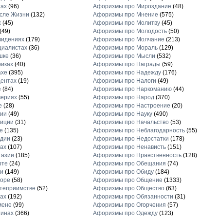
хах
(96)
Афоризмы про Мироздание
(48)
сле Жизни
(132)
Афоризмы про Мнение
(575)
х
(45)
Афоризмы про Молитву
(45)
(49)
Афоризмы про Молодость
(50)
видениях
(179)
Афоризмы про Молчание
(213)
циалистах
(36)
Афоризмы про Мораль
(129)
шке
(36)
Афоризмы про Мысли
(532)
иках
(40)
Афоризмы про Награды
(59)
ахе
(395)
Афоризмы про Надежду
(176)
ентах
(19)
Афоризмы про Налоги
(49)
е
(84)
Афоризмы про Наркоманию
(44)
вериях
(55)
Афоризмы про Народ
(370)
е
(28)
Афоризмы про Настроение
(20)
рии
(49)
Афоризмы про Науку
(490)
диции
(31)
Афоризмы про Начальство
(53)
е
(135)
Афоризмы про Неблагодарность
(55)
рдии
(23)
Афоризмы про Недостатки
(178)
ах
(107)
Афоризмы про Ненависть
(151)
тазии
(185)
Афоризмы про Нравственность
(128)
рте
(24)
Афоризмы про Обещания
(74)
и
(149)
Афоризмы про Обиду
(184)
торе
(58)
Афоризмы про Общение
(1333)
теприимстве
(52)
Афоризмы про Общество
(63)
ах
(192)
Афоризмы про Обязанности
(31)
мене
(99)
Афоризмы про Огорчения
(57)
тинах
(366)
Афоризмы про Одежду
(123)