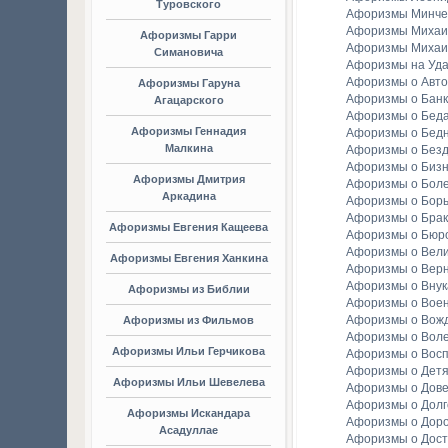
Туровского
Афоризмы Минче
Афоризмы Михаи
Афоризмы Гарри
Афоризмы Михаи
Симановича
Афоризмы на Уда
Афоризмы о Авто
Афоризмы Гаруна
Афоризмы о Банк
Агацарского
Афоризмы о Бед
Афоризмы Геннадия
Афоризмы о Бедн
Малкина
Афоризмы о Без
Афоризмы о Биз
Афоризмы Дмитрия
Афоризмы о Бол
Аркадина
Афоризмы о Бор
Афоризмы о Брак
Афоризмы Евгения Кащеева
Афоризмы о Бюр
Афоризмы о Вели
Афоризмы Евгения Ханкина
Афоризмы о Вер
Афоризмы о Внук
Афоризмы из Библии
Афоризмы о Вое
Афоризмы о Вож
Афоризмы из Фильмов
Афоризмы о Вол
Афоризмы Ильи Герчикова
Афоризмы о Вос
Афоризмы о Детя
Афоризмы Ильи Шевелева
Афоризмы о Дов
Афоризмы о Долг
Афоризмы Искандара
Афоризмы о Доро
Асадуллае
Афоризмы о Дост