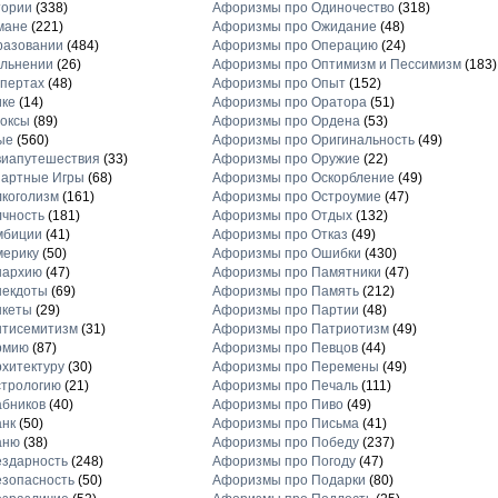
тории
(338)
Афоризмы про Одиночество
(318)
мане
(221)
Афоризмы про Ожидание
(48)
разовании
(484)
Афоризмы про Операцию
(24)
льнении
(26)
Афоризмы про Оптимизм и Пессимизм
(183)
пертах
(48)
Афоризмы про Опыт
(152)
ике
(14)
Афоризмы про Оратора
(51)
оксы
(89)
Афоризмы про Ордена
(53)
ые
(560)
Афоризмы про Оригинальность
(49)
виапутешествия
(33)
Афоризмы про Оружие
(22)
зартные Игры
(68)
Афоризмы про Оскорбление
(49)
коголизм
(161)
Афоризмы про Остроумие
(47)
чность
(181)
Афоризмы про Отдых
(132)
мбиции
(41)
Афоризмы про Отказ
(49)
мерику
(50)
Афоризмы про Ошибки
(430)
нархию
(47)
Афоризмы про Памятники
(47)
некдоты
(69)
Афоризмы про Память
(212)
нкеты
(29)
Афоризмы про Партии
(48)
нтисемитизм
(31)
Афоризмы про Патриотизм
(49)
рмию
(87)
Афоризмы про Певцов
(44)
хитектуру
(30)
Афоризмы про Перемены
(49)
стрологию
(21)
Афоризмы про Печаль
(111)
бников
(40)
Афоризмы про Пиво
(49)
анк
(50)
Афоризмы про Письма
(41)
аню
(38)
Афоризмы про Победу
(237)
здарность
(248)
Афоризмы про Погоду
(47)
зопасность
(50)
Афоризмы про Подарки
(80)