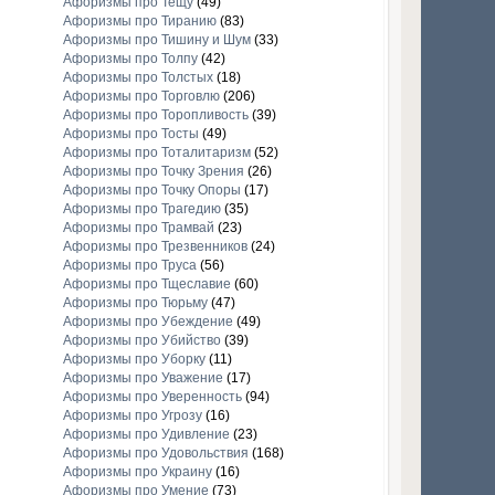
Афоризмы про Тещу
(49)
Афоризмы про Тиранию
(83)
Афоризмы про Тишину и Шум
(33)
Афоризмы про Толпу
(42)
Афоризмы про Толстых
(18)
Афоризмы про Торговлю
(206)
Афоризмы про Торопливость
(39)
Афоризмы про Тосты
(49)
Афоризмы про Тоталитаризм
(52)
Афоризмы про Точку Зрения
(26)
Афоризмы про Точку Опоры
(17)
Афоризмы про Трагедию
(35)
Афоризмы про Трамвай
(23)
Афоризмы про Трезвенников
(24)
Афоризмы про Труса
(56)
Афоризмы про Тщеславие
(60)
Афоризмы про Тюрьму
(47)
Афоризмы про Убеждение
(49)
Афоризмы про Убийство
(39)
Афоризмы про Уборку
(11)
Афоризмы про Уважение
(17)
Афоризмы про Уверенность
(94)
Афоризмы про Угрозу
(16)
Афоризмы про Удивление
(23)
Афоризмы про Удовольствия
(168)
Афоризмы про Украину
(16)
Афоризмы про Умение
(73)