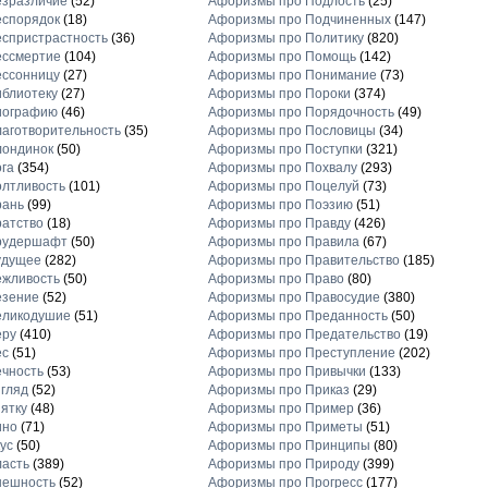
езразличие
(52)
Афоризмы про Подлость
(25)
еспорядок
(18)
Афоризмы про Подчиненных
(147)
спристрастность
(36)
Афоризмы про Политику
(820)
ессмертие
(104)
Афоризмы про Помощь
(142)
ессонницу
(27)
Афоризмы про Понимание
(73)
блиотеку
(27)
Афоризмы про Пороки
(374)
иографию
(46)
Афоризмы про Порядочность
(49)
аготворительность
(35)
Афоризмы про Пословицы
(34)
лондинок
(50)
Афоризмы про Поступки
(321)
га
(354)
Афоризмы про Похвалу
(293)
лтливость
(101)
Афоризмы про Поцелуй
(73)
рань
(99)
Афоризмы про Поэзию
(51)
атство
(18)
Афоризмы про Правду
(426)
рудершафт
(50)
Афоризмы про Правила
(67)
удущее
(282)
Афоризмы про Правительство
(185)
ежливость
(50)
Афоризмы про Право
(80)
езение
(52)
Афоризмы про Правосудие
(380)
еликодушие
(51)
Афоризмы про Преданность
(50)
еру
(410)
Афоризмы про Предательство
(19)
ес
(51)
Афоризмы про Преступление
(202)
чность
(53)
Афоризмы про Привычки
(133)
гляд
(52)
Афоризмы про Приказ
(29)
ятку
(48)
Афоризмы про Пример
(36)
ино
(71)
Афоризмы про Приметы
(51)
ус
(50)
Афоризмы про Принципы
(80)
асть
(389)
Афоризмы про Природу
(399)
нешность
(52)
Афоризмы про Прогресс
(177)