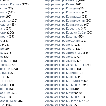
е
(145)
Афоризмы про Клевету
(140)
ецах и Глупцах
(277)
Афоризмы про Книги
(367)
естве
(62)
Афоризмы про Комедию
(29)
чинах
(691)
Афоризмы про Коммунизм
(45)
ыке
(190)
Афоризмы про Комплексы
(28)
заниях
(120)
Афоризмы про Комплименты
(30)
едстве
(33)
Афоризмы про Компьютеры
(41)
изне
(57)
Афоризмы про Косметику
(47)
стях
(100)
Афоризмы про Кошек и Собак
(50)
сности
(67)
Афоризмы про Курение
(50)
не
(33)
Афоризмы про Лекарства
(51)
е
(403)
Афоризмы про Лень
(113)
оре
(29)
Афоризмы про Лесть
(123)
ске
(137)
Афоризмы про Литературу
(546)
ьзе
(39)
Афоризмы про Ложь
(272)
ажение
(146)
Афоризмы про Лысину
(33)
дниках
(70)
Афоризмы про Любопытство
(26)
красном
(323)
Афоризмы про Магию
(15)
блемах
(329)
Афоризмы про Макияж
(12)
нозе
(30)
Афоризмы про Манеры
(49)
стоте
(49)
Афоризмы про Математику
(50)
сьбах
(114)
Афоризмы про Медицину
(494)
нстве
(53)
Афоризмы про Месть
(85)
нодушие
(53)
Афоризмы про Мечту
(219)
ламе
(64)
Афоризмы про Милицию
(51)
лке и Охоте
(46)
Афоризмы про Милосердие
(32)
дце
(194)
Афоризмы про Мир
(250)