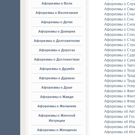
Афоризмы о Воле
Афоризмы о Слу
Афоризмы о Смы
Афоризмы о Воспитании
Афоризмы о Сна
Афоризмы о Сне
Афоризмы о Детях
Афоризмы о Сно
Афоризмы о Спе
Афоризмы о Доверии
Афоризмы о Спе
Афоризмы о Стар
Афоризмы о Долгожителях
Афоризмы о Стр
Афоризмы о Студ
Афоризмы о Дорогах
Афоризмы о Суд
Афоризмы о Достоинствах
Афоризмы о Суе
Афоризмы о Такт
Афоризмы о Дружбе
Афоризмы о Тео
Афоризмы о Тра
Афоризмы о Дураках
Афоризмы о Труд
Афоризмы о Усе
Афоризмы о Душе
Афоризмы о Факт
Афоризмы о Фан
Афоризмы о Жажде
Афоризмы о Фли
Афоризмы о Желаниях
Афоризмы о Чест
Афоризмы об Ав
Афоризмы о Женской
Афоризмы об Гос
Интуиции
Афоризмы об Игр
Афоризмы об Из
Афоризмы о Женщинах
Афоризмы об Ис