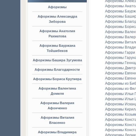
Афоризмы Алекс
Афоризмы Анато
Афоризмы
Афоризмы Баурж
Афоризмы Башир
Афоризмы Александра
Афоризмы Благо
Зиборова
Афоризмы Борис
Афоризмы Анатолия
Афоризмы Вален
Рахматова
Афоризмы Валер
Афоризмы Витал
Афоризмы Бауржана
Афоризмы Владим
Тойшибеков
Афоризмы Гарри
Афоризмы Гаруна
Афоризмы Башира Зугумова
Афоризмы Генна
Афоризмы Дмитр
Афоризмы Благодарности
Афоризмы Евген
Афоризмы Евгени
Афоризмы Бориса Крутиера
Афоризмы из Би
Афоризмы Валентина
Афоризмы из Фи
Домиля
Афоризмы Ильи Г
Афоризмы Ильи 
Афоризмы Валерия
Афоризмы Искан
Афонченко
Афоризмы Кирил
Афоризмы Козьм
Афоризмы Виталия
Афоризмы Конст
Власенко
Афоризмы Конст
Афоризмы Конст
Афоризмы Владимира
Афоризмы Леонид