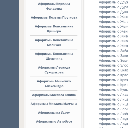
Афоризмы о Дру
Афоризмы Кирилла
Афоризмы о Дура
Фандеева
Афоризмы о Душ
Афоризмы о Жаж
Афоризмы Козьмы Пруткова
Афоризмы о Жел
Афоризмы Константина
Афоризмы о Женс
Кушнера
Афоризмы о Жен
Афоризмы о Жив
Афоризмы Константина
Афоризмы о Жив
Мелихан
Афоризмы о Жиз
Афоризмы о Заб
Афоризмы Константина
Афоризмы о Зав
Щемелина
Афоризмы о Зем
Афоризмы о Злос
Афоризмы Леонида
Афоризмы о Зна
Сухорукова
Афоризмы о Крас
Афоризмы о Криз
Афоризмы Минченко
Афоризмы о Крит
Александра
Афоризмы о Куль
Афоризмы о Лид
Афоризмы Михаила Генина
Афоризмы о Лиц
Афоризмы Михаила Мамчича
Афоризмы о Лиц
Афоризмы о Логи
Афоризмы на Удачу
Афоризмы о Люб
Афоризмы о Люд
Афоризмы о Автобусе
Афоризмы о Люд