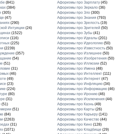
жбе
(841)
Афоризмы про Зарплату
(45)
ках
(384)
Афоризмы про Зеркало
(36)
е
(305)
Афоризмы про Зло
(300)
де
(47)
Афоризмы про Знания
(793)
аниях
(290)
Афоризмы про Зрелость
(19)
кой Интуиции
(24)
Афоризмы про Зрителей
(50)
щинах
(1522)
Афоризмы про Зубы
(41)
описи
(116)
Афоризмы про Идеалы
(201)
отных
(225)
Афоризмы про Идеологию
(50)
ни
(2239)
Афоризмы про Известность
(50)
луждение
(357)
Афоризмы про Излишнее
(50)
ещание
(54)
Афоризмы про Изобретения
(50)
ле
(51)
Афоризмы про Иллюзии
(52)
ловие
(31)
Афоризмы про Имена
(48)
комых
(46)
Афоризмы про Интеллект
(111)
оте
(49)
Афоризмы про Интернет
(47)
исе
(23)
Афоризмы про Инфляцию
(34)
ике
(224)
Афоризмы про Информацию
(46)
туре
(80)
Афоризмы про Иронию
(46)
ере
(31)
Афоризмы про Исключения
(44)
е
(51)
Афоризмы про Казнь
(49)
емерии
(51)
Афоризмы про Карты
(26)
ке
(84)
Афоризмы про Карьеру
(141)
ви
(2263)
Афоризмы про Качество
(44)
оедах
(31)
Афоризмы про Кино
(128)
ях
(1071)
Афоризмы про Кладбище
(29)