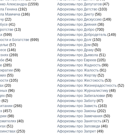
нко Александра
(1559)
Афоризмы про Депутатов
(47)
ла Генина
(192)
Афоризмы про Детство
(103)
ла Мамчича
(186)
Афоризмы про Диету
(56)
чу
(22)
Афоризмы про Дискуссию
(149)
бусе
(41)
Афоризмы про Дияния
(36)
ротстве
(13)
Афоризмы про Добро
(700)
ах
(599)
Афоризмы про Добродетель
(149)
ости и Богатстве
(699)
Афоризмы про Долг
(150)
делье
(57)
Афоризмы про Дом
(50)
несе
(146)
Афоризмы про Драку
(50)
езнях
(269)
Афоризмы про Дьявола
(51)
ьбе
(54)
Афоризмы про Евреев
(105)
е
(285)
Афоризмы про Жадность
(99)
ократии
(59)
Афоризмы про Жалость
(91)
ких
(55)
Афоризмы про Жертву
(52)
ности
(105)
Афоризмы про Жестокость
(53)
ах
(20)
Афоризмы про Жизнерадостность
(52)
нных
(96)
Афоризмы про Журналистику
(48)
дях
(50)
Афоризмы про Забегаловки
(59)
е
(62)
Афоризмы про Заботу
(47)
питании
(266)
Афоризмы про Зависть
(163)
х
(457)
Афоризмы про Законы
(202)
ерии
(98)
Афоризмы про Замечания
(50)
ожителях
(40)
Афоризмы про Занятость
(47)
гах
(51)
Афоризмы про Заповеди
(46)
оинствах
(253)
Афоризмы про Запрет
(49)