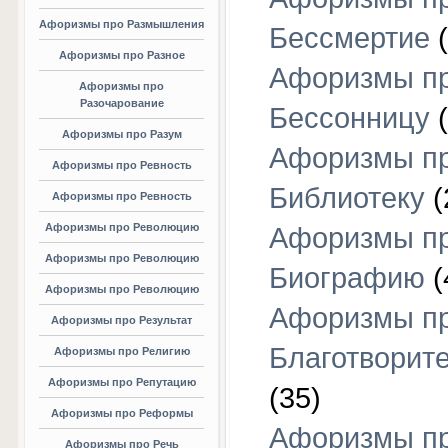
Афоризмы про Размышления
Бессмертие
(
Афоризмы про Разное
Афоризмы п
Афоризмы про
Разочарование
Бессонницу
(
Афоризмы про Разум
Афоризмы п
Афоризмы про Ревность
Библиотеку
(
Афоризмы про Ревность
Афоризмы про Революцию
Афоризмы п
Афоризмы про Революцию
Биографию
(
Афоризмы про Революцию
Афоризмы п
Афоризмы про Результат
Благотворит
Афоризмы про Религию
Афоризмы про Репутацию
(35)
Афоризмы про Реформы
Афоризмы п
Афоризмы про Речь