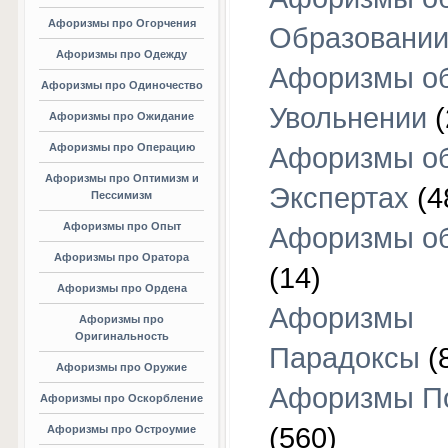
Афоризмы про Огорчения
Образовани
Афоризмы про Одежду
Афоризмы о
Афоризмы про Одиночество
Увольнении
(
Афоризмы про Ожидание
Афоризмы про Операцию
Афоризмы о
Афоризмы про Оптимизм и
Экспертах
(4
Пессимизм
Афоризмы про Опыт
Афоризмы об
Афоризмы про Оратора
(14)
Афоризмы про Ордена
Афоризмы
Афоризмы про
Оригинальность
Парадоксы
(
Афоризмы про Оружие
Афоризмы П
Афоризмы про Оскорбление
(560)
Афоризмы про Остроумие