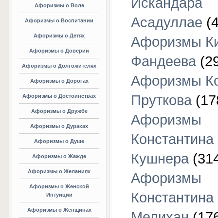
Искандара
Афоризмы о Воле
Асадуллае
(4
Афоризмы о Воспитании
Афоризмы о Детях
Афоризмы К
Афоризмы о Доверии
Фандеева
(29
Афоризмы о Долгожителях
Афоризмы К
Афоризмы о Дорогах
Пруткова
(17
Афоризмы о Достоинствах
Афоризмы о Дружбе
Афоризмы
Афоризмы о Дураках
Константина
Афоризмы о Душе
Кушнера
(31
Афоризмы о Жажде
Афоризмы о Желаниях
Афоризмы
Афоризмы о Женской
Константина
Интуиции
Афоризмы о Женщинах
Мелихан
(17