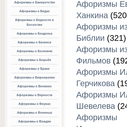
Афоризмы Е
Афоризмы о Банкротстве
Афоризмы о Бедах
Ханкина
(520
Афоризмы о Бедности и
Афоризмы и
Богатстве
Афоризмы о Безделье
Библии
(321)
Афоризмы о Бизнесе
Афоризмы и
Афоризмы о Болезнях
Фильмов
(19
Афоризмы о Борьбе
Афоризмы о Браке
Афоризмы И
Афоризмы о Бюрократии
Герчикова
(1
Афоризмы о Великих
Афоризмы И
Афоризмы о Верности
Шевелева
(2
Афоризмы о Внуках
Афоризмы о Военных
Афоризмы
Афоризмы о Вождях