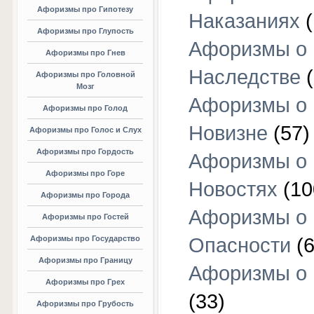
Афоризмы про Гипотезу
Наказаниях
(
Афоризмы про Глупость
Афоризмы о
Афоризмы про Гнев
Наследстве
(
Афоризмы про Головной
Мозг
Афоризмы о
Афоризмы про Голод
Новизне
(57)
Афоризмы про Голос и Слух
Афоризмы про Гордость
Афоризмы о
Афоризмы про Горе
Новостях
(10
Афоризмы про Города
Афоризмы о
Афоризмы про Гостей
Афоризмы про Государство
Опасности
(6
Афоризмы про Границу
Афоризмы о
Афоризмы про Грех
(33)
Афоризмы про Грубость