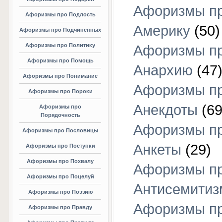
Афоризмы п
Афоризмы про Подлость
Америку
(50)
Афоризмы про Подчиненных
Афоризмы про Политику
Афоризмы п
Афоризмы про Помощь
Анархию
(47
Афоризмы про Понимание
Афоризмы п
Афоризмы про Пороки
Анекдоты
(69
Афоризмы про
Порядочность
Афоризмы п
Афоризмы про Пословицы
Анкеты
(29)
Афоризмы про Поступки
Афоризмы про Похвалу
Афоризмы п
Афоризмы про Поцелуй
Антисемитиз
Афоризмы про Поэзию
Афоризмы п
Афоризмы про Правду