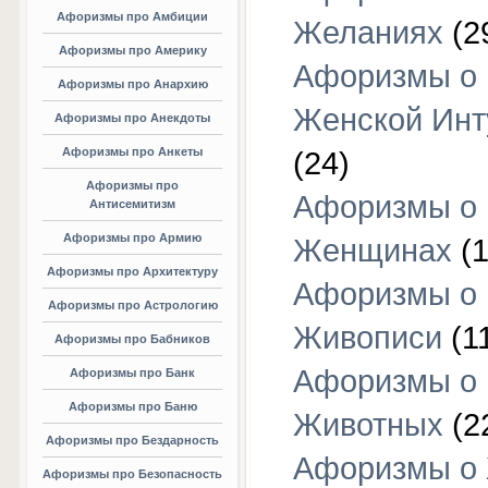
Афоризмы про Амбиции
Желаниях
(2
Афоризмы про Америку
Афоризмы о
Афоризмы про Анархию
Женской Инт
Афоризмы про Анекдоты
Афоризмы про Анкеты
(24)
Афоризмы про
Афоризмы о
Антисемитизм
Афоризмы про Армию
Женщинах
(1
Афоризмы про Архитектуру
Афоризмы о
Афоризмы про Астрологию
Живописи
(1
Афоризмы про Бабников
Афоризмы о
Афоризмы про Банк
Афоризмы про Баню
Животных
(2
Афоризмы про Бездарность
Афоризмы о
Афоризмы про Безопасность