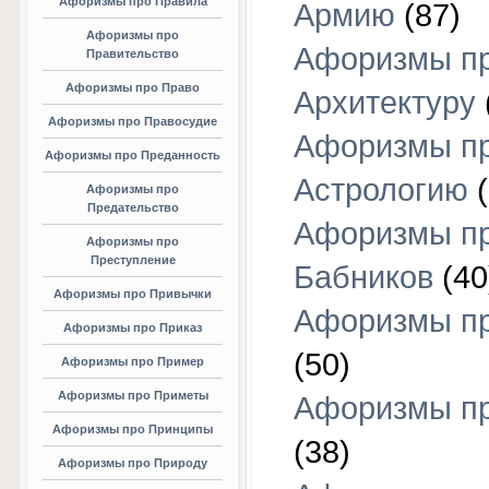
Афоризмы про Правила
Армию
(87)
Афоризмы про
Афоризмы п
Правительство
Афоризмы про Право
Архитектуру
Афоризмы про Правосудие
Афоризмы п
Афоризмы про Преданность
Астрологию
(
Афоризмы про
Предательство
Афоризмы п
Афоризмы про
Преступление
Бабников
(40
Афоризмы про Привычки
Афоризмы пр
Афоризмы про Приказ
(50)
Афоризмы про Пример
Афоризмы про Приметы
Афоризмы п
Афоризмы про Принципы
(38)
Афоризмы про Природу