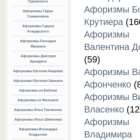
Туровского
Афоризмы Б
Афоризмы Гарри
Симановича
Крутиера
(16
Афоризмы Гаруна
Агацарского
Афоризмы
Афоризмы Геннадия
Валентина Д
Малкина
Афоризмы Дмитрия
(59)
Аркадина
Афоризмы В
Афоризмы Евгения Кащеева
Афоризмы Евгения Ханкина
Афонченко
(
Афоризмы из Библии
Афоризмы В
Афоризмы из Фильмов
Власенко
(12
Афоризмы Ильи Герчикова
Афоризмы
Афоризмы Ильи Шевелева
Афоризмы Искандара
Владимира
Асадуллае