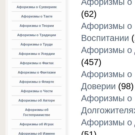
Афоризмы о 
Афоризмы о Суевериях
(62)
Афоризмы о Такте
Афоризмы о
Афоризмы о Теории
Афоризмы о Традиции
Воспитании
(
Афоризмы о Труде
Афоризмы о 
Афоризмы о Усердии
(457)
Афоризмы о Фактах
Афоризмы о
Афоризмы о Фантазии
Афоризмы о Флирте
Доверии
(98)
Афоризмы о Чести
Афоризмы о
Афоризмы об Авторе
Долгожителя
Афоризмы об
Гостеприимстве
Афоризмы о 
Афоризмы об Играх
(51)
Афоризмы об Измене