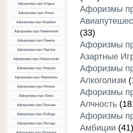
Афоризмы про Отдых
Афоризмы п
Афоризмы про Отказ
Авиапутешес
Афоризмы про Ошибки
(33)
Афоризмы про Памятники
Афоризмы про Память
Афоризмы п
Афоризмы про Партии
Азартные Иг
Афоризмы про Патриотизм
Афоризмы п
Афоризмы про Певцов
Афоризмы про Перемены
Алкоголизм
(
Афоризмы про Печаль
Афоризмы п
Афоризмы про Пиво
Алчность
(18
Афоризмы про Письма
Афоризмы п
Афоризмы про Победу
Афоризмы про Погоду
Амбиции
(41
Афоризмы про Подарки