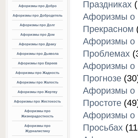
Праздниках
(
Афоризмы про Добро
Афоризмы о
Афоризмы про Добродетель
Афоризмы про Долг
Прекрасном
Афоризмы про Дом
Афоризмы о
Афоризмы про Драку
Проблемах
(
Афоризмы про Дьявола
Афоризмы о
Афоризмы про Евреев
Афоризмы про Жадность
Прогнозе
(30
Афоризмы про Жалость
Афоризмы о
Афоризмы про Жертву
Простоте
(49
Афоризмы про Жестокость
Афоризмы про
Афоризмы о
Жизнерадостность
Просьбах
(11
Афоризмы про
Журналистику