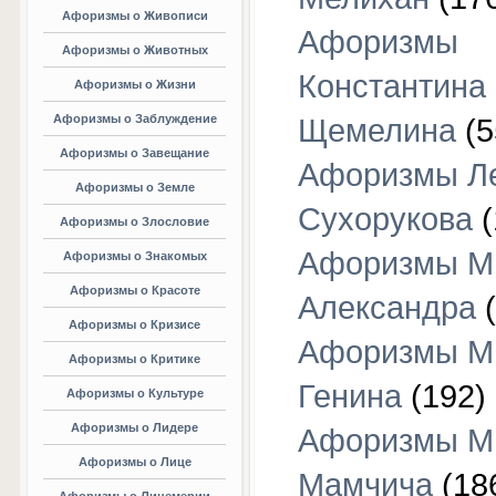
Афоризмы о Живописи
Афоризмы
Афоризмы о Животных
Константина
Афоризмы о Жизни
Афоризмы о Заблуждение
Щемелина
(5
Афоризмы о Завещание
Афоризмы Л
Афоризмы о Земле
Сухорукова
(
Афоризмы о Злословие
Афоризмы М
Афоризмы о Знакомых
Афоризмы о Красоте
Александра
(
Афоризмы о Кризисе
Афоризмы М
Афоризмы о Критике
Генина
(192)
Афоризмы о Культуре
Афоризмы о Лидере
Афоризмы М
Афоризмы о Лице
Мамчича
(18