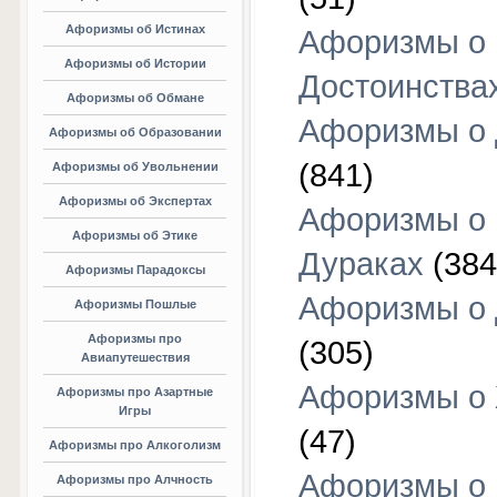
Афоризмы об Истинах
Афоризмы о
Афоризмы об Истории
Достоинства
Афоризмы об Обмане
Афоризмы о
Афоризмы об Образовании
(841)
Афоризмы об Увольнении
Афоризмы об Экспертах
Афоризмы о
Афоризмы об Этике
Дураках
(384
Афоризмы Парадоксы
Афоризмы о
Афоризмы Пошлые
Афоризмы про
(305)
Авиапутешествия
Афоризмы о
Афоризмы про Азартные
Игры
(47)
Афоризмы про Алкоголизм
Афоризмы о
Афоризмы про Алчность