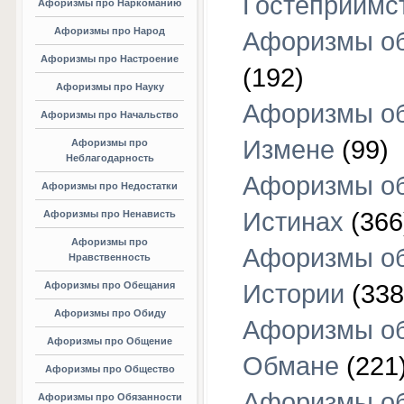
Гостеприимс
Афоризмы про Наркоманию
Афоризмы про Народ
Афоризмы об
Афоризмы про Настроение
(192)
Афоризмы про Науку
Афоризмы о
Афоризмы про Начальство
Измене
(99)
Афоризмы про
Неблагодарность
Афоризмы о
Афоризмы про Недостатки
Истинах
(366
Афоризмы про Ненависть
Афоризмы про
Афоризмы о
Нравственность
Афоризмы про Обещания
Истории
(338
Афоризмы про Обиду
Афоризмы о
Афоризмы про Общение
Обмане
(221
Афоризмы про Общество
Афоризмы о
Афоризмы про Обязанности