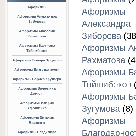
Афоризмы
Афоризмы
Афоризмы Александра
Александра
Зиборова
Афоризмы Анатолия
Зиборова
(38
Рахматова
Афоризмы А
Афоризмы Бауржана
Тойшибеков
Рахматова
(4
Афоризмы Башира Зугумова
Афоризмы Б
Афоризмы Благодарности
Афоризмы Бориса Крутиера
Тойшибеков
Афоризмы Валентина
Домиля
Афоризмы Б
Афоризмы Валерия
Зугумова
(8)
Афонченко
Афоризмы Виталия
Афоризмы
Власенко
Благодарнос
Афоризмы Владимира