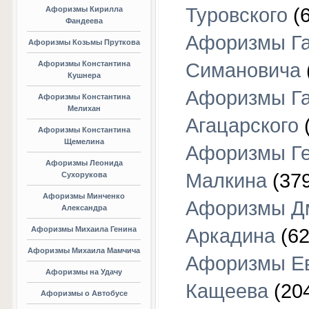
Туровского
(6
Афоризмы Кирилла
Фандеева
Афоризмы Г
Афоризмы Козьмы Пруткова
Афоризмы Константина
Симановича
Кушнера
Афоризмы Г
Афоризмы Константина
Мелихан
Агацарского
(
Афоризмы Константина
Щемелина
Афоризмы Г
Афоризмы Леонида
Малкина
(379
Сухорукова
Афоризмы Минченко
Афоризмы Д
Александра
Афоризмы Михаила Генина
Аркадина
(62
Афоризмы Михаила Мамчича
Афоризмы Е
Афоризмы на Удачу
Кащеева
(20
Афоризмы о Автобусе