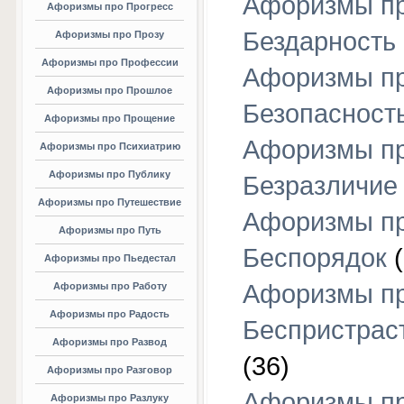
Афоризмы п
Афоризмы про Прогресс
Бездарность
Афоризмы про Прозу
Афоризмы про Профессии
Афоризмы п
Афоризмы про Прошлое
Безопасност
Афоризмы про Прощение
Афоризмы п
Афоризмы про Психиатрию
Афоризмы про Публику
Безразличие
Афоризмы про Путешествие
Афоризмы п
Афоризмы про Путь
Беспорядок
(
Афоризмы про Пьедестал
Афоризмы п
Афоризмы про Работу
Афоризмы про Радость
Беспристрас
Афоризмы про Развод
(36)
Афоризмы про Разговор
Афоризмы п
Афоризмы про Разлуку