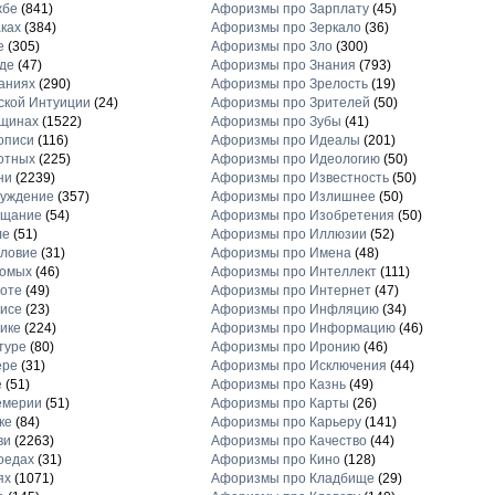
жбе
(841)
Афоризмы про Зарплату
(45)
ках
(384)
Афоризмы про Зеркало
(36)
е
(305)
Афоризмы про Зло
(300)
де
(47)
Афоризмы про Знания
(793)
аниях
(290)
Афоризмы про Зрелость
(19)
кой Интуиции
(24)
Афоризмы про Зрителей
(50)
щинах
(1522)
Афоризмы про Зубы
(41)
описи
(116)
Афоризмы про Идеалы
(201)
отных
(225)
Афоризмы про Идеологию
(50)
ни
(2239)
Афоризмы про Известность
(50)
луждение
(357)
Афоризмы про Излишнее
(50)
ещание
(54)
Афоризмы про Изобретения
(50)
ле
(51)
Афоризмы про Иллюзии
(52)
ловие
(31)
Афоризмы про Имена
(48)
комых
(46)
Афоризмы про Интеллект
(111)
оте
(49)
Афоризмы про Интернет
(47)
исе
(23)
Афоризмы про Инфляцию
(34)
ике
(224)
Афоризмы про Информацию
(46)
туре
(80)
Афоризмы про Иронию
(46)
ере
(31)
Афоризмы про Исключения
(44)
е
(51)
Афоризмы про Казнь
(49)
емерии
(51)
Афоризмы про Карты
(26)
ке
(84)
Афоризмы про Карьеру
(141)
ви
(2263)
Афоризмы про Качество
(44)
оедах
(31)
Афоризмы про Кино
(128)
ях
(1071)
Афоризмы про Кладбище
(29)