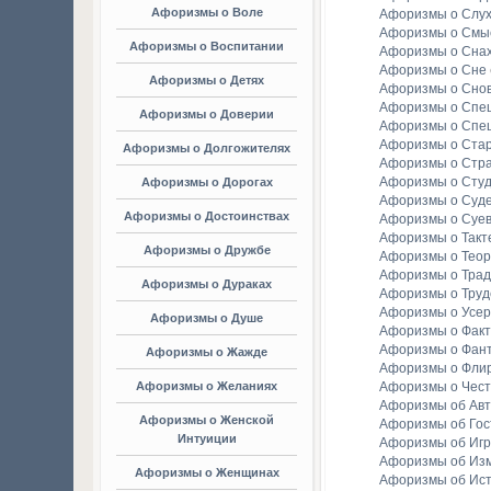
Афоризмы о Воле
Афоризмы о Слу
Афоризмы о Смы
Афоризмы о Воспитании
Афоризмы о Сна
Афоризмы о Сне
Афоризмы о Детях
Афоризмы о Сно
Афоризмы о Спе
Афоризмы о Доверии
Афоризмы о Спе
Афоризмы о Стар
Афоризмы о Долгожителях
Афоризмы о Стр
Афоризмы о Студ
Афоризмы о Дорогах
Афоризмы о Суд
Афоризмы о Достоинствах
Афоризмы о Суе
Афоризмы о Такт
Афоризмы о Дружбе
Афоризмы о Тео
Афоризмы о Тра
Афоризмы о Дураках
Афоризмы о Труд
Афоризмы о Усе
Афоризмы о Душе
Афоризмы о Факт
Афоризмы о Фан
Афоризмы о Жажде
Афоризмы о Фли
Афоризмы о Желаниях
Афоризмы о Чест
Афоризмы об Ав
Афоризмы о Женской
Афоризмы об Гос
Интуиции
Афоризмы об Игр
Афоризмы об Из
Афоризмы о Женщинах
Афоризмы об Ис