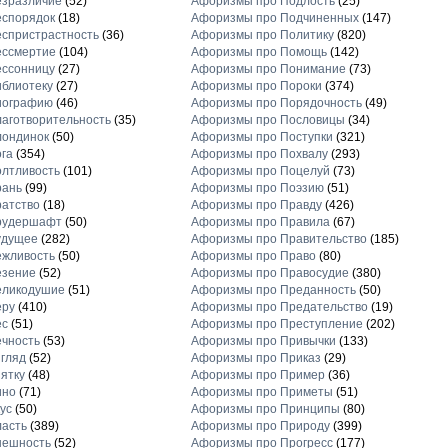
езразличие
(52)
Афоризмы про Подлость
(25)
еспорядок
(18)
Афоризмы про Подчиненных
(147)
спристрастность
(36)
Афоризмы про Политику
(820)
ессмертие
(104)
Афоризмы про Помощь
(142)
ессонницу
(27)
Афоризмы про Понимание
(73)
блиотеку
(27)
Афоризмы про Пороки
(374)
иографию
(46)
Афоризмы про Порядочность
(49)
аготворительность
(35)
Афоризмы про Пословицы
(34)
лондинок
(50)
Афоризмы про Поступки
(321)
га
(354)
Афоризмы про Похвалу
(293)
лтливость
(101)
Афоризмы про Поцелуй
(73)
рань
(99)
Афоризмы про Поэзию
(51)
атство
(18)
Афоризмы про Правду
(426)
рудершафт
(50)
Афоризмы про Правила
(67)
удущее
(282)
Афоризмы про Правительство
(185)
ежливость
(50)
Афоризмы про Право
(80)
езение
(52)
Афоризмы про Правосудие
(380)
еликодушие
(51)
Афоризмы про Преданность
(50)
еру
(410)
Афоризмы про Предательство
(19)
ес
(51)
Афоризмы про Преступление
(202)
чность
(53)
Афоризмы про Привычки
(133)
гляд
(52)
Афоризмы про Приказ
(29)
ятку
(48)
Афоризмы про Пример
(36)
ино
(71)
Афоризмы про Приметы
(51)
ус
(50)
Афоризмы про Принципы
(80)
асть
(389)
Афоризмы про Природу
(399)
нешность
(52)
Афоризмы про Прогресс
(177)