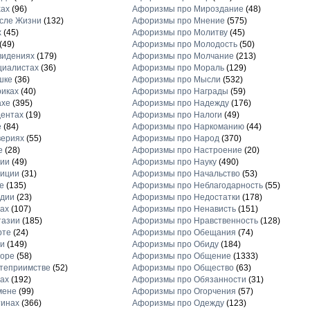
хах
(96)
Афоризмы про Мироздание
(48)
сле Жизни
(132)
Афоризмы про Мнение
(575)
х
(45)
Афоризмы про Молитву
(45)
(49)
Афоризмы про Молодость
(50)
видениях
(179)
Афоризмы про Молчание
(213)
циалистах
(36)
Афоризмы про Мораль
(129)
шке
(36)
Афоризмы про Мысли
(532)
иках
(40)
Афоризмы про Награды
(59)
ахе
(395)
Афоризмы про Надежду
(176)
ентах
(19)
Афоризмы про Налоги
(49)
е
(84)
Афоризмы про Наркоманию
(44)
вериях
(55)
Афоризмы про Народ
(370)
е
(28)
Афоризмы про Настроение
(20)
рии
(49)
Афоризмы про Науку
(490)
диции
(31)
Афоризмы про Начальство
(53)
е
(135)
Афоризмы про Неблагодарность
(55)
рдии
(23)
Афоризмы про Недостатки
(178)
ах
(107)
Афоризмы про Ненависть
(151)
тазии
(185)
Афоризмы про Нравственность
(128)
рте
(24)
Афоризмы про Обещания
(74)
и
(149)
Афоризмы про Обиду
(184)
торе
(58)
Афоризмы про Общение
(1333)
теприимстве
(52)
Афоризмы про Общество
(63)
ах
(192)
Афоризмы про Обязанности
(31)
мене
(99)
Афоризмы про Огорчения
(57)
тинах
(366)
Афоризмы про Одежду
(123)