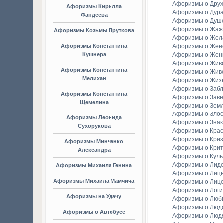
Афоризмы о Дру
Афоризмы Кирилла
Афоризмы о Дура
Фандеева
Афоризмы о Душ
Афоризмы о Жаж
Афоризмы Козьмы Пруткова
Афоризмы о Жел
Афоризмы Константина
Афоризмы о Женс
Кушнера
Афоризмы о Жен
Афоризмы о Жив
Афоризмы Константина
Афоризмы о Жив
Мелихан
Афоризмы о Жиз
Афоризмы о Заб
Афоризмы Константина
Афоризмы о Зав
Щемелина
Афоризмы о Зем
Афоризмы о Злос
Афоризмы Леонида
Афоризмы о Зна
Сухорукова
Афоризмы о Крас
Афоризмы о Криз
Афоризмы Минченко
Афоризмы о Крит
Александра
Афоризмы о Куль
Афоризмы о Лид
Афоризмы Михаила Генина
Афоризмы о Лиц
Афоризмы Михаила Мамчича
Афоризмы о Лиц
Афоризмы о Логи
Афоризмы на Удачу
Афоризмы о Люб
Афоризмы о Люд
Афоризмы о Автобусе
Афоризмы о Люд