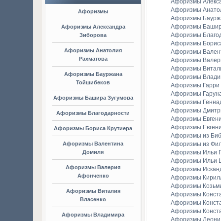
Афоризмы Алекс
Афоризмы Анато
Афоризмы
Афоризмы Баурж
Афоризмы Башир
Афоризмы Александра
Афоризмы Благо
Зиборова
Афоризмы Борис
Афоризмы Анатолия
Афоризмы Вален
Рахматова
Афоризмы Валер
Афоризмы Витал
Афоризмы Бауржана
Афоризмы Владим
Тойшибеков
Афоризмы Гарри
Афоризмы Гаруна
Афоризмы Башира Зугумова
Афоризмы Генна
Афоризмы Дмитр
Афоризмы Благодарности
Афоризмы Евген
Афоризмы Евгени
Афоризмы Бориса Крутиера
Афоризмы из Би
Афоризмы Валентина
Афоризмы из Фи
Домиля
Афоризмы Ильи Г
Афоризмы Ильи 
Афоризмы Валерия
Афоризмы Искан
Афонченко
Афоризмы Кирил
Афоризмы Козьм
Афоризмы Виталия
Афоризмы Конст
Власенко
Афоризмы Конст
Афоризмы Конст
Афоризмы Владимира
Афоризмы Леонид