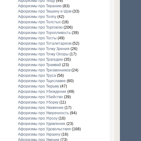
Афоризмы про Тещу
(49)
Афоризмы про Тиранию
(83)
Афоризмы про Тишину и Шум
(33)
Афоризмы про Толпу
(42)
Афоризмы про Толстых
(18)
Афоризмы про Торговлю
(206)
Афоризмы про Торопливость
(39)
Афоризмы про Тосты
(49)
Афоризмы про Тоталитаризм
(52)
Афоризмы про Точку Зрения
(26)
Афоризмы про Точку Опоры
(17)
Афоризмы про Трагедию
(35)
Афоризмы про Трамвай
(23)
Афоризмы про Трезвенников
(24)
Афоризмы про Труса
(56)
Афоризмы про Тщеславие
(60)
Афоризмы про Тюрьму
(47)
Афоризмы про Убеждение
(49)
Афоризмы про Убийство
(39)
Афоризмы про Уборку
(11)
Афоризмы про Уважение
(17)
Афоризмы про Уверенность
(94)
Афоризмы про Угрозу
(16)
Афоризмы про Удивление
(23)
Афоризмы про Удовольствия
(168)
Афоризмы про Украину
(16)
Афоризмы про Умение
(73)