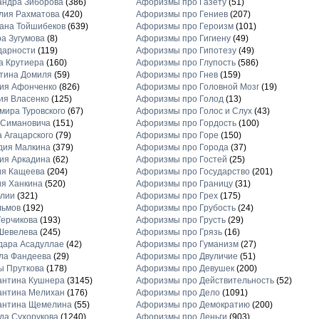
андра Зиборова
(386)
Афоризмы про Газету
(51)
лия Рахматова
(420)
Афоризмы про Гениев
(207)
ана Тойшибеков
(639)
Афоризмы про Героизм
(101)
а Зугумова
(8)
Афоризмы про Гигиену
(49)
дарности
(119)
Афоризмы про Гипотезу
(49)
а Крутиера
(160)
Афоризмы про Глупость
(586)
тина Домиля
(59)
Афоризмы про Гнев
(159)
ия Афонченко
(826)
Афоризмы про Головной Мозг
(19)
ия Власенко
(125)
Афоризмы про Голод
(13)
ира Туровского
(67)
Афоризмы про Голос и Слух
(43)
 Симановича
(151)
Афоризмы про Гордость
(100)
 Агацарского
(79)
Афоризмы про Горе
(150)
дия Малкина
(379)
Афоризмы про Города
(37)
ия Аркадина
(62)
Афоризмы про Гостей
(25)
ия Кащеева
(204)
Афоризмы про Государство
(201)
я Ханкина
(520)
Афоризмы про Границу
(31)
блии
(321)
Афоризмы про Грех
(175)
льмов
(192)
Афоризмы про Грубость
(24)
ерчикова
(193)
Афоризмы про Грусть
(29)
Шевелева
(245)
Афоризмы про Грязь
(16)
дара Асадуллае
(42)
Афоризмы про Гуманизм
(27)
ла Фандеева
(29)
Афоризмы про Двуличие
(51)
ы Пруткова
(178)
Афоризмы про Девушек
(200)
антина Кушнера
(3145)
Афоризмы про Действительность
(52)
антина Мелихан
(176)
Афоризмы про Дело
(1091)
антина Щемелина
(55)
Афоризмы про Демократию
(200)
а Сухорукова
(1240)
Афоризмы про Деньги
(903)