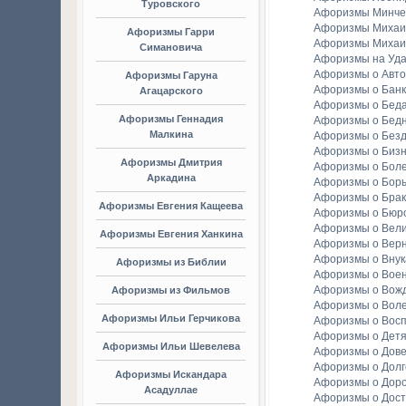
Туровского
Афоризмы Минче
Афоризмы Михаи
Афоризмы Гарри
Афоризмы Михаи
Симановича
Афоризмы на Уда
Афоризмы о Авто
Афоризмы Гаруна
Афоризмы о Банк
Агацарского
Афоризмы о Бед
Афоризмы Геннадия
Афоризмы о Бедн
Малкина
Афоризмы о Без
Афоризмы о Биз
Афоризмы Дмитрия
Афоризмы о Бол
Аркадина
Афоризмы о Бор
Афоризмы о Брак
Афоризмы Евгения Кащеева
Афоризмы о Бюр
Афоризмы о Вели
Афоризмы Евгения Ханкина
Афоризмы о Вер
Афоризмы о Внук
Афоризмы из Библии
Афоризмы о Вое
Афоризмы о Вож
Афоризмы из Фильмов
Афоризмы о Вол
Афоризмы Ильи Герчикова
Афоризмы о Вос
Афоризмы о Детя
Афоризмы Ильи Шевелева
Афоризмы о Дов
Афоризмы о Долг
Афоризмы Искандара
Афоризмы о Доро
Асадуллае
Афоризмы о Дост