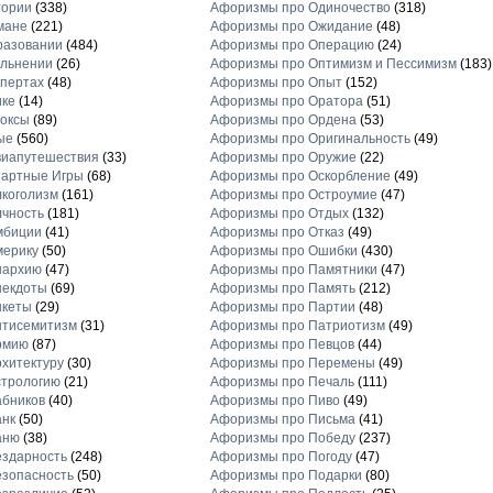
тории
(338)
Афоризмы про Одиночество
(318)
мане
(221)
Афоризмы про Ожидание
(48)
разовании
(484)
Афоризмы про Операцию
(24)
льнении
(26)
Афоризмы про Оптимизм и Пессимизм
(183)
пертах
(48)
Афоризмы про Опыт
(152)
ике
(14)
Афоризмы про Оратора
(51)
оксы
(89)
Афоризмы про Ордена
(53)
ые
(560)
Афоризмы про Оригинальность
(49)
виапутешествия
(33)
Афоризмы про Оружие
(22)
зартные Игры
(68)
Афоризмы про Оскорбление
(49)
коголизм
(161)
Афоризмы про Остроумие
(47)
чность
(181)
Афоризмы про Отдых
(132)
мбиции
(41)
Афоризмы про Отказ
(49)
мерику
(50)
Афоризмы про Ошибки
(430)
нархию
(47)
Афоризмы про Памятники
(47)
некдоты
(69)
Афоризмы про Память
(212)
нкеты
(29)
Афоризмы про Партии
(48)
нтисемитизм
(31)
Афоризмы про Патриотизм
(49)
рмию
(87)
Афоризмы про Певцов
(44)
хитектуру
(30)
Афоризмы про Перемены
(49)
стрологию
(21)
Афоризмы про Печаль
(111)
бников
(40)
Афоризмы про Пиво
(49)
анк
(50)
Афоризмы про Письма
(41)
аню
(38)
Афоризмы про Победу
(237)
здарность
(248)
Афоризмы про Погоду
(47)
зопасность
(50)
Афоризмы про Подарки
(80)