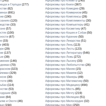
е
(145)
Афоризмы про Клевету
(140)
ецах и Глупцах
(277)
Афоризмы про Книги
(367)
естве
(62)
Афоризмы про Комедию
(29)
чинах
(691)
Афоризмы про Коммунизм
(45)
ыке
(190)
Афоризмы про Комплексы
(28)
заниях
(120)
Афоризмы про Комплименты
(30)
едстве
(33)
Афоризмы про Компьютеры
(41)
изне
(57)
Афоризмы про Косметику
(47)
стях
(100)
Афоризмы про Кошек и Собак
(50)
сности
(67)
Афоризмы про Курение
(50)
не
(33)
Афоризмы про Лекарства
(51)
е
(403)
Афоризмы про Лень
(113)
оре
(29)
Афоризмы про Лесть
(123)
ске
(137)
Афоризмы про Литературу
(546)
ьзе
(39)
Афоризмы про Ложь
(272)
ажение
(146)
Афоризмы про Лысину
(33)
дниках
(70)
Афоризмы про Любопытство
(26)
красном
(323)
Афоризмы про Магию
(15)
блемах
(329)
Афоризмы про Макияж
(12)
нозе
(30)
Афоризмы про Манеры
(49)
стоте
(49)
Афоризмы про Математику
(50)
сьбах
(114)
Афоризмы про Медицину
(494)
нстве
(53)
Афоризмы про Месть
(85)
нодушие
(53)
Афоризмы про Мечту
(219)
ламе
(64)
Афоризмы про Милицию
(51)
лке и Охоте
(46)
Афоризмы про Милосердие
(32)
дце
(194)
Афоризмы про Мир
(250)