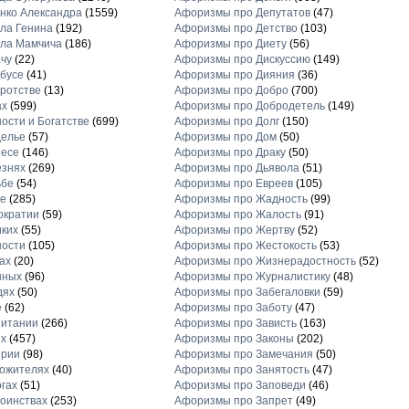
нко Александра
(1559)
Афоризмы про Депутатов
(47)
ла Генина
(192)
Афоризмы про Детство
(103)
ла Мамчича
(186)
Афоризмы про Диету
(56)
чу
(22)
Афоризмы про Дискуссию
(149)
бусе
(41)
Афоризмы про Дияния
(36)
ротстве
(13)
Афоризмы про Добро
(700)
ах
(599)
Афоризмы про Добродетель
(149)
ости и Богатстве
(699)
Афоризмы про Долг
(150)
делье
(57)
Афоризмы про Дом
(50)
несе
(146)
Афоризмы про Драку
(50)
езнях
(269)
Афоризмы про Дьявола
(51)
ьбе
(54)
Афоризмы про Евреев
(105)
е
(285)
Афоризмы про Жадность
(99)
ократии
(59)
Афоризмы про Жалость
(91)
ких
(55)
Афоризмы про Жертву
(52)
ности
(105)
Афоризмы про Жестокость
(53)
ах
(20)
Афоризмы про Жизнерадостность
(52)
нных
(96)
Афоризмы про Журналистику
(48)
дях
(50)
Афоризмы про Забегаловки
(59)
е
(62)
Афоризмы про Заботу
(47)
питании
(266)
Афоризмы про Зависть
(163)
х
(457)
Афоризмы про Законы
(202)
ерии
(98)
Афоризмы про Замечания
(50)
ожителях
(40)
Афоризмы про Занятость
(47)
гах
(51)
Афоризмы про Заповеди
(46)
оинствах
(253)
Афоризмы про Запрет
(49)