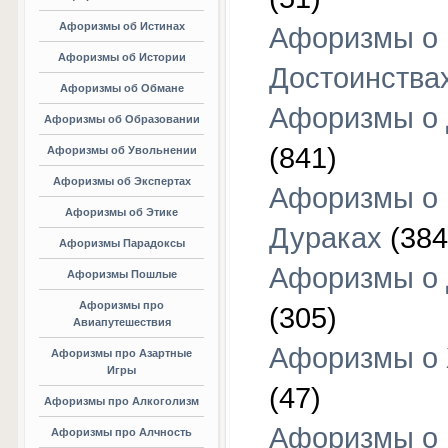
Афоризмы об Истинах
Афоризмы о
Афоризмы об Истории
Достоинства
Афоризмы об Обмане
Афоризмы о
Афоризмы об Образовании
(841)
Афоризмы об Увольнении
Афоризмы об Экспертах
Афоризмы о
Афоризмы об Этике
Дураках
(384
Афоризмы Парадоксы
Афоризмы о
Афоризмы Пошлые
Афоризмы про
(305)
Авиапутешествия
Афоризмы о
Афоризмы про Азартные
Игры
(47)
Афоризмы про Алкоголизм
Афоризмы о
Афоризмы про Алчность