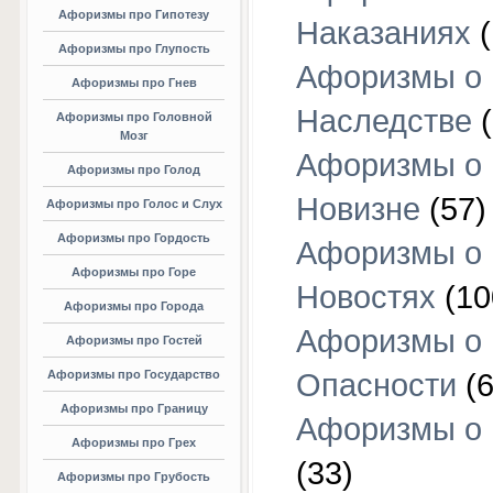
Афоризмы про Гипотезу
Наказаниях
(
Афоризмы про Глупость
Афоризмы о
Афоризмы про Гнев
Наследстве
(
Афоризмы про Головной
Мозг
Афоризмы о
Афоризмы про Голод
Новизне
(57)
Афоризмы про Голос и Слух
Афоризмы про Гордость
Афоризмы о
Афоризмы про Горе
Новостях
(10
Афоризмы про Города
Афоризмы о
Афоризмы про Гостей
Афоризмы про Государство
Опасности
(6
Афоризмы про Границу
Афоризмы о
Афоризмы про Грех
(33)
Афоризмы про Грубость