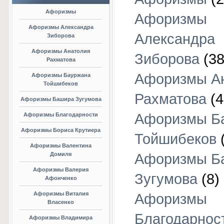
Афоризмы
Афоризмы
Афоризмы Александра
Александра
Зиборова
Афоризмы Анатолия
Зиборова
(38
Рахматова
Афоризмы А
Афоризмы Бауржана
Тойшибеков
Рахматова
(4
Афоризмы Башира Зугумова
Афоризмы Б
Афоризмы Благодарности
Афоризмы Бориса Крутиера
Тойшибеков
Афоризмы Валентина
Домиля
Афоризмы Б
Афоризмы Валерия
Зугумова
(8)
Афонченко
Афоризмы Виталия
Афоризмы
Власенко
Благодарнос
Афоризмы Владимира