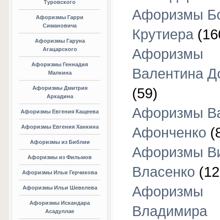
Туровского
Афоризмы Б
Афоризмы Гарри
Симановича
Крутиера
(16
Афоризмы Гаруна
Агацарского
Афоризмы
Афоризмы Геннадия
Валентина Д
Малкина
Афоризмы Дмитрия
(59)
Аркадина
Афоризмы В
Афоризмы Евгения Кащеева
Афоризмы Евгения Ханкина
Афонченко
(
Афоризмы из Библии
Афоризмы В
Афоризмы из Фильмов
Власенко
(12
Афоризмы Ильи Герчикова
Афоризмы
Афоризмы Ильи Шевелева
Афоризмы Искандара
Владимира
Асадуллае