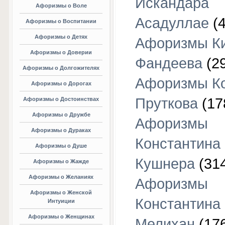
Искандара
Афоризмы о Воле
Асадуллае
(4
Афоризмы о Воспитании
Афоризмы о Детях
Афоризмы К
Афоризмы о Доверии
Фандеева
(29
Афоризмы о Долгожителях
Афоризмы К
Афоризмы о Дорогах
Пруткова
(17
Афоризмы о Достоинствах
Афоризмы о Дружбе
Афоризмы
Афоризмы о Дураках
Константина
Афоризмы о Душе
Кушнера
(31
Афоризмы о Жажде
Афоризмы о Желаниях
Афоризмы
Афоризмы о Женской
Константина
Интуиции
Афоризмы о Женщинах
Мелихан
(17