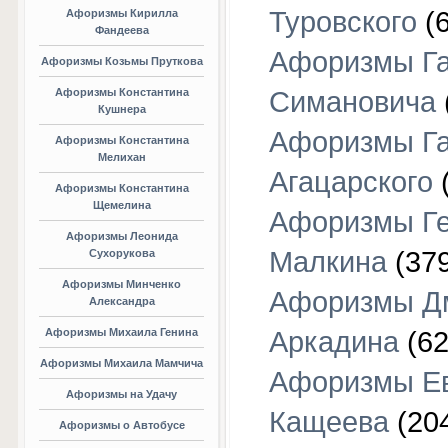
Туровского
(6
Афоризмы Кирилла
Фандеева
Афоризмы Г
Афоризмы Козьмы Пруткова
Афоризмы Константина
Симановича
Кушнера
Афоризмы Г
Афоризмы Константина
Мелихан
Агацарского
(
Афоризмы Константина
Щемелина
Афоризмы Г
Афоризмы Леонида
Малкина
(379
Сухорукова
Афоризмы Минченко
Афоризмы Д
Александра
Афоризмы Михаила Генина
Аркадина
(62
Афоризмы Михаила Мамчича
Афоризмы Е
Афоризмы на Удачу
Кащеева
(20
Афоризмы о Автобусе