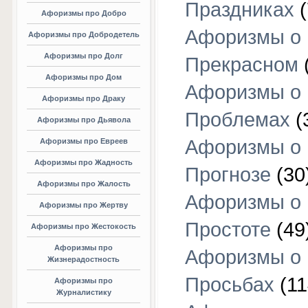
Праздниках
(
Афоризмы про Добро
Афоризмы о
Афоризмы про Добродетель
Афоризмы про Долг
Прекрасном
Афоризмы про Дом
Афоризмы о
Афоризмы про Драку
Проблемах
(
Афоризмы про Дьявола
Афоризмы о
Афоризмы про Евреев
Афоризмы про Жадность
Прогнозе
(30
Афоризмы про Жалость
Афоризмы о
Афоризмы про Жертву
Простоте
(49
Афоризмы про Жестокость
Афоризмы про
Афоризмы о
Жизнерадостность
Просьбах
(11
Афоризмы про
Журналистику