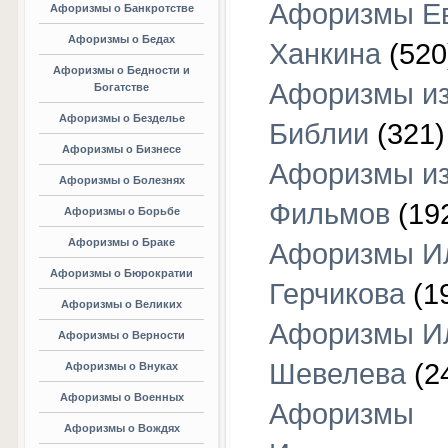
Афоризмы Е
Афоризмы о Банкротстве
Афоризмы о Бедах
Ханкина
(520
Афоризмы о Бедности и
Афоризмы и
Богатстве
Афоризмы о Безделье
Библии
(321)
Афоризмы о Бизнесе
Афоризмы и
Афоризмы о Болезнях
Фильмов
(19
Афоризмы о Борьбе
Афоризмы о Браке
Афоризмы И
Афоризмы о Бюрократии
Герчикова
(1
Афоризмы о Великих
Афоризмы И
Афоризмы о Верности
Шевелева
(2
Афоризмы о Внуках
Афоризмы о Военных
Афоризмы
Афоризмы о Вождях