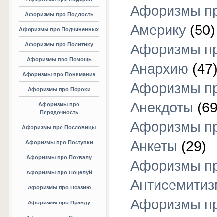
Афоризмы п
Афоризмы про Подлость
Америку
(50)
Афоризмы про Подчиненных
Афоризмы про Политику
Афоризмы п
Афоризмы про Помощь
Анархию
(47
Афоризмы про Понимание
Афоризмы п
Афоризмы про Пороки
Анекдоты
(69
Афоризмы про
Порядочность
Афоризмы п
Афоризмы про Пословицы
Анкеты
(29)
Афоризмы про Поступки
Афоризмы про Похвалу
Афоризмы п
Афоризмы про Поцелуй
Антисемитиз
Афоризмы про Поэзию
Афоризмы п
Афоризмы про Правду