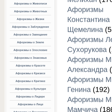
Афоризмы о Живописи
Афоризмы
Афоризмы о Животных
Константина
Афоризмы о Жизни
Афоризмы о Заблуждение
Щемелина
(5
Афоризмы о Завещание
Афоризмы Л
Афоризмы о Земле
Сухорукова
(
Афоризмы о Злословие
Афоризмы М
Афоризмы о Знакомых
Афоризмы о Красоте
Александра
(
Афоризмы о Кризисе
Афоризмы М
Афоризмы о Критике
Генина
(192)
Афоризмы о Культуре
Афоризмы о Лидере
Афоризмы М
Афоризмы о Лице
Мамчича
(18