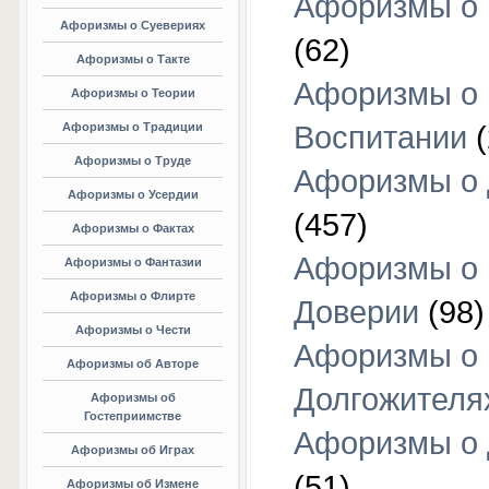
Афоризмы о 
Афоризмы о Суевериях
(62)
Афоризмы о Такте
Афоризмы о
Афоризмы о Теории
Афоризмы о Традиции
Воспитании
(
Афоризмы о Труде
Афоризмы о 
Афоризмы о Усердии
(457)
Афоризмы о Фактах
Афоризмы о
Афоризмы о Фантазии
Афоризмы о Флирте
Доверии
(98)
Афоризмы о Чести
Афоризмы о
Афоризмы об Авторе
Долгожителя
Афоризмы об
Гостеприимстве
Афоризмы о 
Афоризмы об Играх
(51)
Афоризмы об Измене