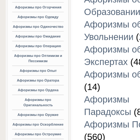
Афоризмы про Огорчения
Образовани
Афоризмы про Одежду
Афоризмы о
Афоризмы про Одиночество
Увольнении
(
Афоризмы про Ожидание
Афоризмы про Операцию
Афоризмы о
Афоризмы про Оптимизм и
Экспертах
(4
Пессимизм
Афоризмы про Опыт
Афоризмы об
Афоризмы про Оратора
(14)
Афоризмы про Ордена
Афоризмы
Афоризмы про
Оригинальность
Парадоксы
(
Афоризмы про Оружие
Афоризмы П
Афоризмы про Оскорбление
(560)
Афоризмы про Остроумие