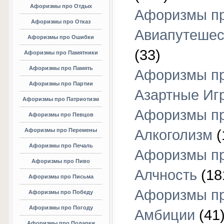
Афоризмы про Отдых
Афоризмы п
Афоризмы про Отказ
Авиапутешес
Афоризмы про Ошибки
(33)
Афоризмы про Памятники
Афоризмы про Память
Афоризмы п
Афоризмы про Партии
Азартные Иг
Афоризмы про Патриотизм
Афоризмы п
Афоризмы про Певцов
Афоризмы про Перемены
Алкоголизм
(
Афоризмы про Печаль
Афоризмы п
Афоризмы про Пиво
Алчность
(18
Афоризмы про Письма
Афоризмы п
Афоризмы про Победу
Афоризмы про Погоду
Амбиции
(41
Афоризмы про Подарки