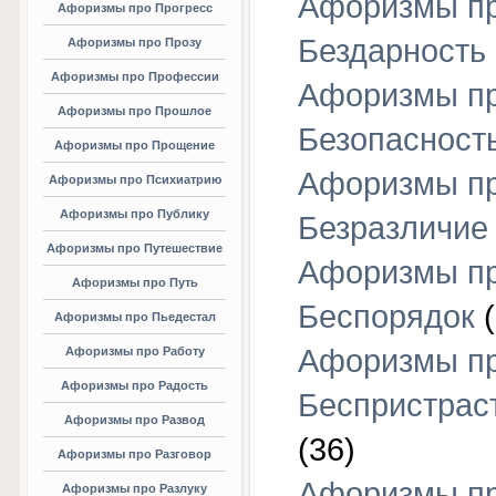
Афоризмы п
Афоризмы про Прогресс
Бездарность
Афоризмы про Прозу
Афоризмы про Профессии
Афоризмы п
Афоризмы про Прошлое
Безопасност
Афоризмы про Прощение
Афоризмы п
Афоризмы про Психиатрию
Афоризмы про Публику
Безразличие
Афоризмы про Путешествие
Афоризмы п
Афоризмы про Путь
Беспорядок
(
Афоризмы про Пьедестал
Афоризмы п
Афоризмы про Работу
Афоризмы про Радость
Беспристрас
Афоризмы про Развод
(36)
Афоризмы про Разговор
Афоризмы п
Афоризмы про Разлуку