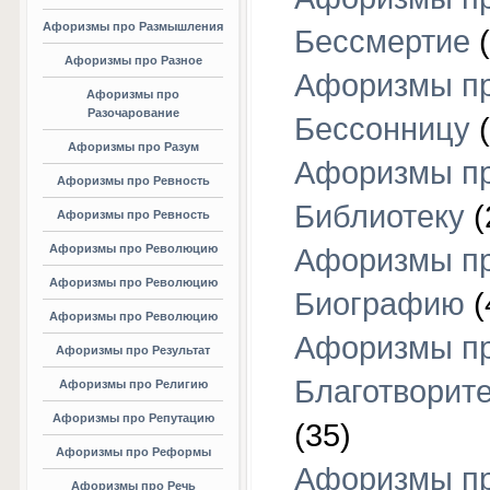
Афоризмы про Размышления
Бессмертие
(
Афоризмы про Разное
Афоризмы п
Афоризмы про
Разочарование
Бессонницу
(
Афоризмы про Разум
Афоризмы п
Афоризмы про Ревность
Библиотеку
(
Афоризмы про Ревность
Афоризмы про Революцию
Афоризмы п
Афоризмы про Революцию
Биографию
(
Афоризмы про Революцию
Афоризмы п
Афоризмы про Результат
Благотворит
Афоризмы про Религию
Афоризмы про Репутацию
(35)
Афоризмы про Реформы
Афоризмы п
Афоризмы про Речь