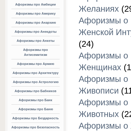
Афоризмы про Амбиции
Желаниях
(2
Афоризмы про Америку
Афоризмы о
Афоризмы про Анархию
Женской Инт
Афоризмы про Анекдоты
Афоризмы про Анкеты
(24)
Афоризмы про
Афоризмы о
Антисемитизм
Афоризмы про Армию
Женщинах
(1
Афоризмы про Архитектуру
Афоризмы о
Афоризмы про Астрологию
Живописи
(1
Афоризмы про Бабников
Афоризмы о
Афоризмы про Банк
Афоризмы про Баню
Животных
(2
Афоризмы про Бездарность
Афоризмы о
Афоризмы про Безопасность