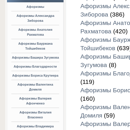
Афоризмы Алекс
Афоризмы
Зиборова
(386)
Афоризмы Александра
Зиборова
Афоризмы Анато
Афоризмы Анатолия
Рахматова
(420)
Рахматова
Афоризмы Баур
Афоризмы Бауржана
Тойшибеков
(639
Тойшибеков
Афоризмы Баши
Афоризмы Башира Зугумова
Зугумова
(8)
Афоризмы Благодарности
Афоризмы Благо
Афоризмы Бориса Крутиера
(119)
Афоризмы Валентина
Афоризмы Борис
Домиля
(160)
Афоризмы Валерия
Афонченко
Афоризмы Вален
Афоризмы Виталия
Домиля
(59)
Власенко
Афоризмы Вале
Афоризмы Владимира