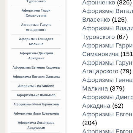
Афонченко
(826)
Туровского
Афоризмы Витал
Афоризмы Гарри
Симановича
Власенко
(125)
Афоризмы Гаруна
Афоризмы Влад
Агацарского
Туровского
(67)
Афоризмы Геннадия
Афоризмы Гарри
Малкина
Симановича
(151
Афоризмы Дмитрия
Аркадина
Афоризмы Гарун
Афоризмы Евгения Кащеева
Агацарского
(79)
Афоризмы Евгения Ханкина
Афоризмы Генна
Афоризмы из Библии
Малкина
(379)
Афоризмы из Фильмов
Афоризмы Дмит
Аркадина
(62)
Афоризмы Ильи Герчикова
Афоризмы Евген
Афоризмы Ильи Шевелева
(204)
Афоризмы Искандара
Асадуллае
Афоризмы Евген