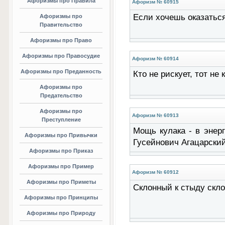
Афоризмы про Правила
Афоризм № 60915
Если хочешь оказаться 
Афоризмы про
Правительство
Афоризмы про Право
Афоризмы про Правосудие
Афоризм № 60914
Афоризмы про Преданность
Кто не рискует, тот не
Афоризмы про
Предательство
Афоризмы про
Афоризм № 60913
Преступление
Мощь кулака - в энерг
Афоризмы про Привычки
Гусейнович Агацарски
Афоризмы про Приказ
Афоризмы про Пример
Афоризм № 60912
Афоризмы про Приметы
Склонный к стыду скло
Афоризмы про Принципы
Афоризмы про Природу