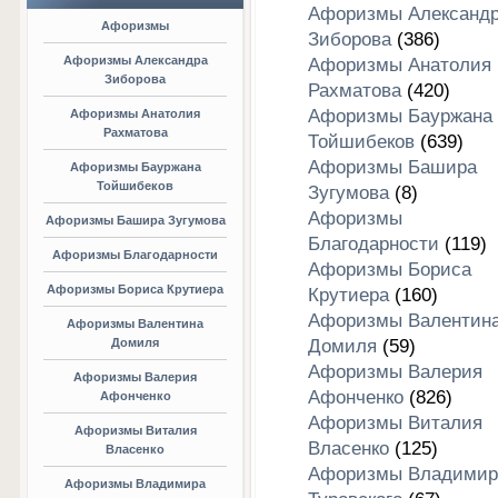
Афоризмы Александ
Афоризмы
Зиборова
(386)
Афоризмы Александра
Афоризмы Анатолия
Зиборова
Рахматова
(420)
Афоризмы Бауржана
Афоризмы Анатолия
Рахматова
Тойшибеков
(639)
Афоризмы Башира
Афоризмы Бауржана
Тойшибеков
Зугумова
(8)
Афоризмы
Афоризмы Башира Зугумова
Благодарности
(119)
Афоризмы Благодарности
Афоризмы Бориса
Афоризмы Бориса Крутиера
Крутиера
(160)
Афоризмы Валентин
Афоризмы Валентина
Домиля
Домиля
(59)
Афоризмы Валерия
Афоризмы Валерия
Афонченко
(826)
Афонченко
Афоризмы Виталия
Афоризмы Виталия
Власенко
(125)
Власенко
Афоризмы Владимир
Афоризмы Владимира