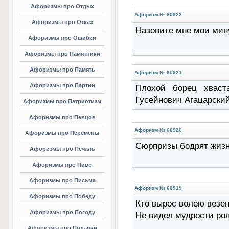
Афоризмы про Отдых
Афоризм № 60922
Афоризмы про Отказ
Назовите мне мои мину
Афоризмы про Ошибки
Афоризмы про Памятники
Афоризмы про Память
Афоризм № 60921
Афоризмы про Партии
Плохой борец хваста
Гусейнович Агацарски
Афоризмы про Патриотизм
Афоризмы про Певцов
Афоризм № 60920
Афоризмы про Перемены
Сюрпризы бодрят жизн
Афоризмы про Печаль
Афоризмы про Пиво
Афоризмы про Письма
Афоризм № 60919
Афоризмы про Победу
Кто вырос волею везен
Афоризмы про Погоду
Не видел мудрости рож
Афоризмы про Подарки