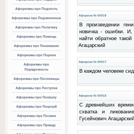
Афоризмы про Подлость
Афоризм № 60918
Афоризмы про Подчиненных
В произведении ген
Афоризмы про Политику
новичка - ошибки. И,
Афоризмы про Помощь
найти обратное такой
Агацарский
Афоризмы про Понимание
Афоризмы про Пороки
Афоризм № 60917
Афоризмы про
Порядочность
В каждом человеке сид
Афоризмы про Пословицы
Афоризмы про Поступки
Афоризм № 60916
Афоризмы про Похвалу
С древнейших времен 
Афоризмы про Поцелуй
схватка и ликовани
Афоризмы про Поэзию
Гусейнович Агацарски
Афоризмы про Правду