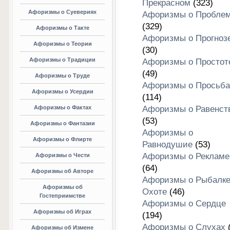
Прекрасном
(323)
Афоризмы о Суевериях
Афоризмы о Пробле
(329)
Афоризмы о Такте
Афоризмы о Прогноз
Афоризмы о Теории
(30)
Афоризмы о Традиции
Афоризмы о Простот
(49)
Афоризмы о Труде
Афоризмы о Просьба
Афоризмы о Усердии
(114)
Афоризмы о Фактах
Афоризмы о Равенст
(53)
Афоризмы о Фантазии
Афоризмы о
Афоризмы о Флирте
Равнодушие
(53)
Афоризмы о Рекламе
Афоризмы о Чести
(64)
Афоризмы об Авторе
Афоризмы о Рыбалке
Афоризмы об
Охоте
(46)
Гостеприимстве
Афоризмы о Сердце
Афоризмы об Играх
(194)
Афоризмы о Слухах
(
Афоризмы об Измене