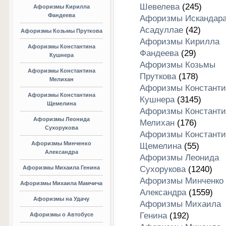
Шевелева
(245)
Афоризмы Кирилла
Фандеева
Афоризмы Искандар
Асадуллае
(42)
Афоризмы Козьмы Пруткова
Афоризмы Кирилла
Афоризмы Константина
Фандеева
(29)
Кушнера
Афоризмы Козьмы
Афоризмы Константина
Пруткова
(178)
Мелихан
Афоризмы Константи
Афоризмы Константина
Кушнера
(3145)
Щемелина
Афоризмы Константи
Афоризмы Леонида
Мелихан
(176)
Сухорукова
Афоризмы Константи
Афоризмы Минченко
Щемелина
(55)
Александра
Афоризмы Леонида
Афоризмы Михаила Генина
Сухорукова
(1240)
Афоризмы Минченко
Афоризмы Михаила Мамчича
Александра
(1559)
Афоризмы на Удачу
Афоризмы Михаила
Генина
(192)
Афоризмы о Автобусе