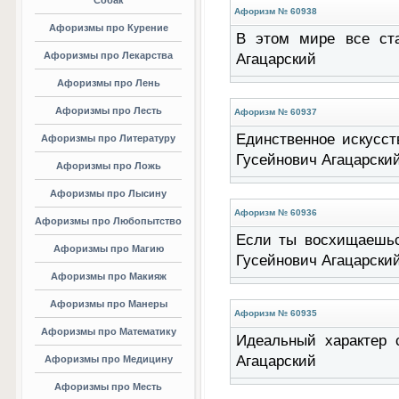
Собак
Афоризм № 60938
Афоризмы про Курение
В этом мире все ста
Афоризмы про Лекарства
Агацарский
Афоризмы про Лень
Афоризмы про Лесть
Афоризм № 60937
Единственное искусств
Афоризмы про Литературу
Гусейнович Агацарски
Афоризмы про Ложь
Афоризмы про Лысину
Афоризм № 60936
Афоризмы про Любопытство
Если ты восхищаешься
Афоризмы про Магию
Гусейнович Агацарски
Афоризмы про Макияж
Афоризмы про Манеры
Афоризм № 60935
Афоризмы про Математику
Идеальный характер 
Агацарский
Афоризмы про Медицину
Афоризмы про Месть