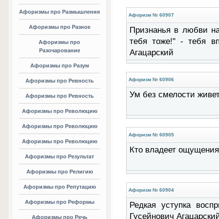
Афоризмы про Размышления
Афоризм № 60907
Афоризмы про Разное
Признанья в любви на
тебя тоже!" - тебя в
Афоризмы про
Разочарование
Агацарский
Афоризмы про Разум
Афоризм № 60906
Афоризмы про Ревность
Ум без смелости живет
Афоризмы про Ревность
Афоризмы про Революцию
Афоризмы про Революцию
Афоризм № 60905
Афоризмы про Революцию
Кто владеет ощущениям
Афоризмы про Результат
Афоризмы про Религию
Афоризмы про Репутацию
Афоризм № 60904
Афоризмы про Реформы
Редкая уступка воспр
Гусейнович Агацарски
Афоризмы про Речь