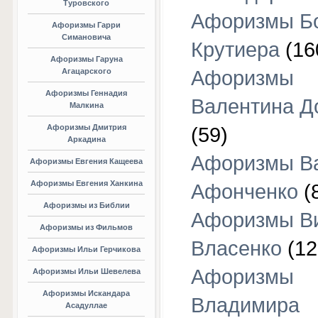
Туровского
Афоризмы Б
Афоризмы Гарри
Симановича
Крутиера
(16
Афоризмы Гаруна
Агацарского
Афоризмы
Афоризмы Геннадия
Валентина Д
Малкина
Афоризмы Дмитрия
(59)
Аркадина
Афоризмы В
Афоризмы Евгения Кащеева
Афоризмы Евгения Ханкина
Афонченко
(
Афоризмы из Библии
Афоризмы В
Афоризмы из Фильмов
Власенко
(12
Афоризмы Ильи Герчикова
Афоризмы
Афоризмы Ильи Шевелева
Афоризмы Искандара
Владимира
Асадуллае