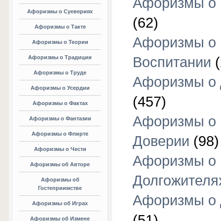
Афоризмы о 
Афоризмы о Суевериях
(62)
Афоризмы о Такте
Афоризмы о
Афоризмы о Теории
Афоризмы о Традиции
Воспитании
(
Афоризмы о Труде
Афоризмы о 
Афоризмы о Усердии
(457)
Афоризмы о Фактах
Афоризмы о
Афоризмы о Фантазии
Афоризмы о Флирте
Доверии
(98)
Афоризмы о Чести
Афоризмы о
Афоризмы об Авторе
Долгожителя
Афоризмы об
Гостеприимстве
Афоризмы о 
Афоризмы об Играх
(51)
Афоризмы об Измене