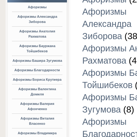
Афоризмы
Афоризмы
Афоризмы Александра
Александра
Зиборова
Афоризмы Анатолия
Зиборова
(38
Рахматова
Афоризмы А
Афоризмы Бауржана
Тойшибеков
Рахматова
(4
Афоризмы Башира Зугумова
Афоризмы Б
Афоризмы Благодарности
Афоризмы Бориса Крутиера
Тойшибеков
Афоризмы Валентина
Домиля
Афоризмы Б
Афоризмы Валерия
Зугумова
(8)
Афонченко
Афоризмы Виталия
Афоризмы
Власенко
Благодарнос
Афоризмы Владимира