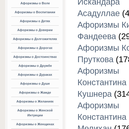
Искандара
Афоризмы о Воле
Асадуллае
(4
Афоризмы о Воспитании
Афоризмы о Детях
Афоризмы К
Афоризмы о Доверии
Фандеева
(29
Афоризмы о Долгожителях
Афоризмы К
Афоризмы о Дорогах
Пруткова
(17
Афоризмы о Достоинствах
Афоризмы о Дружбе
Афоризмы
Афоризмы о Дураках
Константина
Афоризмы о Душе
Кушнера
(31
Афоризмы о Жажде
Афоризмы о Желаниях
Афоризмы
Афоризмы о Женской
Константина
Интуиции
Афоризмы о Женщинах
Мелихан
(17