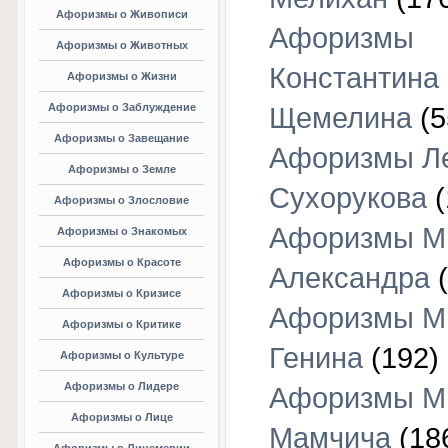
Афоризмы о Живописи
Афоризмы
Афоризмы о Животных
Константина
Афоризмы о Жизни
Афоризмы о Заблуждение
Щемелина
(5
Афоризмы о Завещание
Афоризмы Л
Афоризмы о Земле
Сухорукова
(
Афоризмы о Злословие
Афоризмы М
Афоризмы о Знакомых
Афоризмы о Красоте
Александра
(
Афоризмы о Кризисе
Афоризмы М
Афоризмы о Критике
Генина
(192)
Афоризмы о Культуре
Афоризмы о Лидере
Афоризмы М
Афоризмы о Лице
Мамчича
(18