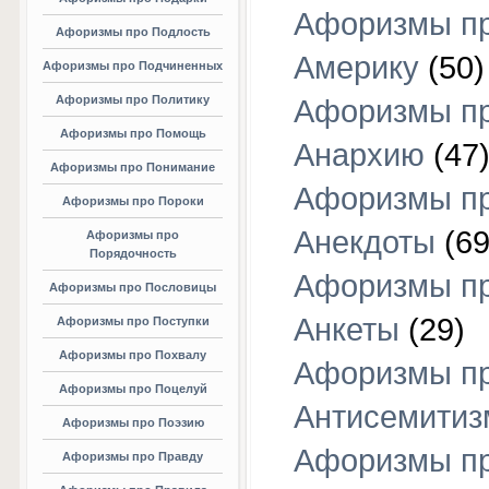
Афоризмы п
Афоризмы про Подлость
Америку
(50)
Афоризмы про Подчиненных
Афоризмы про Политику
Афоризмы п
Афоризмы про Помощь
Анархию
(47
Афоризмы про Понимание
Афоризмы п
Афоризмы про Пороки
Анекдоты
(69
Афоризмы про
Порядочность
Афоризмы п
Афоризмы про Пословицы
Анкеты
(29)
Афоризмы про Поступки
Афоризмы про Похвалу
Афоризмы п
Афоризмы про Поцелуй
Антисемитиз
Афоризмы про Поэзию
Афоризмы п
Афоризмы про Правду