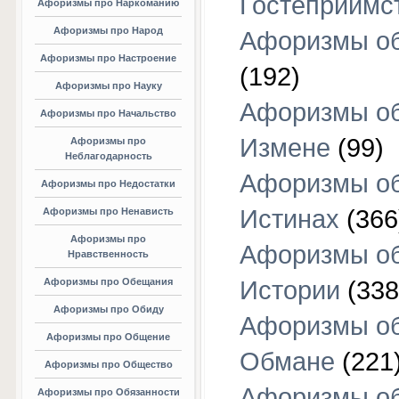
Гостеприимс
Афоризмы про Наркоманию
Афоризмы про Народ
Афоризмы об
Афоризмы про Настроение
(192)
Афоризмы про Науку
Афоризмы о
Афоризмы про Начальство
Измене
(99)
Афоризмы про
Неблагодарность
Афоризмы о
Афоризмы про Недостатки
Истинах
(366
Афоризмы про Ненависть
Афоризмы про
Афоризмы о
Нравственность
Афоризмы про Обещания
Истории
(338
Афоризмы про Обиду
Афоризмы о
Афоризмы про Общение
Обмане
(221
Афоризмы про Общество
Афоризмы о
Афоризмы про Обязанности