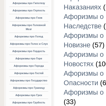
Афоризмы про Гипотезу
Наказаниях
(
Афоризмы про Глупость
Афоризмы о
Афоризмы про Гнев
Наследстве
(
Афоризмы про Головной
Мозг
Афоризмы о
Афоризмы про Голод
Новизне
(57)
Афоризмы про Голос и Слух
Афоризмы про Гордость
Афоризмы о
Афоризмы про Горе
Новостях
(10
Афоризмы про Города
Афоризмы о
Афоризмы про Гостей
Афоризмы про Государство
Опасности
(6
Афоризмы про Границу
Афоризмы о
Афоризмы про Грех
(33)
Афоризмы про Грубость