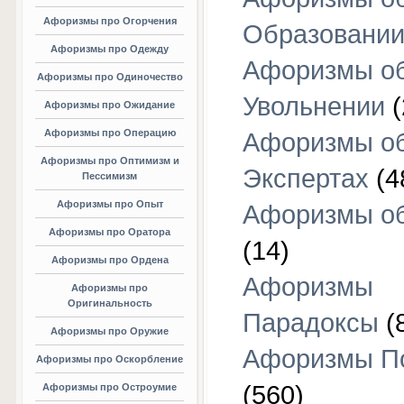
Афоризмы про Огорчения
Образовани
Афоризмы про Одежду
Афоризмы о
Афоризмы про Одиночество
Увольнении
(
Афоризмы про Ожидание
Афоризмы про Операцию
Афоризмы о
Афоризмы про Оптимизм и
Экспертах
(4
Пессимизм
Афоризмы про Опыт
Афоризмы об
Афоризмы про Оратора
(14)
Афоризмы про Ордена
Афоризмы
Афоризмы про
Оригинальность
Парадоксы
(
Афоризмы про Оружие
Афоризмы П
Афоризмы про Оскорбление
(560)
Афоризмы про Остроумие