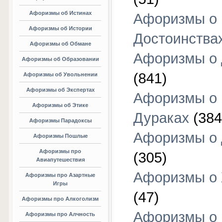
Афоризмы об Истинах
Афоризмы о
Афоризмы об Истории
Достоинства
Афоризмы об Обмане
Афоризмы о
Афоризмы об Образовании
(841)
Афоризмы об Увольнении
Афоризмы об Экспертах
Афоризмы о
Афоризмы об Этике
Дураках
(384
Афоризмы Парадоксы
Афоризмы о
Афоризмы Пошлые
Афоризмы про
(305)
Авиапутешествия
Афоризмы о
Афоризмы про Азартные
Игры
(47)
Афоризмы про Алкоголизм
Афоризмы о
Афоризмы про Алчность