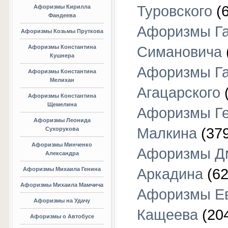
Туровского
(6
Афоризмы Кирилла
Фандеева
Афоризмы Г
Афоризмы Козьмы Пруткова
Афоризмы Константина
Симановича
Кушнера
Афоризмы Г
Афоризмы Константина
Мелихан
Агацарского
(
Афоризмы Константина
Щемелина
Афоризмы Г
Афоризмы Леонида
Малкина
(379
Сухорукова
Афоризмы Минченко
Афоризмы Д
Александра
Афоризмы Михаила Генина
Аркадина
(62
Афоризмы Михаила Мамчича
Афоризмы Е
Афоризмы на Удачу
Кащеева
(20
Афоризмы о Автобусе