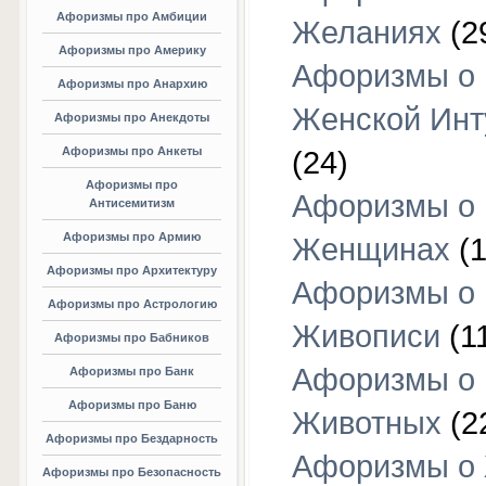
Афоризмы про Амбиции
Желаниях
(2
Афоризмы про Америку
Афоризмы о
Афоризмы про Анархию
Женской Инт
Афоризмы про Анекдоты
Афоризмы про Анкеты
(24)
Афоризмы про
Афоризмы о
Антисемитизм
Афоризмы про Армию
Женщинах
(1
Афоризмы про Архитектуру
Афоризмы о
Афоризмы про Астрологию
Живописи
(1
Афоризмы про Бабников
Афоризмы о
Афоризмы про Банк
Афоризмы про Баню
Животных
(2
Афоризмы про Бездарность
Афоризмы о
Афоризмы про Безопасность