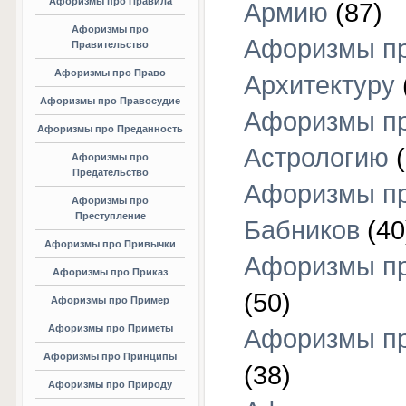
Афоризмы про Правила
Армию
(87)
Афоризмы про
Афоризмы п
Правительство
Афоризмы про Право
Архитектуру
Афоризмы про Правосудие
Афоризмы п
Афоризмы про Преданность
Астрологию
(
Афоризмы про
Предательство
Афоризмы п
Афоризмы про
Преступление
Бабников
(40
Афоризмы про Привычки
Афоризмы пр
Афоризмы про Приказ
(50)
Афоризмы про Пример
Афоризмы про Приметы
Афоризмы п
Афоризмы про Принципы
(38)
Афоризмы про Природу