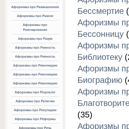
Афоризмы про Размышления
Бессмертие
(
Афоризмы про Разное
Афоризмы п
Афоризмы про
Разочарование
Бессонницу
(
Афоризмы про Разум
Афоризмы п
Афоризмы про Ревность
Библиотеку
(
Афоризмы про Ревность
Афоризмы про Революцию
Афоризмы п
Афоризмы про Революцию
Биографию
(
Афоризмы про Революцию
Афоризмы п
Афоризмы про Результат
Благотворит
Афоризмы про Религию
Афоризмы про Репутацию
(35)
Афоризмы про Реформы
Афоризмы п
Афоризмы про Речь