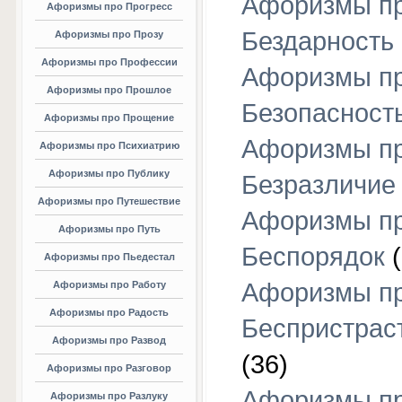
Афоризмы п
Афоризмы про Прогресс
Бездарность
Афоризмы про Прозу
Афоризмы про Профессии
Афоризмы п
Афоризмы про Прошлое
Безопасност
Афоризмы про Прощение
Афоризмы п
Афоризмы про Психиатрию
Афоризмы про Публику
Безразличие
Афоризмы про Путешествие
Афоризмы п
Афоризмы про Путь
Беспорядок
(
Афоризмы про Пьедестал
Афоризмы п
Афоризмы про Работу
Афоризмы про Радость
Беспристрас
Афоризмы про Развод
(36)
Афоризмы про Разговор
Афоризмы п
Афоризмы про Разлуку