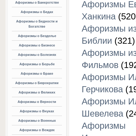
Афоризмы Е
Афоризмы о Банкротстве
Афоризмы о Бедах
Ханкина
(520
Афоризмы о Бедности и
Афоризмы и
Богатстве
Афоризмы о Безделье
Библии
(321)
Афоризмы о Бизнесе
Афоризмы и
Афоризмы о Болезнях
Фильмов
(19
Афоризмы о Борьбе
Афоризмы о Браке
Афоризмы И
Афоризмы о Бюрократии
Герчикова
(1
Афоризмы о Великих
Афоризмы И
Афоризмы о Верности
Шевелева
(2
Афоризмы о Внуках
Афоризмы о Военных
Афоризмы
Афоризмы о Вождях