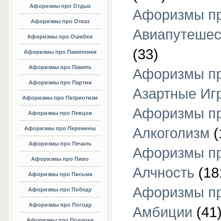
Афоризмы про Отдых
Афоризмы п
Афоризмы про Отказ
Авиапутешес
Афоризмы про Ошибки
(33)
Афоризмы про Памятники
Афоризмы про Память
Афоризмы п
Афоризмы про Партии
Азартные Иг
Афоризмы про Патриотизм
Афоризмы п
Афоризмы про Певцов
Афоризмы про Перемены
Алкоголизм
(
Афоризмы про Печаль
Афоризмы п
Афоризмы про Пиво
Алчность
(18
Афоризмы про Письма
Афоризмы п
Афоризмы про Победу
Афоризмы про Погоду
Амбиции
(41
Афоризмы про Подарки