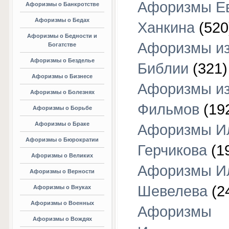
Афоризмы Е
Афоризмы о Банкротстве
Афоризмы о Бедах
Ханкина
(520
Афоризмы о Бедности и
Афоризмы и
Богатстве
Афоризмы о Безделье
Библии
(321)
Афоризмы о Бизнесе
Афоризмы и
Афоризмы о Болезнях
Фильмов
(19
Афоризмы о Борьбе
Афоризмы о Браке
Афоризмы И
Афоризмы о Бюрократии
Герчикова
(1
Афоризмы о Великих
Афоризмы И
Афоризмы о Верности
Шевелева
(2
Афоризмы о Внуках
Афоризмы о Военных
Афоризмы
Афоризмы о Вождях