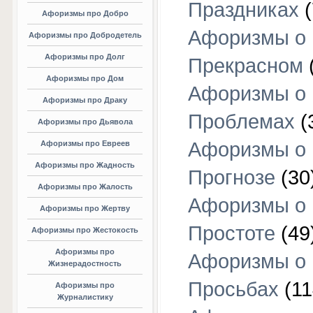
Праздниках
(
Афоризмы про Добро
Афоризмы о
Афоризмы про Добродетель
Афоризмы про Долг
Прекрасном
Афоризмы про Дом
Афоризмы о
Афоризмы про Драку
Проблемах
(
Афоризмы про Дьявола
Афоризмы о
Афоризмы про Евреев
Афоризмы про Жадность
Прогнозе
(30
Афоризмы про Жалость
Афоризмы о
Афоризмы про Жертву
Простоте
(49
Афоризмы про Жестокость
Афоризмы про
Афоризмы о
Жизнерадостность
Просьбах
(11
Афоризмы про
Журналистику