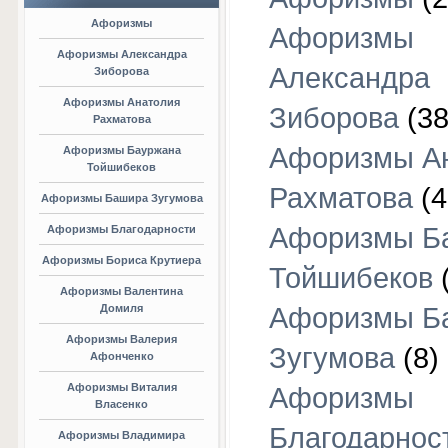
Афоризмы
Афоризмы
Афоризмы Александра
Александра
Зиборова
Афоризмы Анатолия
Зиборова
(38
Рахматова
Афоризмы А
Афоризмы Бауржана
Тойшибеков
Рахматова
(4
Афоризмы Башира Зугумова
Афоризмы Б
Афоризмы Благодарности
Афоризмы Бориса Крутиера
Тойшибеков
Афоризмы Валентина
Домиля
Афоризмы Б
Афоризмы Валерия
Зугумова
(8)
Афонченко
Афоризмы Виталия
Афоризмы
Власенко
Благодарнос
Афоризмы Владимира