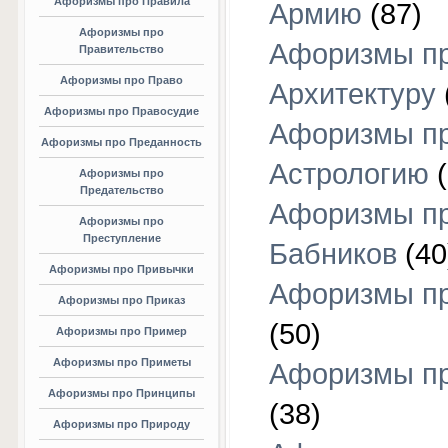
Афоризмы про Правила
Армию
(87)
Афоризмы про
Афоризмы п
Правительство
Афоризмы про Право
Архитектуру
Афоризмы про Правосудие
Афоризмы п
Афоризмы про Преданность
Астрологию
(
Афоризмы про
Предательство
Афоризмы п
Афоризмы про
Преступление
Бабников
(40
Афоризмы про Привычки
Афоризмы пр
Афоризмы про Приказ
(50)
Афоризмы про Пример
Афоризмы про Приметы
Афоризмы п
Афоризмы про Принципы
(38)
Афоризмы про Природу