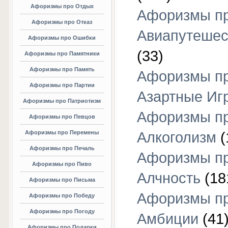
Афоризмы про Отдых
Афоризмы п
Афоризмы про Отказ
Авиапутешес
Афоризмы про Ошибки
(33)
Афоризмы про Памятники
Афоризмы про Память
Афоризмы п
Афоризмы про Партии
Азартные Иг
Афоризмы про Патриотизм
Афоризмы п
Афоризмы про Певцов
Афоризмы про Перемены
Алкоголизм
(
Афоризмы про Печаль
Афоризмы п
Афоризмы про Пиво
Алчность
(18
Афоризмы про Письма
Афоризмы п
Афоризмы про Победу
Афоризмы про Погоду
Амбиции
(41
Афоризмы про Подарки