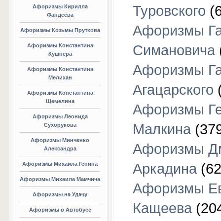
Туровского
(6
Афоризмы Кирилла
Фандеева
Афоризмы Г
Афоризмы Козьмы Пруткова
Афоризмы Константина
Симановича
Кушнера
Афоризмы Г
Афоризмы Константина
Мелихан
Агацарского
(
Афоризмы Константина
Щемелина
Афоризмы Г
Афоризмы Леонида
Малкина
(379
Сухорукова
Афоризмы Минченко
Афоризмы Д
Александра
Афоризмы Михаила Генина
Аркадина
(62
Афоризмы Михаила Мамчича
Афоризмы Е
Афоризмы на Удачу
Кащеева
(20
Афоризмы о Автобусе