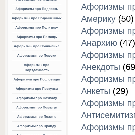
Афоризмы п
Афоризмы про Подлость
Америку
(50)
Афоризмы про Подчиненных
Афоризмы про Политику
Афоризмы п
Афоризмы про Помощь
Анархию
(47
Афоризмы про Понимание
Афоризмы п
Афоризмы про Пороки
Анекдоты
(69
Афоризмы про
Порядочность
Афоризмы п
Афоризмы про Пословицы
Анкеты
(29)
Афоризмы про Поступки
Афоризмы про Похвалу
Афоризмы п
Афоризмы про Поцелуй
Антисемитиз
Афоризмы про Поэзию
Афоризмы п
Афоризмы про Правду