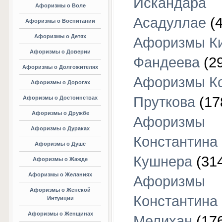
Искандара
Афоризмы о Воле
Асадуллае
(4
Афоризмы о Воспитании
Афоризмы о Детях
Афоризмы К
Афоризмы о Доверии
Фандеева
(29
Афоризмы о Долгожителях
Афоризмы К
Афоризмы о Дорогах
Пруткова
(17
Афоризмы о Достоинствах
Афоризмы о Дружбе
Афоризмы
Афоризмы о Дураках
Константина
Афоризмы о Душе
Кушнера
(31
Афоризмы о Жажде
Афоризмы о Желаниях
Афоризмы
Афоризмы о Женской
Константина
Интуиции
Афоризмы о Женщинах
Мелихан
(17