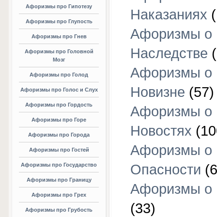
Афоризмы про Гипотезу
Наказаниях
(
Афоризмы про Глупость
Афоризмы о
Афоризмы про Гнев
Наследстве
(
Афоризмы про Головной
Мозг
Афоризмы о
Афоризмы про Голод
Новизне
(57)
Афоризмы про Голос и Слух
Афоризмы про Гордость
Афоризмы о
Афоризмы про Горе
Новостях
(10
Афоризмы про Города
Афоризмы о
Афоризмы про Гостей
Афоризмы про Государство
Опасности
(6
Афоризмы про Границу
Афоризмы о
Афоризмы про Грех
(33)
Афоризмы про Грубость