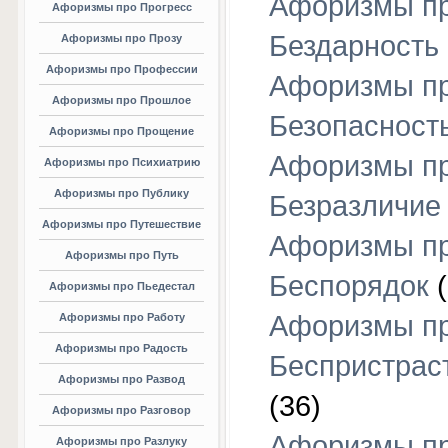
Афоризмы п
Афоризмы про Прогресс
Бездарность
Афоризмы про Прозу
Афоризмы про Профессии
Афоризмы п
Афоризмы про Прошлое
Безопасност
Афоризмы про Прощение
Афоризмы п
Афоризмы про Психиатрию
Афоризмы про Публику
Безразличие
Афоризмы про Путешествие
Афоризмы п
Афоризмы про Путь
Беспорядок
(
Афоризмы про Пьедестал
Афоризмы п
Афоризмы про Работу
Афоризмы про Радость
Беспристрас
Афоризмы про Развод
(36)
Афоризмы про Разговор
Афоризмы п
Афоризмы про Разлуку