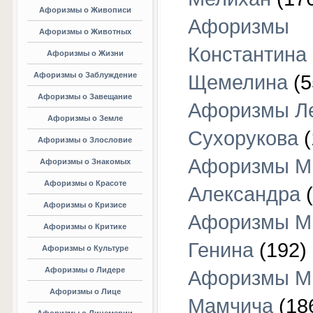
Афоризмы о Живописи
Афоризмы
Афоризмы о Животных
Константина
Афоризмы о Жизни
Афоризмы о Заблуждение
Щемелина
(5
Афоризмы о Завещание
Афоризмы Л
Афоризмы о Земле
Сухорукова
(
Афоризмы о Злословие
Афоризмы М
Афоризмы о Знакомых
Афоризмы о Красоте
Александра
(
Афоризмы о Кризисе
Афоризмы М
Афоризмы о Критике
Генина
(192)
Афоризмы о Культуре
Афоризмы о Лидере
Афоризмы М
Афоризмы о Лице
Мамчича
(18