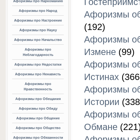
Гостеприимс
Афоризмы про Наркоманию
Афоризмы про Народ
Афоризмы об
Афоризмы про Настроение
(192)
Афоризмы про Науку
Афоризмы о
Афоризмы про Начальство
Измене
(99)
Афоризмы про
Неблагодарность
Афоризмы о
Афоризмы про Недостатки
Истинах
(366
Афоризмы про Ненависть
Афоризмы про
Афоризмы о
Нравственность
Афоризмы про Обещания
Истории
(338
Афоризмы про Обиду
Афоризмы о
Афоризмы про Общение
Обмане
(221
Афоризмы про Общество
Афоризмы о
Афоризмы про Обязанности