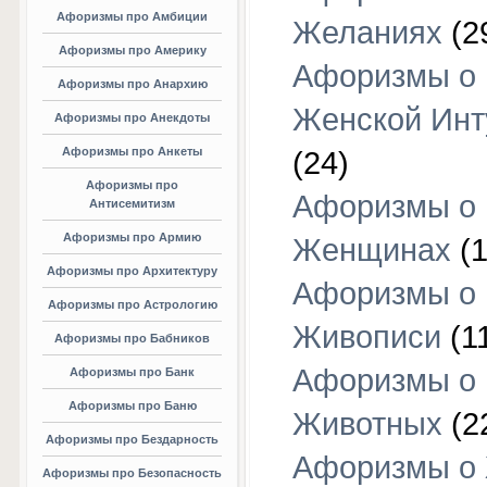
Афоризмы про Амбиции
Желаниях
(2
Афоризмы про Америку
Афоризмы о
Афоризмы про Анархию
Женской Инт
Афоризмы про Анекдоты
Афоризмы про Анкеты
(24)
Афоризмы про
Афоризмы о
Антисемитизм
Афоризмы про Армию
Женщинах
(1
Афоризмы про Архитектуру
Афоризмы о
Афоризмы про Астрологию
Живописи
(1
Афоризмы про Бабников
Афоризмы о
Афоризмы про Банк
Афоризмы про Баню
Животных
(2
Афоризмы про Бездарность
Афоризмы о
Афоризмы про Безопасность