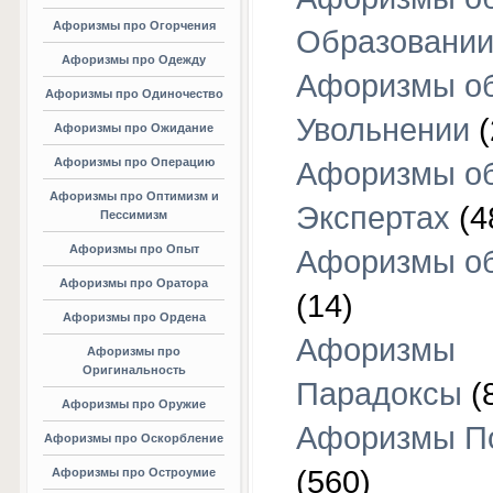
Афоризмы про Огорчения
Образовани
Афоризмы про Одежду
Афоризмы о
Афоризмы про Одиночество
Увольнении
(
Афоризмы про Ожидание
Афоризмы про Операцию
Афоризмы о
Афоризмы про Оптимизм и
Экспертах
(4
Пессимизм
Афоризмы про Опыт
Афоризмы об
Афоризмы про Оратора
(14)
Афоризмы про Ордена
Афоризмы
Афоризмы про
Оригинальность
Парадоксы
(
Афоризмы про Оружие
Афоризмы П
Афоризмы про Оскорбление
(560)
Афоризмы про Остроумие