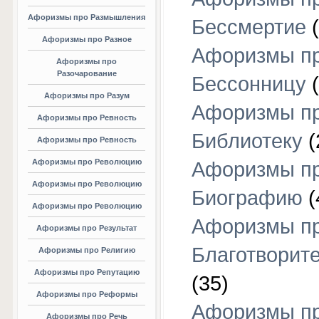
Афоризмы про Размышления
Бессмертие
(
Афоризмы про Разное
Афоризмы п
Афоризмы про
Разочарование
Бессонницу
(
Афоризмы про Разум
Афоризмы п
Афоризмы про Ревность
Библиотеку
(
Афоризмы про Ревность
Афоризмы про Революцию
Афоризмы п
Афоризмы про Революцию
Биографию
(
Афоризмы про Революцию
Афоризмы п
Афоризмы про Результат
Благотворит
Афоризмы про Религию
Афоризмы про Репутацию
(35)
Афоризмы про Реформы
Афоризмы п
Афоризмы про Речь