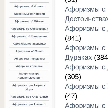
Афоризмы об Истинах
Афоризмы о
Афоризмы об Истории
Достоинства
Афоризмы об Обмане
Афоризмы о
Афоризмы об Образовании
(841)
Афоризмы об Увольнении
Афоризмы об Экспертах
Афоризмы о
Афоризмы об Этике
Дураках
(384
Афоризмы Парадоксы
Афоризмы о
Афоризмы Пошлые
Афоризмы про
(305)
Авиапутешествия
Афоризмы о
Афоризмы про Азартные
Игры
(47)
Афоризмы про Алкоголизм
Афоризмы о
Афоризмы про Алчность