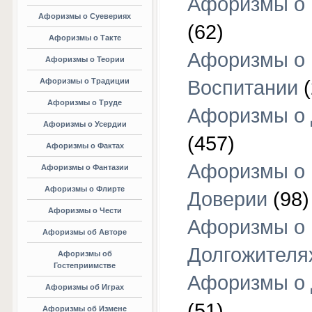
Афоризмы о 
Афоризмы о Суевериях
(62)
Афоризмы о Такте
Афоризмы о
Афоризмы о Теории
Афоризмы о Традиции
Воспитании
(
Афоризмы о Труде
Афоризмы о 
Афоризмы о Усердии
(457)
Афоризмы о Фактах
Афоризмы о
Афоризмы о Фантазии
Афоризмы о Флирте
Доверии
(98)
Афоризмы о Чести
Афоризмы о
Афоризмы об Авторе
Долгожителя
Афоризмы об
Гостеприимстве
Афоризмы о 
Афоризмы об Играх
(51)
Афоризмы об Измене