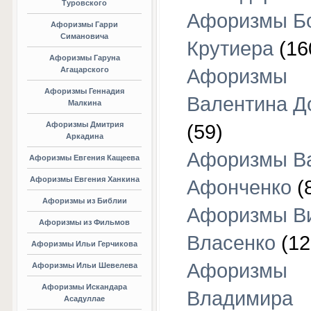
Туровского
Афоризмы Б
Афоризмы Гарри
Симановича
Крутиера
(16
Афоризмы Гаруна
Агацарского
Афоризмы
Афоризмы Геннадия
Валентина Д
Малкина
Афоризмы Дмитрия
(59)
Аркадина
Афоризмы В
Афоризмы Евгения Кащеева
Афоризмы Евгения Ханкина
Афонченко
(
Афоризмы из Библии
Афоризмы В
Афоризмы из Фильмов
Власенко
(12
Афоризмы Ильи Герчикова
Афоризмы
Афоризмы Ильи Шевелева
Афоризмы Искандара
Владимира
Асадуллае