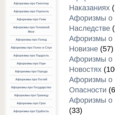
Афоризмы про Гипотезу
Наказаниях
(
Афоризмы про Глупость
Афоризмы о
Афоризмы про Гнев
Наследстве
(
Афоризмы про Головной
Мозг
Афоризмы о
Афоризмы про Голод
Новизне
(57)
Афоризмы про Голос и Слух
Афоризмы про Гордость
Афоризмы о
Афоризмы про Горе
Новостях
(10
Афоризмы про Города
Афоризмы о
Афоризмы про Гостей
Афоризмы про Государство
Опасности
(6
Афоризмы про Границу
Афоризмы о
Афоризмы про Грех
(33)
Афоризмы про Грубость