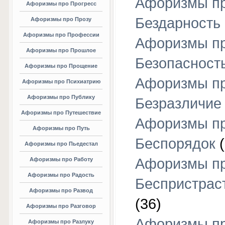
Афоризмы п
Афоризмы про Прогресс
Бездарность
Афоризмы про Прозу
Афоризмы про Профессии
Афоризмы п
Афоризмы про Прошлое
Безопасност
Афоризмы про Прощение
Афоризмы п
Афоризмы про Психиатрию
Афоризмы про Публику
Безразличие
Афоризмы про Путешествие
Афоризмы п
Афоризмы про Путь
Беспорядок
(
Афоризмы про Пьедестал
Афоризмы п
Афоризмы про Работу
Афоризмы про Радость
Беспристрас
Афоризмы про Развод
(36)
Афоризмы про Разговор
Афоризмы п
Афоризмы про Разлуку