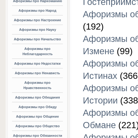
Гостеприимс
Афоризмы про Наркоманию
Афоризмы про Народ
Афоризмы об
Афоризмы про Настроение
(192)
Афоризмы про Науку
Афоризмы о
Афоризмы про Начальство
Измене
(99)
Афоризмы про
Неблагодарность
Афоризмы о
Афоризмы про Недостатки
Истинах
(366
Афоризмы про Ненависть
Афоризмы про
Афоризмы о
Нравственность
Афоризмы про Обещания
Истории
(338
Афоризмы про Обиду
Афоризмы о
Афоризмы про Общение
Обмане
(221
Афоризмы про Общество
Афоризмы о
Афоризмы про Обязанности