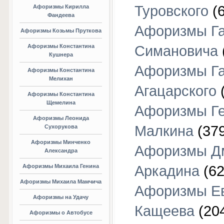
Туровского
(6
Афоризмы Кирилла
Фандеева
Афоризмы Г
Афоризмы Козьмы Пруткова
Афоризмы Константина
Симановича
Кушнера
Афоризмы Г
Афоризмы Константина
Мелихан
Агацарского
(
Афоризмы Константина
Щемелина
Афоризмы Г
Афоризмы Леонида
Малкина
(379
Сухорукова
Афоризмы Минченко
Афоризмы Д
Александра
Афоризмы Михаила Генина
Аркадина
(62
Афоризмы Михаила Мамчича
Афоризмы Е
Афоризмы на Удачу
Кащеева
(20
Афоризмы о Автобусе