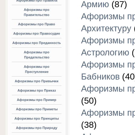
Афоризмы про Правила
Армию
(87)
Афоризмы про
Афоризмы п
Правительство
Афоризмы про Право
Архитектуру
Афоризмы про Правосудие
Афоризмы п
Афоризмы про Преданность
Астрологию
(
Афоризмы про
Предательство
Афоризмы п
Афоризмы про
Преступление
Бабников
(40
Афоризмы про Привычки
Афоризмы пр
Афоризмы про Приказ
(50)
Афоризмы про Пример
Афоризмы про Приметы
Афоризмы п
Афоризмы про Принципы
(38)
Афоризмы про Природу