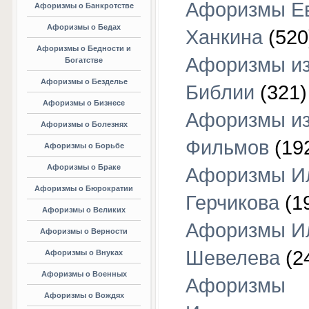
Афоризмы Е
Афоризмы о Банкротстве
Афоризмы о Бедах
Ханкина
(520
Афоризмы о Бедности и
Афоризмы и
Богатстве
Афоризмы о Безделье
Библии
(321)
Афоризмы о Бизнесе
Афоризмы и
Афоризмы о Болезнях
Фильмов
(19
Афоризмы о Борьбе
Афоризмы о Браке
Афоризмы И
Афоризмы о Бюрократии
Герчикова
(1
Афоризмы о Великих
Афоризмы И
Афоризмы о Верности
Шевелева
(2
Афоризмы о Внуках
Афоризмы о Военных
Афоризмы
Афоризмы о Вождях