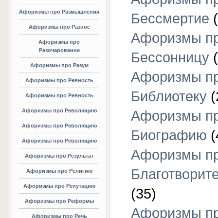
Афоризмы про Размышления
Бессмертие
(
Афоризмы про Разное
Афоризмы п
Афоризмы про
Разочарование
Бессонницу
(
Афоризмы про Разум
Афоризмы п
Афоризмы про Ревность
Библиотеку
(
Афоризмы про Ревность
Афоризмы про Революцию
Афоризмы п
Афоризмы про Революцию
Биографию
(
Афоризмы про Революцию
Афоризмы п
Афоризмы про Результат
Благотворит
Афоризмы про Религию
Афоризмы про Репутацию
(35)
Афоризмы про Реформы
Афоризмы п
Афоризмы про Речь