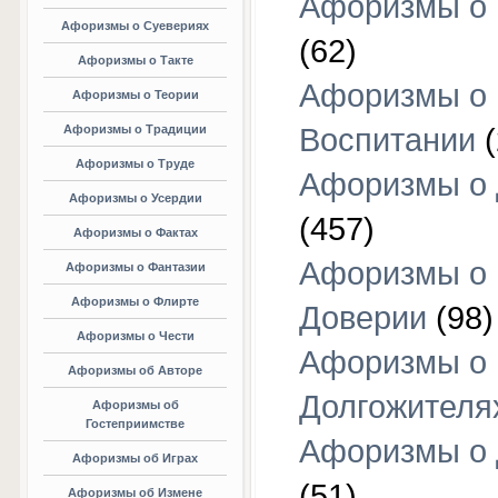
Афоризмы о 
Афоризмы о Суевериях
(62)
Афоризмы о Такте
Афоризмы о
Афоризмы о Теории
Афоризмы о Традиции
Воспитании
(
Афоризмы о Труде
Афоризмы о 
Афоризмы о Усердии
(457)
Афоризмы о Фактах
Афоризмы о
Афоризмы о Фантазии
Афоризмы о Флирте
Доверии
(98)
Афоризмы о Чести
Афоризмы о
Афоризмы об Авторе
Долгожителя
Афоризмы об
Гостеприимстве
Афоризмы о 
Афоризмы об Играх
(51)
Афоризмы об Измене