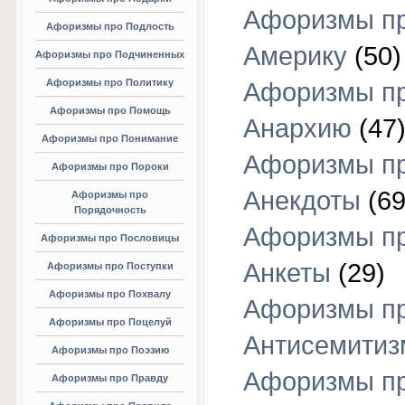
Афоризмы п
Афоризмы про Подлость
Америку
(50)
Афоризмы про Подчиненных
Афоризмы про Политику
Афоризмы п
Афоризмы про Помощь
Анархию
(47
Афоризмы про Понимание
Афоризмы п
Афоризмы про Пороки
Анекдоты
(69
Афоризмы про
Порядочность
Афоризмы п
Афоризмы про Пословицы
Анкеты
(29)
Афоризмы про Поступки
Афоризмы про Похвалу
Афоризмы п
Афоризмы про Поцелуй
Антисемитиз
Афоризмы про Поэзию
Афоризмы п
Афоризмы про Правду