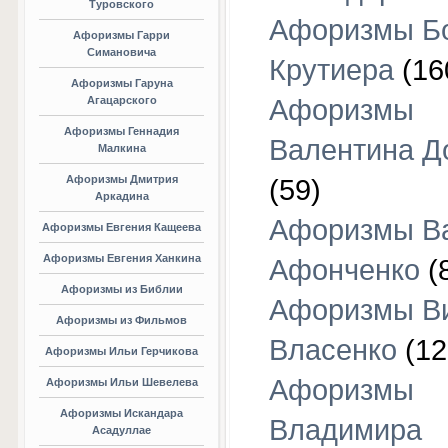
Туровского
Афоризмы Б
Афоризмы Гарри
Симановича
Крутиера
(16
Афоризмы Гаруна
Агацарского
Афоризмы
Афоризмы Геннадия
Валентина Д
Малкина
Афоризмы Дмитрия
(59)
Аркадина
Афоризмы В
Афоризмы Евгения Кащеева
Афоризмы Евгения Ханкина
Афонченко
(
Афоризмы из Библии
Афоризмы В
Афоризмы из Фильмов
Власенко
(12
Афоризмы Ильи Герчикова
Афоризмы
Афоризмы Ильи Шевелева
Афоризмы Искандара
Владимира
Асадуллае