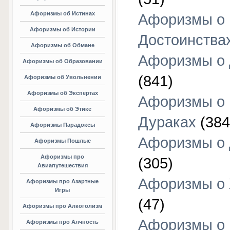
Афоризмы об Истинах
Афоризмы о
Афоризмы об Истории
Достоинства
Афоризмы об Обмане
Афоризмы о
Афоризмы об Образовании
(841)
Афоризмы об Увольнении
Афоризмы об Экспертах
Афоризмы о
Афоризмы об Этике
Дураках
(384
Афоризмы Парадоксы
Афоризмы о
Афоризмы Пошлые
Афоризмы про
(305)
Авиапутешествия
Афоризмы о
Афоризмы про Азартные
Игры
(47)
Афоризмы про Алкоголизм
Афоризмы о
Афоризмы про Алчность