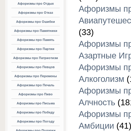
Афоризмы про Отдых
Афоризмы п
Афоризмы про Отказ
Авиапутешес
Афоризмы про Ошибки
(33)
Афоризмы про Памятники
Афоризмы про Память
Афоризмы п
Афоризмы про Партии
Азартные Иг
Афоризмы про Патриотизм
Афоризмы п
Афоризмы про Певцов
Афоризмы про Перемены
Алкоголизм
(
Афоризмы про Печаль
Афоризмы п
Афоризмы про Пиво
Алчность
(18
Афоризмы про Письма
Афоризмы п
Афоризмы про Победу
Афоризмы про Погоду
Амбиции
(41
Афоризмы про Подарки