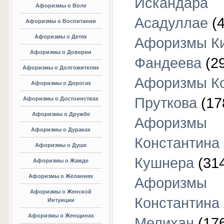
Искандара
Афоризмы о Воле
Асадуллае
(4
Афоризмы о Воспитании
Афоризмы о Детях
Афоризмы К
Афоризмы о Доверии
Фандеева
(29
Афоризмы о Долгожителях
Афоризмы К
Афоризмы о Дорогах
Пруткова
(17
Афоризмы о Достоинствах
Афоризмы о Дружбе
Афоризмы
Афоризмы о Дураках
Константина
Афоризмы о Душе
Кушнера
(31
Афоризмы о Жажде
Афоризмы о Желаниях
Афоризмы
Афоризмы о Женской
Константина
Интуиции
Афоризмы о Женщинах
Мелихан
(17