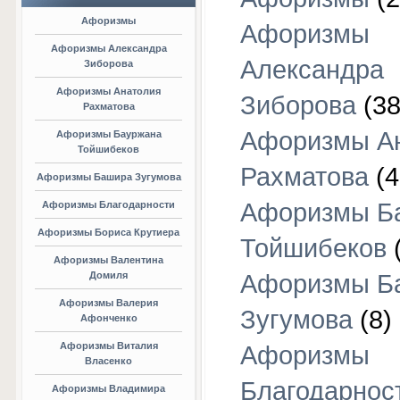
Афоризмы
Афоризмы
Афоризмы Александра
Александра
Зиборова
Афоризмы Анатолия
Зиборова
(38
Рахматова
Афоризмы А
Афоризмы Бауржана
Тойшибеков
Рахматова
(4
Афоризмы Башира Зугумова
Афоризмы Б
Афоризмы Благодарности
Афоризмы Бориса Крутиера
Тойшибеков
Афоризмы Валентина
Домиля
Афоризмы Б
Афоризмы Валерия
Зугумова
(8)
Афонченко
Афоризмы Виталия
Афоризмы
Власенко
Благодарнос
Афоризмы Владимира