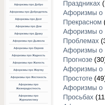
Праздниках
(
Афоризмы про Добро
Афоризмы о
Афоризмы про Добродетель
Афоризмы про Долг
Прекрасном
Афоризмы про Дом
Афоризмы о
Афоризмы про Драку
Проблемах
(
Афоризмы про Дьявола
Афоризмы о
Афоризмы про Евреев
Афоризмы про Жадность
Прогнозе
(30
Афоризмы про Жалость
Афоризмы о
Афоризмы про Жертву
Простоте
(49
Афоризмы про Жестокость
Афоризмы про
Афоризмы о
Жизнерадостность
Просьбах
(11
Афоризмы про
Журналистику