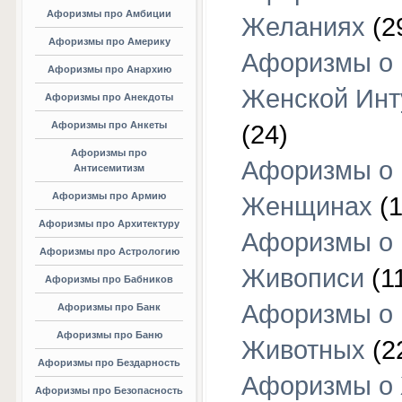
Афоризмы про Амбиции
Желаниях
(2
Афоризмы про Америку
Афоризмы о
Афоризмы про Анархию
Женской Инт
Афоризмы про Анекдоты
Афоризмы про Анкеты
(24)
Афоризмы про
Афоризмы о
Антисемитизм
Афоризмы про Армию
Женщинах
(1
Афоризмы про Архитектуру
Афоризмы о
Афоризмы про Астрологию
Живописи
(1
Афоризмы про Бабников
Афоризмы о
Афоризмы про Банк
Афоризмы про Баню
Животных
(2
Афоризмы про Бездарность
Афоризмы о
Афоризмы про Безопасность