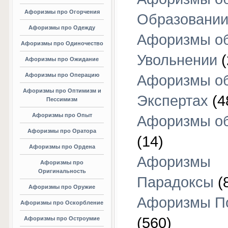
Афоризмы про Огорчения
Образовани
Афоризмы про Одежду
Афоризмы о
Афоризмы про Одиночество
Увольнении
(
Афоризмы про Ожидание
Афоризмы про Операцию
Афоризмы о
Афоризмы про Оптимизм и
Экспертах
(4
Пессимизм
Афоризмы про Опыт
Афоризмы об
Афоризмы про Оратора
(14)
Афоризмы про Ордена
Афоризмы
Афоризмы про
Оригинальность
Парадоксы
(
Афоризмы про Оружие
Афоризмы П
Афоризмы про Оскорбление
(560)
Афоризмы про Остроумие