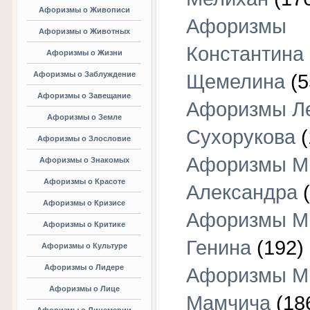
Афоризмы о Живописи
Афоризмы
Афоризмы о Животных
Константина
Афоризмы о Жизни
Афоризмы о Заблуждение
Щемелина
(5
Афоризмы о Завещание
Афоризмы Л
Афоризмы о Земле
Сухорукова
(
Афоризмы о Злословие
Афоризмы М
Афоризмы о Знакомых
Афоризмы о Красоте
Александра
(
Афоризмы о Кризисе
Афоризмы М
Афоризмы о Критике
Генина
(192)
Афоризмы о Культуре
Афоризмы о Лидере
Афоризмы М
Афоризмы о Лице
Мамчича
(18