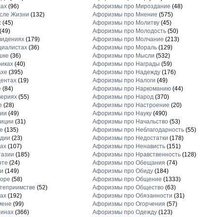
хах
(96)
Афоризмы про Мироздание
(48)
сле Жизни
(132)
Афоризмы про Мнение
(575)
х
(45)
Афоризмы про Молитву
(45)
(49)
Афоризмы про Молодость
(50)
видениях
(179)
Афоризмы про Молчание
(213)
циалистах
(36)
Афоризмы про Мораль
(129)
шке
(36)
Афоризмы про Мысли
(532)
иках
(40)
Афоризмы про Награды
(59)
ахе
(395)
Афоризмы про Надежду
(176)
ентах
(19)
Афоризмы про Налоги
(49)
е
(84)
Афоризмы про Наркоманию
(44)
вериях
(55)
Афоризмы про Народ
(370)
е
(28)
Афоризмы про Настроение
(20)
рии
(49)
Афоризмы про Науку
(490)
диции
(31)
Афоризмы про Начальство
(53)
е
(135)
Афоризмы про Неблагодарность
(55)
рдии
(23)
Афоризмы про Недостатки
(178)
ах
(107)
Афоризмы про Ненависть
(151)
тазии
(185)
Афоризмы про Нравственность
(128)
рте
(24)
Афоризмы про Обещания
(74)
и
(149)
Афоризмы про Обиду
(184)
торе
(58)
Афоризмы про Общение
(1333)
теприимстве
(52)
Афоризмы про Общество
(63)
ах
(192)
Афоризмы про Обязанности
(31)
мене
(99)
Афоризмы про Огорчения
(57)
тинах
(366)
Афоризмы про Одежду
(123)