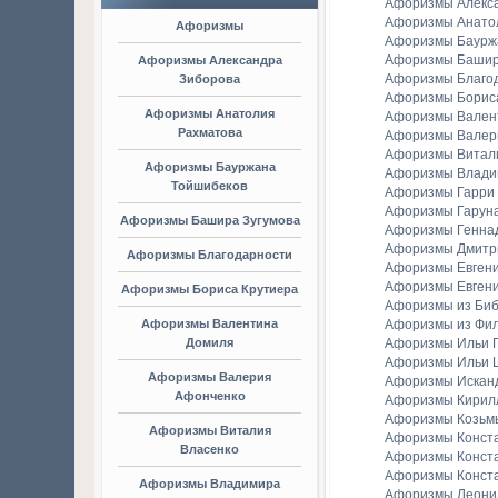
Афоризмы Алекс
Афоризмы Анато
Афоризмы
Афоризмы Баурж
Афоризмы Башир
Афоризмы Александра
Афоризмы Благо
Зиборова
Афоризмы Борис
Афоризмы Анатолия
Афоризмы Вален
Рахматова
Афоризмы Валер
Афоризмы Витал
Афоризмы Бауржана
Афоризмы Владим
Тойшибеков
Афоризмы Гарри
Афоризмы Гаруна
Афоризмы Башира Зугумова
Афоризмы Генна
Афоризмы Дмитр
Афоризмы Благодарности
Афоризмы Евген
Афоризмы Евгени
Афоризмы Бориса Крутиера
Афоризмы из Би
Афоризмы Валентина
Афоризмы из Фи
Домиля
Афоризмы Ильи Г
Афоризмы Ильи 
Афоризмы Валерия
Афоризмы Искан
Афонченко
Афоризмы Кирил
Афоризмы Козьм
Афоризмы Виталия
Афоризмы Конст
Власенко
Афоризмы Конст
Афоризмы Конст
Афоризмы Владимира
Афоризмы Леонид