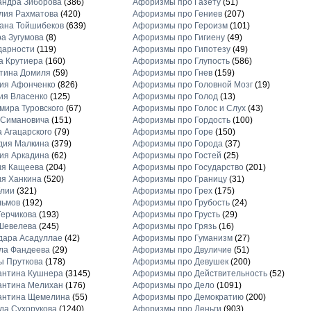
андра Зиборова
(386)
Афоризмы про Газету
(51)
лия Рахматова
(420)
Афоризмы про Гениев
(207)
ана Тойшибеков
(639)
Афоризмы про Героизм
(101)
а Зугумова
(8)
Афоризмы про Гигиену
(49)
дарности
(119)
Афоризмы про Гипотезу
(49)
а Крутиера
(160)
Афоризмы про Глупость
(586)
тина Домиля
(59)
Афоризмы про Гнев
(159)
ия Афонченко
(826)
Афоризмы про Головной Мозг
(19)
ия Власенко
(125)
Афоризмы про Голод
(13)
ира Туровского
(67)
Афоризмы про Голос и Слух
(43)
 Симановича
(151)
Афоризмы про Гордость
(100)
 Агацарского
(79)
Афоризмы про Горе
(150)
дия Малкина
(379)
Афоризмы про Города
(37)
ия Аркадина
(62)
Афоризмы про Гостей
(25)
ия Кащеева
(204)
Афоризмы про Государство
(201)
я Ханкина
(520)
Афоризмы про Границу
(31)
блии
(321)
Афоризмы про Грех
(175)
льмов
(192)
Афоризмы про Грубость
(24)
ерчикова
(193)
Афоризмы про Грусть
(29)
Шевелева
(245)
Афоризмы про Грязь
(16)
дара Асадуллае
(42)
Афоризмы про Гуманизм
(27)
ла Фандеева
(29)
Афоризмы про Двуличие
(51)
ы Пруткова
(178)
Афоризмы про Девушек
(200)
антина Кушнера
(3145)
Афоризмы про Действительность
(52)
антина Мелихан
(176)
Афоризмы про Дело
(1091)
антина Щемелина
(55)
Афоризмы про Демократию
(200)
а Сухорукова
(1240)
Афоризмы про Деньги
(903)