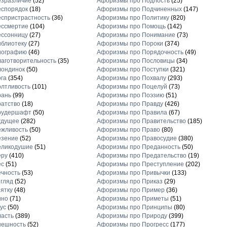
езразличие
(52)
Афоризмы про Подлость
(25)
еспорядок
(18)
Афоризмы про Подчиненных
(147)
спристрастность
(36)
Афоризмы про Политику
(820)
ессмертие
(104)
Афоризмы про Помощь
(142)
ессонницу
(27)
Афоризмы про Понимание
(73)
блиотеку
(27)
Афоризмы про Пороки
(374)
иографию
(46)
Афоризмы про Порядочность
(49)
аготворительность
(35)
Афоризмы про Пословицы
(34)
лондинок
(50)
Афоризмы про Поступки
(321)
га
(354)
Афоризмы про Похвалу
(293)
лтливость
(101)
Афоризмы про Поцелуй
(73)
рань
(99)
Афоризмы про Поэзию
(51)
атство
(18)
Афоризмы про Правду
(426)
рудершафт
(50)
Афоризмы про Правила
(67)
удущее
(282)
Афоризмы про Правительство
(185)
ежливость
(50)
Афоризмы про Право
(80)
езение
(52)
Афоризмы про Правосудие
(380)
еликодушие
(51)
Афоризмы про Преданность
(50)
еру
(410)
Афоризмы про Предательство
(19)
ес
(51)
Афоризмы про Преступление
(202)
чность
(53)
Афоризмы про Привычки
(133)
гляд
(52)
Афоризмы про Приказ
(29)
ятку
(48)
Афоризмы про Пример
(36)
ино
(71)
Афоризмы про Приметы
(51)
ус
(50)
Афоризмы про Принципы
(80)
асть
(389)
Афоризмы про Природу
(399)
нешность
(52)
Афоризмы про Прогресс
(177)