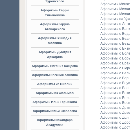
Туровского
Афоризмы Минче
Афоризмы Михаи
Афоризмы Гарри
Афоризмы Михаи
Симановича
Афоризмы на Уда
Афоризмы о Авто
Афоризмы Гаруна
Афоризмы о Банк
Агацарского
Афоризмы о Бед
Афоризмы Геннадия
Афоризмы о Бедн
Малкина
Афоризмы о Без
Афоризмы о Биз
Афоризмы Дмитрия
Афоризмы о Бол
Аркадина
Афоризмы о Бор
Афоризмы о Брак
Афоризмы Евгения Кащеева
Афоризмы о Бюр
Афоризмы о Вели
Афоризмы Евгения Ханкина
Афоризмы о Вер
Афоризмы о Внук
Афоризмы из Библии
Афоризмы о Вое
Афоризмы о Вож
Афоризмы из Фильмов
Афоризмы о Вол
Афоризмы Ильи Герчикова
Афоризмы о Вос
Афоризмы о Детя
Афоризмы Ильи Шевелева
Афоризмы о Дов
Афоризмы о Долг
Афоризмы Искандара
Афоризмы о Доро
Асадуллае
Афоризмы о Дост