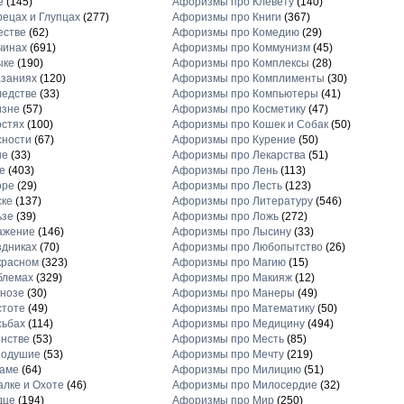
е
(145)
Афоризмы про Клевету
(140)
ецах и Глупцах
(277)
Афоризмы про Книги
(367)
естве
(62)
Афоризмы про Комедию
(29)
чинах
(691)
Афоризмы про Коммунизм
(45)
ыке
(190)
Афоризмы про Комплексы
(28)
заниях
(120)
Афоризмы про Комплименты
(30)
едстве
(33)
Афоризмы про Компьютеры
(41)
изне
(57)
Афоризмы про Косметику
(47)
стях
(100)
Афоризмы про Кошек и Собак
(50)
сности
(67)
Афоризмы про Курение
(50)
не
(33)
Афоризмы про Лекарства
(51)
е
(403)
Афоризмы про Лень
(113)
оре
(29)
Афоризмы про Лесть
(123)
ске
(137)
Афоризмы про Литературу
(546)
ьзе
(39)
Афоризмы про Ложь
(272)
ажение
(146)
Афоризмы про Лысину
(33)
дниках
(70)
Афоризмы про Любопытство
(26)
красном
(323)
Афоризмы про Магию
(15)
блемах
(329)
Афоризмы про Макияж
(12)
нозе
(30)
Афоризмы про Манеры
(49)
стоте
(49)
Афоризмы про Математику
(50)
сьбах
(114)
Афоризмы про Медицину
(494)
нстве
(53)
Афоризмы про Месть
(85)
нодушие
(53)
Афоризмы про Мечту
(219)
ламе
(64)
Афоризмы про Милицию
(51)
лке и Охоте
(46)
Афоризмы про Милосердие
(32)
дце
(194)
Афоризмы про Мир
(250)