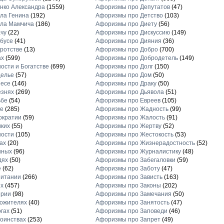
нко Александра
(1559)
Афоризмы про Депутатов
(47)
ла Генина
(192)
Афоризмы про Детство
(103)
ла Мамчича
(186)
Афоризмы про Диету
(56)
чу
(22)
Афоризмы про Дискуссию
(149)
бусе
(41)
Афоризмы про Дияния
(36)
ротстве
(13)
Афоризмы про Добро
(700)
ах
(599)
Афоризмы про Добродетель
(149)
ости и Богатстве
(699)
Афоризмы про Долг
(150)
делье
(57)
Афоризмы про Дом
(50)
несе
(146)
Афоризмы про Драку
(50)
езнях
(269)
Афоризмы про Дьявола
(51)
ьбе
(54)
Афоризмы про Евреев
(105)
е
(285)
Афоризмы про Жадность
(99)
ократии
(59)
Афоризмы про Жалость
(91)
ких
(55)
Афоризмы про Жертву
(52)
ности
(105)
Афоризмы про Жестокость
(53)
ах
(20)
Афоризмы про Жизнерадостность
(52)
нных
(96)
Афоризмы про Журналистику
(48)
дях
(50)
Афоризмы про Забегаловки
(59)
е
(62)
Афоризмы про Заботу
(47)
питании
(266)
Афоризмы про Зависть
(163)
х
(457)
Афоризмы про Законы
(202)
ерии
(98)
Афоризмы про Замечания
(50)
ожителях
(40)
Афоризмы про Занятость
(47)
гах
(51)
Афоризмы про Заповеди
(46)
оинствах
(253)
Афоризмы про Запрет
(49)