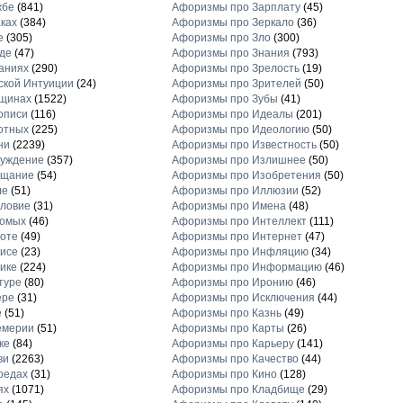
жбе
(841)
Афоризмы про Зарплату
(45)
ках
(384)
Афоризмы про Зеркало
(36)
е
(305)
Афоризмы про Зло
(300)
де
(47)
Афоризмы про Знания
(793)
аниях
(290)
Афоризмы про Зрелость
(19)
кой Интуиции
(24)
Афоризмы про Зрителей
(50)
щинах
(1522)
Афоризмы про Зубы
(41)
описи
(116)
Афоризмы про Идеалы
(201)
отных
(225)
Афоризмы про Идеологию
(50)
ни
(2239)
Афоризмы про Известность
(50)
луждение
(357)
Афоризмы про Излишнее
(50)
ещание
(54)
Афоризмы про Изобретения
(50)
ле
(51)
Афоризмы про Иллюзии
(52)
ловие
(31)
Афоризмы про Имена
(48)
комых
(46)
Афоризмы про Интеллект
(111)
оте
(49)
Афоризмы про Интернет
(47)
исе
(23)
Афоризмы про Инфляцию
(34)
ике
(224)
Афоризмы про Информацию
(46)
туре
(80)
Афоризмы про Иронию
(46)
ере
(31)
Афоризмы про Исключения
(44)
е
(51)
Афоризмы про Казнь
(49)
емерии
(51)
Афоризмы про Карты
(26)
ке
(84)
Афоризмы про Карьеру
(141)
ви
(2263)
Афоризмы про Качество
(44)
оедах
(31)
Афоризмы про Кино
(128)
ях
(1071)
Афоризмы про Кладбище
(29)