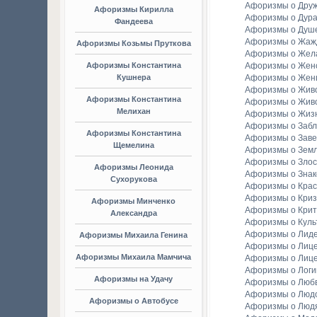
Афоризмы о Дру
Афоризмы Кирилла
Афоризмы о Дура
Фандеева
Афоризмы о Душ
Афоризмы о Жаж
Афоризмы Козьмы Пруткова
Афоризмы о Жел
Афоризмы Константина
Афоризмы о Женс
Кушнера
Афоризмы о Жен
Афоризмы о Жив
Афоризмы Константина
Афоризмы о Жив
Мелихан
Афоризмы о Жиз
Афоризмы о Заб
Афоризмы Константина
Афоризмы о Зав
Щемелина
Афоризмы о Зем
Афоризмы о Злос
Афоризмы Леонида
Афоризмы о Зна
Сухорукова
Афоризмы о Крас
Афоризмы о Криз
Афоризмы Минченко
Афоризмы о Крит
Александра
Афоризмы о Куль
Афоризмы о Лид
Афоризмы Михаила Генина
Афоризмы о Лиц
Афоризмы Михаила Мамчича
Афоризмы о Лиц
Афоризмы о Логи
Афоризмы на Удачу
Афоризмы о Люб
Афоризмы о Люд
Афоризмы о Автобусе
Афоризмы о Люд