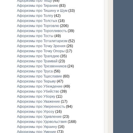
Афоризмы про Тещу
(49)
Афоризмы про Тиранию
(83)
Афоризмы про Тишину и Шум
(33)
Афоризмы про Толпу
(42)
Афоризмы про Толстых
(18)
Афоризмы про Торговлю
(206)
Афоризмы про Торопливость
(39)
Афоризмы про Тосты
(49)
Афоризмы про Тоталитаризм
(52)
Афоризмы про Точку Зрения
(26)
Афоризмы про Точку Опоры
(17)
Афоризмы про Трагедию
(35)
Афоризмы про Трамвай
(23)
Афоризмы про Трезвенников
(24)
Афоризмы про Труса
(56)
Афоризмы про Тщеславие
(60)
Афоризмы про Тюрьму
(47)
Афоризмы про Убеждение
(49)
Афоризмы про Убийство
(39)
Афоризмы про Уборку
(11)
Афоризмы про Уважение
(17)
Афоризмы про Уверенность
(94)
Афоризмы про Угрозу
(16)
Афоризмы про Удивление
(23)
Афоризмы про Удовольствия
(168)
Афоризмы про Украину
(16)
Афоризмы про Умение
(73)