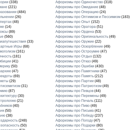
тории
(338)
Афоризмы про Одиночество
(318)
мане
(221)
Афоризмы про Ожидание
(48)
разовании
(484)
Афоризмы про Операцию
(24)
льнении
(26)
Афоризмы про Оптимизм и Пессимизм
(183)
пертах
(48)
Афоризмы про Опыт
(152)
ике
(14)
Афоризмы про Оратора
(51)
оксы
(89)
Афоризмы про Ордена
(53)
ые
(560)
Афоризмы про Оригинальность
(49)
виапутешествия
(33)
Афоризмы про Оружие
(22)
зартные Игры
(68)
Афоризмы про Оскорбление
(49)
коголизм
(161)
Афоризмы про Остроумие
(47)
чность
(181)
Афоризмы про Отдых
(132)
мбиции
(41)
Афоризмы про Отказ
(49)
мерику
(50)
Афоризмы про Ошибки
(430)
нархию
(47)
Афоризмы про Памятники
(47)
некдоты
(69)
Афоризмы про Память
(212)
нкеты
(29)
Афоризмы про Партии
(48)
нтисемитизм
(31)
Афоризмы про Патриотизм
(49)
рмию
(87)
Афоризмы про Певцов
(44)
хитектуру
(30)
Афоризмы про Перемены
(49)
стрологию
(21)
Афоризмы про Печаль
(111)
бников
(40)
Афоризмы про Пиво
(49)
анк
(50)
Афоризмы про Письма
(41)
аню
(38)
Афоризмы про Победу
(237)
здарность
(248)
Афоризмы про Погоду
(47)
зопасность
(50)
Афоризмы про Подарки
(80)