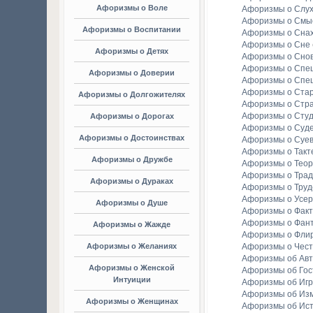
Афоризмы о Воле
Афоризмы о Слу
Афоризмы о Смы
Афоризмы о Воспитании
Афоризмы о Сна
Афоризмы о Сне
Афоризмы о Детях
Афоризмы о Сно
Афоризмы о Спе
Афоризмы о Доверии
Афоризмы о Спе
Афоризмы о Стар
Афоризмы о Долгожителях
Афоризмы о Стр
Афоризмы о Студ
Афоризмы о Дорогах
Афоризмы о Суд
Афоризмы о Достоинствах
Афоризмы о Суе
Афоризмы о Такт
Афоризмы о Дружбе
Афоризмы о Тео
Афоризмы о Тра
Афоризмы о Дураках
Афоризмы о Труд
Афоризмы о Усе
Афоризмы о Душе
Афоризмы о Факт
Афоризмы о Фан
Афоризмы о Жажде
Афоризмы о Фли
Афоризмы о Желаниях
Афоризмы о Чест
Афоризмы об Ав
Афоризмы о Женской
Афоризмы об Гос
Интуиции
Афоризмы об Игр
Афоризмы об Из
Афоризмы о Женщинах
Афоризмы об Ис