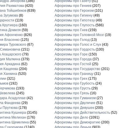
андра Зиборова
(386)
Афоризмы про Газету
(51)
лия Рахматова
(420)
Афоризмы про Гениев
(207)
ана Тойшибеков
(639)
Афоризмы про Героизм
(101)
а Зугумова
(8)
Афоризмы про Гигиену
(49)
дарности
(119)
Афоризмы про Гипотезу
(49)
а Крутиера
(160)
Афоризмы про Глупость
(586)
тина Домиля
(59)
Афоризмы про Гнев
(159)
ия Афонченко
(826)
Афоризмы про Головной Мозг
(19)
ия Власенко
(125)
Афоризмы про Голод
(13)
ира Туровского
(67)
Афоризмы про Голос и Слух
(43)
 Симановича
(151)
Афоризмы про Гордость
(100)
 Агацарского
(79)
Афоризмы про Горе
(150)
дия Малкина
(379)
Афоризмы про Города
(37)
ия Аркадина
(62)
Афоризмы про Гостей
(25)
ия Кащеева
(204)
Афоризмы про Государство
(201)
я Ханкина
(520)
Афоризмы про Границу
(31)
блии
(321)
Афоризмы про Грех
(175)
льмов
(192)
Афоризмы про Грубость
(24)
ерчикова
(193)
Афоризмы про Грусть
(29)
Шевелева
(245)
Афоризмы про Грязь
(16)
дара Асадуллае
(42)
Афоризмы про Гуманизм
(27)
ла Фандеева
(29)
Афоризмы про Двуличие
(51)
ы Пруткова
(178)
Афоризмы про Девушек
(200)
антина Кушнера
(3145)
Афоризмы про Действительность
(52)
антина Мелихан
(176)
Афоризмы про Дело
(1091)
антина Щемелина
(55)
Афоризмы про Демократию
(200)
а Сухорукова
(1240)
Афоризмы про Деньги
(903)