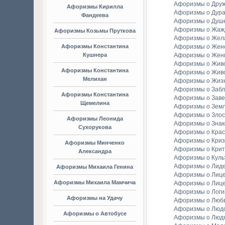
Афоризмы о Дру
Афоризмы Кирилла
Афоризмы о Дура
Фандеева
Афоризмы о Душ
Афоризмы о Жаж
Афоризмы Козьмы Пруткова
Афоризмы о Жел
Афоризмы Константина
Афоризмы о Женс
Кушнера
Афоризмы о Жен
Афоризмы о Жив
Афоризмы Константина
Афоризмы о Жив
Мелихан
Афоризмы о Жиз
Афоризмы о Заб
Афоризмы Константина
Афоризмы о Зав
Щемелина
Афоризмы о Зем
Афоризмы о Злос
Афоризмы Леонида
Афоризмы о Зна
Сухорукова
Афоризмы о Крас
Афоризмы о Криз
Афоризмы Минченко
Афоризмы о Крит
Александра
Афоризмы о Куль
Афоризмы о Лид
Афоризмы Михаила Генина
Афоризмы о Лиц
Афоризмы Михаила Мамчича
Афоризмы о Лиц
Афоризмы о Логи
Афоризмы на Удачу
Афоризмы о Люб
Афоризмы о Люд
Афоризмы о Автобусе
Афоризмы о Люд