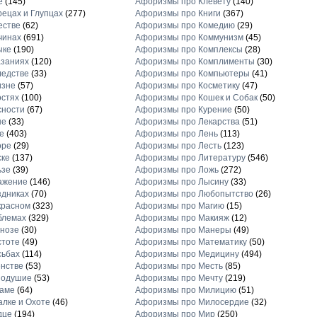
е
(145)
Афоризмы про Клевету
(140)
ецах и Глупцах
(277)
Афоризмы про Книги
(367)
естве
(62)
Афоризмы про Комедию
(29)
чинах
(691)
Афоризмы про Коммунизм
(45)
ыке
(190)
Афоризмы про Комплексы
(28)
заниях
(120)
Афоризмы про Комплименты
(30)
едстве
(33)
Афоризмы про Компьютеры
(41)
изне
(57)
Афоризмы про Косметику
(47)
стях
(100)
Афоризмы про Кошек и Собак
(50)
сности
(67)
Афоризмы про Курение
(50)
не
(33)
Афоризмы про Лекарства
(51)
е
(403)
Афоризмы про Лень
(113)
оре
(29)
Афоризмы про Лесть
(123)
ске
(137)
Афоризмы про Литературу
(546)
ьзе
(39)
Афоризмы про Ложь
(272)
ажение
(146)
Афоризмы про Лысину
(33)
дниках
(70)
Афоризмы про Любопытство
(26)
красном
(323)
Афоризмы про Магию
(15)
блемах
(329)
Афоризмы про Макияж
(12)
нозе
(30)
Афоризмы про Манеры
(49)
стоте
(49)
Афоризмы про Математику
(50)
сьбах
(114)
Афоризмы про Медицину
(494)
нстве
(53)
Афоризмы про Месть
(85)
нодушие
(53)
Афоризмы про Мечту
(219)
ламе
(64)
Афоризмы про Милицию
(51)
лке и Охоте
(46)
Афоризмы про Милосердие
(32)
дце
(194)
Афоризмы про Мир
(250)