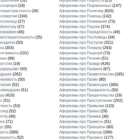
езразличие
(52)
Афоризмы про Подлость
(25)
еспорядок
(18)
Афоризмы про Подчиненных
(147)
спристрастность
(36)
Афоризмы про Политику
(820)
ессмертие
(104)
Афоризмы про Помощь
(142)
ессонницу
(27)
Афоризмы про Понимание
(73)
блиотеку
(27)
Афоризмы про Пороки
(374)
иографию
(46)
Афоризмы про Порядочность
(49)
аготворительность
(35)
Афоризмы про Пословицы
(34)
лондинок
(50)
Афоризмы про Поступки
(321)
га
(354)
Афоризмы про Похвалу
(293)
лтливость
(101)
Афоризмы про Поцелуй
(73)
рань
(99)
Афоризмы про Поэзию
(51)
атство
(18)
Афоризмы про Правду
(426)
рудершафт
(50)
Афоризмы про Правила
(67)
удущее
(282)
Афоризмы про Правительство
(185)
ежливость
(50)
Афоризмы про Право
(80)
езение
(52)
Афоризмы про Правосудие
(380)
еликодушие
(51)
Афоризмы про Преданность
(50)
еру
(410)
Афоризмы про Предательство
(19)
ес
(51)
Афоризмы про Преступление
(202)
чность
(53)
Афоризмы про Привычки
(133)
гляд
(52)
Афоризмы про Приказ
(29)
ятку
(48)
Афоризмы про Пример
(36)
ино
(71)
Афоризмы про Приметы
(51)
ус
(50)
Афоризмы про Принципы
(80)
асть
(389)
Афоризмы про Природу
(399)
нешность
(52)
Афоризмы про Прогресс
(177)