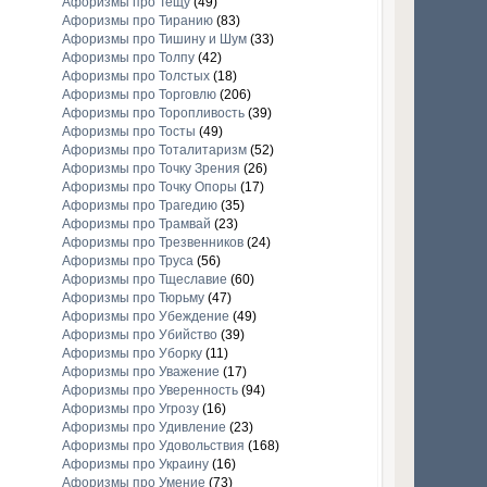
Афоризмы про Тещу
(49)
Афоризмы про Тиранию
(83)
Афоризмы про Тишину и Шум
(33)
Афоризмы про Толпу
(42)
Афоризмы про Толстых
(18)
Афоризмы про Торговлю
(206)
Афоризмы про Торопливость
(39)
Афоризмы про Тосты
(49)
Афоризмы про Тоталитаризм
(52)
Афоризмы про Точку Зрения
(26)
Афоризмы про Точку Опоры
(17)
Афоризмы про Трагедию
(35)
Афоризмы про Трамвай
(23)
Афоризмы про Трезвенников
(24)
Афоризмы про Труса
(56)
Афоризмы про Тщеславие
(60)
Афоризмы про Тюрьму
(47)
Афоризмы про Убеждение
(49)
Афоризмы про Убийство
(39)
Афоризмы про Уборку
(11)
Афоризмы про Уважение
(17)
Афоризмы про Уверенность
(94)
Афоризмы про Угрозу
(16)
Афоризмы про Удивление
(23)
Афоризмы про Удовольствия
(168)
Афоризмы про Украину
(16)
Афоризмы про Умение
(73)