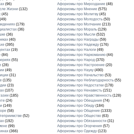
хах
(96)
Афоризмы про Мироздание
(48)
сле Жизни
(132)
Афоризмы про Мнение
(575)
х
(45)
Афоризмы про Молитву
(45)
(49)
Афоризмы про Молодость
(50)
видениях
(179)
Афоризмы про Молчание
(213)
циалистах
(36)
Афоризмы про Мораль
(129)
шке
(36)
Афоризмы про Мысли
(532)
иках
(40)
Афоризмы про Награды
(59)
ахе
(395)
Афоризмы про Надежду
(176)
ентах
(19)
Афоризмы про Налоги
(49)
е
(84)
Афоризмы про Наркоманию
(44)
вериях
(55)
Афоризмы про Народ
(370)
е
(28)
Афоризмы про Настроение
(20)
рии
(49)
Афоризмы про Науку
(490)
диции
(31)
Афоризмы про Начальство
(53)
е
(135)
Афоризмы про Неблагодарность
(55)
рдии
(23)
Афоризмы про Недостатки
(178)
ах
(107)
Афоризмы про Ненависть
(151)
тазии
(185)
Афоризмы про Нравственность
(128)
рте
(24)
Афоризмы про Обещания
(74)
и
(149)
Афоризмы про Обиду
(184)
торе
(58)
Афоризмы про Общение
(1333)
теприимстве
(52)
Афоризмы про Общество
(63)
ах
(192)
Афоризмы про Обязанности
(31)
мене
(99)
Афоризмы про Огорчения
(57)
тинах
(366)
Афоризмы про Одежду
(123)