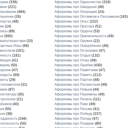
тории
(338)
Афоризмы про Одиночество
(318)
мане
(221)
Афоризмы про Ожидание
(48)
разовании
(484)
Афоризмы про Операцию
(24)
льнении
(26)
Афоризмы про Оптимизм и Пессимизм
(183)
пертах
(48)
Афоризмы про Опыт
(152)
ике
(14)
Афоризмы про Оратора
(51)
оксы
(89)
Афоризмы про Ордена
(53)
ые
(560)
Афоризмы про Оригинальность
(49)
виапутешествия
(33)
Афоризмы про Оружие
(22)
зартные Игры
(68)
Афоризмы про Оскорбление
(49)
коголизм
(161)
Афоризмы про Остроумие
(47)
чность
(181)
Афоризмы про Отдых
(132)
мбиции
(41)
Афоризмы про Отказ
(49)
мерику
(50)
Афоризмы про Ошибки
(430)
нархию
(47)
Афоризмы про Памятники
(47)
некдоты
(69)
Афоризмы про Память
(212)
нкеты
(29)
Афоризмы про Партии
(48)
нтисемитизм
(31)
Афоризмы про Патриотизм
(49)
рмию
(87)
Афоризмы про Певцов
(44)
хитектуру
(30)
Афоризмы про Перемены
(49)
стрологию
(21)
Афоризмы про Печаль
(111)
бников
(40)
Афоризмы про Пиво
(49)
анк
(50)
Афоризмы про Письма
(41)
аню
(38)
Афоризмы про Победу
(237)
здарность
(248)
Афоризмы про Погоду
(47)
зопасность
(50)
Афоризмы про Подарки
(80)