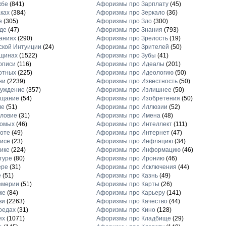
жбе
(841)
Афоризмы про Зарплату
(45)
ках
(384)
Афоризмы про Зеркало
(36)
е
(305)
Афоризмы про Зло
(300)
де
(47)
Афоризмы про Знания
(793)
аниях
(290)
Афоризмы про Зрелость
(19)
кой Интуиции
(24)
Афоризмы про Зрителей
(50)
щинах
(1522)
Афоризмы про Зубы
(41)
описи
(116)
Афоризмы про Идеалы
(201)
отных
(225)
Афоризмы про Идеологию
(50)
ни
(2239)
Афоризмы про Известность
(50)
луждение
(357)
Афоризмы про Излишнее
(50)
ещание
(54)
Афоризмы про Изобретения
(50)
ле
(51)
Афоризмы про Иллюзии
(52)
ловие
(31)
Афоризмы про Имена
(48)
комых
(46)
Афоризмы про Интеллект
(111)
оте
(49)
Афоризмы про Интернет
(47)
исе
(23)
Афоризмы про Инфляцию
(34)
ике
(224)
Афоризмы про Информацию
(46)
туре
(80)
Афоризмы про Иронию
(46)
ере
(31)
Афоризмы про Исключения
(44)
е
(51)
Афоризмы про Казнь
(49)
емерии
(51)
Афоризмы про Карты
(26)
ке
(84)
Афоризмы про Карьеру
(141)
ви
(2263)
Афоризмы про Качество
(44)
оедах
(31)
Афоризмы про Кино
(128)
ях
(1071)
Афоризмы про Кладбище
(29)