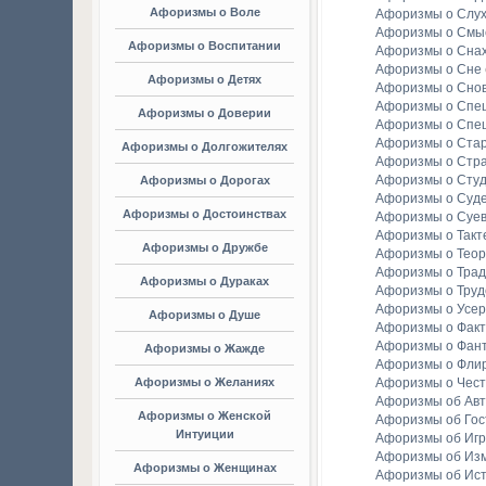
Афоризмы о Воле
Афоризмы о Слу
Афоризмы о Смы
Афоризмы о Воспитании
Афоризмы о Сна
Афоризмы о Сне
Афоризмы о Детях
Афоризмы о Сно
Афоризмы о Спе
Афоризмы о Доверии
Афоризмы о Спе
Афоризмы о Стар
Афоризмы о Долгожителях
Афоризмы о Стр
Афоризмы о Студ
Афоризмы о Дорогах
Афоризмы о Суд
Афоризмы о Достоинствах
Афоризмы о Суе
Афоризмы о Такт
Афоризмы о Дружбе
Афоризмы о Тео
Афоризмы о Тра
Афоризмы о Дураках
Афоризмы о Труд
Афоризмы о Усе
Афоризмы о Душе
Афоризмы о Факт
Афоризмы о Фан
Афоризмы о Жажде
Афоризмы о Фли
Афоризмы о Желаниях
Афоризмы о Чест
Афоризмы об Ав
Афоризмы о Женской
Афоризмы об Гос
Интуиции
Афоризмы об Игр
Афоризмы об Из
Афоризмы о Женщинах
Афоризмы об Ис