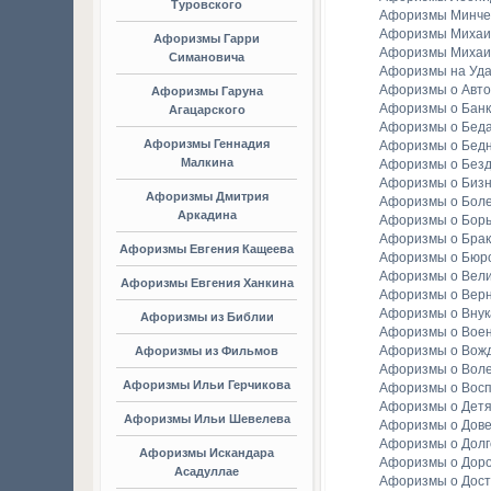
Туровского
Афоризмы Минче
Афоризмы Михаи
Афоризмы Гарри
Афоризмы Михаи
Симановича
Афоризмы на Уда
Афоризмы о Авто
Афоризмы Гаруна
Афоризмы о Банк
Агацарского
Афоризмы о Бед
Афоризмы Геннадия
Афоризмы о Бедн
Малкина
Афоризмы о Без
Афоризмы о Биз
Афоризмы Дмитрия
Афоризмы о Бол
Аркадина
Афоризмы о Бор
Афоризмы о Брак
Афоризмы Евгения Кащеева
Афоризмы о Бюр
Афоризмы о Вели
Афоризмы Евгения Ханкина
Афоризмы о Вер
Афоризмы о Внук
Афоризмы из Библии
Афоризмы о Вое
Афоризмы о Вож
Афоризмы из Фильмов
Афоризмы о Вол
Афоризмы Ильи Герчикова
Афоризмы о Вос
Афоризмы о Детя
Афоризмы Ильи Шевелева
Афоризмы о Дов
Афоризмы о Долг
Афоризмы Искандара
Афоризмы о Доро
Асадуллае
Афоризмы о Дост