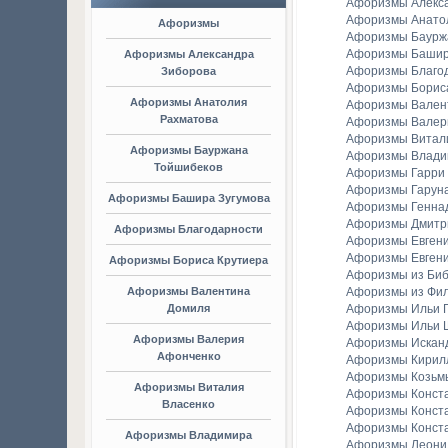
Афоризмы Алекс
Афоризмы Анато
Афоризмы
Афоризмы Баурж
Афоризмы Башир
Афоризмы Александра
Афоризмы Благо
Зиборова
Афоризмы Борис
Афоризмы Анатолия
Афоризмы Вален
Рахматова
Афоризмы Валер
Афоризмы Витал
Афоризмы Бауржана
Афоризмы Владим
Тойшибеков
Афоризмы Гарри
Афоризмы Гаруна
Афоризмы Башира Зугумова
Афоризмы Генна
Афоризмы Дмитр
Афоризмы Благодарности
Афоризмы Евген
Афоризмы Евгени
Афоризмы Бориса Крутиера
Афоризмы из Би
Афоризмы Валентина
Афоризмы из Фи
Домиля
Афоризмы Ильи Г
Афоризмы Ильи 
Афоризмы Валерия
Афоризмы Искан
Афонченко
Афоризмы Кирил
Афоризмы Козьм
Афоризмы Виталия
Афоризмы Конст
Власенко
Афоризмы Конст
Афоризмы Конст
Афоризмы Владимира
Афоризмы Леонид