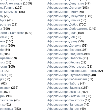
нко Александра
(1559)
Афоризмы про Депутатов
(47)
ла Генина
(192)
Афоризмы про Детство
(103)
ла Мамчича
(186)
Афоризмы про Диету
(56)
чу
(22)
Афоризмы про Дискуссию
(149)
бусе
(41)
Афоризмы про Дияния
(36)
ротстве
(13)
Афоризмы про Добро
(700)
ах
(599)
Афоризмы про Добродетель
(149)
ости и Богатстве
(699)
Афоризмы про Долг
(150)
делье
(57)
Афоризмы про Дом
(50)
несе
(146)
Афоризмы про Драку
(50)
езнях
(269)
Афоризмы про Дьявола
(51)
ьбе
(54)
Афоризмы про Евреев
(105)
е
(285)
Афоризмы про Жадность
(99)
ократии
(59)
Афоризмы про Жалость
(91)
ких
(55)
Афоризмы про Жертву
(52)
ности
(105)
Афоризмы про Жестокость
(53)
ах
(20)
Афоризмы про Жизнерадостность
(52)
нных
(96)
Афоризмы про Журналистику
(48)
дях
(50)
Афоризмы про Забегаловки
(59)
е
(62)
Афоризмы про Заботу
(47)
питании
(266)
Афоризмы про Зависть
(163)
х
(457)
Афоризмы про Законы
(202)
ерии
(98)
Афоризмы про Замечания
(50)
ожителях
(40)
Афоризмы про Занятость
(47)
гах
(51)
Афоризмы про Заповеди
(46)
оинствах
(253)
Афоризмы про Запрет
(49)