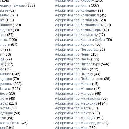
е
(145)
Афоризмы про Клевету
(140)
ецах и Глупцах
(277)
Афоризмы про Книги
(367)
естве
(62)
Афоризмы про Комедию
(29)
чинах
(691)
Афоризмы про Коммунизм
(45)
ыке
(190)
Афоризмы про Комплексы
(28)
заниях
(120)
Афоризмы про Комплименты
(30)
едстве
(33)
Афоризмы про Компьютеры
(41)
изне
(57)
Афоризмы про Косметику
(47)
стях
(100)
Афоризмы про Кошек и Собак
(50)
сности
(67)
Афоризмы про Курение
(50)
не
(33)
Афоризмы про Лекарства
(51)
е
(403)
Афоризмы про Лень
(113)
оре
(29)
Афоризмы про Лесть
(123)
ске
(137)
Афоризмы про Литературу
(546)
ьзе
(39)
Афоризмы про Ложь
(272)
ажение
(146)
Афоризмы про Лысину
(33)
дниках
(70)
Афоризмы про Любопытство
(26)
красном
(323)
Афоризмы про Магию
(15)
блемах
(329)
Афоризмы про Макияж
(12)
нозе
(30)
Афоризмы про Манеры
(49)
стоте
(49)
Афоризмы про Математику
(50)
сьбах
(114)
Афоризмы про Медицину
(494)
нстве
(53)
Афоризмы про Месть
(85)
нодушие
(53)
Афоризмы про Мечту
(219)
ламе
(64)
Афоризмы про Милицию
(51)
лке и Охоте
(46)
Афоризмы про Милосердие
(32)
дце
(194)
Афоризмы про Мир
(250)