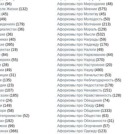
хах
(96)
Афоризмы про Мироздание
(48)
сле Жизни
(132)
Афоризмы про Мнение
(575)
х
(45)
Афоризмы про Молитву
(45)
(49)
Афоризмы про Молодость
(50)
видениях
(179)
Афоризмы про Молчание
(213)
циалистах
(36)
Афоризмы про Мораль
(129)
шке
(36)
Афоризмы про Мысли
(532)
иках
(40)
Афоризмы про Награды
(59)
ахе
(395)
Афоризмы про Надежду
(176)
ентах
(19)
Афоризмы про Налоги
(49)
е
(84)
Афоризмы про Наркоманию
(44)
вериях
(55)
Афоризмы про Народ
(370)
е
(28)
Афоризмы про Настроение
(20)
рии
(49)
Афоризмы про Науку
(490)
диции
(31)
Афоризмы про Начальство
(53)
е
(135)
Афоризмы про Неблагодарность
(55)
рдии
(23)
Афоризмы про Недостатки
(178)
ах
(107)
Афоризмы про Ненависть
(151)
тазии
(185)
Афоризмы про Нравственность
(128)
рте
(24)
Афоризмы про Обещания
(74)
и
(149)
Афоризмы про Обиду
(184)
торе
(58)
Афоризмы про Общение
(1333)
теприимстве
(52)
Афоризмы про Общество
(63)
ах
(192)
Афоризмы про Обязанности
(31)
мене
(99)
Афоризмы про Огорчения
(57)
тинах
(366)
Афоризмы про Одежду
(123)