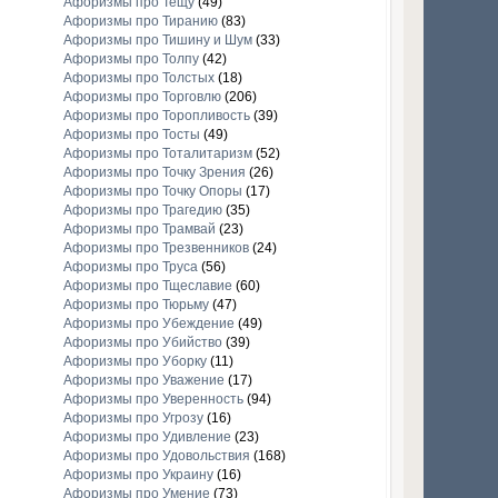
Афоризмы про Тещу
(49)
Афоризмы про Тиранию
(83)
Афоризмы про Тишину и Шум
(33)
Афоризмы про Толпу
(42)
Афоризмы про Толстых
(18)
Афоризмы про Торговлю
(206)
Афоризмы про Торопливость
(39)
Афоризмы про Тосты
(49)
Афоризмы про Тоталитаризм
(52)
Афоризмы про Точку Зрения
(26)
Афоризмы про Точку Опоры
(17)
Афоризмы про Трагедию
(35)
Афоризмы про Трамвай
(23)
Афоризмы про Трезвенников
(24)
Афоризмы про Труса
(56)
Афоризмы про Тщеславие
(60)
Афоризмы про Тюрьму
(47)
Афоризмы про Убеждение
(49)
Афоризмы про Убийство
(39)
Афоризмы про Уборку
(11)
Афоризмы про Уважение
(17)
Афоризмы про Уверенность
(94)
Афоризмы про Угрозу
(16)
Афоризмы про Удивление
(23)
Афоризмы про Удовольствия
(168)
Афоризмы про Украину
(16)
Афоризмы про Умение
(73)