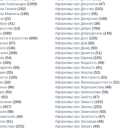
нко Александра
(1559)
Афоризмы про Депутатов
(47)
ла Генина
(192)
Афоризмы про Детство
(103)
ла Мамчича
(186)
Афоризмы про Диету
(56)
чу
(22)
Афоризмы про Дискуссию
(149)
бусе
(41)
Афоризмы про Дияния
(36)
ротстве
(13)
Афоризмы про Добро
(700)
ах
(599)
Афоризмы про Добродетель
(149)
ости и Богатстве
(699)
Афоризмы про Долг
(150)
делье
(57)
Афоризмы про Дом
(50)
несе
(146)
Афоризмы про Драку
(50)
езнях
(269)
Афоризмы про Дьявола
(51)
ьбе
(54)
Афоризмы про Евреев
(105)
е
(285)
Афоризмы про Жадность
(99)
ократии
(59)
Афоризмы про Жалость
(91)
ких
(55)
Афоризмы про Жертву
(52)
ности
(105)
Афоризмы про Жестокость
(53)
ах
(20)
Афоризмы про Жизнерадостность
(52)
нных
(96)
Афоризмы про Журналистику
(48)
дях
(50)
Афоризмы про Забегаловки
(59)
е
(62)
Афоризмы про Заботу
(47)
питании
(266)
Афоризмы про Зависть
(163)
х
(457)
Афоризмы про Законы
(202)
ерии
(98)
Афоризмы про Замечания
(50)
ожителях
(40)
Афоризмы про Занятость
(47)
гах
(51)
Афоризмы про Заповеди
(46)
оинствах
(253)
Афоризмы про Запрет
(49)