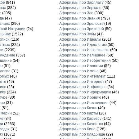
жбе
(841)
Афоризмы про Зарплату
(45)
ках
(384)
Афоризмы про Зеркало
(36)
е
(305)
Афоризмы про Зло
(300)
де
(47)
Афоризмы про Знания
(793)
аниях
(290)
Афоризмы про Зрелость
(19)
кой Интуиции
(24)
Афоризмы про Зрителей
(50)
щинах
(1522)
Афоризмы про Зубы
(41)
описи
(116)
Афоризмы про Идеалы
(201)
отных
(225)
Афоризмы про Идеологию
(50)
ни
(2239)
Афоризмы про Известность
(50)
луждение
(357)
Афоризмы про Излишнее
(50)
ещание
(54)
Афоризмы про Изобретения
(50)
ле
(51)
Афоризмы про Иллюзии
(52)
ловие
(31)
Афоризмы про Имена
(48)
комых
(46)
Афоризмы про Интеллект
(111)
оте
(49)
Афоризмы про Интернет
(47)
исе
(23)
Афоризмы про Инфляцию
(34)
ике
(224)
Афоризмы про Информацию
(46)
туре
(80)
Афоризмы про Иронию
(46)
ере
(31)
Афоризмы про Исключения
(44)
е
(51)
Афоризмы про Казнь
(49)
емерии
(51)
Афоризмы про Карты
(26)
ке
(84)
Афоризмы про Карьеру
(141)
ви
(2263)
Афоризмы про Качество
(44)
оедах
(31)
Афоризмы про Кино
(128)
ях
(1071)
Афоризмы про Кладбище
(29)