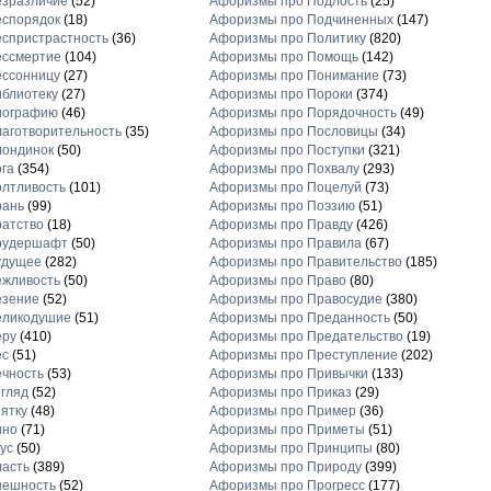
езразличие
(52)
Афоризмы про Подлость
(25)
еспорядок
(18)
Афоризмы про Подчиненных
(147)
спристрастность
(36)
Афоризмы про Политику
(820)
ессмертие
(104)
Афоризмы про Помощь
(142)
ессонницу
(27)
Афоризмы про Понимание
(73)
блиотеку
(27)
Афоризмы про Пороки
(374)
иографию
(46)
Афоризмы про Порядочность
(49)
аготворительность
(35)
Афоризмы про Пословицы
(34)
лондинок
(50)
Афоризмы про Поступки
(321)
га
(354)
Афоризмы про Похвалу
(293)
лтливость
(101)
Афоризмы про Поцелуй
(73)
рань
(99)
Афоризмы про Поэзию
(51)
атство
(18)
Афоризмы про Правду
(426)
рудершафт
(50)
Афоризмы про Правила
(67)
удущее
(282)
Афоризмы про Правительство
(185)
ежливость
(50)
Афоризмы про Право
(80)
езение
(52)
Афоризмы про Правосудие
(380)
еликодушие
(51)
Афоризмы про Преданность
(50)
еру
(410)
Афоризмы про Предательство
(19)
ес
(51)
Афоризмы про Преступление
(202)
чность
(53)
Афоризмы про Привычки
(133)
гляд
(52)
Афоризмы про Приказ
(29)
ятку
(48)
Афоризмы про Пример
(36)
ино
(71)
Афоризмы про Приметы
(51)
ус
(50)
Афоризмы про Принципы
(80)
асть
(389)
Афоризмы про Природу
(399)
нешность
(52)
Афоризмы про Прогресс
(177)