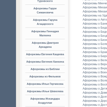
Туровского
Афоризмы Минче
Афоризмы Михаи
Афоризмы Гарри
Афоризмы Михаи
Симановича
Афоризмы на Уда
Афоризмы о Авто
Афоризмы Гаруна
Афоризмы о Банк
Агацарского
Афоризмы о Бед
Афоризмы Геннадия
Афоризмы о Бедн
Малкина
Афоризмы о Без
Афоризмы о Биз
Афоризмы Дмитрия
Афоризмы о Бол
Аркадина
Афоризмы о Бор
Афоризмы о Брак
Афоризмы Евгения Кащеева
Афоризмы о Бюр
Афоризмы о Вели
Афоризмы Евгения Ханкина
Афоризмы о Вер
Афоризмы о Внук
Афоризмы из Библии
Афоризмы о Вое
Афоризмы о Вож
Афоризмы из Фильмов
Афоризмы о Вол
Афоризмы Ильи Герчикова
Афоризмы о Вос
Афоризмы о Детя
Афоризмы Ильи Шевелева
Афоризмы о Дов
Афоризмы о Долг
Афоризмы Искандара
Афоризмы о Доро
Асадуллае
Афоризмы о Дост