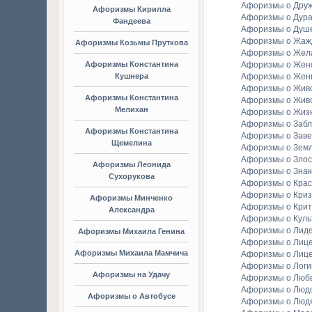
Афоризмы о Дру
Афоризмы Кирилла
Афоризмы о Дура
Фандеева
Афоризмы о Душ
Афоризмы о Жаж
Афоризмы Козьмы Пруткова
Афоризмы о Жел
Афоризмы Константина
Афоризмы о Женс
Кушнера
Афоризмы о Жен
Афоризмы о Жив
Афоризмы Константина
Афоризмы о Жив
Мелихан
Афоризмы о Жиз
Афоризмы о Заб
Афоризмы Константина
Афоризмы о Зав
Щемелина
Афоризмы о Зем
Афоризмы о Злос
Афоризмы Леонида
Афоризмы о Зна
Сухорукова
Афоризмы о Крас
Афоризмы о Криз
Афоризмы Минченко
Афоризмы о Крит
Александра
Афоризмы о Куль
Афоризмы о Лид
Афоризмы Михаила Генина
Афоризмы о Лиц
Афоризмы Михаила Мамчича
Афоризмы о Лиц
Афоризмы о Логи
Афоризмы на Удачу
Афоризмы о Люб
Афоризмы о Люд
Афоризмы о Автобусе
Афоризмы о Люд