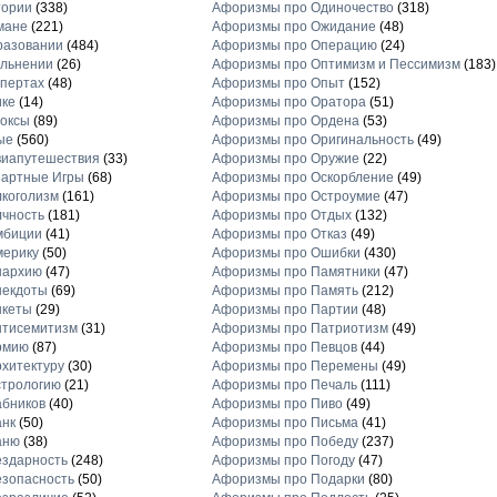
тории
(338)
Афоризмы про Одиночество
(318)
мане
(221)
Афоризмы про Ожидание
(48)
разовании
(484)
Афоризмы про Операцию
(24)
льнении
(26)
Афоризмы про Оптимизм и Пессимизм
(183)
пертах
(48)
Афоризмы про Опыт
(152)
ике
(14)
Афоризмы про Оратора
(51)
оксы
(89)
Афоризмы про Ордена
(53)
ые
(560)
Афоризмы про Оригинальность
(49)
виапутешествия
(33)
Афоризмы про Оружие
(22)
зартные Игры
(68)
Афоризмы про Оскорбление
(49)
коголизм
(161)
Афоризмы про Остроумие
(47)
чность
(181)
Афоризмы про Отдых
(132)
мбиции
(41)
Афоризмы про Отказ
(49)
мерику
(50)
Афоризмы про Ошибки
(430)
нархию
(47)
Афоризмы про Памятники
(47)
некдоты
(69)
Афоризмы про Память
(212)
нкеты
(29)
Афоризмы про Партии
(48)
нтисемитизм
(31)
Афоризмы про Патриотизм
(49)
рмию
(87)
Афоризмы про Певцов
(44)
хитектуру
(30)
Афоризмы про Перемены
(49)
стрологию
(21)
Афоризмы про Печаль
(111)
бников
(40)
Афоризмы про Пиво
(49)
анк
(50)
Афоризмы про Письма
(41)
аню
(38)
Афоризмы про Победу
(237)
здарность
(248)
Афоризмы про Погоду
(47)
зопасность
(50)
Афоризмы про Подарки
(80)