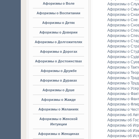
Афоризмы о Воле
Афоризмы о Слу
Афоризмы о Смы
Афоризмы о Воспитании
Афоризмы о Сна
Афоризмы о Сне
Афоризмы о Детях
Афоризмы о Сно
Афоризмы о Спе
Афоризмы о Доверии
Афоризмы о Спе
Афоризмы о Стар
Афоризмы о Долгожителях
Афоризмы о Стр
Афоризмы о Студ
Афоризмы о Дорогах
Афоризмы о Суд
Афоризмы о Достоинствах
Афоризмы о Суе
Афоризмы о Такт
Афоризмы о Дружбе
Афоризмы о Тео
Афоризмы о Тра
Афоризмы о Дураках
Афоризмы о Труд
Афоризмы о Усе
Афоризмы о Душе
Афоризмы о Факт
Афоризмы о Фан
Афоризмы о Жажде
Афоризмы о Фли
Афоризмы о Желаниях
Афоризмы о Чест
Афоризмы об Ав
Афоризмы о Женской
Афоризмы об Гос
Интуиции
Афоризмы об Игр
Афоризмы об Из
Афоризмы о Женщинах
Афоризмы об Ис