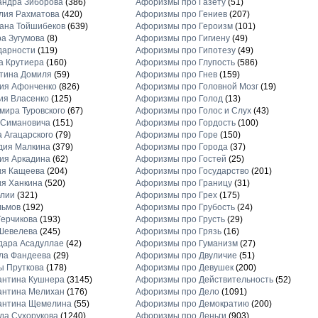
андра Зиборова
(386)
Афоризмы про Газету
(51)
лия Рахматова
(420)
Афоризмы про Гениев
(207)
ана Тойшибеков
(639)
Афоризмы про Героизм
(101)
а Зугумова
(8)
Афоризмы про Гигиену
(49)
дарности
(119)
Афоризмы про Гипотезу
(49)
а Крутиера
(160)
Афоризмы про Глупость
(586)
тина Домиля
(59)
Афоризмы про Гнев
(159)
ия Афонченко
(826)
Афоризмы про Головной Мозг
(19)
ия Власенко
(125)
Афоризмы про Голод
(13)
ира Туровского
(67)
Афоризмы про Голос и Слух
(43)
 Симановича
(151)
Афоризмы про Гордость
(100)
 Агацарского
(79)
Афоризмы про Горе
(150)
дия Малкина
(379)
Афоризмы про Города
(37)
ия Аркадина
(62)
Афоризмы про Гостей
(25)
ия Кащеева
(204)
Афоризмы про Государство
(201)
я Ханкина
(520)
Афоризмы про Границу
(31)
блии
(321)
Афоризмы про Грех
(175)
льмов
(192)
Афоризмы про Грубость
(24)
ерчикова
(193)
Афоризмы про Грусть
(29)
Шевелева
(245)
Афоризмы про Грязь
(16)
дара Асадуллае
(42)
Афоризмы про Гуманизм
(27)
ла Фандеева
(29)
Афоризмы про Двуличие
(51)
ы Пруткова
(178)
Афоризмы про Девушек
(200)
антина Кушнера
(3145)
Афоризмы про Действительность
(52)
антина Мелихан
(176)
Афоризмы про Дело
(1091)
антина Щемелина
(55)
Афоризмы про Демократию
(200)
а Сухорукова
(1240)
Афоризмы про Деньги
(903)