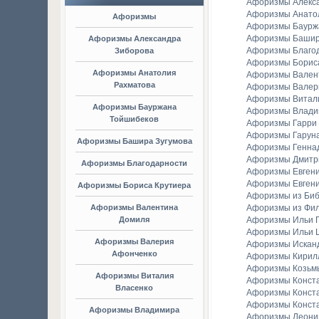
Афоризмы Алекс
Афоризмы Анато
Афоризмы
Афоризмы Баурж
Афоризмы Башир
Афоризмы Александра
Афоризмы Благо
Зиборова
Афоризмы Борис
Афоризмы Анатолия
Афоризмы Вален
Рахматова
Афоризмы Валер
Афоризмы Витал
Афоризмы Бауржана
Афоризмы Владим
Тойшибеков
Афоризмы Гарри
Афоризмы Гаруна
Афоризмы Башира Зугумова
Афоризмы Генна
Афоризмы Дмитр
Афоризмы Благодарности
Афоризмы Евген
Афоризмы Евгени
Афоризмы Бориса Крутиера
Афоризмы из Би
Афоризмы Валентина
Афоризмы из Фи
Домиля
Афоризмы Ильи Г
Афоризмы Ильи 
Афоризмы Валерия
Афоризмы Искан
Афонченко
Афоризмы Кирил
Афоризмы Козьм
Афоризмы Виталия
Афоризмы Конст
Власенко
Афоризмы Конст
Афоризмы Конст
Афоризмы Владимира
Афоризмы Леонид