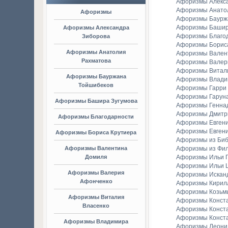
Афоризмы Алекс
Афоризмы Анато
Афоризмы
Афоризмы Баурж
Афоризмы Башир
Афоризмы Александра
Афоризмы Благо
Зиборова
Афоризмы Борис
Афоризмы Анатолия
Афоризмы Вален
Рахматова
Афоризмы Валер
Афоризмы Витал
Афоризмы Бауржана
Афоризмы Владим
Тойшибеков
Афоризмы Гарри
Афоризмы Гаруна
Афоризмы Башира Зугумова
Афоризмы Генна
Афоризмы Дмитр
Афоризмы Благодарности
Афоризмы Евген
Афоризмы Евгени
Афоризмы Бориса Крутиера
Афоризмы из Би
Афоризмы Валентина
Афоризмы из Фи
Домиля
Афоризмы Ильи Г
Афоризмы Ильи 
Афоризмы Валерия
Афоризмы Искан
Афонченко
Афоризмы Кирил
Афоризмы Козьм
Афоризмы Виталия
Афоризмы Конст
Власенко
Афоризмы Конст
Афоризмы Конст
Афоризмы Владимира
Афоризмы Леонид