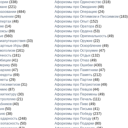
тории
(338)
Афоризмы про Одиночество
(318)
мане
(221)
Афоризмы про Ожидание
(48)
разовании
(484)
Афоризмы про Операцию
(24)
льнении
(26)
Афоризмы про Оптимизм и Пессимизм
(183)
пертах
(48)
Афоризмы про Опыт
(152)
ике
(14)
Афоризмы про Оратора
(51)
оксы
(89)
Афоризмы про Ордена
(53)
ые
(560)
Афоризмы про Оригинальность
(49)
виапутешествия
(33)
Афоризмы про Оружие
(22)
зартные Игры
(68)
Афоризмы про Оскорбление
(49)
коголизм
(161)
Афоризмы про Остроумие
(47)
чность
(181)
Афоризмы про Отдых
(132)
мбиции
(41)
Афоризмы про Отказ
(49)
мерику
(50)
Афоризмы про Ошибки
(430)
нархию
(47)
Афоризмы про Памятники
(47)
некдоты
(69)
Афоризмы про Память
(212)
нкеты
(29)
Афоризмы про Партии
(48)
нтисемитизм
(31)
Афоризмы про Патриотизм
(49)
рмию
(87)
Афоризмы про Певцов
(44)
хитектуру
(30)
Афоризмы про Перемены
(49)
стрологию
(21)
Афоризмы про Печаль
(111)
бников
(40)
Афоризмы про Пиво
(49)
анк
(50)
Афоризмы про Письма
(41)
аню
(38)
Афоризмы про Победу
(237)
здарность
(248)
Афоризмы про Погоду
(47)
зопасность
(50)
Афоризмы про Подарки
(80)