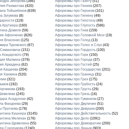
андра Зиборова
(386)
Афоризмы про Газету
(51)
лия Рахматова
(420)
Афоризмы про Гениев
(207)
ана Тойшибеков
(639)
Афоризмы про Героизм
(101)
а Зугумова
(8)
Афоризмы про Гигиену
(49)
дарности
(119)
Афоризмы про Гипотезу
(49)
а Крутиера
(160)
Афоризмы про Глупость
(586)
тина Домиля
(59)
Афоризмы про Гнев
(159)
ия Афонченко
(826)
Афоризмы про Головной Мозг
(19)
ия Власенко
(125)
Афоризмы про Голод
(13)
ира Туровского
(67)
Афоризмы про Голос и Слух
(43)
 Симановича
(151)
Афоризмы про Гордость
(100)
 Агацарского
(79)
Афоризмы про Горе
(150)
дия Малкина
(379)
Афоризмы про Города
(37)
ия Аркадина
(62)
Афоризмы про Гостей
(25)
ия Кащеева
(204)
Афоризмы про Государство
(201)
я Ханкина
(520)
Афоризмы про Границу
(31)
блии
(321)
Афоризмы про Грех
(175)
льмов
(192)
Афоризмы про Грубость
(24)
ерчикова
(193)
Афоризмы про Грусть
(29)
Шевелева
(245)
Афоризмы про Грязь
(16)
дара Асадуллае
(42)
Афоризмы про Гуманизм
(27)
ла Фандеева
(29)
Афоризмы про Двуличие
(51)
ы Пруткова
(178)
Афоризмы про Девушек
(200)
антина Кушнера
(3145)
Афоризмы про Действительность
(52)
антина Мелихан
(176)
Афоризмы про Дело
(1091)
антина Щемелина
(55)
Афоризмы про Демократию
(200)
а Сухорукова
(1240)
Афоризмы про Деньги
(903)