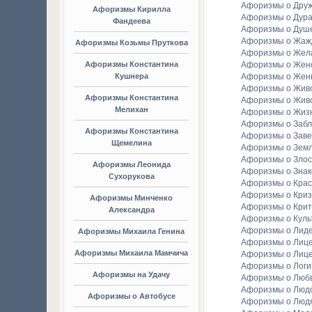
Афоризмы о Дру
Афоризмы Кирилла
Афоризмы о Дура
Фандеева
Афоризмы о Душ
Афоризмы о Жаж
Афоризмы Козьмы Пруткова
Афоризмы о Жел
Афоризмы Константина
Афоризмы о Женс
Кушнера
Афоризмы о Жен
Афоризмы о Жив
Афоризмы Константина
Афоризмы о Жив
Мелихан
Афоризмы о Жиз
Афоризмы о Заб
Афоризмы Константина
Афоризмы о Зав
Щемелина
Афоризмы о Зем
Афоризмы о Злос
Афоризмы Леонида
Афоризмы о Зна
Сухорукова
Афоризмы о Крас
Афоризмы о Криз
Афоризмы Минченко
Афоризмы о Крит
Александра
Афоризмы о Куль
Афоризмы о Лид
Афоризмы Михаила Генина
Афоризмы о Лиц
Афоризмы Михаила Мамчича
Афоризмы о Лиц
Афоризмы о Логи
Афоризмы на Удачу
Афоризмы о Люб
Афоризмы о Люд
Афоризмы о Автобусе
Афоризмы о Люд