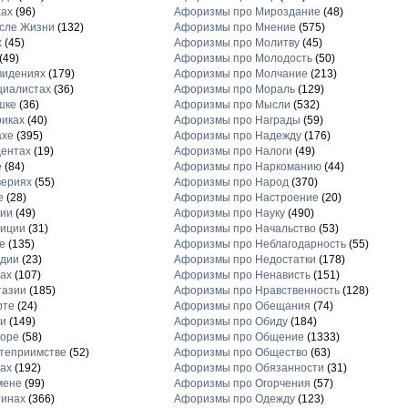
хах
(96)
Афоризмы про Мироздание
(48)
сле Жизни
(132)
Афоризмы про Мнение
(575)
х
(45)
Афоризмы про Молитву
(45)
(49)
Афоризмы про Молодость
(50)
видениях
(179)
Афоризмы про Молчание
(213)
циалистах
(36)
Афоризмы про Мораль
(129)
шке
(36)
Афоризмы про Мысли
(532)
иках
(40)
Афоризмы про Награды
(59)
ахе
(395)
Афоризмы про Надежду
(176)
ентах
(19)
Афоризмы про Налоги
(49)
е
(84)
Афоризмы про Наркоманию
(44)
вериях
(55)
Афоризмы про Народ
(370)
е
(28)
Афоризмы про Настроение
(20)
рии
(49)
Афоризмы про Науку
(490)
диции
(31)
Афоризмы про Начальство
(53)
е
(135)
Афоризмы про Неблагодарность
(55)
рдии
(23)
Афоризмы про Недостатки
(178)
ах
(107)
Афоризмы про Ненависть
(151)
тазии
(185)
Афоризмы про Нравственность
(128)
рте
(24)
Афоризмы про Обещания
(74)
и
(149)
Афоризмы про Обиду
(184)
торе
(58)
Афоризмы про Общение
(1333)
теприимстве
(52)
Афоризмы про Общество
(63)
ах
(192)
Афоризмы про Обязанности
(31)
мене
(99)
Афоризмы про Огорчения
(57)
тинах
(366)
Афоризмы про Одежду
(123)