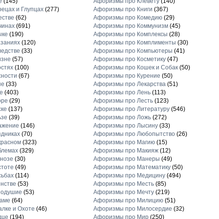
е
(145)
Афоризмы про Клевету
(140)
ецах и Глупцах
(277)
Афоризмы про Книги
(367)
естве
(62)
Афоризмы про Комедию
(29)
чинах
(691)
Афоризмы про Коммунизм
(45)
ыке
(190)
Афоризмы про Комплексы
(28)
заниях
(120)
Афоризмы про Комплименты
(30)
едстве
(33)
Афоризмы про Компьютеры
(41)
изне
(57)
Афоризмы про Косметику
(47)
стях
(100)
Афоризмы про Кошек и Собак
(50)
сности
(67)
Афоризмы про Курение
(50)
не
(33)
Афоризмы про Лекарства
(51)
е
(403)
Афоризмы про Лень
(113)
оре
(29)
Афоризмы про Лесть
(123)
ске
(137)
Афоризмы про Литературу
(546)
ьзе
(39)
Афоризмы про Ложь
(272)
ажение
(146)
Афоризмы про Лысину
(33)
дниках
(70)
Афоризмы про Любопытство
(26)
красном
(323)
Афоризмы про Магию
(15)
блемах
(329)
Афоризмы про Макияж
(12)
нозе
(30)
Афоризмы про Манеры
(49)
стоте
(49)
Афоризмы про Математику
(50)
сьбах
(114)
Афоризмы про Медицину
(494)
нстве
(53)
Афоризмы про Месть
(85)
нодушие
(53)
Афоризмы про Мечту
(219)
ламе
(64)
Афоризмы про Милицию
(51)
лке и Охоте
(46)
Афоризмы про Милосердие
(32)
дце
(194)
Афоризмы про Мир
(250)