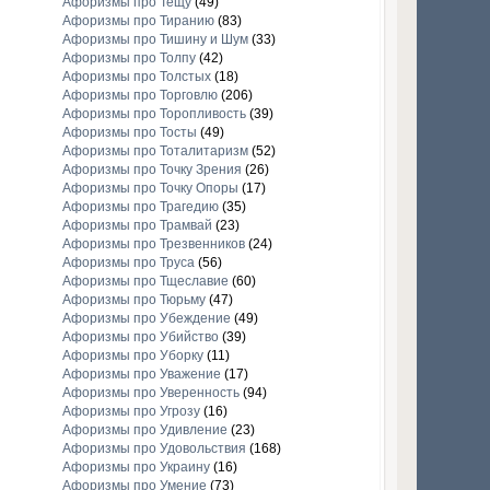
Афоризмы про Тещу
(49)
Афоризмы про Тиранию
(83)
Афоризмы про Тишину и Шум
(33)
Афоризмы про Толпу
(42)
Афоризмы про Толстых
(18)
Афоризмы про Торговлю
(206)
Афоризмы про Торопливость
(39)
Афоризмы про Тосты
(49)
Афоризмы про Тоталитаризм
(52)
Афоризмы про Точку Зрения
(26)
Афоризмы про Точку Опоры
(17)
Афоризмы про Трагедию
(35)
Афоризмы про Трамвай
(23)
Афоризмы про Трезвенников
(24)
Афоризмы про Труса
(56)
Афоризмы про Тщеславие
(60)
Афоризмы про Тюрьму
(47)
Афоризмы про Убеждение
(49)
Афоризмы про Убийство
(39)
Афоризмы про Уборку
(11)
Афоризмы про Уважение
(17)
Афоризмы про Уверенность
(94)
Афоризмы про Угрозу
(16)
Афоризмы про Удивление
(23)
Афоризмы про Удовольствия
(168)
Афоризмы про Украину
(16)
Афоризмы про Умение
(73)