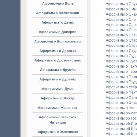
Афоризмы о Воле
Афоризмы о Слу
Афоризмы о Смы
Афоризмы о Воспитании
Афоризмы о Сна
Афоризмы о Сне
Афоризмы о Детях
Афоризмы о Сно
Афоризмы о Спе
Афоризмы о Доверии
Афоризмы о Спе
Афоризмы о Стар
Афоризмы о Долгожителях
Афоризмы о Стр
Афоризмы о Студ
Афоризмы о Дорогах
Афоризмы о Суд
Афоризмы о Достоинствах
Афоризмы о Суе
Афоризмы о Такт
Афоризмы о Дружбе
Афоризмы о Тео
Афоризмы о Тра
Афоризмы о Дураках
Афоризмы о Труд
Афоризмы о Усе
Афоризмы о Душе
Афоризмы о Факт
Афоризмы о Фан
Афоризмы о Жажде
Афоризмы о Фли
Афоризмы о Желаниях
Афоризмы о Чест
Афоризмы об Ав
Афоризмы о Женской
Афоризмы об Гос
Интуиции
Афоризмы об Игр
Афоризмы об Из
Афоризмы о Женщинах
Афоризмы об Ис