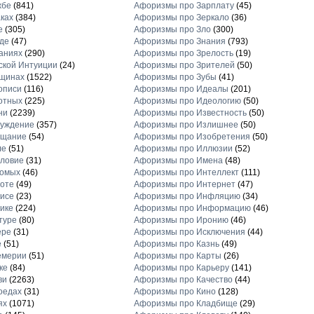
жбе
(841)
Афоризмы про Зарплату
(45)
ках
(384)
Афоризмы про Зеркало
(36)
е
(305)
Афоризмы про Зло
(300)
де
(47)
Афоризмы про Знания
(793)
аниях
(290)
Афоризмы про Зрелость
(19)
кой Интуиции
(24)
Афоризмы про Зрителей
(50)
щинах
(1522)
Афоризмы про Зубы
(41)
описи
(116)
Афоризмы про Идеалы
(201)
отных
(225)
Афоризмы про Идеологию
(50)
ни
(2239)
Афоризмы про Известность
(50)
луждение
(357)
Афоризмы про Излишнее
(50)
ещание
(54)
Афоризмы про Изобретения
(50)
ле
(51)
Афоризмы про Иллюзии
(52)
ловие
(31)
Афоризмы про Имена
(48)
комых
(46)
Афоризмы про Интеллект
(111)
оте
(49)
Афоризмы про Интернет
(47)
исе
(23)
Афоризмы про Инфляцию
(34)
ике
(224)
Афоризмы про Информацию
(46)
туре
(80)
Афоризмы про Иронию
(46)
ере
(31)
Афоризмы про Исключения
(44)
е
(51)
Афоризмы про Казнь
(49)
емерии
(51)
Афоризмы про Карты
(26)
ке
(84)
Афоризмы про Карьеру
(141)
ви
(2263)
Афоризмы про Качество
(44)
оедах
(31)
Афоризмы про Кино
(128)
ях
(1071)
Афоризмы про Кладбище
(29)