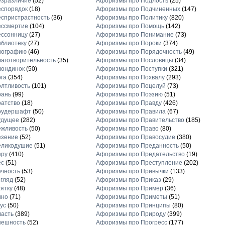
езразличие
(52)
Афоризмы про Подлость
(25)
еспорядок
(18)
Афоризмы про Подчиненных
(147)
спристрастность
(36)
Афоризмы про Политику
(820)
ессмертие
(104)
Афоризмы про Помощь
(142)
ессонницу
(27)
Афоризмы про Понимание
(73)
блиотеку
(27)
Афоризмы про Пороки
(374)
иографию
(46)
Афоризмы про Порядочность
(49)
аготворительность
(35)
Афоризмы про Пословицы
(34)
лондинок
(50)
Афоризмы про Поступки
(321)
га
(354)
Афоризмы про Похвалу
(293)
лтливость
(101)
Афоризмы про Поцелуй
(73)
рань
(99)
Афоризмы про Поэзию
(51)
атство
(18)
Афоризмы про Правду
(426)
рудершафт
(50)
Афоризмы про Правила
(67)
удущее
(282)
Афоризмы про Правительство
(185)
ежливость
(50)
Афоризмы про Право
(80)
езение
(52)
Афоризмы про Правосудие
(380)
еликодушие
(51)
Афоризмы про Преданность
(50)
еру
(410)
Афоризмы про Предательство
(19)
ес
(51)
Афоризмы про Преступление
(202)
чность
(53)
Афоризмы про Привычки
(133)
гляд
(52)
Афоризмы про Приказ
(29)
ятку
(48)
Афоризмы про Пример
(36)
ино
(71)
Афоризмы про Приметы
(51)
ус
(50)
Афоризмы про Принципы
(80)
асть
(389)
Афоризмы про Природу
(399)
нешность
(52)
Афоризмы про Прогресс
(177)