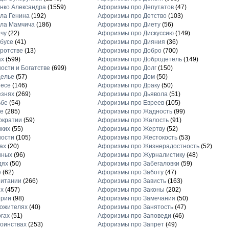
нко Александра
(1559)
Афоризмы про Депутатов
(47)
ла Генина
(192)
Афоризмы про Детство
(103)
ла Мамчича
(186)
Афоризмы про Диету
(56)
чу
(22)
Афоризмы про Дискуссию
(149)
бусе
(41)
Афоризмы про Дияния
(36)
ротстве
(13)
Афоризмы про Добро
(700)
ах
(599)
Афоризмы про Добродетель
(149)
ости и Богатстве
(699)
Афоризмы про Долг
(150)
делье
(57)
Афоризмы про Дом
(50)
несе
(146)
Афоризмы про Драку
(50)
езнях
(269)
Афоризмы про Дьявола
(51)
ьбе
(54)
Афоризмы про Евреев
(105)
е
(285)
Афоризмы про Жадность
(99)
ократии
(59)
Афоризмы про Жалость
(91)
ких
(55)
Афоризмы про Жертву
(52)
ности
(105)
Афоризмы про Жестокость
(53)
ах
(20)
Афоризмы про Жизнерадостность
(52)
нных
(96)
Афоризмы про Журналистику
(48)
дях
(50)
Афоризмы про Забегаловки
(59)
е
(62)
Афоризмы про Заботу
(47)
питании
(266)
Афоризмы про Зависть
(163)
х
(457)
Афоризмы про Законы
(202)
ерии
(98)
Афоризмы про Замечания
(50)
ожителях
(40)
Афоризмы про Занятость
(47)
гах
(51)
Афоризмы про Заповеди
(46)
оинствах
(253)
Афоризмы про Запрет
(49)