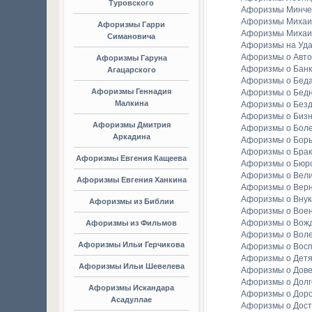
Туровского
Афоризмы Минче
Афоризмы Михаи
Афоризмы Гарри
Афоризмы Михаи
Симановича
Афоризмы на Уда
Афоризмы о Авто
Афоризмы Гаруна
Афоризмы о Банк
Агацарского
Афоризмы о Бед
Афоризмы Геннадия
Афоризмы о Бедн
Малкина
Афоризмы о Без
Афоризмы о Биз
Афоризмы Дмитрия
Афоризмы о Бол
Аркадина
Афоризмы о Бор
Афоризмы о Брак
Афоризмы Евгения Кащеева
Афоризмы о Бюр
Афоризмы о Вели
Афоризмы Евгения Ханкина
Афоризмы о Вер
Афоризмы о Внук
Афоризмы из Библии
Афоризмы о Вое
Афоризмы о Вож
Афоризмы из Фильмов
Афоризмы о Вол
Афоризмы Ильи Герчикова
Афоризмы о Вос
Афоризмы о Детя
Афоризмы Ильи Шевелева
Афоризмы о Дов
Афоризмы о Долг
Афоризмы Искандара
Афоризмы о Доро
Асадуллае
Афоризмы о Дост