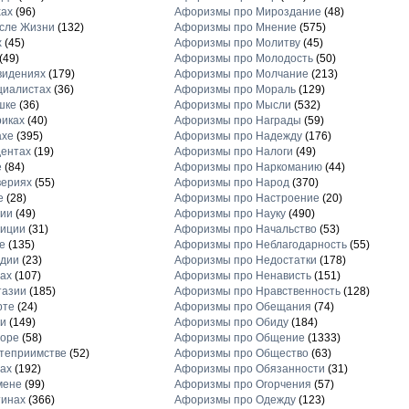
хах
(96)
Афоризмы про Мироздание
(48)
сле Жизни
(132)
Афоризмы про Мнение
(575)
х
(45)
Афоризмы про Молитву
(45)
(49)
Афоризмы про Молодость
(50)
видениях
(179)
Афоризмы про Молчание
(213)
циалистах
(36)
Афоризмы про Мораль
(129)
шке
(36)
Афоризмы про Мысли
(532)
иках
(40)
Афоризмы про Награды
(59)
ахе
(395)
Афоризмы про Надежду
(176)
ентах
(19)
Афоризмы про Налоги
(49)
е
(84)
Афоризмы про Наркоманию
(44)
вериях
(55)
Афоризмы про Народ
(370)
е
(28)
Афоризмы про Настроение
(20)
рии
(49)
Афоризмы про Науку
(490)
диции
(31)
Афоризмы про Начальство
(53)
е
(135)
Афоризмы про Неблагодарность
(55)
рдии
(23)
Афоризмы про Недостатки
(178)
ах
(107)
Афоризмы про Ненависть
(151)
тазии
(185)
Афоризмы про Нравственность
(128)
рте
(24)
Афоризмы про Обещания
(74)
и
(149)
Афоризмы про Обиду
(184)
торе
(58)
Афоризмы про Общение
(1333)
теприимстве
(52)
Афоризмы про Общество
(63)
ах
(192)
Афоризмы про Обязанности
(31)
мене
(99)
Афоризмы про Огорчения
(57)
тинах
(366)
Афоризмы про Одежду
(123)