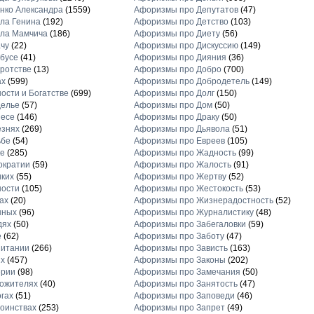
нко Александра
(1559)
Афоризмы про Депутатов
(47)
ла Генина
(192)
Афоризмы про Детство
(103)
ла Мамчича
(186)
Афоризмы про Диету
(56)
чу
(22)
Афоризмы про Дискуссию
(149)
бусе
(41)
Афоризмы про Дияния
(36)
ротстве
(13)
Афоризмы про Добро
(700)
ах
(599)
Афоризмы про Добродетель
(149)
ости и Богатстве
(699)
Афоризмы про Долг
(150)
делье
(57)
Афоризмы про Дом
(50)
несе
(146)
Афоризмы про Драку
(50)
езнях
(269)
Афоризмы про Дьявола
(51)
ьбе
(54)
Афоризмы про Евреев
(105)
е
(285)
Афоризмы про Жадность
(99)
ократии
(59)
Афоризмы про Жалость
(91)
ких
(55)
Афоризмы про Жертву
(52)
ности
(105)
Афоризмы про Жестокость
(53)
ах
(20)
Афоризмы про Жизнерадостность
(52)
нных
(96)
Афоризмы про Журналистику
(48)
дях
(50)
Афоризмы про Забегаловки
(59)
е
(62)
Афоризмы про Заботу
(47)
питании
(266)
Афоризмы про Зависть
(163)
х
(457)
Афоризмы про Законы
(202)
ерии
(98)
Афоризмы про Замечания
(50)
ожителях
(40)
Афоризмы про Занятость
(47)
гах
(51)
Афоризмы про Заповеди
(46)
оинствах
(253)
Афоризмы про Запрет
(49)