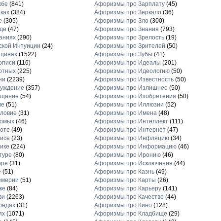
жбе
(841)
Афоризмы про Зарплату
(45)
ках
(384)
Афоризмы про Зеркало
(36)
е
(305)
Афоризмы про Зло
(300)
де
(47)
Афоризмы про Знания
(793)
аниях
(290)
Афоризмы про Зрелость
(19)
кой Интуиции
(24)
Афоризмы про Зрителей
(50)
щинах
(1522)
Афоризмы про Зубы
(41)
описи
(116)
Афоризмы про Идеалы
(201)
отных
(225)
Афоризмы про Идеологию
(50)
ни
(2239)
Афоризмы про Известность
(50)
луждение
(357)
Афоризмы про Излишнее
(50)
ещание
(54)
Афоризмы про Изобретения
(50)
ле
(51)
Афоризмы про Иллюзии
(52)
ловие
(31)
Афоризмы про Имена
(48)
комых
(46)
Афоризмы про Интеллект
(111)
оте
(49)
Афоризмы про Интернет
(47)
исе
(23)
Афоризмы про Инфляцию
(34)
ике
(224)
Афоризмы про Информацию
(46)
туре
(80)
Афоризмы про Иронию
(46)
ере
(31)
Афоризмы про Исключения
(44)
е
(51)
Афоризмы про Казнь
(49)
емерии
(51)
Афоризмы про Карты
(26)
ке
(84)
Афоризмы про Карьеру
(141)
ви
(2263)
Афоризмы про Качество
(44)
оедах
(31)
Афоризмы про Кино
(128)
ях
(1071)
Афоризмы про Кладбище
(29)