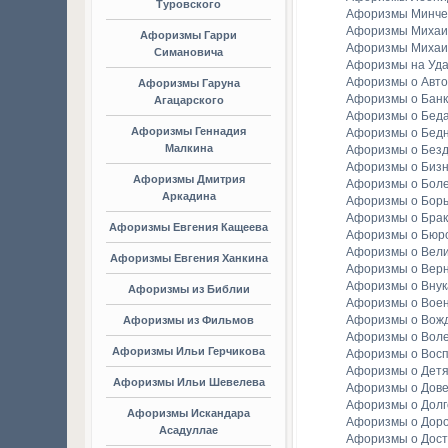
Туровского
Афоризмы Минче
Афоризмы Михаи
Афоризмы Гарри
Афоризмы Михаи
Симановича
Афоризмы на Уда
Афоризмы о Авто
Афоризмы Гаруна
Афоризмы о Банк
Агацарского
Афоризмы о Бед
Афоризмы Геннадия
Афоризмы о Бедн
Малкина
Афоризмы о Без
Афоризмы о Биз
Афоризмы Дмитрия
Афоризмы о Бол
Аркадина
Афоризмы о Бор
Афоризмы о Брак
Афоризмы Евгения Кащеева
Афоризмы о Бюр
Афоризмы о Вели
Афоризмы Евгения Ханкина
Афоризмы о Вер
Афоризмы о Внук
Афоризмы из Библии
Афоризмы о Вое
Афоризмы о Вож
Афоризмы из Фильмов
Афоризмы о Вол
Афоризмы Ильи Герчикова
Афоризмы о Вос
Афоризмы о Детя
Афоризмы Ильи Шевелева
Афоризмы о Дов
Афоризмы о Долг
Афоризмы Искандара
Афоризмы о Доро
Асадуллае
Афоризмы о Дост