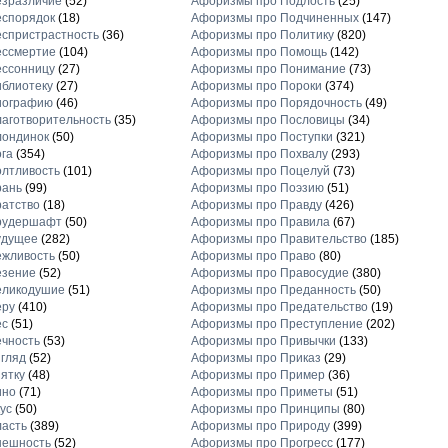
езразличие
(52)
Афоризмы про Подлость
(25)
еспорядок
(18)
Афоризмы про Подчиненных
(147)
спристрастность
(36)
Афоризмы про Политику
(820)
ессмертие
(104)
Афоризмы про Помощь
(142)
ессонницу
(27)
Афоризмы про Понимание
(73)
блиотеку
(27)
Афоризмы про Пороки
(374)
иографию
(46)
Афоризмы про Порядочность
(49)
аготворительность
(35)
Афоризмы про Пословицы
(34)
лондинок
(50)
Афоризмы про Поступки
(321)
га
(354)
Афоризмы про Похвалу
(293)
лтливость
(101)
Афоризмы про Поцелуй
(73)
рань
(99)
Афоризмы про Поэзию
(51)
атство
(18)
Афоризмы про Правду
(426)
рудершафт
(50)
Афоризмы про Правила
(67)
удущее
(282)
Афоризмы про Правительство
(185)
ежливость
(50)
Афоризмы про Право
(80)
езение
(52)
Афоризмы про Правосудие
(380)
еликодушие
(51)
Афоризмы про Преданность
(50)
еру
(410)
Афоризмы про Предательство
(19)
ес
(51)
Афоризмы про Преступление
(202)
чность
(53)
Афоризмы про Привычки
(133)
гляд
(52)
Афоризмы про Приказ
(29)
ятку
(48)
Афоризмы про Пример
(36)
ино
(71)
Афоризмы про Приметы
(51)
ус
(50)
Афоризмы про Принципы
(80)
асть
(389)
Афоризмы про Природу
(399)
нешность
(52)
Афоризмы про Прогресс
(177)