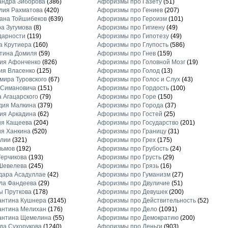
андра Зиборова
(386)
Афоризмы про Газету
(51)
лия Рахматова
(420)
Афоризмы про Гениев
(207)
ана Тойшибеков
(639)
Афоризмы про Героизм
(101)
а Зугумова
(8)
Афоризмы про Гигиену
(49)
дарности
(119)
Афоризмы про Гипотезу
(49)
а Крутиера
(160)
Афоризмы про Глупость
(586)
тина Домиля
(59)
Афоризмы про Гнев
(159)
ия Афонченко
(826)
Афоризмы про Головной Мозг
(19)
ия Власенко
(125)
Афоризмы про Голод
(13)
ира Туровского
(67)
Афоризмы про Голос и Слух
(43)
 Симановича
(151)
Афоризмы про Гордость
(100)
 Агацарского
(79)
Афоризмы про Горе
(150)
дия Малкина
(379)
Афоризмы про Города
(37)
ия Аркадина
(62)
Афоризмы про Гостей
(25)
ия Кащеева
(204)
Афоризмы про Государство
(201)
я Ханкина
(520)
Афоризмы про Границу
(31)
блии
(321)
Афоризмы про Грех
(175)
льмов
(192)
Афоризмы про Грубость
(24)
ерчикова
(193)
Афоризмы про Грусть
(29)
Шевелева
(245)
Афоризмы про Грязь
(16)
дара Асадуллае
(42)
Афоризмы про Гуманизм
(27)
ла Фандеева
(29)
Афоризмы про Двуличие
(51)
ы Пруткова
(178)
Афоризмы про Девушек
(200)
антина Кушнера
(3145)
Афоризмы про Действительность
(52)
антина Мелихан
(176)
Афоризмы про Дело
(1091)
антина Щемелина
(55)
Афоризмы про Демократию
(200)
а Сухорукова
(1240)
Афоризмы про Деньги
(903)