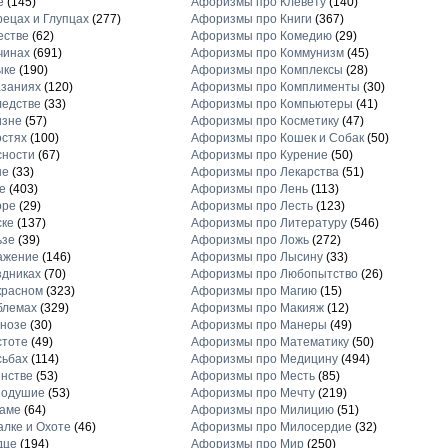
е
(145)
Афоризмы про Клевету
(140)
ецах и Глупцах
(277)
Афоризмы про Книги
(367)
естве
(62)
Афоризмы про Комедию
(29)
чинах
(691)
Афоризмы про Коммунизм
(45)
ыке
(190)
Афоризмы про Комплексы
(28)
заниях
(120)
Афоризмы про Комплименты
(30)
едстве
(33)
Афоризмы про Компьютеры
(41)
изне
(57)
Афоризмы про Косметику
(47)
стях
(100)
Афоризмы про Кошек и Собак
(50)
сности
(67)
Афоризмы про Курение
(50)
не
(33)
Афоризмы про Лекарства
(51)
е
(403)
Афоризмы про Лень
(113)
оре
(29)
Афоризмы про Лесть
(123)
ске
(137)
Афоризмы про Литературу
(546)
ьзе
(39)
Афоризмы про Ложь
(272)
ажение
(146)
Афоризмы про Лысину
(33)
дниках
(70)
Афоризмы про Любопытство
(26)
красном
(323)
Афоризмы про Магию
(15)
блемах
(329)
Афоризмы про Макияж
(12)
нозе
(30)
Афоризмы про Манеры
(49)
стоте
(49)
Афоризмы про Математику
(50)
сьбах
(114)
Афоризмы про Медицину
(494)
нстве
(53)
Афоризмы про Месть
(85)
нодушие
(53)
Афоризмы про Мечту
(219)
ламе
(64)
Афоризмы про Милицию
(51)
лке и Охоте
(46)
Афоризмы про Милосердие
(32)
дце
(194)
Афоризмы про Мир
(250)