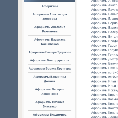
Афоризмы Алекс
Афоризмы Анато
Афоризмы
Афоризмы Баурж
Афоризмы Башир
Афоризмы Александра
Афоризмы Благо
Зиборова
Афоризмы Борис
Афоризмы Анатолия
Афоризмы Вален
Рахматова
Афоризмы Валер
Афоризмы Витал
Афоризмы Бауржана
Афоризмы Владим
Тойшибеков
Афоризмы Гарри
Афоризмы Гаруна
Афоризмы Башира Зугумова
Афоризмы Генна
Афоризмы Дмитр
Афоризмы Благодарности
Афоризмы Евген
Афоризмы Евгени
Афоризмы Бориса Крутиера
Афоризмы из Би
Афоризмы Валентина
Афоризмы из Фи
Домиля
Афоризмы Ильи Г
Афоризмы Ильи 
Афоризмы Валерия
Афоризмы Искан
Афонченко
Афоризмы Кирил
Афоризмы Козьм
Афоризмы Виталия
Афоризмы Конст
Власенко
Афоризмы Конст
Афоризмы Конст
Афоризмы Владимира
Афоризмы Леонид