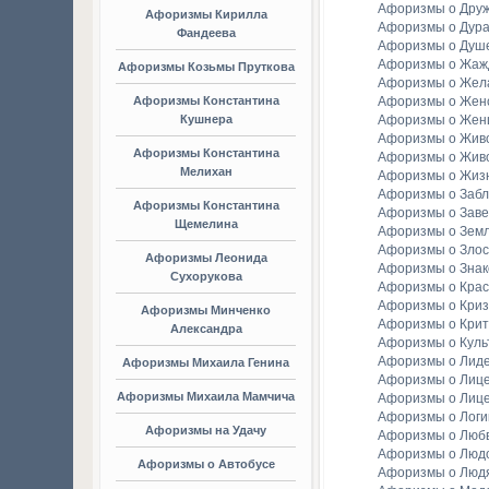
Афоризмы о Дру
Афоризмы Кирилла
Афоризмы о Дура
Фандеева
Афоризмы о Душ
Афоризмы о Жаж
Афоризмы Козьмы Пруткова
Афоризмы о Жел
Афоризмы Константина
Афоризмы о Женс
Кушнера
Афоризмы о Жен
Афоризмы о Жив
Афоризмы Константина
Афоризмы о Жив
Мелихан
Афоризмы о Жиз
Афоризмы о Заб
Афоризмы Константина
Афоризмы о Зав
Щемелина
Афоризмы о Зем
Афоризмы о Злос
Афоризмы Леонида
Афоризмы о Зна
Сухорукова
Афоризмы о Крас
Афоризмы о Криз
Афоризмы Минченко
Афоризмы о Крит
Александра
Афоризмы о Куль
Афоризмы о Лид
Афоризмы Михаила Генина
Афоризмы о Лиц
Афоризмы Михаила Мамчича
Афоризмы о Лиц
Афоризмы о Логи
Афоризмы на Удачу
Афоризмы о Люб
Афоризмы о Люд
Афоризмы о Автобусе
Афоризмы о Люд