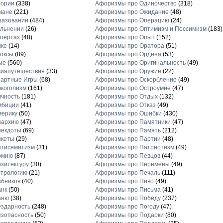
тории
(338)
Афоризмы про Одиночество
(318)
мане
(221)
Афоризмы про Ожидание
(48)
разовании
(484)
Афоризмы про Операцию
(24)
льнении
(26)
Афоризмы про Оптимизм и Пессимизм
(183)
пертах
(48)
Афоризмы про Опыт
(152)
ике
(14)
Афоризмы про Оратора
(51)
оксы
(89)
Афоризмы про Ордена
(53)
ые
(560)
Афоризмы про Оригинальность
(49)
виапутешествия
(33)
Афоризмы про Оружие
(22)
зартные Игры
(68)
Афоризмы про Оскорбление
(49)
коголизм
(161)
Афоризмы про Остроумие
(47)
чность
(181)
Афоризмы про Отдых
(132)
мбиции
(41)
Афоризмы про Отказ
(49)
мерику
(50)
Афоризмы про Ошибки
(430)
нархию
(47)
Афоризмы про Памятники
(47)
некдоты
(69)
Афоризмы про Память
(212)
нкеты
(29)
Афоризмы про Партии
(48)
нтисемитизм
(31)
Афоризмы про Патриотизм
(49)
рмию
(87)
Афоризмы про Певцов
(44)
хитектуру
(30)
Афоризмы про Перемены
(49)
стрологию
(21)
Афоризмы про Печаль
(111)
бников
(40)
Афоризмы про Пиво
(49)
анк
(50)
Афоризмы про Письма
(41)
аню
(38)
Афоризмы про Победу
(237)
здарность
(248)
Афоризмы про Погоду
(47)
зопасность
(50)
Афоризмы про Подарки
(80)