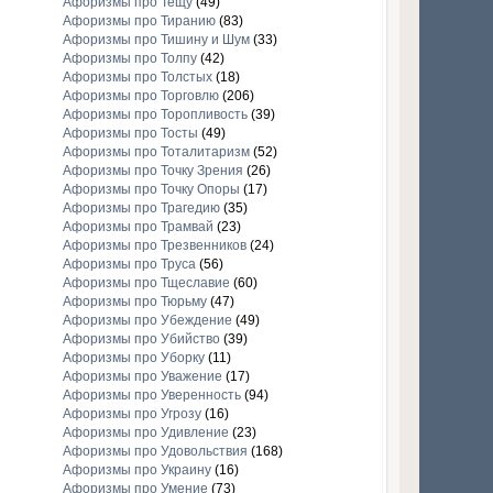
Афоризмы про Тещу
(49)
Афоризмы про Тиранию
(83)
Афоризмы про Тишину и Шум
(33)
Афоризмы про Толпу
(42)
Афоризмы про Толстых
(18)
Афоризмы про Торговлю
(206)
Афоризмы про Торопливость
(39)
Афоризмы про Тосты
(49)
Афоризмы про Тоталитаризм
(52)
Афоризмы про Точку Зрения
(26)
Афоризмы про Точку Опоры
(17)
Афоризмы про Трагедию
(35)
Афоризмы про Трамвай
(23)
Афоризмы про Трезвенников
(24)
Афоризмы про Труса
(56)
Афоризмы про Тщеславие
(60)
Афоризмы про Тюрьму
(47)
Афоризмы про Убеждение
(49)
Афоризмы про Убийство
(39)
Афоризмы про Уборку
(11)
Афоризмы про Уважение
(17)
Афоризмы про Уверенность
(94)
Афоризмы про Угрозу
(16)
Афоризмы про Удивление
(23)
Афоризмы про Удовольствия
(168)
Афоризмы про Украину
(16)
Афоризмы про Умение
(73)