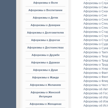
Афоризмы о Воле
Афоризмы о Слу
Афоризмы о Смы
Афоризмы о Воспитании
Афоризмы о Сна
Афоризмы о Сне
Афоризмы о Детях
Афоризмы о Сно
Афоризмы о Спе
Афоризмы о Доверии
Афоризмы о Спе
Афоризмы о Стар
Афоризмы о Долгожителях
Афоризмы о Стр
Афоризмы о Студ
Афоризмы о Дорогах
Афоризмы о Суд
Афоризмы о Достоинствах
Афоризмы о Суе
Афоризмы о Такт
Афоризмы о Дружбе
Афоризмы о Тео
Афоризмы о Тра
Афоризмы о Дураках
Афоризмы о Труд
Афоризмы о Усе
Афоризмы о Душе
Афоризмы о Факт
Афоризмы о Фан
Афоризмы о Жажде
Афоризмы о Фли
Афоризмы о Желаниях
Афоризмы о Чест
Афоризмы об Ав
Афоризмы о Женской
Афоризмы об Гос
Интуиции
Афоризмы об Игр
Афоризмы об Из
Афоризмы о Женщинах
Афоризмы об Ис