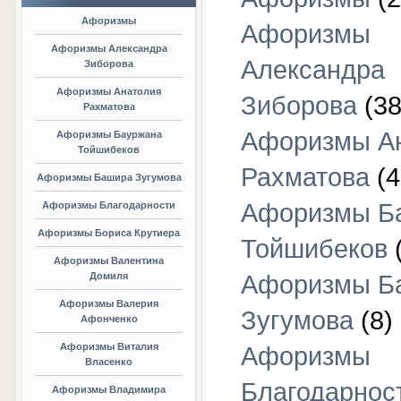
Афоризмы
Афоризмы
Афоризмы Александра
Александра
Зиборова
Афоризмы Анатолия
Зиборова
(38
Рахматова
Афоризмы А
Афоризмы Бауржана
Тойшибеков
Рахматова
(4
Афоризмы Башира Зугумова
Афоризмы Б
Афоризмы Благодарности
Афоризмы Бориса Крутиера
Тойшибеков
Афоризмы Валентина
Домиля
Афоризмы Б
Афоризмы Валерия
Зугумова
(8)
Афонченко
Афоризмы Виталия
Афоризмы
Власенко
Благодарнос
Афоризмы Владимира