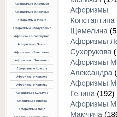
Афоризмы о Живописи
Афоризмы
Афоризмы о Животных
Константина
Афоризмы о Жизни
Афоризмы о Заблуждение
Щемелина
(5
Афоризмы о Завещание
Афоризмы Л
Афоризмы о Земле
Сухорукова
(
Афоризмы о Злословие
Афоризмы М
Афоризмы о Знакомых
Афоризмы о Красоте
Александра
(
Афоризмы о Кризисе
Афоризмы М
Афоризмы о Критике
Генина
(192)
Афоризмы о Культуре
Афоризмы о Лидере
Афоризмы М
Афоризмы о Лице
Мамчича
(18