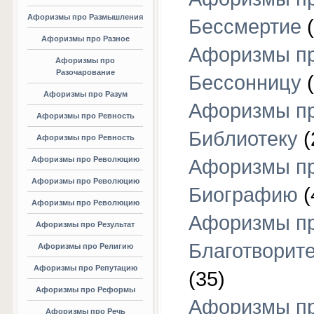
Афоризмы про Размышления
Бессмертие
(
Афоризмы про Разное
Афоризмы п
Афоризмы про
Разочарование
Бессонницу
(
Афоризмы про Разум
Афоризмы п
Афоризмы про Ревность
Библиотеку
(
Афоризмы про Ревность
Афоризмы про Революцию
Афоризмы п
Афоризмы про Революцию
Биографию
(
Афоризмы про Революцию
Афоризмы п
Афоризмы про Результат
Благотворит
Афоризмы про Религию
Афоризмы про Репутацию
(35)
Афоризмы про Реформы
Афоризмы п
Афоризмы про Речь