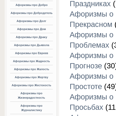
Праздниках
(
Афоризмы про Добро
Афоризмы о
Афоризмы про Добродетель
Афоризмы про Долг
Прекрасном
Афоризмы про Дом
Афоризмы о
Афоризмы про Драку
Проблемах
(
Афоризмы про Дьявола
Афоризмы о
Афоризмы про Евреев
Афоризмы про Жадность
Прогнозе
(30
Афоризмы про Жалость
Афоризмы о
Афоризмы про Жертву
Простоте
(49
Афоризмы про Жестокость
Афоризмы про
Афоризмы о
Жизнерадостность
Просьбах
(11
Афоризмы про
Журналистику