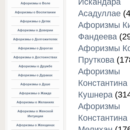
Искандара
Афоризмы о Воле
Асадуллае
(4
Афоризмы о Воспитании
Афоризмы о Детях
Афоризмы К
Афоризмы о Доверии
Фандеева
(29
Афоризмы о Долгожителях
Афоризмы К
Афоризмы о Дорогах
Пруткова
(17
Афоризмы о Достоинствах
Афоризмы о Дружбе
Афоризмы
Афоризмы о Дураках
Константина
Афоризмы о Душе
Кушнера
(31
Афоризмы о Жажде
Афоризмы о Желаниях
Афоризмы
Афоризмы о Женской
Константина
Интуиции
Афоризмы о Женщинах
Мелихан
(17