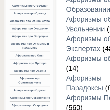
Афоризмы про Огорчения
Образовани
Афоризмы про Одежду
Афоризмы о
Афоризмы про Одиночество
Увольнении
(
Афоризмы про Ожидание
Афоризмы про Операцию
Афоризмы о
Афоризмы про Оптимизм и
Экспертах
(4
Пессимизм
Афоризмы про Опыт
Афоризмы об
Афоризмы про Оратора
(14)
Афоризмы про Ордена
Афоризмы
Афоризмы про
Оригинальность
Парадоксы
(
Афоризмы про Оружие
Афоризмы П
Афоризмы про Оскорбление
(560)
Афоризмы про Остроумие