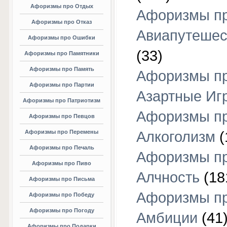
Афоризмы про Отдых
Афоризмы п
Афоризмы про Отказ
Авиапутешес
Афоризмы про Ошибки
(33)
Афоризмы про Памятники
Афоризмы про Память
Афоризмы п
Афоризмы про Партии
Азартные Иг
Афоризмы про Патриотизм
Афоризмы п
Афоризмы про Певцов
Афоризмы про Перемены
Алкоголизм
(
Афоризмы про Печаль
Афоризмы п
Афоризмы про Пиво
Алчность
(18
Афоризмы про Письма
Афоризмы п
Афоризмы про Победу
Афоризмы про Погоду
Амбиции
(41
Афоризмы про Подарки