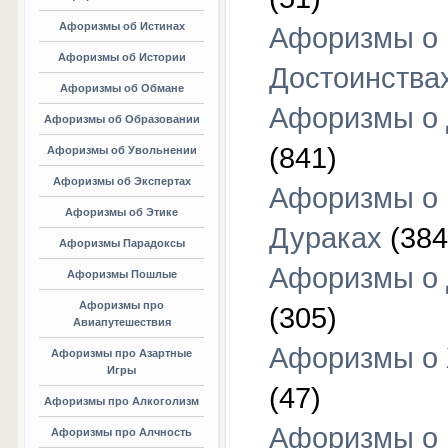
Афоризмы об Истинах
Афоризмы о
Афоризмы об Истории
Достоинства
Афоризмы об Обмане
Афоризмы о
Афоризмы об Образовании
(841)
Афоризмы об Увольнении
Афоризмы об Экспертах
Афоризмы о
Афоризмы об Этике
Дураках
(384
Афоризмы Парадоксы
Афоризмы о
Афоризмы Пошлые
Афоризмы про
(305)
Авиапутешествия
Афоризмы о
Афоризмы про Азартные
Игры
(47)
Афоризмы про Алкоголизм
Афоризмы о
Афоризмы про Алчность