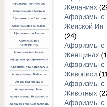
Афоризмы про Амбиции
Желаниях
(2
Афоризмы про Америку
Афоризмы о
Афоризмы про Анархию
Женской Инт
Афоризмы про Анекдоты
Афоризмы про Анкеты
(24)
Афоризмы про
Афоризмы о
Антисемитизм
Афоризмы про Армию
Женщинах
(1
Афоризмы про Архитектуру
Афоризмы о
Афоризмы про Астрологию
Живописи
(1
Афоризмы про Бабников
Афоризмы о
Афоризмы про Банк
Афоризмы про Баню
Животных
(2
Афоризмы про Бездарность
Афоризмы о
Афоризмы про Безопасность