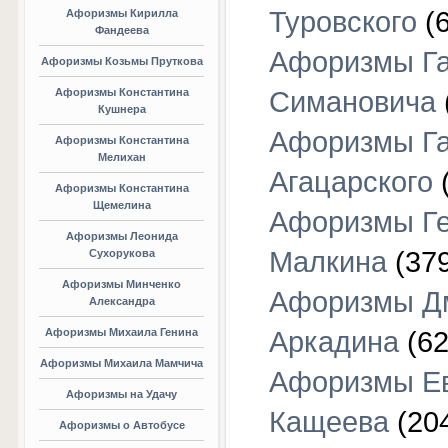
Туровского
(6
Афоризмы Кирилла
Фандеева
Афоризмы Г
Афоризмы Козьмы Пруткова
Афоризмы Константина
Симановича
Кушнера
Афоризмы Г
Афоризмы Константина
Мелихан
Агацарского
(
Афоризмы Константина
Щемелина
Афоризмы Г
Афоризмы Леонида
Малкина
(379
Сухорукова
Афоризмы Минченко
Афоризмы Д
Александра
Афоризмы Михаила Генина
Аркадина
(62
Афоризмы Михаила Мамчича
Афоризмы Е
Афоризмы на Удачу
Кащеева
(20
Афоризмы о Автобусе