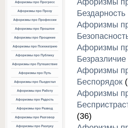
Афоризмы п
Афоризмы про Прогресс
Бездарность
Афоризмы про Прозу
Афоризмы про Профессии
Афоризмы п
Афоризмы про Прошлое
Безопасност
Афоризмы про Прощение
Афоризмы п
Афоризмы про Психиатрию
Афоризмы про Публику
Безразличие
Афоризмы про Путешествие
Афоризмы п
Афоризмы про Путь
Беспорядок
(
Афоризмы про Пьедестал
Афоризмы п
Афоризмы про Работу
Афоризмы про Радость
Беспристрас
Афоризмы про Развод
(36)
Афоризмы про Разговор
Афоризмы п
Афоризмы про Разлуку