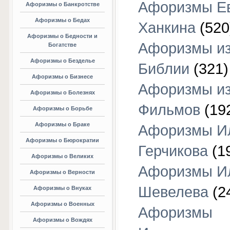
Афоризмы Е
Афоризмы о Банкротстве
Афоризмы о Бедах
Ханкина
(520
Афоризмы о Бедности и
Афоризмы и
Богатстве
Афоризмы о Безделье
Библии
(321)
Афоризмы о Бизнесе
Афоризмы и
Афоризмы о Болезнях
Фильмов
(19
Афоризмы о Борьбе
Афоризмы о Браке
Афоризмы И
Афоризмы о Бюрократии
Герчикова
(1
Афоризмы о Великих
Афоризмы И
Афоризмы о Верности
Шевелева
(2
Афоризмы о Внуках
Афоризмы о Военных
Афоризмы
Афоризмы о Вождях