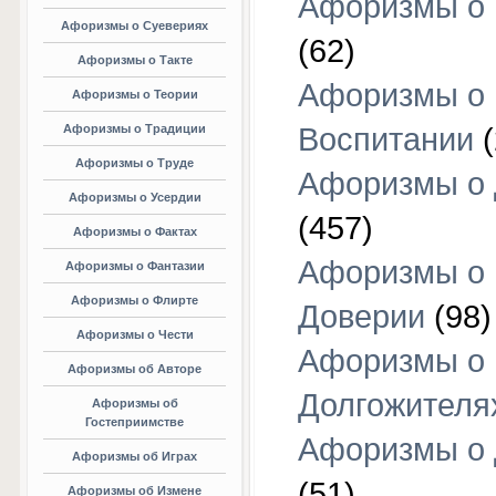
Афоризмы о 
Афоризмы о Суевериях
(62)
Афоризмы о Такте
Афоризмы о
Афоризмы о Теории
Афоризмы о Традиции
Воспитании
(
Афоризмы о Труде
Афоризмы о 
Афоризмы о Усердии
(457)
Афоризмы о Фактах
Афоризмы о
Афоризмы о Фантазии
Афоризмы о Флирте
Доверии
(98)
Афоризмы о Чести
Афоризмы о
Афоризмы об Авторе
Долгожителя
Афоризмы об
Гостеприимстве
Афоризмы о 
Афоризмы об Играх
(51)
Афоризмы об Измене