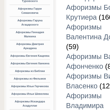
Туровского
Афоризмы Б
Афоризмы Гарри
Симановича
Крутиера
(16
Афоризмы Гаруна
Агацарского
Афоризмы
Афоризмы Геннадия
Валентина Д
Малкина
Афоризмы Дмитрия
(59)
Аркадина
Афоризмы В
Афоризмы Евгения Кащеева
Афоризмы Евгения Ханкина
Афонченко
(
Афоризмы из Библии
Афоризмы В
Афоризмы из Фильмов
Власенко
(12
Афоризмы Ильи Герчикова
Афоризмы
Афоризмы Ильи Шевелева
Афоризмы Искандара
Владимира
Асадуллае