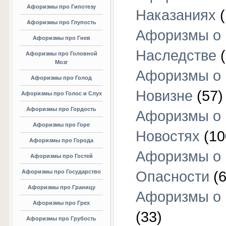
Афоризмы про Гипотезу
Наказаниях
(
Афоризмы про Глупость
Афоризмы о
Афоризмы про Гнев
Наследстве
(
Афоризмы про Головной
Мозг
Афоризмы о
Афоризмы про Голод
Новизне
(57)
Афоризмы про Голос и Слух
Афоризмы про Гордость
Афоризмы о
Афоризмы про Горе
Новостях
(10
Афоризмы про Города
Афоризмы о
Афоризмы про Гостей
Афоризмы про Государство
Опасности
(6
Афоризмы про Границу
Афоризмы о
Афоризмы про Грех
(33)
Афоризмы про Грубость