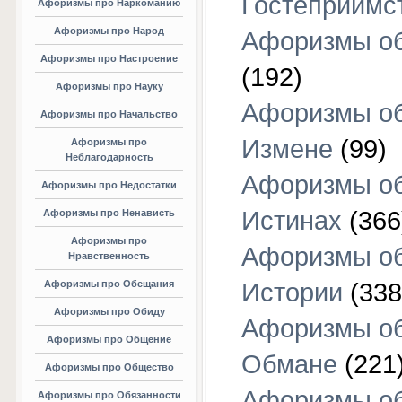
Гостеприимс
Афоризмы про Наркоманию
Афоризмы про Народ
Афоризмы об
Афоризмы про Настроение
(192)
Афоризмы про Науку
Афоризмы о
Афоризмы про Начальство
Измене
(99)
Афоризмы про
Неблагодарность
Афоризмы о
Афоризмы про Недостатки
Истинах
(366
Афоризмы про Ненависть
Афоризмы про
Афоризмы о
Нравственность
Афоризмы про Обещания
Истории
(338
Афоризмы про Обиду
Афоризмы о
Афоризмы про Общение
Обмане
(221
Афоризмы про Общество
Афоризмы о
Афоризмы про Обязанности