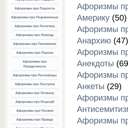
Афоризмы п
Афоризмы про Подлость
Америку
(50)
Афоризмы про Подчиненных
Афоризмы про Политику
Афоризмы п
Афоризмы про Помощь
Анархию
(47
Афоризмы про Понимание
Афоризмы п
Афоризмы про Пороки
Анекдоты
(69
Афоризмы про
Порядочность
Афоризмы п
Афоризмы про Пословицы
Анкеты
(29)
Афоризмы про Поступки
Афоризмы про Похвалу
Афоризмы п
Афоризмы про Поцелуй
Антисемитиз
Афоризмы про Поэзию
Афоризмы п
Афоризмы про Правду