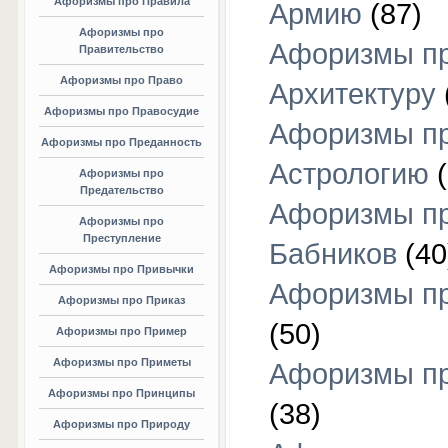
Афоризмы про Правила
Армию
(87)
Афоризмы про
Афоризмы п
Правительство
Афоризмы про Право
Архитектуру
Афоризмы про Правосудие
Афоризмы п
Афоризмы про Преданность
Астрологию
(
Афоризмы про
Предательство
Афоризмы п
Афоризмы про
Преступление
Бабников
(40
Афоризмы про Привычки
Афоризмы пр
Афоризмы про Приказ
(50)
Афоризмы про Пример
Афоризмы про Приметы
Афоризмы п
Афоризмы про Принципы
(38)
Афоризмы про Природу