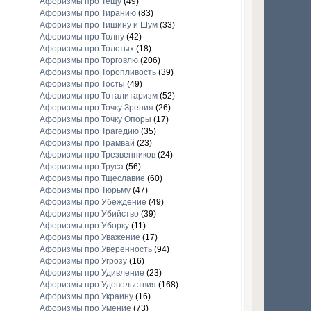
Афоризмы про Тещу
(49)
Афоризмы про Тиранию
(83)
Афоризмы про Тишину и Шум
(33)
Афоризмы про Толпу
(42)
Афоризмы про Толстых
(18)
Афоризмы про Торговлю
(206)
Афоризмы про Торопливость
(39)
Афоризмы про Тосты
(49)
Афоризмы про Тоталитаризм
(52)
Афоризмы про Точку Зрения
(26)
Афоризмы про Точку Опоры
(17)
Афоризмы про Трагедию
(35)
Афоризмы про Трамвай
(23)
Афоризмы про Трезвенников
(24)
Афоризмы про Труса
(56)
Афоризмы про Тщеславие
(60)
Афоризмы про Тюрьму
(47)
Афоризмы про Убеждение
(49)
Афоризмы про Убийство
(39)
Афоризмы про Уборку
(11)
Афоризмы про Уважение
(17)
Афоризмы про Уверенность
(94)
Афоризмы про Угрозу
(16)
Афоризмы про Удивление
(23)
Афоризмы про Удовольствия
(168)
Афоризмы про Украину
(16)
Афоризмы про Умение
(73)