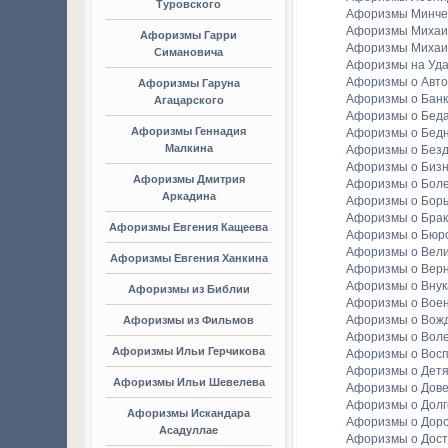
Туровского
Афоризмы Минче
Афоризмы Михаи
Афоризмы Гарри
Афоризмы Михаи
Симановича
Афоризмы на Уда
Афоризмы о Авто
Афоризмы Гаруна
Афоризмы о Банк
Агацарского
Афоризмы о Бед
Афоризмы Геннадия
Афоризмы о Бедн
Малкина
Афоризмы о Без
Афоризмы о Биз
Афоризмы Дмитрия
Афоризмы о Бол
Аркадина
Афоризмы о Бор
Афоризмы о Брак
Афоризмы Евгения Кащеева
Афоризмы о Бюр
Афоризмы о Вели
Афоризмы Евгения Ханкина
Афоризмы о Вер
Афоризмы о Внук
Афоризмы из Библии
Афоризмы о Вое
Афоризмы о Вож
Афоризмы из Фильмов
Афоризмы о Вол
Афоризмы Ильи Герчикова
Афоризмы о Вос
Афоризмы о Детя
Афоризмы Ильи Шевелева
Афоризмы о Дов
Афоризмы о Долг
Афоризмы Искандара
Афоризмы о Доро
Асадуллае
Афоризмы о Дост