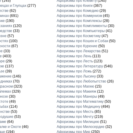
е
(145)
Афоризмы про Клевету
(140)
ецах и Глупцах
(277)
Афоризмы про Книги
(367)
естве
(62)
Афоризмы про Комедию
(29)
чинах
(691)
Афоризмы про Коммунизм
(45)
ыке
(190)
Афоризмы про Комплексы
(28)
заниях
(120)
Афоризмы про Комплименты
(30)
едстве
(33)
Афоризмы про Компьютеры
(41)
изне
(57)
Афоризмы про Косметику
(47)
стях
(100)
Афоризмы про Кошек и Собак
(50)
сности
(67)
Афоризмы про Курение
(50)
не
(33)
Афоризмы про Лекарства
(51)
е
(403)
Афоризмы про Лень
(113)
оре
(29)
Афоризмы про Лесть
(123)
ске
(137)
Афоризмы про Литературу
(546)
ьзе
(39)
Афоризмы про Ложь
(272)
ажение
(146)
Афоризмы про Лысину
(33)
дниках
(70)
Афоризмы про Любопытство
(26)
красном
(323)
Афоризмы про Магию
(15)
блемах
(329)
Афоризмы про Макияж
(12)
нозе
(30)
Афоризмы про Манеры
(49)
стоте
(49)
Афоризмы про Математику
(50)
сьбах
(114)
Афоризмы про Медицину
(494)
нстве
(53)
Афоризмы про Месть
(85)
нодушие
(53)
Афоризмы про Мечту
(219)
ламе
(64)
Афоризмы про Милицию
(51)
лке и Охоте
(46)
Афоризмы про Милосердие
(32)
дце
(194)
Афоризмы про Мир
(250)