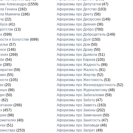
нко Александра
(1559)
Афоризмы про Депутатов
(47)
ла Генина
(192)
Афоризмы про Детство
(103)
ла Мамчича
(186)
Афоризмы про Диету
(56)
чу
(22)
Афоризмы про Дискуссию
(149)
бусе
(41)
Афоризмы про Дияния
(36)
ротстве
(13)
Афоризмы про Добро
(700)
ах
(599)
Афоризмы про Добродетель
(149)
ости и Богатстве
(699)
Афоризмы про Долг
(150)
делье
(57)
Афоризмы про Дом
(50)
несе
(146)
Афоризмы про Драку
(50)
езнях
(269)
Афоризмы про Дьявола
(51)
ьбе
(54)
Афоризмы про Евреев
(105)
е
(285)
Афоризмы про Жадность
(99)
ократии
(59)
Афоризмы про Жалость
(91)
ких
(55)
Афоризмы про Жертву
(52)
ности
(105)
Афоризмы про Жестокость
(53)
ах
(20)
Афоризмы про Жизнерадостность
(52)
нных
(96)
Афоризмы про Журналистику
(48)
дях
(50)
Афоризмы про Забегаловки
(59)
е
(62)
Афоризмы про Заботу
(47)
питании
(266)
Афоризмы про Зависть
(163)
х
(457)
Афоризмы про Законы
(202)
ерии
(98)
Афоризмы про Замечания
(50)
ожителях
(40)
Афоризмы про Занятость
(47)
гах
(51)
Афоризмы про Заповеди
(46)
оинствах
(253)
Афоризмы про Запрет
(49)