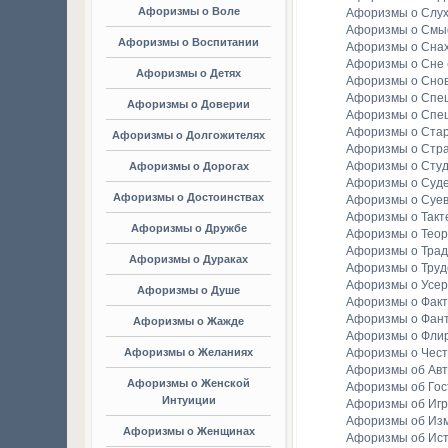
Афоризмы о Воле
Афоризмы о Слу
Афоризмы о Смы
Афоризмы о Воспитании
Афоризмы о Сна
Афоризмы о Сне
Афоризмы о Детях
Афоризмы о Сно
Афоризмы о Спе
Афоризмы о Доверии
Афоризмы о Спе
Афоризмы о Стар
Афоризмы о Долгожителях
Афоризмы о Стр
Афоризмы о Студ
Афоризмы о Дорогах
Афоризмы о Суд
Афоризмы о Достоинствах
Афоризмы о Суе
Афоризмы о Такт
Афоризмы о Дружбе
Афоризмы о Тео
Афоризмы о Тра
Афоризмы о Дураках
Афоризмы о Труд
Афоризмы о Усе
Афоризмы о Душе
Афоризмы о Факт
Афоризмы о Фан
Афоризмы о Жажде
Афоризмы о Фли
Афоризмы о Желаниях
Афоризмы о Чест
Афоризмы об Ав
Афоризмы о Женской
Афоризмы об Гос
Интуиции
Афоризмы об Игр
Афоризмы об Из
Афоризмы о Женщинах
Афоризмы об Ис