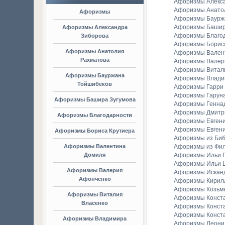
Афоризмы Алекс
Афоризмы Анато
Афоризмы
Афоризмы Баурж
Афоризмы Башир
Афоризмы Александра
Афоризмы Благо
Зиборова
Афоризмы Борис
Афоризмы Анатолия
Афоризмы Вален
Рахматова
Афоризмы Валер
Афоризмы Витал
Афоризмы Бауржана
Афоризмы Владим
Тойшибеков
Афоризмы Гарри
Афоризмы Гаруна
Афоризмы Башира Зугумова
Афоризмы Генна
Афоризмы Дмитр
Афоризмы Благодарности
Афоризмы Евген
Афоризмы Евгени
Афоризмы Бориса Крутиера
Афоризмы из Би
Афоризмы Валентина
Афоризмы из Фи
Домиля
Афоризмы Ильи Г
Афоризмы Ильи 
Афоризмы Валерия
Афоризмы Искан
Афонченко
Афоризмы Кирил
Афоризмы Козьм
Афоризмы Виталия
Афоризмы Конст
Власенко
Афоризмы Конст
Афоризмы Конст
Афоризмы Владимира
Афоризмы Леонид