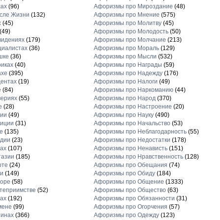
хах
(96)
Афоризмы про Мироздание
(48)
сле Жизни
(132)
Афоризмы про Мнение
(575)
х
(45)
Афоризмы про Молитву
(45)
(49)
Афоризмы про Молодость
(50)
видениях
(179)
Афоризмы про Молчание
(213)
циалистах
(36)
Афоризмы про Мораль
(129)
шке
(36)
Афоризмы про Мысли
(532)
иках
(40)
Афоризмы про Награды
(59)
ахе
(395)
Афоризмы про Надежду
(176)
ентах
(19)
Афоризмы про Налоги
(49)
е
(84)
Афоризмы про Наркоманию
(44)
вериях
(55)
Афоризмы про Народ
(370)
е
(28)
Афоризмы про Настроение
(20)
рии
(49)
Афоризмы про Науку
(490)
диции
(31)
Афоризмы про Начальство
(53)
е
(135)
Афоризмы про Неблагодарность
(55)
рдии
(23)
Афоризмы про Недостатки
(178)
ах
(107)
Афоризмы про Ненависть
(151)
тазии
(185)
Афоризмы про Нравственность
(128)
рте
(24)
Афоризмы про Обещания
(74)
и
(149)
Афоризмы про Обиду
(184)
торе
(58)
Афоризмы про Общение
(1333)
теприимстве
(52)
Афоризмы про Общество
(63)
ах
(192)
Афоризмы про Обязанности
(31)
мене
(99)
Афоризмы про Огорчения
(57)
тинах
(366)
Афоризмы про Одежду
(123)