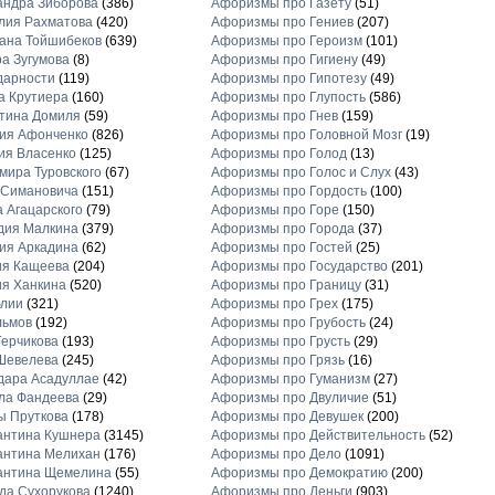
андра Зиборова
(386)
Афоризмы про Газету
(51)
лия Рахматова
(420)
Афоризмы про Гениев
(207)
ана Тойшибеков
(639)
Афоризмы про Героизм
(101)
а Зугумова
(8)
Афоризмы про Гигиену
(49)
дарности
(119)
Афоризмы про Гипотезу
(49)
а Крутиера
(160)
Афоризмы про Глупость
(586)
тина Домиля
(59)
Афоризмы про Гнев
(159)
ия Афонченко
(826)
Афоризмы про Головной Мозг
(19)
ия Власенко
(125)
Афоризмы про Голод
(13)
ира Туровского
(67)
Афоризмы про Голос и Слух
(43)
 Симановича
(151)
Афоризмы про Гордость
(100)
 Агацарского
(79)
Афоризмы про Горе
(150)
дия Малкина
(379)
Афоризмы про Города
(37)
ия Аркадина
(62)
Афоризмы про Гостей
(25)
ия Кащеева
(204)
Афоризмы про Государство
(201)
я Ханкина
(520)
Афоризмы про Границу
(31)
блии
(321)
Афоризмы про Грех
(175)
льмов
(192)
Афоризмы про Грубость
(24)
ерчикова
(193)
Афоризмы про Грусть
(29)
Шевелева
(245)
Афоризмы про Грязь
(16)
дара Асадуллае
(42)
Афоризмы про Гуманизм
(27)
ла Фандеева
(29)
Афоризмы про Двуличие
(51)
ы Пруткова
(178)
Афоризмы про Девушек
(200)
антина Кушнера
(3145)
Афоризмы про Действительность
(52)
антина Мелихан
(176)
Афоризмы про Дело
(1091)
антина Щемелина
(55)
Афоризмы про Демократию
(200)
а Сухорукова
(1240)
Афоризмы про Деньги
(903)