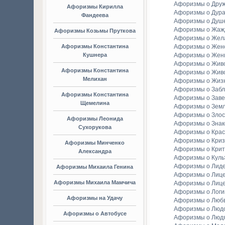
Афоризмы о Дру
Афоризмы Кирилла
Афоризмы о Дура
Фандеева
Афоризмы о Душ
Афоризмы о Жаж
Афоризмы Козьмы Пруткова
Афоризмы о Жел
Афоризмы Константина
Афоризмы о Женс
Кушнера
Афоризмы о Жен
Афоризмы о Жив
Афоризмы Константина
Афоризмы о Жив
Мелихан
Афоризмы о Жиз
Афоризмы о Заб
Афоризмы Константина
Афоризмы о Зав
Щемелина
Афоризмы о Зем
Афоризмы о Злос
Афоризмы Леонида
Афоризмы о Зна
Сухорукова
Афоризмы о Крас
Афоризмы о Криз
Афоризмы Минченко
Афоризмы о Крит
Александра
Афоризмы о Куль
Афоризмы о Лид
Афоризмы Михаила Генина
Афоризмы о Лиц
Афоризмы Михаила Мамчича
Афоризмы о Лиц
Афоризмы о Логи
Афоризмы на Удачу
Афоризмы о Люб
Афоризмы о Люд
Афоризмы о Автобусе
Афоризмы о Люд