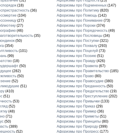
езразличие
(52)
Афоризмы про Подлость
(25)
еспорядок
(18)
Афоризмы про Подчиненных
(147)
спристрастность
(36)
Афоризмы про Политику
(820)
ессмертие
(104)
Афоризмы про Помощь
(142)
ессонницу
(27)
Афоризмы про Понимание
(73)
блиотеку
(27)
Афоризмы про Пороки
(374)
иографию
(46)
Афоризмы про Порядочность
(49)
аготворительность
(35)
Афоризмы про Пословицы
(34)
лондинок
(50)
Афоризмы про Поступки
(321)
га
(354)
Афоризмы про Похвалу
(293)
лтливость
(101)
Афоризмы про Поцелуй
(73)
рань
(99)
Афоризмы про Поэзию
(51)
атство
(18)
Афоризмы про Правду
(426)
рудершафт
(50)
Афоризмы про Правила
(67)
удущее
(282)
Афоризмы про Правительство
(185)
ежливость
(50)
Афоризмы про Право
(80)
езение
(52)
Афоризмы про Правосудие
(380)
еликодушие
(51)
Афоризмы про Преданность
(50)
еру
(410)
Афоризмы про Предательство
(19)
ес
(51)
Афоризмы про Преступление
(202)
чность
(53)
Афоризмы про Привычки
(133)
гляд
(52)
Афоризмы про Приказ
(29)
ятку
(48)
Афоризмы про Пример
(36)
ино
(71)
Афоризмы про Приметы
(51)
ус
(50)
Афоризмы про Принципы
(80)
асть
(389)
Афоризмы про Природу
(399)
нешность
(52)
Афоризмы про Прогресс
(177)