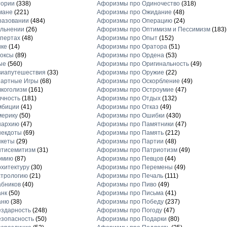
тории
(338)
Афоризмы про Одиночество
(318)
мане
(221)
Афоризмы про Ожидание
(48)
разовании
(484)
Афоризмы про Операцию
(24)
льнении
(26)
Афоризмы про Оптимизм и Пессимизм
(183)
пертах
(48)
Афоризмы про Опыт
(152)
ике
(14)
Афоризмы про Оратора
(51)
оксы
(89)
Афоризмы про Ордена
(53)
ые
(560)
Афоризмы про Оригинальность
(49)
виапутешествия
(33)
Афоризмы про Оружие
(22)
зартные Игры
(68)
Афоризмы про Оскорбление
(49)
коголизм
(161)
Афоризмы про Остроумие
(47)
чность
(181)
Афоризмы про Отдых
(132)
мбиции
(41)
Афоризмы про Отказ
(49)
мерику
(50)
Афоризмы про Ошибки
(430)
нархию
(47)
Афоризмы про Памятники
(47)
некдоты
(69)
Афоризмы про Память
(212)
нкеты
(29)
Афоризмы про Партии
(48)
нтисемитизм
(31)
Афоризмы про Патриотизм
(49)
рмию
(87)
Афоризмы про Певцов
(44)
хитектуру
(30)
Афоризмы про Перемены
(49)
стрологию
(21)
Афоризмы про Печаль
(111)
бников
(40)
Афоризмы про Пиво
(49)
анк
(50)
Афоризмы про Письма
(41)
аню
(38)
Афоризмы про Победу
(237)
здарность
(248)
Афоризмы про Погоду
(47)
зопасность
(50)
Афоризмы про Подарки
(80)