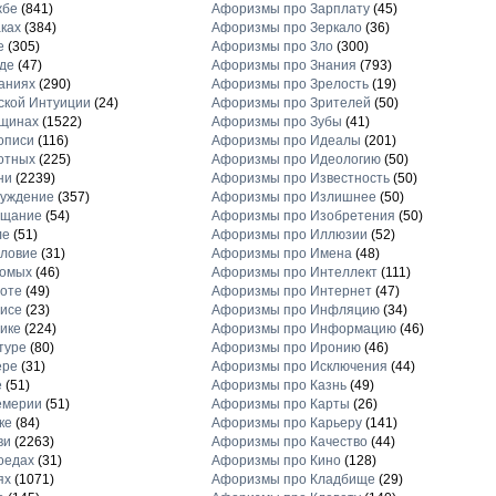
жбе
(841)
Афоризмы про Зарплату
(45)
ках
(384)
Афоризмы про Зеркало
(36)
е
(305)
Афоризмы про Зло
(300)
де
(47)
Афоризмы про Знания
(793)
аниях
(290)
Афоризмы про Зрелость
(19)
кой Интуиции
(24)
Афоризмы про Зрителей
(50)
щинах
(1522)
Афоризмы про Зубы
(41)
описи
(116)
Афоризмы про Идеалы
(201)
отных
(225)
Афоризмы про Идеологию
(50)
ни
(2239)
Афоризмы про Известность
(50)
луждение
(357)
Афоризмы про Излишнее
(50)
ещание
(54)
Афоризмы про Изобретения
(50)
ле
(51)
Афоризмы про Иллюзии
(52)
ловие
(31)
Афоризмы про Имена
(48)
комых
(46)
Афоризмы про Интеллект
(111)
оте
(49)
Афоризмы про Интернет
(47)
исе
(23)
Афоризмы про Инфляцию
(34)
ике
(224)
Афоризмы про Информацию
(46)
туре
(80)
Афоризмы про Иронию
(46)
ере
(31)
Афоризмы про Исключения
(44)
е
(51)
Афоризмы про Казнь
(49)
емерии
(51)
Афоризмы про Карты
(26)
ке
(84)
Афоризмы про Карьеру
(141)
ви
(2263)
Афоризмы про Качество
(44)
оедах
(31)
Афоризмы про Кино
(128)
ях
(1071)
Афоризмы про Кладбище
(29)