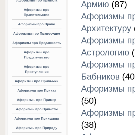
Афоризмы про Правила
Армию
(87)
Афоризмы про
Афоризмы п
Правительство
Афоризмы про Право
Архитектуру
Афоризмы про Правосудие
Афоризмы п
Афоризмы про Преданность
Астрологию
(
Афоризмы про
Предательство
Афоризмы п
Афоризмы про
Преступление
Бабников
(40
Афоризмы про Привычки
Афоризмы пр
Афоризмы про Приказ
(50)
Афоризмы про Пример
Афоризмы про Приметы
Афоризмы п
Афоризмы про Принципы
(38)
Афоризмы про Природу