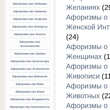
Афоризмы про Амбиции
Желаниях
(2
Афоризмы про Америку
Афоризмы о
Афоризмы про Анархию
Женской Инт
Афоризмы про Анекдоты
Афоризмы про Анкеты
(24)
Афоризмы про
Афоризмы о
Антисемитизм
Афоризмы про Армию
Женщинах
(1
Афоризмы про Архитектуру
Афоризмы о
Афоризмы про Астрологию
Живописи
(1
Афоризмы про Бабников
Афоризмы о
Афоризмы про Банк
Афоризмы про Баню
Животных
(2
Афоризмы про Бездарность
Афоризмы о
Афоризмы про Безопасность