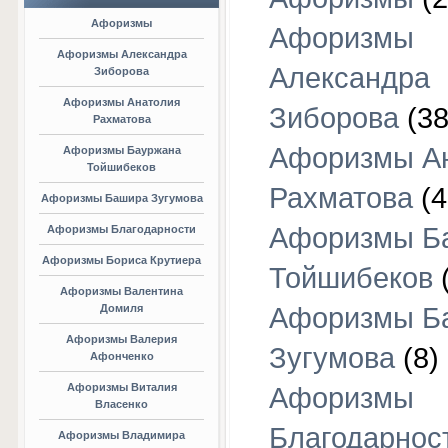
Афоризмы
Афоризмы
Афоризмы Александра
Александра
Зиборова
Афоризмы Анатолия
Зиборова
(38
Рахматова
Афоризмы А
Афоризмы Бауржана
Тойшибеков
Рахматова
(4
Афоризмы Башира Зугумова
Афоризмы Б
Афоризмы Благодарности
Афоризмы Бориса Крутиера
Тойшибеков
Афоризмы Валентина
Домиля
Афоризмы Б
Афоризмы Валерия
Зугумова
(8)
Афонченко
Афоризмы Виталия
Афоризмы
Власенко
Благодарнос
Афоризмы Владимира