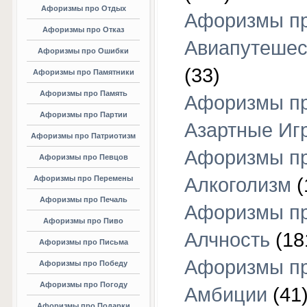
Афоризмы про Отдых
Афоризмы п
Афоризмы про Отказ
Авиапутешес
Афоризмы про Ошибки
(33)
Афоризмы про Памятники
Афоризмы про Память
Афоризмы п
Афоризмы про Партии
Азартные Иг
Афоризмы про Патриотизм
Афоризмы п
Афоризмы про Певцов
Афоризмы про Перемены
Алкоголизм
(
Афоризмы про Печаль
Афоризмы п
Афоризмы про Пиво
Алчность
(18
Афоризмы про Письма
Афоризмы п
Афоризмы про Победу
Афоризмы про Погоду
Амбиции
(41
Афоризмы про Подарки