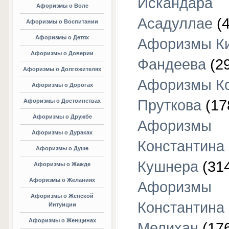
Искандара
Афоризмы о Воле
Асадуллае
(4
Афоризмы о Воспитании
Афоризмы о Детях
Афоризмы К
Афоризмы о Доверии
Фандеева
(29
Афоризмы о Долгожителях
Афоризмы К
Афоризмы о Дорогах
Пруткова
(17
Афоризмы о Достоинствах
Афоризмы о Дружбе
Афоризмы
Афоризмы о Дураках
Константина
Афоризмы о Душе
Кушнера
(31
Афоризмы о Жажде
Афоризмы о Желаниях
Афоризмы
Афоризмы о Женской
Константина
Интуиции
Афоризмы о Женщинах
Мелихан
(17