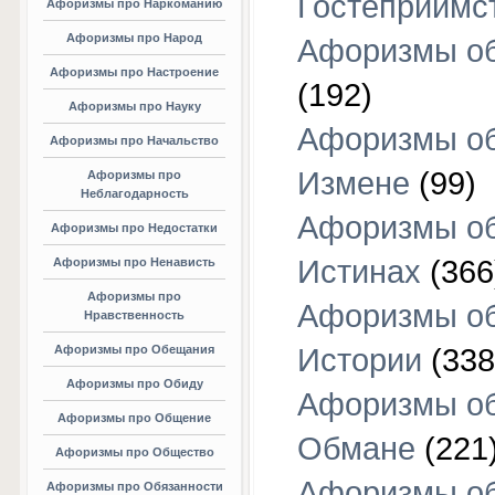
Гостеприимс
Афоризмы про Наркоманию
Афоризмы про Народ
Афоризмы об
Афоризмы про Настроение
(192)
Афоризмы про Науку
Афоризмы о
Афоризмы про Начальство
Измене
(99)
Афоризмы про
Неблагодарность
Афоризмы о
Афоризмы про Недостатки
Истинах
(366
Афоризмы про Ненависть
Афоризмы про
Афоризмы о
Нравственность
Афоризмы про Обещания
Истории
(338
Афоризмы про Обиду
Афоризмы о
Афоризмы про Общение
Обмане
(221
Афоризмы про Общество
Афоризмы о
Афоризмы про Обязанности