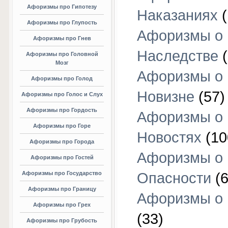
Афоризмы про Гипотезу
Наказаниях
(
Афоризмы про Глупость
Афоризмы о
Афоризмы про Гнев
Наследстве
(
Афоризмы про Головной
Мозг
Афоризмы о
Афоризмы про Голод
Новизне
(57)
Афоризмы про Голос и Слух
Афоризмы про Гордость
Афоризмы о
Афоризмы про Горе
Новостях
(10
Афоризмы про Города
Афоризмы о
Афоризмы про Гостей
Афоризмы про Государство
Опасности
(6
Афоризмы про Границу
Афоризмы о
Афоризмы про Грех
(33)
Афоризмы про Грубость