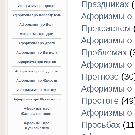
Праздниках
(
Афоризмы про Добро
Афоризмы о
Афоризмы про Добродетель
Афоризмы про Долг
Прекрасном
Афоризмы про Дом
Афоризмы о
Афоризмы про Драку
Проблемах
(
Афоризмы про Дьявола
Афоризмы о
Афоризмы про Евреев
Афоризмы про Жадность
Прогнозе
(30
Афоризмы про Жалость
Афоризмы о
Афоризмы про Жертву
Простоте
(49
Афоризмы про Жестокость
Афоризмы про
Афоризмы о
Жизнерадостность
Просьбах
(11
Афоризмы про
Журналистику