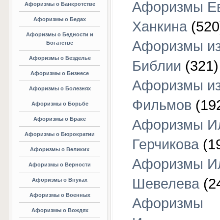
Афоризмы Е
Афоризмы о Банкротстве
Афоризмы о Бедах
Ханкина
(520
Афоризмы о Бедности и
Афоризмы и
Богатстве
Афоризмы о Безделье
Библии
(321)
Афоризмы о Бизнесе
Афоризмы и
Афоризмы о Болезнях
Фильмов
(19
Афоризмы о Борьбе
Афоризмы о Браке
Афоризмы И
Афоризмы о Бюрократии
Герчикова
(1
Афоризмы о Великих
Афоризмы И
Афоризмы о Верности
Шевелева
(2
Афоризмы о Внуках
Афоризмы о Военных
Афоризмы
Афоризмы о Вождях