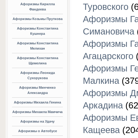
Туровского
(6
Афоризмы Кирилла
Фандеева
Афоризмы Г
Афоризмы Козьмы Пруткова
Афоризмы Константина
Симановича
Кушнера
Афоризмы Г
Афоризмы Константина
Мелихан
Агацарского
(
Афоризмы Константина
Щемелина
Афоризмы Г
Афоризмы Леонида
Малкина
(379
Сухорукова
Афоризмы Минченко
Афоризмы Д
Александра
Афоризмы Михаила Генина
Аркадина
(62
Афоризмы Михаила Мамчича
Афоризмы Е
Афоризмы на Удачу
Кащеева
(20
Афоризмы о Автобусе