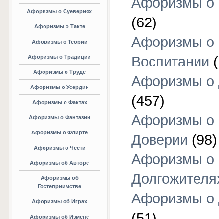
Афоризмы о 
Афоризмы о Суевериях
(62)
Афоризмы о Такте
Афоризмы о
Афоризмы о Теории
Афоризмы о Традиции
Воспитании
(
Афоризмы о Труде
Афоризмы о 
Афоризмы о Усердии
(457)
Афоризмы о Фактах
Афоризмы о
Афоризмы о Фантазии
Афоризмы о Флирте
Доверии
(98)
Афоризмы о Чести
Афоризмы о
Афоризмы об Авторе
Долгожителя
Афоризмы об
Гостеприимстве
Афоризмы о 
Афоризмы об Играх
(51)
Афоризмы об Измене