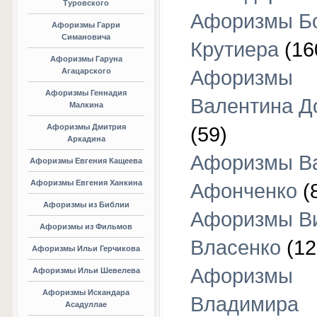
Туровского
Афоризмы Б
Афоризмы Гарри
Симановича
Крутиера
(16
Афоризмы Гаруна
Агацарского
Афоризмы
Афоризмы Геннадия
Валентина Д
Малкина
Афоризмы Дмитрия
(59)
Аркадина
Афоризмы В
Афоризмы Евгения Кащеева
Афоризмы Евгения Ханкина
Афонченко
(
Афоризмы из Библии
Афоризмы В
Афоризмы из Фильмов
Власенко
(12
Афоризмы Ильи Герчикова
Афоризмы
Афоризмы Ильи Шевелева
Афоризмы Искандара
Владимира
Асадуллае