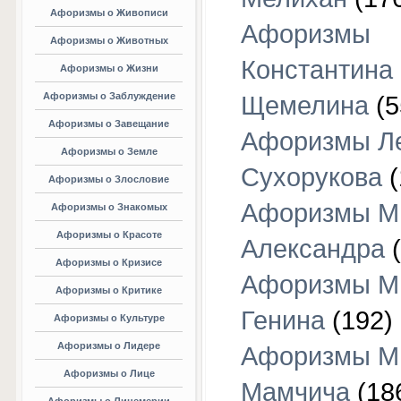
Афоризмы о Живописи
Афоризмы
Афоризмы о Животных
Константина
Афоризмы о Жизни
Афоризмы о Заблуждение
Щемелина
(5
Афоризмы о Завещание
Афоризмы Л
Афоризмы о Земле
Сухорукова
(
Афоризмы о Злословие
Афоризмы М
Афоризмы о Знакомых
Афоризмы о Красоте
Александра
(
Афоризмы о Кризисе
Афоризмы М
Афоризмы о Критике
Генина
(192)
Афоризмы о Культуре
Афоризмы о Лидере
Афоризмы М
Афоризмы о Лице
Мамчича
(18