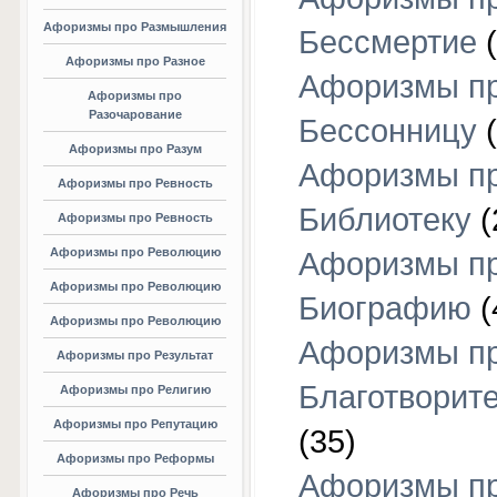
Афоризмы про Размышления
Бессмертие
(
Афоризмы про Разное
Афоризмы п
Афоризмы про
Разочарование
Бессонницу
(
Афоризмы про Разум
Афоризмы п
Афоризмы про Ревность
Библиотеку
(
Афоризмы про Ревность
Афоризмы про Революцию
Афоризмы п
Афоризмы про Революцию
Биографию
(
Афоризмы про Революцию
Афоризмы п
Афоризмы про Результат
Благотворит
Афоризмы про Религию
Афоризмы про Репутацию
(35)
Афоризмы про Реформы
Афоризмы п
Афоризмы про Речь