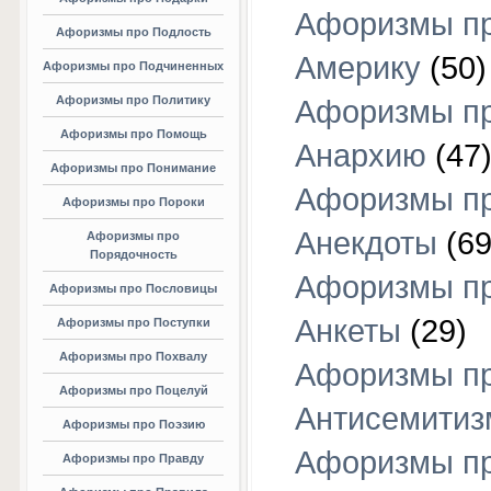
Афоризмы п
Афоризмы про Подлость
Америку
(50)
Афоризмы про Подчиненных
Афоризмы про Политику
Афоризмы п
Афоризмы про Помощь
Анархию
(47
Афоризмы про Понимание
Афоризмы п
Афоризмы про Пороки
Анекдоты
(69
Афоризмы про
Порядочность
Афоризмы п
Афоризмы про Пословицы
Анкеты
(29)
Афоризмы про Поступки
Афоризмы про Похвалу
Афоризмы п
Афоризмы про Поцелуй
Антисемитиз
Афоризмы про Поэзию
Афоризмы п
Афоризмы про Правду