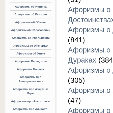
Афоризмы об Истинах
Афоризмы о
Афоризмы об Истории
Достоинства
Афоризмы об Обмане
Афоризмы о
Афоризмы об Образовании
(841)
Афоризмы об Увольнении
Афоризмы об Экспертах
Афоризмы о
Афоризмы об Этике
Дураках
(384
Афоризмы Парадоксы
Афоризмы о
Афоризмы Пошлые
Афоризмы про
(305)
Авиапутешествия
Афоризмы о
Афоризмы про Азартные
Игры
(47)
Афоризмы про Алкоголизм
Афоризмы о
Афоризмы про Алчность