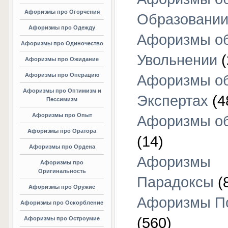
Афоризмы про Огорчения
Образовани
Афоризмы про Одежду
Афоризмы о
Афоризмы про Одиночество
Увольнении
(
Афоризмы про Ожидание
Афоризмы про Операцию
Афоризмы о
Афоризмы про Оптимизм и
Экспертах
(4
Пессимизм
Афоризмы про Опыт
Афоризмы об
Афоризмы про Оратора
(14)
Афоризмы про Ордена
Афоризмы
Афоризмы про
Оригинальность
Парадоксы
(
Афоризмы про Оружие
Афоризмы П
Афоризмы про Оскорбление
(560)
Афоризмы про Остроумие