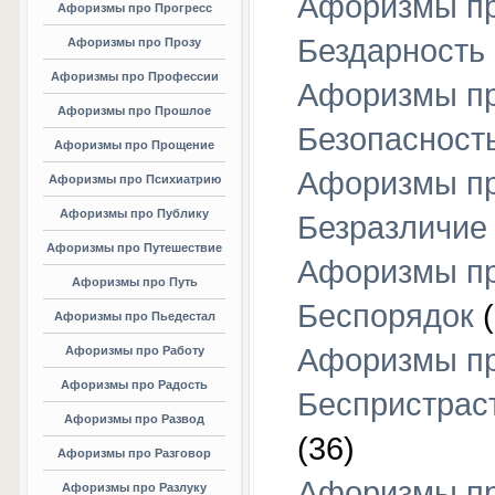
Афоризмы п
Афоризмы про Прогресс
Бездарность
Афоризмы про Прозу
Афоризмы про Профессии
Афоризмы п
Афоризмы про Прошлое
Безопасност
Афоризмы про Прощение
Афоризмы п
Афоризмы про Психиатрию
Афоризмы про Публику
Безразличие
Афоризмы про Путешествие
Афоризмы п
Афоризмы про Путь
Беспорядок
(
Афоризмы про Пьедестал
Афоризмы п
Афоризмы про Работу
Афоризмы про Радость
Беспристрас
Афоризмы про Развод
(36)
Афоризмы про Разговор
Афоризмы п
Афоризмы про Разлуку