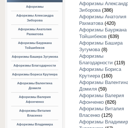
Афоризмы Александ
Афоризмы
Зиборова
(386)
Афоризмы Александра
Афоризмы Анатолия
Зиборова
Рахматова
(420)
Афоризмы Бауржана
Афоризмы Анатолия
Рахматова
Тойшибеков
(639)
Афоризмы Башира
Афоризмы Бауржана
Тойшибеков
Зугумова
(8)
Афоризмы
Афоризмы Башира Зугумова
Благодарности
(119)
Афоризмы Благодарности
Афоризмы Бориса
Афоризмы Бориса Крутиера
Крутиера
(160)
Афоризмы Валентин
Афоризмы Валентина
Домиля
Домиля
(59)
Афоризмы Валерия
Афоризмы Валерия
Афонченко
(826)
Афонченко
Афоризмы Виталия
Афоризмы Виталия
Власенко
(125)
Власенко
Афоризмы Владимир
Афоризмы Владимира