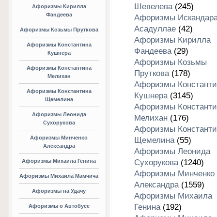
Шевелева
(245)
Афоризмы Кирилла
Фандеева
Афоризмы Искандар
Асадуллае
(42)
Афоризмы Козьмы Пруткова
Афоризмы Кирилла
Афоризмы Константина
Фандеева
(29)
Кушнера
Афоризмы Козьмы
Афоризмы Константина
Пруткова
(178)
Мелихан
Афоризмы Константи
Афоризмы Константина
Кушнера
(3145)
Щемелина
Афоризмы Константи
Афоризмы Леонида
Мелихан
(176)
Сухорукова
Афоризмы Константи
Афоризмы Минченко
Щемелина
(55)
Александра
Афоризмы Леонида
Афоризмы Михаила Генина
Сухорукова
(1240)
Афоризмы Минченко
Афоризмы Михаила Мамчича
Александра
(1559)
Афоризмы на Удачу
Афоризмы Михаила
Генина
(192)
Афоризмы о Автобусе