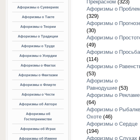
Прекрасном
(323)
Афоризмы о Суевериях
Афоризмы о Пробле
(329)
Афоризмы о Такте
Афоризмы о Прогноз
Афоризмы о Теории
(30)
Афоризмы о Традиции
Афоризмы о Простот
(49)
Афоризмы о Труде
Афоризмы о Просьба
Афоризмы о Усердии
(114)
Афоризмы о Фактах
Афоризмы о Равенст
(53)
Афоризмы о Фантазии
Афоризмы о
Афоризмы о Флирте
Равнодушие
(53)
Афоризмы о Рекламе
Афоризмы о Чести
(64)
Афоризмы об Авторе
Афоризмы о Рыбалке
Афоризмы об
Охоте
(46)
Гостеприимстве
Афоризмы о Сердце
Афоризмы об Играх
(194)
Афоризмы о Слухах
(
Афоризмы об Измене