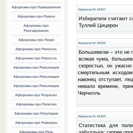
Афоризмы про Размышления
Афоризм № 44327
Афоризмы про Разное
Избиратели считают с
Туллий Цицерон
Афоризмы про
Разочарование
Афоризмы про Разум
Афоризм № 44326
Афоризмы про Ревность
Большевизм – это не п
всякая чума, большев
Афоризмы про Ревность
скоростью, он ужасно
Афоризмы про Революцию
смертельным исходом;
Афоризмы про Революцию
наконец отступает, л
немало времени, пре
Афоризмы про Революцию
Черчилль
Афоризмы про Результат
Афоризмы про Религию
Афоризмы про Репутацию
Афоризм № 44325
Афоризмы про Реформы
Статистика для пол
забулдыги: скорее опо
Афоризмы про Речь