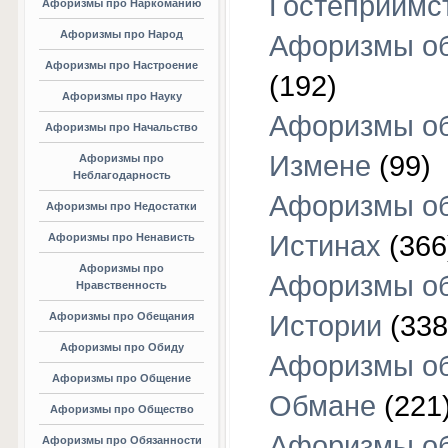
Гостеприимс
Афоризмы про Наркоманию
Афоризмы про Народ
Афоризмы об
Афоризмы про Настроение
(192)
Афоризмы про Науку
Афоризмы о
Афоризмы про Начальство
Измене
(99)
Афоризмы про
Неблагодарность
Афоризмы о
Афоризмы про Недостатки
Истинах
(366
Афоризмы про Ненависть
Афоризмы про
Афоризмы о
Нравственность
Афоризмы про Обещания
Истории
(338
Афоризмы про Обиду
Афоризмы о
Афоризмы про Общение
Обмане
(221
Афоризмы про Общество
Афоризмы о
Афоризмы про Обязанности