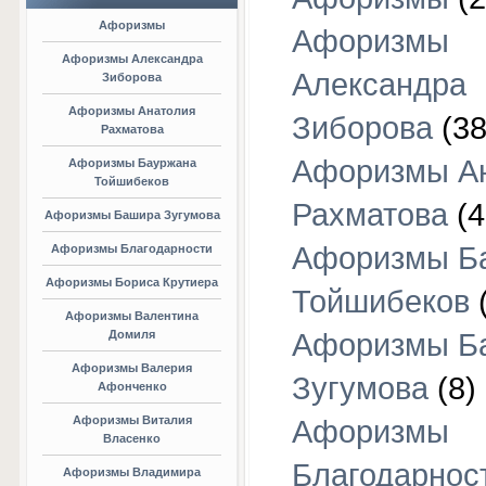
Афоризмы
Афоризмы
Афоризмы Александра
Александра
Зиборова
Афоризмы Анатолия
Зиборова
(38
Рахматова
Афоризмы А
Афоризмы Бауржана
Тойшибеков
Рахматова
(4
Афоризмы Башира Зугумова
Афоризмы Б
Афоризмы Благодарности
Афоризмы Бориса Крутиера
Тойшибеков
Афоризмы Валентина
Домиля
Афоризмы Б
Афоризмы Валерия
Зугумова
(8)
Афонченко
Афоризмы Виталия
Афоризмы
Власенко
Благодарнос
Афоризмы Владимира