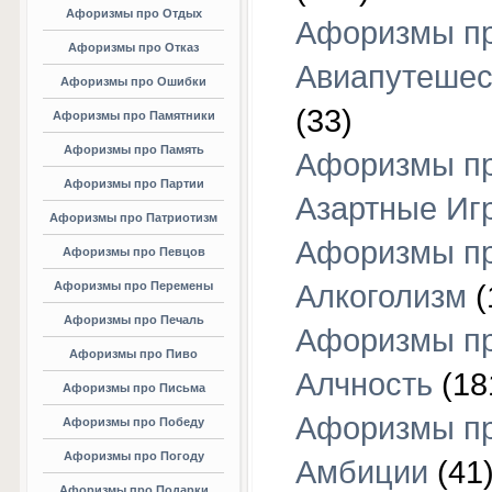
Афоризмы про Отдых
Афоризмы п
Афоризмы про Отказ
Авиапутешес
Афоризмы про Ошибки
(33)
Афоризмы про Памятники
Афоризмы про Память
Афоризмы п
Афоризмы про Партии
Азартные Иг
Афоризмы про Патриотизм
Афоризмы п
Афоризмы про Певцов
Афоризмы про Перемены
Алкоголизм
(
Афоризмы про Печаль
Афоризмы п
Афоризмы про Пиво
Алчность
(18
Афоризмы про Письма
Афоризмы п
Афоризмы про Победу
Афоризмы про Погоду
Амбиции
(41
Афоризмы про Подарки