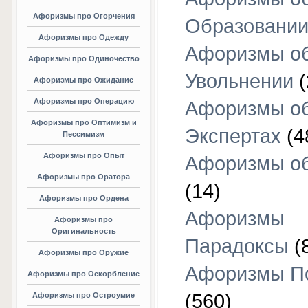
Афоризмы про Огорчения
Образовани
Афоризмы про Одежду
Афоризмы о
Афоризмы про Одиночество
Увольнении
(
Афоризмы про Ожидание
Афоризмы про Операцию
Афоризмы о
Афоризмы про Оптимизм и
Экспертах
(4
Пессимизм
Афоризмы про Опыт
Афоризмы об
Афоризмы про Оратора
(14)
Афоризмы про Ордена
Афоризмы
Афоризмы про
Оригинальность
Парадоксы
(
Афоризмы про Оружие
Афоризмы П
Афоризмы про Оскорбление
(560)
Афоризмы про Остроумие