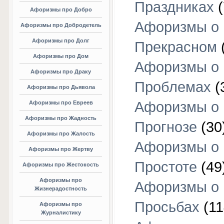
Праздниках
(
Афоризмы про Добро
Афоризмы о
Афоризмы про Добродетель
Афоризмы про Долг
Прекрасном
Афоризмы про Дом
Афоризмы о
Афоризмы про Драку
Проблемах
(
Афоризмы про Дьявола
Афоризмы о
Афоризмы про Евреев
Афоризмы про Жадность
Прогнозе
(30
Афоризмы про Жалость
Афоризмы о
Афоризмы про Жертву
Простоте
(49
Афоризмы про Жестокость
Афоризмы про
Афоризмы о
Жизнерадостность
Просьбах
(11
Афоризмы про
Журналистику