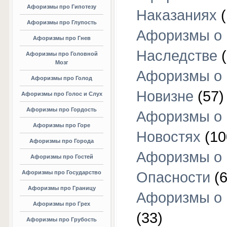
Афоризмы про Гипотезу
Наказаниях
(
Афоризмы про Глупость
Афоризмы о
Афоризмы про Гнев
Наследстве
(
Афоризмы про Головной
Мозг
Афоризмы о
Афоризмы про Голод
Новизне
(57)
Афоризмы про Голос и Слух
Афоризмы про Гордость
Афоризмы о
Афоризмы про Горе
Новостях
(10
Афоризмы про Города
Афоризмы о
Афоризмы про Гостей
Афоризмы про Государство
Опасности
(6
Афоризмы про Границу
Афоризмы о
Афоризмы про Грех
(33)
Афоризмы про Грубость