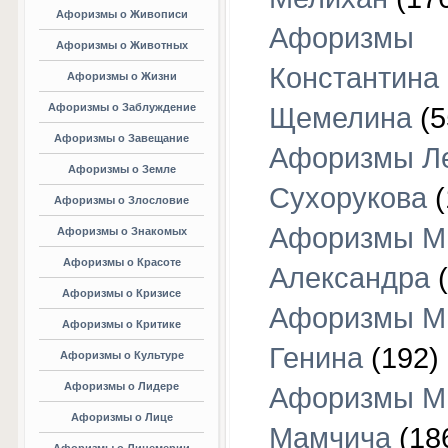
Афоризмы о Живописи
Афоризмы
Афоризмы о Животных
Константина
Афоризмы о Жизни
Афоризмы о Заблуждение
Щемелина
(5
Афоризмы о Завещание
Афоризмы Л
Афоризмы о Земле
Сухорукова
(
Афоризмы о Злословие
Афоризмы М
Афоризмы о Знакомых
Афоризмы о Красоте
Александра
(
Афоризмы о Кризисе
Афоризмы М
Афоризмы о Критике
Генина
(192)
Афоризмы о Культуре
Афоризмы о Лидере
Афоризмы М
Афоризмы о Лице
Мамчича
(18