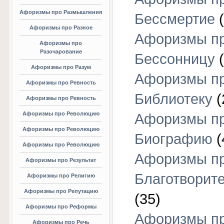
Афоризмы про Размышления
Бессмертие
(
Афоризмы про Разное
Афоризмы п
Афоризмы про
Разочарование
Бессонницу
(
Афоризмы про Разум
Афоризмы п
Афоризмы про Ревность
Библиотеку
(
Афоризмы про Ревность
Афоризмы про Революцию
Афоризмы п
Афоризмы про Революцию
Биографию
(
Афоризмы про Революцию
Афоризмы п
Афоризмы про Результат
Благотворит
Афоризмы про Религию
Афоризмы про Репутацию
(35)
Афоризмы про Реформы
Афоризмы п
Афоризмы про Речь