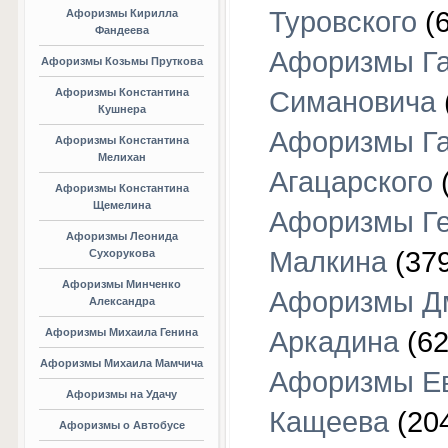
Туровского
(6
Афоризмы Кирилла
Фандеева
Афоризмы Г
Афоризмы Козьмы Пруткова
Афоризмы Константина
Симановича
Кушнера
Афоризмы Г
Афоризмы Константина
Мелихан
Агацарского
(
Афоризмы Константина
Щемелина
Афоризмы Г
Афоризмы Леонида
Малкина
(379
Сухорукова
Афоризмы Минченко
Афоризмы Д
Александра
Афоризмы Михаила Генина
Аркадина
(62
Афоризмы Михаила Мамчича
Афоризмы Е
Афоризмы на Удачу
Кащеева
(20
Афоризмы о Автобусе