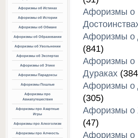
Афоризмы об Истинах
Афоризмы о
Афоризмы об Истории
Достоинства
Афоризмы об Обмане
Афоризмы о
Афоризмы об Образовании
(841)
Афоризмы об Увольнении
Афоризмы об Экспертах
Афоризмы о
Афоризмы об Этике
Дураках
(384
Афоризмы Парадоксы
Афоризмы о
Афоризмы Пошлые
Афоризмы про
(305)
Авиапутешествия
Афоризмы о
Афоризмы про Азартные
Игры
(47)
Афоризмы про Алкоголизм
Афоризмы о
Афоризмы про Алчность