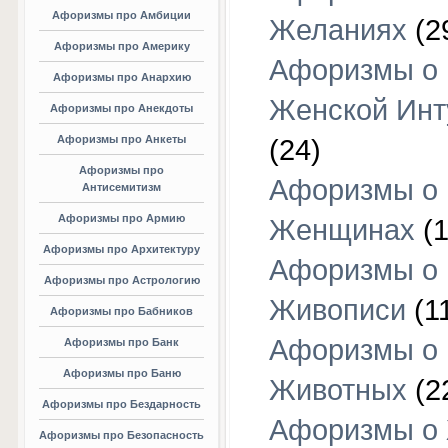
Афоризмы про Амбиции
Желаниях
(2
Афоризмы про Америку
Афоризмы о
Афоризмы про Анархию
Женской Инт
Афоризмы про Анекдоты
Афоризмы про Анкеты
(24)
Афоризмы про
Афоризмы о
Антисемитизм
Афоризмы про Армию
Женщинах
(1
Афоризмы про Архитектуру
Афоризмы о
Афоризмы про Астрологию
Живописи
(1
Афоризмы про Бабников
Афоризмы о
Афоризмы про Банк
Афоризмы про Баню
Животных
(2
Афоризмы про Бездарность
Афоризмы о
Афоризмы про Безопасность