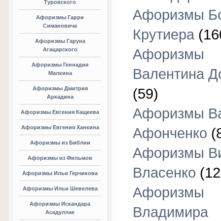
Туровского
Афоризмы Б
Афоризмы Гарри
Симановича
Крутиера
(16
Афоризмы Гаруна
Агацарского
Афоризмы
Афоризмы Геннадия
Валентина Д
Малкина
Афоризмы Дмитрия
(59)
Аркадина
Афоризмы В
Афоризмы Евгения Кащеева
Афоризмы Евгения Ханкина
Афонченко
(
Афоризмы из Библии
Афоризмы В
Афоризмы из Фильмов
Власенко
(12
Афоризмы Ильи Герчикова
Афоризмы
Афоризмы Ильи Шевелева
Афоризмы Искандара
Владимира
Асадуллае