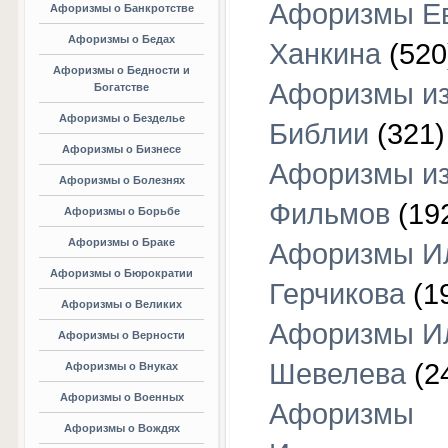
Афоризмы Е
Афоризмы о Банкротстве
Афоризмы о Бедах
Ханкина
(520
Афоризмы о Бедности и
Афоризмы и
Богатстве
Афоризмы о Безделье
Библии
(321)
Афоризмы о Бизнесе
Афоризмы и
Афоризмы о Болезнях
Фильмов
(19
Афоризмы о Борьбе
Афоризмы о Браке
Афоризмы И
Афоризмы о Бюрократии
Герчикова
(1
Афоризмы о Великих
Афоризмы И
Афоризмы о Верности
Шевелева
(2
Афоризмы о Внуках
Афоризмы о Военных
Афоризмы
Афоризмы о Вождях