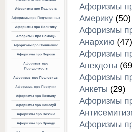
Афоризмы п
Афоризмы про Подлость
Америку
(50)
Афоризмы про Подчиненных
Афоризмы про Политику
Афоризмы п
Афоризмы про Помощь
Анархию
(47
Афоризмы про Понимание
Афоризмы п
Афоризмы про Пороки
Анекдоты
(69
Афоризмы про
Порядочность
Афоризмы п
Афоризмы про Пословицы
Анкеты
(29)
Афоризмы про Поступки
Афоризмы про Похвалу
Афоризмы п
Афоризмы про Поцелуй
Антисемитиз
Афоризмы про Поэзию
Афоризмы п
Афоризмы про Правду