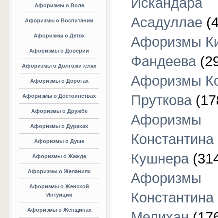
Искандара
Афоризмы о Воле
Асадуллае
(4
Афоризмы о Воспитании
Афоризмы о Детях
Афоризмы К
Афоризмы о Доверии
Фандеева
(29
Афоризмы о Долгожителях
Афоризмы К
Афоризмы о Дорогах
Пруткова
(17
Афоризмы о Достоинствах
Афоризмы о Дружбе
Афоризмы
Афоризмы о Дураках
Константина
Афоризмы о Душе
Кушнера
(31
Афоризмы о Жажде
Афоризмы о Желаниях
Афоризмы
Афоризмы о Женской
Константина
Интуиции
Афоризмы о Женщинах
Мелихан
(17