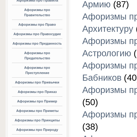
Афоризмы про Правила
Армию
(87)
Афоризмы про
Афоризмы п
Правительство
Афоризмы про Право
Архитектуру
Афоризмы про Правосудие
Афоризмы п
Афоризмы про Преданность
Астрологию
(
Афоризмы про
Предательство
Афоризмы п
Афоризмы про
Преступление
Бабников
(40
Афоризмы про Привычки
Афоризмы пр
Афоризмы про Приказ
(50)
Афоризмы про Пример
Афоризмы про Приметы
Афоризмы п
Афоризмы про Принципы
(38)
Афоризмы про Природу