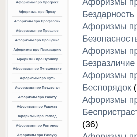
Афоризмы п
Афоризмы про Прогресс
Бездарность
Афоризмы про Прозу
Афоризмы про Профессии
Афоризмы п
Афоризмы про Прошлое
Безопасност
Афоризмы про Прощение
Афоризмы п
Афоризмы про Психиатрию
Афоризмы про Публику
Безразличие
Афоризмы про Путешествие
Афоризмы п
Афоризмы про Путь
Беспорядок
(
Афоризмы про Пьедестал
Афоризмы п
Афоризмы про Работу
Афоризмы про Радость
Беспристрас
Афоризмы про Развод
(36)
Афоризмы про Разговор
Афоризмы п
Афоризмы про Разлуку