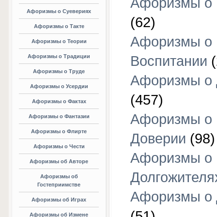
Афоризмы о 
Афоризмы о Суевериях
(62)
Афоризмы о Такте
Афоризмы о
Афоризмы о Теории
Афоризмы о Традиции
Воспитании
(
Афоризмы о Труде
Афоризмы о 
Афоризмы о Усердии
(457)
Афоризмы о Фактах
Афоризмы о
Афоризмы о Фантазии
Афоризмы о Флирте
Доверии
(98)
Афоризмы о Чести
Афоризмы о
Афоризмы об Авторе
Долгожителя
Афоризмы об
Гостеприимстве
Афоризмы о 
Афоризмы об Играх
(51)
Афоризмы об Измене