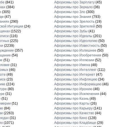
жбе
(841)
Афоризмы про Зарплату
(45)
ках
(384)
Афоризмы про Зеркало
(36)
е
(305)
Афоризмы про Зло
(300)
де
(47)
Афоризмы про Знания
(793)
аниях
(290)
Афоризмы про Зрелость
(19)
кой Интуиции
(24)
Афоризмы про Зрителей
(50)
щинах
(1522)
Афоризмы про Зубы
(41)
описи
(116)
Афоризмы про Идеалы
(201)
отных
(225)
Афоризмы про Идеологию
(50)
ни
(2239)
Афоризмы про Известность
(50)
луждение
(357)
Афоризмы про Излишнее
(50)
ещание
(54)
Афоризмы про Изобретения
(50)
ле
(51)
Афоризмы про Иллюзии
(52)
ловие
(31)
Афоризмы про Имена
(48)
комых
(46)
Афоризмы про Интеллект
(111)
оте
(49)
Афоризмы про Интернет
(47)
исе
(23)
Афоризмы про Инфляцию
(34)
ике
(224)
Афоризмы про Информацию
(46)
туре
(80)
Афоризмы про Иронию
(46)
ере
(31)
Афоризмы про Исключения
(44)
е
(51)
Афоризмы про Казнь
(49)
емерии
(51)
Афоризмы про Карты
(26)
ке
(84)
Афоризмы про Карьеру
(141)
ви
(2263)
Афоризмы про Качество
(44)
оедах
(31)
Афоризмы про Кино
(128)
ях
(1071)
Афоризмы про Кладбище
(29)