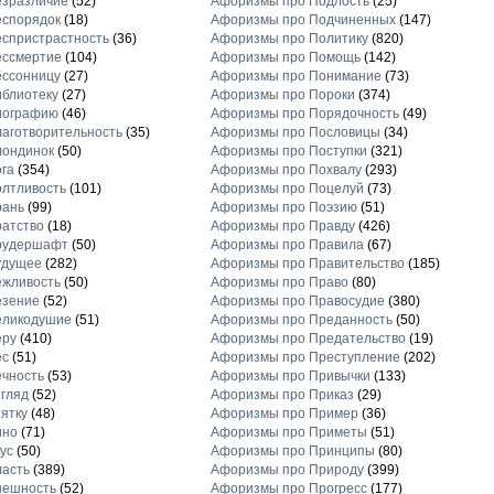
езразличие
(52)
Афоризмы про Подлость
(25)
еспорядок
(18)
Афоризмы про Подчиненных
(147)
спристрастность
(36)
Афоризмы про Политику
(820)
ессмертие
(104)
Афоризмы про Помощь
(142)
ессонницу
(27)
Афоризмы про Понимание
(73)
блиотеку
(27)
Афоризмы про Пороки
(374)
иографию
(46)
Афоризмы про Порядочность
(49)
аготворительность
(35)
Афоризмы про Пословицы
(34)
лондинок
(50)
Афоризмы про Поступки
(321)
га
(354)
Афоризмы про Похвалу
(293)
лтливость
(101)
Афоризмы про Поцелуй
(73)
рань
(99)
Афоризмы про Поэзию
(51)
атство
(18)
Афоризмы про Правду
(426)
рудершафт
(50)
Афоризмы про Правила
(67)
удущее
(282)
Афоризмы про Правительство
(185)
ежливость
(50)
Афоризмы про Право
(80)
езение
(52)
Афоризмы про Правосудие
(380)
еликодушие
(51)
Афоризмы про Преданность
(50)
еру
(410)
Афоризмы про Предательство
(19)
ес
(51)
Афоризмы про Преступление
(202)
чность
(53)
Афоризмы про Привычки
(133)
гляд
(52)
Афоризмы про Приказ
(29)
ятку
(48)
Афоризмы про Пример
(36)
ино
(71)
Афоризмы про Приметы
(51)
ус
(50)
Афоризмы про Принципы
(80)
асть
(389)
Афоризмы про Природу
(399)
нешность
(52)
Афоризмы про Прогресс
(177)