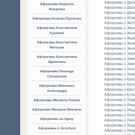
Афоризмы о Дру
Афоризмы Кирилла
Афоризмы о Дура
Фандеева
Афоризмы о Душ
Афоризмы о Жаж
Афоризмы Козьмы Пруткова
Афоризмы о Жел
Афоризмы Константина
Афоризмы о Женс
Кушнера
Афоризмы о Жен
Афоризмы о Жив
Афоризмы Константина
Афоризмы о Жив
Мелихан
Афоризмы о Жиз
Афоризмы о Заб
Афоризмы Константина
Афоризмы о Зав
Щемелина
Афоризмы о Зем
Афоризмы о Злос
Афоризмы Леонида
Афоризмы о Зна
Сухорукова
Афоризмы о Крас
Афоризмы о Криз
Афоризмы Минченко
Афоризмы о Крит
Александра
Афоризмы о Куль
Афоризмы о Лид
Афоризмы Михаила Генина
Афоризмы о Лиц
Афоризмы Михаила Мамчича
Афоризмы о Лиц
Афоризмы о Логи
Афоризмы на Удачу
Афоризмы о Люб
Афоризмы о Люд
Афоризмы о Автобусе
Афоризмы о Люд