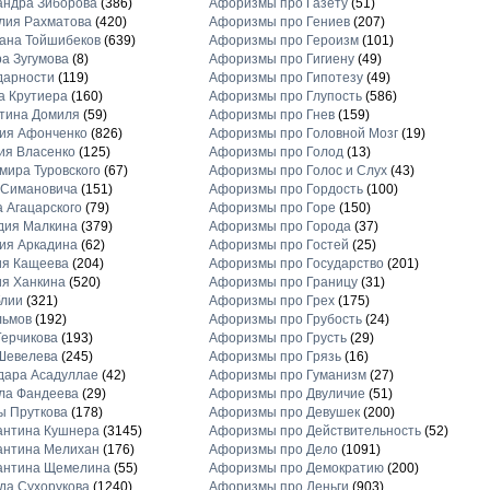
андра Зиборова
(386)
Афоризмы про Газету
(51)
лия Рахматова
(420)
Афоризмы про Гениев
(207)
ана Тойшибеков
(639)
Афоризмы про Героизм
(101)
а Зугумова
(8)
Афоризмы про Гигиену
(49)
дарности
(119)
Афоризмы про Гипотезу
(49)
а Крутиера
(160)
Афоризмы про Глупость
(586)
тина Домиля
(59)
Афоризмы про Гнев
(159)
ия Афонченко
(826)
Афоризмы про Головной Мозг
(19)
ия Власенко
(125)
Афоризмы про Голод
(13)
ира Туровского
(67)
Афоризмы про Голос и Слух
(43)
 Симановича
(151)
Афоризмы про Гордость
(100)
 Агацарского
(79)
Афоризмы про Горе
(150)
дия Малкина
(379)
Афоризмы про Города
(37)
ия Аркадина
(62)
Афоризмы про Гостей
(25)
ия Кащеева
(204)
Афоризмы про Государство
(201)
я Ханкина
(520)
Афоризмы про Границу
(31)
блии
(321)
Афоризмы про Грех
(175)
льмов
(192)
Афоризмы про Грубость
(24)
ерчикова
(193)
Афоризмы про Грусть
(29)
Шевелева
(245)
Афоризмы про Грязь
(16)
дара Асадуллае
(42)
Афоризмы про Гуманизм
(27)
ла Фандеева
(29)
Афоризмы про Двуличие
(51)
ы Пруткова
(178)
Афоризмы про Девушек
(200)
антина Кушнера
(3145)
Афоризмы про Действительность
(52)
антина Мелихан
(176)
Афоризмы про Дело
(1091)
антина Щемелина
(55)
Афоризмы про Демократию
(200)
а Сухорукова
(1240)
Афоризмы про Деньги
(903)