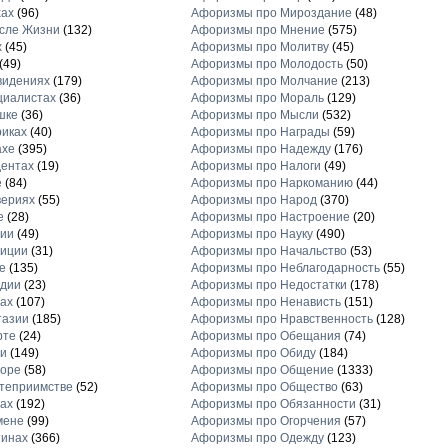
хах
(96)
Афоризмы про Мироздание
(48)
сле Жизни
(132)
Афоризмы про Мнение
(575)
х
(45)
Афоризмы про Молитву
(45)
(49)
Афоризмы про Молодость
(50)
видениях
(179)
Афоризмы про Молчание
(213)
циалистах
(36)
Афоризмы про Мораль
(129)
шке
(36)
Афоризмы про Мысли
(532)
иках
(40)
Афоризмы про Награды
(59)
ахе
(395)
Афоризмы про Надежду
(176)
ентах
(19)
Афоризмы про Налоги
(49)
е
(84)
Афоризмы про Наркоманию
(44)
вериях
(55)
Афоризмы про Народ
(370)
е
(28)
Афоризмы про Настроение
(20)
рии
(49)
Афоризмы про Науку
(490)
диции
(31)
Афоризмы про Начальство
(53)
е
(135)
Афоризмы про Неблагодарность
(55)
рдии
(23)
Афоризмы про Недостатки
(178)
ах
(107)
Афоризмы про Ненависть
(151)
тазии
(185)
Афоризмы про Нравственность
(128)
рте
(24)
Афоризмы про Обещания
(74)
и
(149)
Афоризмы про Обиду
(184)
торе
(58)
Афоризмы про Общение
(1333)
теприимстве
(52)
Афоризмы про Общество
(63)
ах
(192)
Афоризмы про Обязанности
(31)
мене
(99)
Афоризмы про Огорчения
(57)
тинах
(366)
Афоризмы про Одежду
(123)