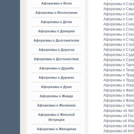
Афоризмы о Воле
Афоризмы о Слу
Афоризмы о Смы
Афоризмы о Воспитании
Афоризмы о Сна
Афоризмы о Сне
Афоризмы о Детях
Афоризмы о Сно
Афоризмы о Спе
Афоризмы о Доверии
Афоризмы о Спе
Афоризмы о Стар
Афоризмы о Долгожителях
Афоризмы о Стр
Афоризмы о Студ
Афоризмы о Дорогах
Афоризмы о Суд
Афоризмы о Достоинствах
Афоризмы о Суе
Афоризмы о Такт
Афоризмы о Дружбе
Афоризмы о Тео
Афоризмы о Тра
Афоризмы о Дураках
Афоризмы о Труд
Афоризмы о Усе
Афоризмы о Душе
Афоризмы о Факт
Афоризмы о Фан
Афоризмы о Жажде
Афоризмы о Фли
Афоризмы о Желаниях
Афоризмы о Чест
Афоризмы об Ав
Афоризмы о Женской
Афоризмы об Гос
Интуиции
Афоризмы об Игр
Афоризмы об Из
Афоризмы о Женщинах
Афоризмы об Ис