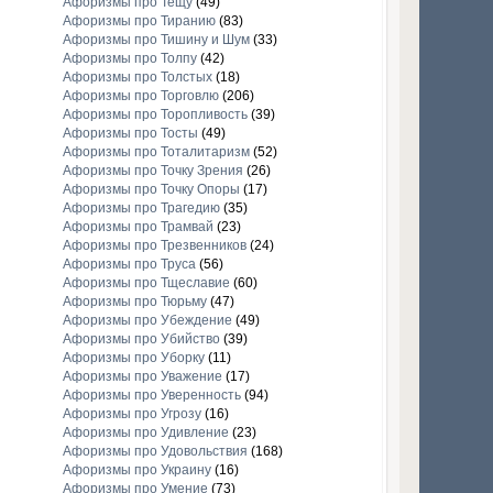
Афоризмы про Тещу
(49)
Афоризмы про Тиранию
(83)
Афоризмы про Тишину и Шум
(33)
Афоризмы про Толпу
(42)
Афоризмы про Толстых
(18)
Афоризмы про Торговлю
(206)
Афоризмы про Торопливость
(39)
Афоризмы про Тосты
(49)
Афоризмы про Тоталитаризм
(52)
Афоризмы про Точку Зрения
(26)
Афоризмы про Точку Опоры
(17)
Афоризмы про Трагедию
(35)
Афоризмы про Трамвай
(23)
Афоризмы про Трезвенников
(24)
Афоризмы про Труса
(56)
Афоризмы про Тщеславие
(60)
Афоризмы про Тюрьму
(47)
Афоризмы про Убеждение
(49)
Афоризмы про Убийство
(39)
Афоризмы про Уборку
(11)
Афоризмы про Уважение
(17)
Афоризмы про Уверенность
(94)
Афоризмы про Угрозу
(16)
Афоризмы про Удивление
(23)
Афоризмы про Удовольствия
(168)
Афоризмы про Украину
(16)
Афоризмы про Умение
(73)