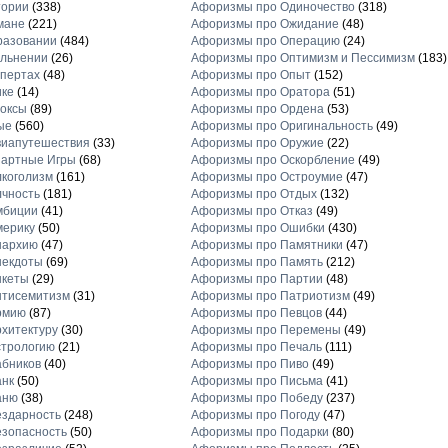
тории
(338)
Афоризмы про Одиночество
(318)
мане
(221)
Афоризмы про Ожидание
(48)
разовании
(484)
Афоризмы про Операцию
(24)
льнении
(26)
Афоризмы про Оптимизм и Пессимизм
(183)
пертах
(48)
Афоризмы про Опыт
(152)
ике
(14)
Афоризмы про Оратора
(51)
оксы
(89)
Афоризмы про Ордена
(53)
ые
(560)
Афоризмы про Оригинальность
(49)
виапутешествия
(33)
Афоризмы про Оружие
(22)
зартные Игры
(68)
Афоризмы про Оскорбление
(49)
коголизм
(161)
Афоризмы про Остроумие
(47)
чность
(181)
Афоризмы про Отдых
(132)
мбиции
(41)
Афоризмы про Отказ
(49)
мерику
(50)
Афоризмы про Ошибки
(430)
нархию
(47)
Афоризмы про Памятники
(47)
некдоты
(69)
Афоризмы про Память
(212)
нкеты
(29)
Афоризмы про Партии
(48)
нтисемитизм
(31)
Афоризмы про Патриотизм
(49)
рмию
(87)
Афоризмы про Певцов
(44)
хитектуру
(30)
Афоризмы про Перемены
(49)
стрологию
(21)
Афоризмы про Печаль
(111)
бников
(40)
Афоризмы про Пиво
(49)
анк
(50)
Афоризмы про Письма
(41)
аню
(38)
Афоризмы про Победу
(237)
здарность
(248)
Афоризмы про Погоду
(47)
зопасность
(50)
Афоризмы про Подарки
(80)