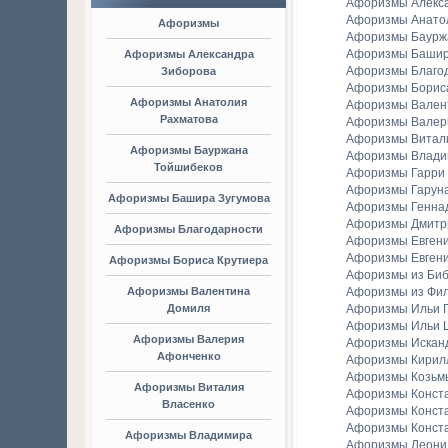
Афоризмы Алекс
Афоризмы Анато
Афоризмы
Афоризмы Баурж
Афоризмы Башир
Афоризмы Александра
Афоризмы Благо
Зиборова
Афоризмы Борис
Афоризмы Анатолия
Афоризмы Вален
Рахматова
Афоризмы Валер
Афоризмы Витал
Афоризмы Бауржана
Афоризмы Владим
Тойшибеков
Афоризмы Гарри
Афоризмы Гаруна
Афоризмы Башира Зугумова
Афоризмы Генна
Афоризмы Дмитр
Афоризмы Благодарности
Афоризмы Евген
Афоризмы Евгени
Афоризмы Бориса Крутиера
Афоризмы из Би
Афоризмы Валентина
Афоризмы из Фи
Домиля
Афоризмы Ильи Г
Афоризмы Ильи 
Афоризмы Валерия
Афоризмы Искан
Афонченко
Афоризмы Кирил
Афоризмы Козьм
Афоризмы Виталия
Афоризмы Конст
Власенко
Афоризмы Конст
Афоризмы Конст
Афоризмы Владимира
Афоризмы Леонид