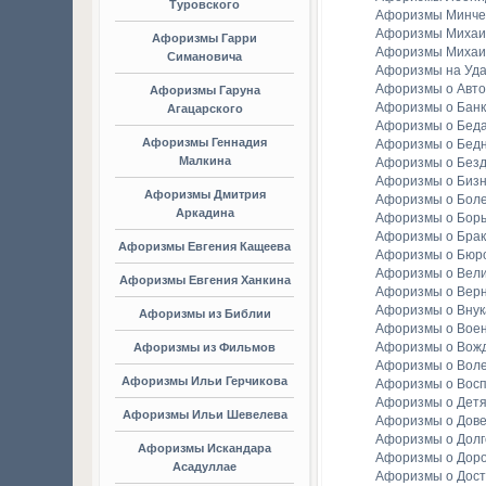
Туровского
Афоризмы Минче
Афоризмы Михаи
Афоризмы Гарри
Афоризмы Михаи
Симановича
Афоризмы на Уда
Афоризмы о Авто
Афоризмы Гаруна
Афоризмы о Банк
Агацарского
Афоризмы о Бед
Афоризмы Геннадия
Афоризмы о Бедн
Малкина
Афоризмы о Без
Афоризмы о Биз
Афоризмы Дмитрия
Афоризмы о Бол
Аркадина
Афоризмы о Бор
Афоризмы о Брак
Афоризмы Евгения Кащеева
Афоризмы о Бюр
Афоризмы о Вели
Афоризмы Евгения Ханкина
Афоризмы о Вер
Афоризмы о Внук
Афоризмы из Библии
Афоризмы о Вое
Афоризмы о Вож
Афоризмы из Фильмов
Афоризмы о Вол
Афоризмы Ильи Герчикова
Афоризмы о Вос
Афоризмы о Детя
Афоризмы Ильи Шевелева
Афоризмы о Дов
Афоризмы о Долг
Афоризмы Искандара
Афоризмы о Доро
Асадуллае
Афоризмы о Дост