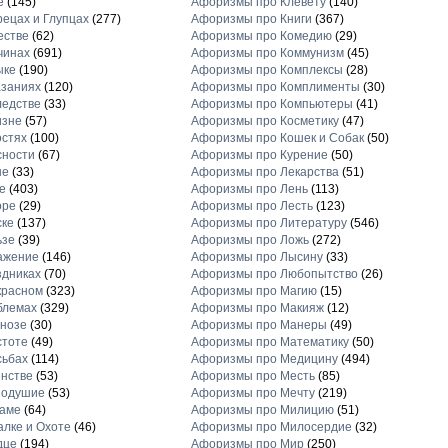
е
(145)
Афоризмы про Клевету
(140)
ецах и Глупцах
(277)
Афоризмы про Книги
(367)
естве
(62)
Афоризмы про Комедию
(29)
чинах
(691)
Афоризмы про Коммунизм
(45)
ыке
(190)
Афоризмы про Комплексы
(28)
заниях
(120)
Афоризмы про Комплименты
(30)
едстве
(33)
Афоризмы про Компьютеры
(41)
изне
(57)
Афоризмы про Косметику
(47)
стях
(100)
Афоризмы про Кошек и Собак
(50)
сности
(67)
Афоризмы про Курение
(50)
не
(33)
Афоризмы про Лекарства
(51)
е
(403)
Афоризмы про Лень
(113)
оре
(29)
Афоризмы про Лесть
(123)
ске
(137)
Афоризмы про Литературу
(546)
ьзе
(39)
Афоризмы про Ложь
(272)
ажение
(146)
Афоризмы про Лысину
(33)
дниках
(70)
Афоризмы про Любопытство
(26)
красном
(323)
Афоризмы про Магию
(15)
блемах
(329)
Афоризмы про Макияж
(12)
нозе
(30)
Афоризмы про Манеры
(49)
стоте
(49)
Афоризмы про Математику
(50)
сьбах
(114)
Афоризмы про Медицину
(494)
нстве
(53)
Афоризмы про Месть
(85)
нодушие
(53)
Афоризмы про Мечту
(219)
ламе
(64)
Афоризмы про Милицию
(51)
лке и Охоте
(46)
Афоризмы про Милосердие
(32)
дце
(194)
Афоризмы про Мир
(250)