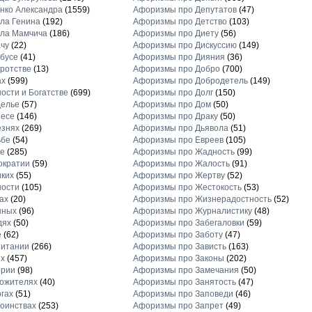
нко Александра
(1559)
Афоризмы про Депутатов
(47)
ла Генина
(192)
Афоризмы про Детство
(103)
ла Мамчича
(186)
Афоризмы про Диету
(56)
чу
(22)
Афоризмы про Дискуссию
(149)
бусе
(41)
Афоризмы про Дияния
(36)
ротстве
(13)
Афоризмы про Добро
(700)
ах
(599)
Афоризмы про Добродетель
(149)
ости и Богатстве
(699)
Афоризмы про Долг
(150)
делье
(57)
Афоризмы про Дом
(50)
несе
(146)
Афоризмы про Драку
(50)
езнях
(269)
Афоризмы про Дьявола
(51)
ьбе
(54)
Афоризмы про Евреев
(105)
е
(285)
Афоризмы про Жадность
(99)
ократии
(59)
Афоризмы про Жалость
(91)
ких
(55)
Афоризмы про Жертву
(52)
ности
(105)
Афоризмы про Жестокость
(53)
ах
(20)
Афоризмы про Жизнерадостность
(52)
нных
(96)
Афоризмы про Журналистику
(48)
дях
(50)
Афоризмы про Забегаловки
(59)
е
(62)
Афоризмы про Заботу
(47)
питании
(266)
Афоризмы про Зависть
(163)
х
(457)
Афоризмы про Законы
(202)
ерии
(98)
Афоризмы про Замечания
(50)
ожителях
(40)
Афоризмы про Занятость
(47)
гах
(51)
Афоризмы про Заповеди
(46)
оинствах
(253)
Афоризмы про Запрет
(49)