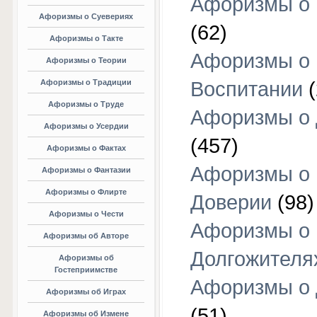
Афоризмы о 
Афоризмы о Суевериях
(62)
Афоризмы о Такте
Афоризмы о
Афоризмы о Теории
Афоризмы о Традиции
Воспитании
(
Афоризмы о Труде
Афоризмы о 
Афоризмы о Усердии
(457)
Афоризмы о Фактах
Афоризмы о
Афоризмы о Фантазии
Афоризмы о Флирте
Доверии
(98)
Афоризмы о Чести
Афоризмы о
Афоризмы об Авторе
Долгожителя
Афоризмы об
Гостеприимстве
Афоризмы о 
Афоризмы об Играх
(51)
Афоризмы об Измене