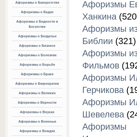
Афоризмы Е
Афоризмы о Банкротстве
Афоризмы о Бедах
Ханкина
(520
Афоризмы о Бедности и
Афоризмы и
Богатстве
Афоризмы о Безделье
Библии
(321)
Афоризмы о Бизнесе
Афоризмы и
Афоризмы о Болезнях
Фильмов
(19
Афоризмы о Борьбе
Афоризмы о Браке
Афоризмы И
Афоризмы о Бюрократии
Герчикова
(1
Афоризмы о Великих
Афоризмы И
Афоризмы о Верности
Шевелева
(2
Афоризмы о Внуках
Афоризмы о Военных
Афоризмы
Афоризмы о Вождях