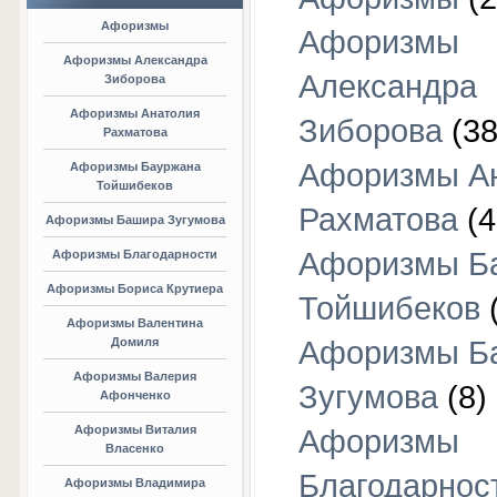
Афоризмы
Афоризмы
Афоризмы Александра
Александра
Зиборова
Афоризмы Анатолия
Зиборова
(38
Рахматова
Афоризмы А
Афоризмы Бауржана
Тойшибеков
Рахматова
(4
Афоризмы Башира Зугумова
Афоризмы Б
Афоризмы Благодарности
Афоризмы Бориса Крутиера
Тойшибеков
Афоризмы Валентина
Домиля
Афоризмы Б
Афоризмы Валерия
Зугумова
(8)
Афонченко
Афоризмы Виталия
Афоризмы
Власенко
Благодарнос
Афоризмы Владимира