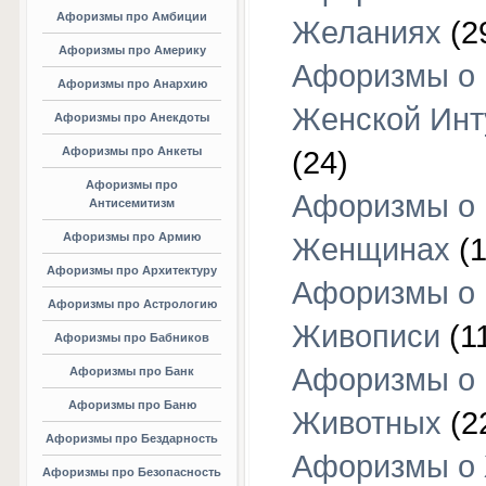
Афоризмы про Амбиции
Желаниях
(2
Афоризмы про Америку
Афоризмы о
Афоризмы про Анархию
Женской Инт
Афоризмы про Анекдоты
Афоризмы про Анкеты
(24)
Афоризмы про
Афоризмы о
Антисемитизм
Афоризмы про Армию
Женщинах
(1
Афоризмы про Архитектуру
Афоризмы о
Афоризмы про Астрологию
Живописи
(1
Афоризмы про Бабников
Афоризмы о
Афоризмы про Банк
Афоризмы про Баню
Животных
(2
Афоризмы про Бездарность
Афоризмы о
Афоризмы про Безопасность