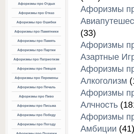
Афоризмы про Отдых
Афоризмы п
Афоризмы про Отказ
Авиапутешес
Афоризмы про Ошибки
(33)
Афоризмы про Памятники
Афоризмы про Память
Афоризмы п
Афоризмы про Партии
Азартные Иг
Афоризмы про Патриотизм
Афоризмы п
Афоризмы про Певцов
Афоризмы про Перемены
Алкоголизм
(
Афоризмы про Печаль
Афоризмы п
Афоризмы про Пиво
Алчность
(18
Афоризмы про Письма
Афоризмы п
Афоризмы про Победу
Афоризмы про Погоду
Амбиции
(41
Афоризмы про Подарки