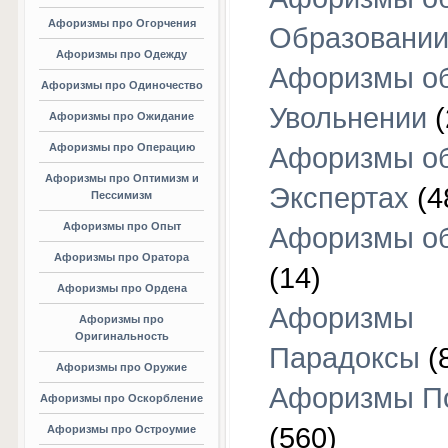
Афоризмы про Огорчения
Образовани
Афоризмы про Одежду
Афоризмы о
Афоризмы про Одиночество
Увольнении
(
Афоризмы про Ожидание
Афоризмы про Операцию
Афоризмы о
Афоризмы про Оптимизм и
Экспертах
(4
Пессимизм
Афоризмы про Опыт
Афоризмы об
Афоризмы про Оратора
(14)
Афоризмы про Ордена
Афоризмы
Афоризмы про
Оригинальность
Парадоксы
(
Афоризмы про Оружие
Афоризмы П
Афоризмы про Оскорбление
(560)
Афоризмы про Остроумие