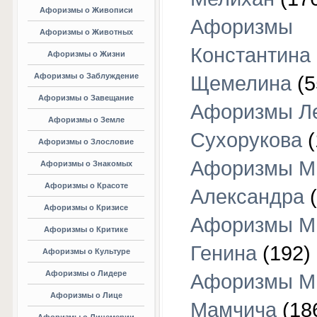
Афоризмы о Живописи
Афоризмы
Афоризмы о Животных
Константина
Афоризмы о Жизни
Афоризмы о Заблуждение
Щемелина
(5
Афоризмы о Завещание
Афоризмы Л
Афоризмы о Земле
Сухорукова
(
Афоризмы о Злословие
Афоризмы М
Афоризмы о Знакомых
Афоризмы о Красоте
Александра
(
Афоризмы о Кризисе
Афоризмы М
Афоризмы о Критике
Генина
(192)
Афоризмы о Культуре
Афоризмы о Лидере
Афоризмы М
Афоризмы о Лице
Мамчича
(18