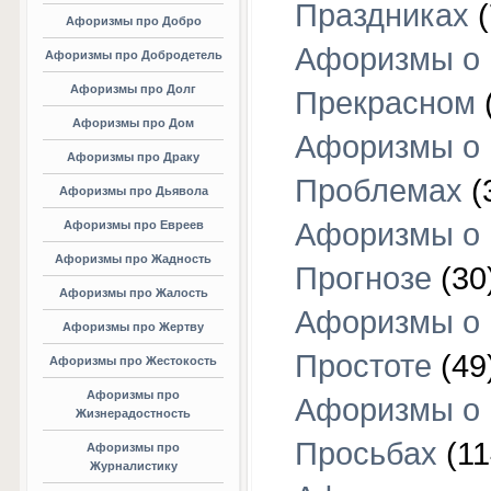
Праздниках
(
Афоризмы про Добро
Афоризмы о
Афоризмы про Добродетель
Афоризмы про Долг
Прекрасном
Афоризмы про Дом
Афоризмы о
Афоризмы про Драку
Проблемах
(
Афоризмы про Дьявола
Афоризмы о
Афоризмы про Евреев
Афоризмы про Жадность
Прогнозе
(30
Афоризмы про Жалость
Афоризмы о
Афоризмы про Жертву
Простоте
(49
Афоризмы про Жестокость
Афоризмы про
Афоризмы о
Жизнерадостность
Просьбах
(11
Афоризмы про
Журналистику