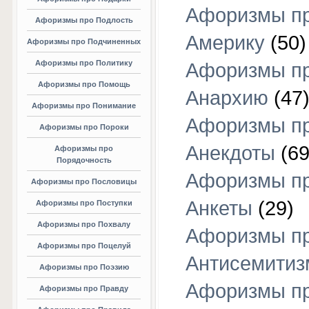
Афоризмы п
Афоризмы про Подлость
Америку
(50)
Афоризмы про Подчиненных
Афоризмы про Политику
Афоризмы п
Афоризмы про Помощь
Анархию
(47
Афоризмы про Понимание
Афоризмы п
Афоризмы про Пороки
Анекдоты
(69
Афоризмы про
Порядочность
Афоризмы п
Афоризмы про Пословицы
Анкеты
(29)
Афоризмы про Поступки
Афоризмы про Похвалу
Афоризмы п
Афоризмы про Поцелуй
Антисемитиз
Афоризмы про Поэзию
Афоризмы п
Афоризмы про Правду