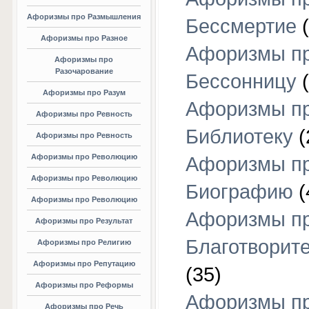
Афоризмы про Размышления
Бессмертие
(
Афоризмы про Разное
Афоризмы п
Афоризмы про
Разочарование
Бессонницу
(
Афоризмы про Разум
Афоризмы п
Афоризмы про Ревность
Библиотеку
(
Афоризмы про Ревность
Афоризмы про Революцию
Афоризмы п
Афоризмы про Революцию
Биографию
(
Афоризмы про Революцию
Афоризмы п
Афоризмы про Результат
Благотворит
Афоризмы про Религию
Афоризмы про Репутацию
(35)
Афоризмы про Реформы
Афоризмы п
Афоризмы про Речь