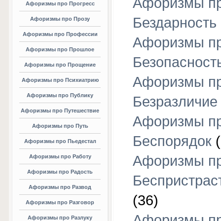
Афоризмы п
Афоризмы про Прогресс
Бездарность
Афоризмы про Прозу
Афоризмы про Профессии
Афоризмы п
Афоризмы про Прошлое
Безопасност
Афоризмы про Прощение
Афоризмы п
Афоризмы про Психиатрию
Афоризмы про Публику
Безразличие
Афоризмы про Путешествие
Афоризмы п
Афоризмы про Путь
Беспорядок
(
Афоризмы про Пьедестал
Афоризмы п
Афоризмы про Работу
Афоризмы про Радость
Беспристрас
Афоризмы про Развод
(36)
Афоризмы про Разговор
Афоризмы п
Афоризмы про Разлуку