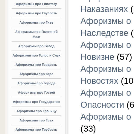
Афоризмы про Гипотезу
Наказаниях
(
Афоризмы про Глупость
Афоризмы о
Афоризмы про Гнев
Наследстве
(
Афоризмы про Головной
Мозг
Афоризмы о
Афоризмы про Голод
Новизне
(57)
Афоризмы про Голос и Слух
Афоризмы про Гордость
Афоризмы о
Афоризмы про Горе
Новостях
(10
Афоризмы про Города
Афоризмы о
Афоризмы про Гостей
Афоризмы про Государство
Опасности
(6
Афоризмы про Границу
Афоризмы о
Афоризмы про Грех
(33)
Афоризмы про Грубость