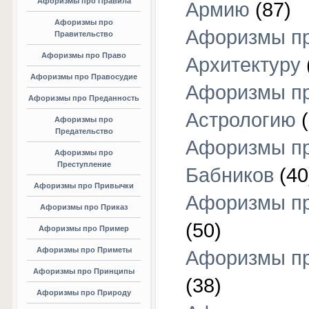
Афоризмы про Правила
Армию
(87)
Афоризмы про
Афоризмы п
Правительство
Афоризмы про Право
Архитектуру
Афоризмы про Правосудие
Афоризмы п
Афоризмы про Преданность
Астрологию
(
Афоризмы про
Предательство
Афоризмы п
Афоризмы про
Преступление
Бабников
(40
Афоризмы про Привычки
Афоризмы пр
Афоризмы про Приказ
(50)
Афоризмы про Пример
Афоризмы про Приметы
Афоризмы п
Афоризмы про Принципы
(38)
Афоризмы про Природу