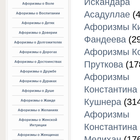
Искандара
Афоризмы о Воле
Асадуллае
(4
Афоризмы о Воспитании
Афоризмы о Детях
Афоризмы К
Афоризмы о Доверии
Фандеева
(29
Афоризмы о Долгожителях
Афоризмы К
Афоризмы о Дорогах
Пруткова
(17
Афоризмы о Достоинствах
Афоризмы о Дружбе
Афоризмы
Афоризмы о Дураках
Константина
Афоризмы о Душе
Кушнера
(31
Афоризмы о Жажде
Афоризмы о Желаниях
Афоризмы
Афоризмы о Женской
Константина
Интуиции
Афоризмы о Женщинах
Мелихан
(17