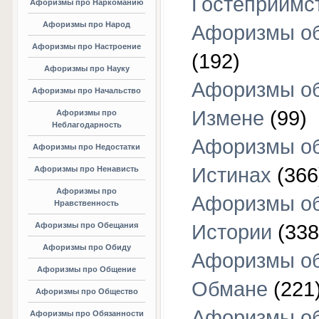
Гостеприимс
Афоризмы про Наркоманию
Афоризмы про Народ
Афоризмы об
Афоризмы про Настроение
(192)
Афоризмы про Науку
Афоризмы о
Афоризмы про Начальство
Измене
(99)
Афоризмы про
Неблагодарность
Афоризмы о
Афоризмы про Недостатки
Истинах
(366
Афоризмы про Ненависть
Афоризмы про
Афоризмы о
Нравственность
Афоризмы про Обещания
Истории
(338
Афоризмы про Обиду
Афоризмы о
Афоризмы про Общение
Обмане
(221
Афоризмы про Общество
Афоризмы о
Афоризмы про Обязанности