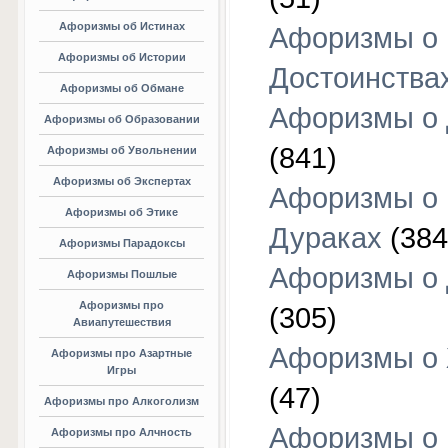
Афоризмы об Истинах
Афоризмы о
Афоризмы об Истории
Достоинства
Афоризмы об Обмане
Афоризмы о
Афоризмы об Образовании
(841)
Афоризмы об Увольнении
Афоризмы об Экспертах
Афоризмы о
Афоризмы об Этике
Дураках
(384
Афоризмы Парадоксы
Афоризмы о
Афоризмы Пошлые
Афоризмы про
(305)
Авиапутешествия
Афоризмы о
Афоризмы про Азартные
Игры
(47)
Афоризмы про Алкоголизм
Афоризмы о
Афоризмы про Алчность