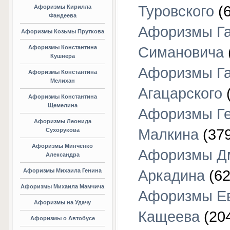
Туровского
(6
Афоризмы Кирилла
Фандеева
Афоризмы Г
Афоризмы Козьмы Пруткова
Афоризмы Константина
Симановича
Кушнера
Афоризмы Г
Афоризмы Константина
Мелихан
Агацарского
(
Афоризмы Константина
Щемелина
Афоризмы Г
Афоризмы Леонида
Малкина
(379
Сухорукова
Афоризмы Минченко
Афоризмы Д
Александра
Афоризмы Михаила Генина
Аркадина
(62
Афоризмы Михаила Мамчича
Афоризмы Е
Афоризмы на Удачу
Кащеева
(20
Афоризмы о Автобусе